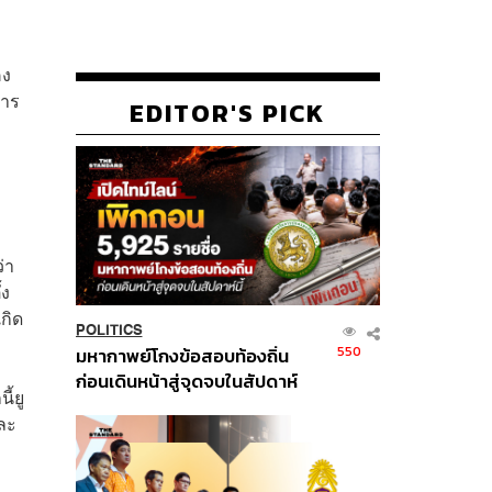
คง
การ
EDITOR'S PICK
่า
้ง
กิด
POLITICS
550
มหากาพย์โกงข้อสอบท้องถิ่น
ก่อนเดินหน้าสู่จุดจบในสัปดาห์
ี้ยู
นี้
และ