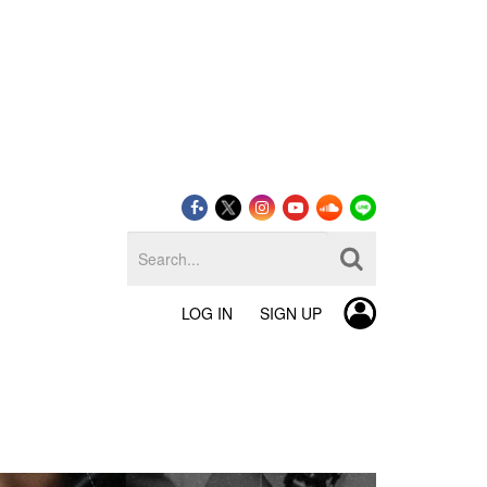
LOG IN
SIGN UP