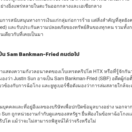
ย่างยิ่งแพร่หลายในตะวันออกกลางและเอเชียกลาง
สู้กับการสนับสนุนทางการเงินแก่กลุ่มก่อการร้าย แต่สิ่งสำคัญที่สุดยัง
ized) และรับประกันความปลอดภัยของทรัพย์สินของทุกคน รวมทั้ง
นเดียวกับที่เคยเป็นมา
าจเป็น Sam Bankman-Fried คนต่อไป
กมาแสดงความกังวลอนาคตของเว็บเทรดคริปโต HTX หรือที่รู้จักกันว
องว่า Justin Sun อาจเป็น Sam Bankman-Fried (SBF) อดีตผู้ก่อตั
ยวข้องกับการฉ้อโกง และยูทูเบอร์ชื่อดังมองว่าการล่มสลายใกล้จะเ
บุคคลและที่อยู่อีเมลของบริษัทเพื่อปกปิดข้อมูลบางอย่าง นอกจากน
stin Sun ถูกหน่วยงานกำกับดูแลของสหรัฐฯ ยื่นฟ้องในข้อหาฉ้อโกง
ปโต แม้ว่าจะไม่สามารถพิสูจน์ได้ว่าจริงหรือไม่