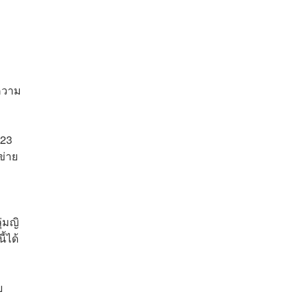
ม
กความ
023
ข่าย
่มญิ
้ได้
ย