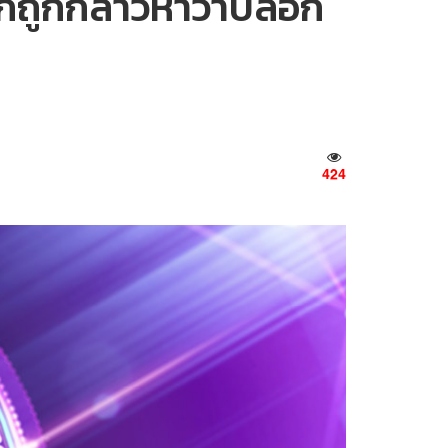
กถูกกล่าวหาว่าบล็อก
424