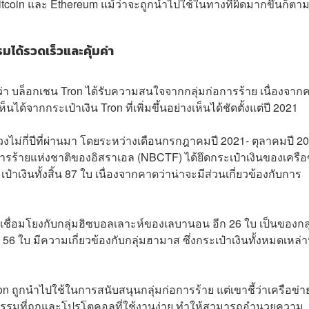
itcoin และ Ethereum แม้ว่าจะถูกนำไปใช้ในทางที่ผิดมากขึ้นก็ตา
มได้รวดเร็วและคุ้มค่า
านว่า บล็อกเชน Tron ได้รับความสนใจจากกลุ่มก่อการร้าย เนื่องจา
ด้จากกระเป๋าเงิน Tron ที่เพิ่มขึ้นอย่างเห็นได้ชัดตั้งแต่ปี 2021
งไม่กี่ปีที่ผ่านมา โดยระหว่างเดือนกรกฎาคมปี 2021- ตุลาคมปี 2
ารร้ายแห่งชาติของอิสราเอล (NBCTF) ได้ยึดกระเป๋าเงินของเครือ
าเงินทั้งสิ้น 87 ใบ เนื่องจากคาดว่าน่าจะมีส่วนเกี่ยวข้องกับการ
เชื่อมโยงกับกลุ่มฮิซบอลเลาะห์ของเลบานอน อีก 26 ใบ เป็นของกลุ
ใบ มีความเกี่ยวข้องกับกลุ่มฮามาส ซึ่งกระเป๋าเงินทั้งหมดเหล่านี
on ถูกนำไปใช้ในการสนับสนุนกลุ่มก่อการร้าย แต่เขาชี้ว่าเครือข่า
รกรรมที่ถูกและโปรโตคอลที่ใช้งานง่าย ทำให้สามารถอำนวยความ