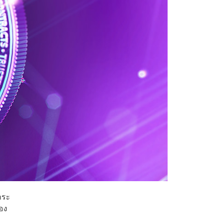
กระ
อง