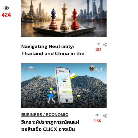
อินโดนีเซีย
424
Navigating Neutrality:
162
Thailand and China in the
Age of a New Global
Order
BUSINESS
/
ECONOMIC
2.6K
วิเคราะห์ปรากฏการณ์คนแห่
ขอสินเชื่อ CLICX อาจเป็น
เพียงยอดภูเขาน้ำแข็ง ของ