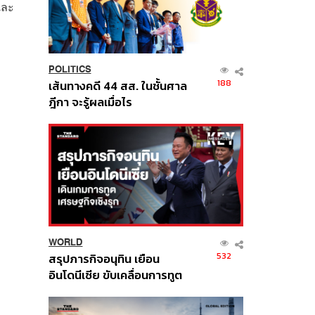
และ
POLITICS
188
เส้นทางคดี 44 สส. ในชั้นศาล
ฎีกา จะรู้ผลเมื่อไร
WORLD
532
สรุปภารกิจอนุทิน เยือน
อินโดนีเซีย ขับเคลื่อนการทูต
เศรษฐกิจเชิงรุก ประกาศหุ้น
ส่วนยุทธศาสตร์ไทย –