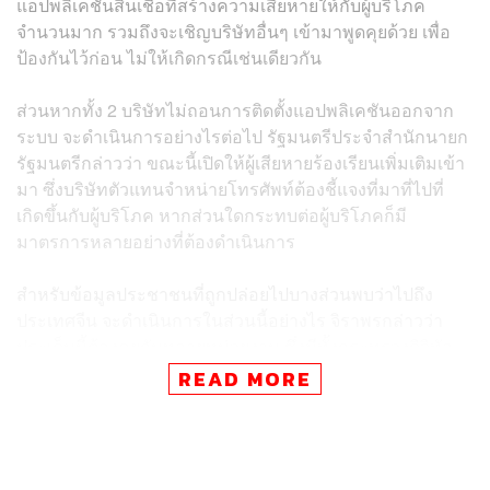
แอปพลิเคชันสินเชื่อที่สร้างความเสียหายให้กับผู้บริโภค
จำนวนมาก รวมถึงจะเชิญบริษัทอื่นๆ เข้ามาพูดคุยด้วย เพื่อ
ป้องกันไว้ก่อน ไม่ให้เกิดกรณีเช่นเดียวกัน
ส่วนหากทั้ง 2 บริษัทไม่ถอนการติดตั้งแอปพลิเคชันออกจาก
ระบบ จะดำเนินการอย่างไรต่อไป รัฐมนตรีประจำสำนักนายก
รัฐมนตรีกล่าวว่า ขณะนี้เปิดให้ผู้เสียหายร้องเรียนเพิ่มเติมเข้า
มา ซึ่งบริษัทตัวแทนจำหน่ายโทรศัพท์ต้องชี้แจงที่มาที่ไปที่
เกิดขึ้นกับผู้บริโภค หากส่วนใดกระทบต่อผู้บริโภคก็มี
มาตรการหลายอย่างที่ต้องดำเนินการ
สำหรับข้อมูลประชาชนที่ถูกปล่อยไปบางส่วนพบว่าไปถึง
ประเทศจีน จะดำเนินการในส่วนนี้อย่างไร จิราพรกล่าวว่า
ประเด็นนี้ต้องคุยกันหลายหน่วยงาน ซึ่งมีทั้งกระทรวงดิจิทัล
เพื่อเศรษฐกิจและสังคม (ดีอี) คณะกรรมการกิจการกระจาย
READ MORE
เสียง กิจการโทรทัศน์ และกิจการโทรคมนาคมแห่งชาติ
(กสทช.) และหน่วยงานอื่นๆ ที่เกี่ยวข้อง ซึ่งในส่วนของ สคบ.
จะรับข้อมูลจากผู้บริโภคที่ได้รับความเสียหายก่อน ซึ่งอาจ
ต้องขอความร่วมมือไปยังต่างประเทศด้วย