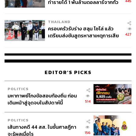
445
ทำรายได้ 1 พันล้านดอลลาร์จากทั่ว
โลกภายใน 6 วัน
THAILAND
ครอบครัวรับร่าง ฮลุน โซโล่ แล้ว
427
เตรียมส่งชันสูตรหาสาเหตุการเสีย
ชีวิต
EDITOR'S PICKS
POLITICS
มหากาพย์โกงข้อสอบท้องถิ่น ก่อน
514
เดินหน้าสู่จุดจบในสัปดาห์นี้
POLITICS
เส้นทางคดี 44 สส. ในชั้นศาลฎีกา
156
จะรู้ผลเมื่อไร