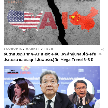
ECONOMIC
/
MARKET
/
TECH
จับตาสมรภูมิ ‘เทค-AI’ สหรัฐฯ-จีน เจาะลึกหุ้นกลุ่มได้-เสีย
...
ประโยชน์ และกลยุทธ์จัดพอร์ตสู้ศึก Mega Trend 3-5 ปี
ข้างหน้า