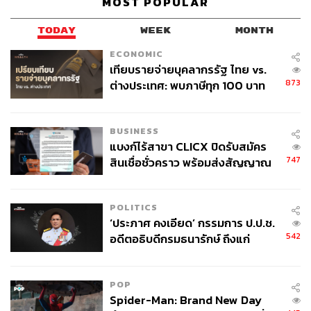
MOST POPULAR
TODAY
WEEK
MONTH
ECONOMIC
เทียบรายจ่ายบุคลากรรัฐ ไทย vs.
873
ต่างประเทศ: พบภาษีทุก 100 บาท
ของคนไทยใช้ไปกับข้าราชการเฉียด
40 บาท
BUSINESS
แบงก์ไร้สาขา CLICX ปิดรับสมัคร
747
สินเชื่อชั่วคราว พร้อมส่งสัญญาณ
เตือนกลุ่มกู้เงินผิดวัตถุประสงค์-ให้
ข้อมูลเท็จ เตรียมดำเนินคดีเด็ดขาด
POLITICS
‘ประภาศ คงเอียด’ กรรมการ ป.ป.ช.
542
อดีตอธิบดีกรมธนารักษ์ ถึงแก่
อนิจกรรม
POP
Spider-Man: Brand New Day