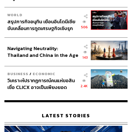
WORLD
สรุปภารกิจอนุทิน เยือนอินโดนีเซีย
506
ขับเคลื่อนการทูตเศรษฐกิจเชิงรุก
ประกาศหุ้นส่วนยุทธศาสตร์ไทย –
อินโดนีเซีย
Navigating Neutrality:
Thailand and China in the Age
143
of a New Global Order
BUSINESS
/
ECONOMIC
วิเคราะห์ปรากฏการณ์คนแห่ขอสิน
2.4K
เชื่อ CLICX อาจเป็นเพียงยอด
ภูเขาน้ำแข็ง ของปัญหาหนี้ครัว
เรือนไทยที่ถูกซุกไว้
LATEST STORIES