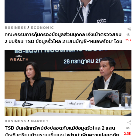
BUSINESS
/
ECONOMIC
คณะกรรมการคุ้มครองข้อมูลส่วนบุคคล เร่งเข้าตรวจสอบ
257
2 ปมร้อน TSD ข้อมูลรั่วไหล 2 แสนบัญชี-‘หมอพร้อม’ โดน
สวมรอย
BUSINESS
/
MARKET
TSD ยันหลักทรัพย์ยังปลอดภัยแม้ข้อมูลรั่วไหล 2 แสน
2.3K
บัญชี เตรียมย้ายระบบขึ้นแอป wiset เพิ่มความปลอดภัย