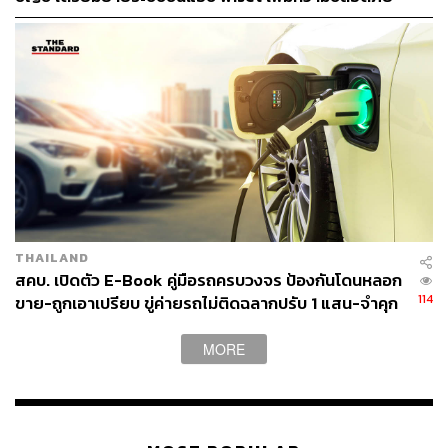
THAILAND
สคบ. เปิดตัว E-Book คู่มือรถครบวงจร ป้องกันโดนหลอก
114
ขาย-ถูกเอาเปรียบ ขู่ค่ายรถไม่ติดฉลากปรับ 1 แสน-จำคุก
MORE