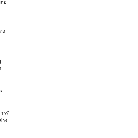
้ก่อ
ียง
้
ง
ัน
ารที่
ย่าง