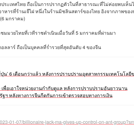
ายังประเทศไทย ถือเป็นการปรากฏตัวในที่สาธารณะที่ไม่ค่อยพบเห็นไ
ินอาหารที่ร้านเจ๊ไฝ หนึ่งในร้านมิชลินสตาร์ของไทย อิงจากภาพของ
า (6 มกราคม)
าชมมวยไทยที่เวทีราชดำเนินเมื่อวันที่ 5 มกราคมที่ผ่านมา
นดอลลาร์ ถือเป็นบุคคลที่ร่ำรวยที่สุดอันดับ 4 ของจีน
ู่ ‘ญี่ปุ่น’ 6 เดือนกว่าแล้ว หลังการปราบปรามอุตสาหกรรมเทคโนโลยี
up เพื่อเอาใจหน่วยงานกำกับดูแล หลังการปราบปรามอันยาวนาน
รัฐฯ หลังทางการจีนกีดกันการเข้าตรวจสอบทางการเงิน
023-01-07/billionaire-jack-ma-gives-up-control-on-ant-group?s