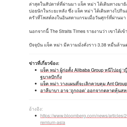
ล่าสุดในสัปดาห์ที่ผ่านมา แจ็ค หม่า ได้เดินทางม
บ่อยนักในระยะหลัง ซึ่ง แจ็ค หม่า ได้เดินทางไปก
ครัวที่โพสต์ลงในอินสตาแกรมเมื่อวันศุกร์ที่ผ่านม
นอกจากนี้ The Straits Times รายงานว่า เขาได้เข้
ปัจจุบัน แจ็ค หม่า มีความมั่งคั่งราว 3.38 หมื่นล้า
ข่าวที่เกี่ยวข้อง:
แจ็ค หม่า ผู้ก่อตั้ง Alibaba Group หนีไปอย
ฐบาลปักกิ่ง
แจ็ค หม่า วางแผนที่จะเลิกควบคุม Ant Gro
อาลีบาบา อาจ ‘ถูกถอด’ ออกจากตลาดหุ้นสห
อ้างอิง:
https://www.bloomberg.com/news/articles/2
remium-asia