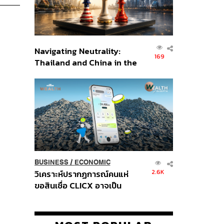
Navigating Neutrality:
169
Thailand and China in the
Age of a New Global
Order
BUSINESS
/
ECONOMIC
2.6K
วิเคราะห์ปรากฏการณ์คนแห่
ขอสินเชื่อ CLICX อาจเป็น
เพียงยอดภูเขาน้ำแข็ง ของ
ปัญหาหนี้ครัวเรือนไทยที่ถูกซุก
ไว้