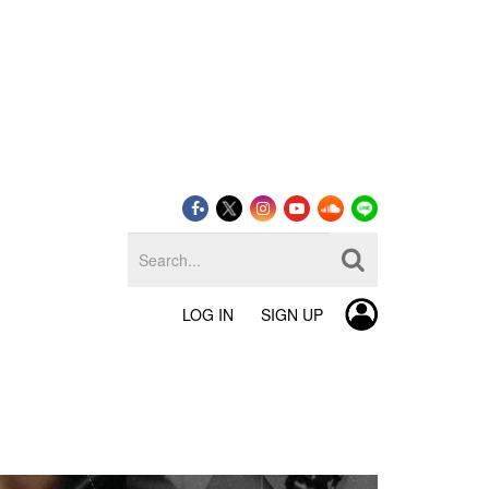
LOG IN
SIGN UP