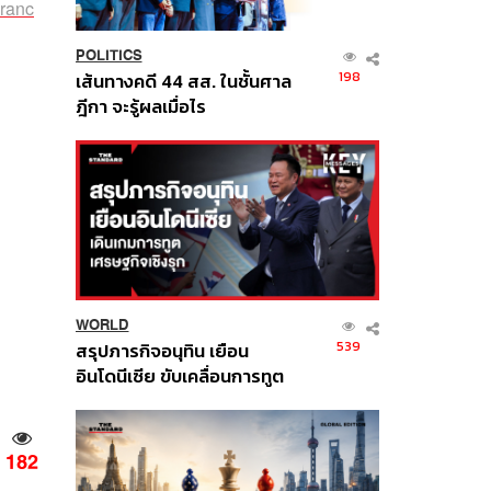
aranc
POLITICS
198
เส้นทางคดี 44 สส. ในชั้นศาล
ฎีกา จะรู้ผลเมื่อไร
WORLD
539
สรุปภารกิจอนุทิน เยือน
อินโดนีเซีย ขับเคลื่อนการทูต
เศรษฐกิจเชิงรุก ประกาศหุ้น
ส่วนยุทธศาสตร์ไทย –
อินโดนีเซีย
182