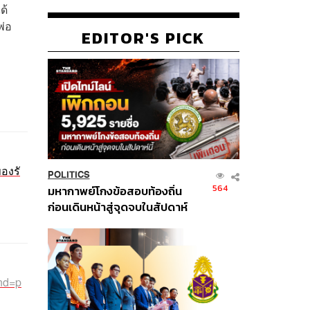
ด้
พ่อ
EDITOR'S PICK
ของรั
POLITICS
564
มหากาพย์โกงข้อสอบท้องถิ่น
ก่อนเดินหน้าสู่จุดจบในสัปดาห์
นี้
rnd=p