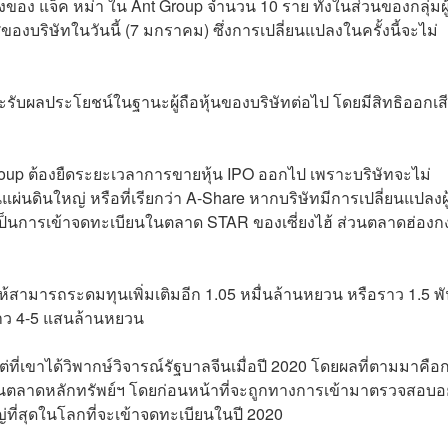
่งของ แจ็ค หม่า ใน Ant Group จำนวน 10 ราย ทั้งในส่วนของกลุ่มผู
บริษัทในวันนี้ (7 มกราคม) ซึ่งการเปลี่ยนแปลงในครั้งนี้จะไม่
ะรับผลประโยชน์ในฐานะผู้ถือหุ้นของบริษัทต่อไป โดยมีสิทธิออกเส
 Group ต้องยืดระยะเวลาการขายหุ้น IPO ออกไป เพราะบริษัทจะไม่
นดินใหญ่ หรือที่เรียกว่า A-Share หากบริษัทมีการเปลี่ยนแปลงผู
้าเป็นการเข้าจดทะเบียนในตลาด STAR ของเซี่ยงไฮ้ ส่วนตลาดฮ่องก
ีนให้สามารถระดมทุนเพิ่มเติมอีก 1.05 หมื่นล้านหยวน หรือราว 1.5 พ
้ราว 4-5 แสนล้านหยวน
่ที่เขาได้วิพากษ์วิจารณ์รัฐบาลจีนเมื่อปี 2020 โดยผลที่ตามมาคือก
นตลาดหลักทรัพย์ฯ โดยก่อนหน้าที่จะถูกทางการเข้ามาตรวจสอบอ
ญ่ที่สุดในโลกที่จะเข้าจดทะเบียนในปี 2020