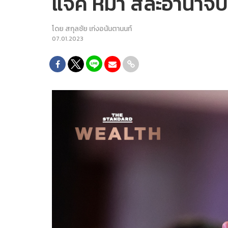
แจ็ค หม่า สละอำนาจบ
โดย
สกุลชัย เก่งอนันตานนท์
07.01.2023