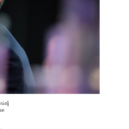
่งผู้
จด