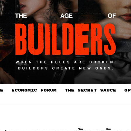
E
ECONOMIC FORUM
THE SECRET SAUCE​
OP