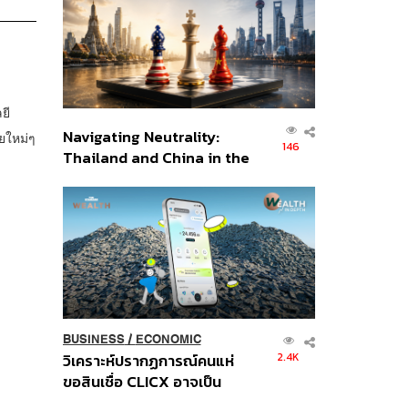
อินโดนีเซีย
ยี
Navigating Neutrality:
ยใหม่ๆ
146
Thailand and China in the
Age of a New Global
Order
BUSINESS
/
ECONOMIC
2.4K
วิเคราะห์ปรากฏการณ์คนแห่
ขอสินเชื่อ CLICX อาจเป็น
เพียงยอดภูเขาน้ำแข็ง ของ