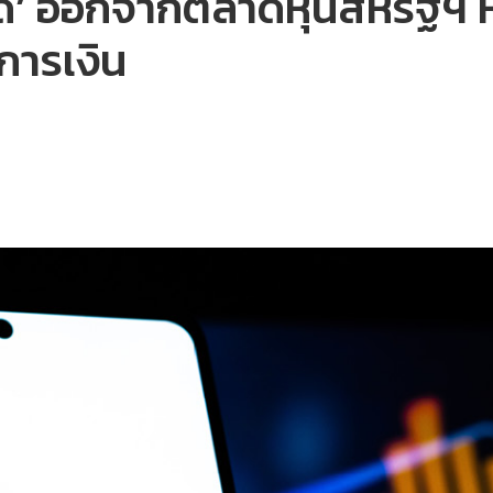
ด’ ออกจากตลาดหุ้นสหรัฐฯ 
ารเงิน