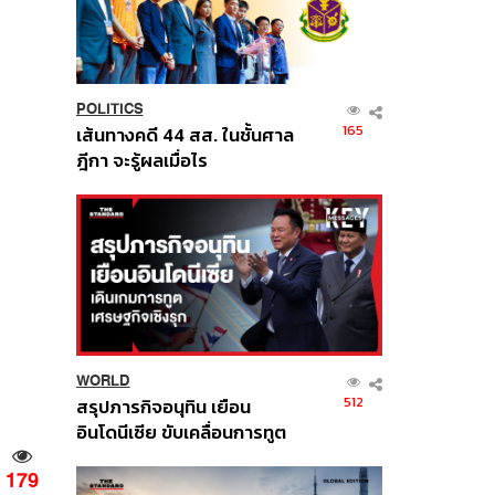
POLITICS
165
เส้นทางคดี 44 สส. ในชั้นศาล
ฎีกา จะรู้ผลเมื่อไร
WORLD
512
สรุปภารกิจอนุทิน เยือน
อินโดนีเซีย ขับเคลื่อนการทูต
เศรษฐกิจเชิงรุก ประกาศหุ้น
179
ส่วนยุทธศาสตร์ไทย –