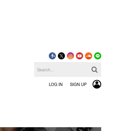
LOG IN
SIGN UP