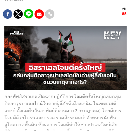
85
กองทัพอิสราเอลเปิดฉากปฏิบัติการโจมตีครั้งใหญ่ถล่มกลุ่ม
ติดอาวุธปาเลสไตน์ในค่ายผู้ลี้ภัยที่เมืองเจนิน ในเขตเวสต์
แบงก์ ตั้งแต่คืนวันอาทิตย์ที่ผ่านมา (2 กรกฎาคม) โดยมีการ
โจมตีด้วยโดรนและจรวด รวมถึงระดมกำลังทหารนับพัน
จู่โจมภาคพื้นดิน ซึ่งผลการโจมตีทำให้ชาวปาเลสไตน์เสีย