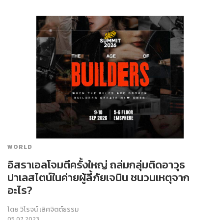
WORLD
อิสราเอลโจมตีครั้งใหญ่ ถล่มกลุ่มติดอาวุธ
ปาเลสไตน์ในค่ายผู้ลี้ภัยเจนิน ชนวนเหตุจาก
อะไร?
โดย
วิโรจน์ เลิศจิตต์ธรรม
05.07.2023