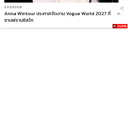
FASHION
Anna Wintour ประกาศจัดงาน Vogue World 2027 ที่
...
ซานฟรานซิสโก
News
Wealth
Pop
Podcast
Video
Now
Opinion
Careers
Events
Privacy
About
Contact
Policy
FOR
ADVERTISING
MEMBERSHIP