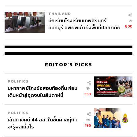
ผลิต 8.3 ล้าน สู่ข้อพิพาท ‘มา
ความเสี่ยงที่จะ ‘ไม่สามารถควบคุมได้’
เวลล์ฯ’ ฟ้อง ‘โทน บางแค’ ผิดนัด
THAILAND
จ่ายหนี้-แอบระบุแบรนด์
นักเรียนโรงเรียนเทพศิรินทร์
ขณะที่สหรัฐฯ พันธมิตรสำคัญของอิสราเอล ก็แสดง
800
นนทบุรี อพยพเข้ายังพื้นที่ปลอดภัย
ความกังวลและติดตามสถานการณ์อย่างใกล้ชิดเช่นกัน
ชั่วคราว หลังเหตุใช้อาวุธปืนภายใน
แต่โฆษกทำเนียบขาวเผยว่า รัฐบาลวอชิงตันพร้อม
โรงเรียนคลี่คลาย
สนับสนุนสิทธิของอิสราเอลในการป้องกันตนเอง
ภาพ: Ali Jadallah / Anadolu Agency via Getty Images
EDITOR'S PICKS
อ้างอิง:
https://www.haaretz.com/israel-news/2023-07-03/ty-a
POLITICS
rticle/.premium/explained-whats-happening-in-jenin-
มหากาพย์โกงข้อสอบท้องถิ่น ก่อน
and-why-is-israel-targeting-it/00000189-1b84-dcb5-a
559
เดินหน้าสู่จุดจบในสัปดาห์นี้
5df-5ff50ab30000
https://www.aljazeera.com/news/2023/7/3/what-is-be
POLITICS
hind-israels-major-attack-on-jenin
เส้นทางคดี 44 สส. ในชั้นศาลฎีกา
196
จะรู้ผลเมื่อไร
TAGS:
Israel
ค่ายผู้ลี้ภัย
กลุ่มติดอาวุธในปาเลสไตน์
กลุ่มติดอาวุธ
กองทัพอิสราเอล (IDF)