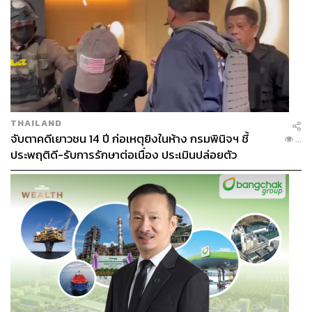
THAILAND
จับตาคดีเยาวชน 14 ปี ก่อเหตุยิงในห้าง กรมพินิจฯ ชี้
...
ประพฤติดี-รับการรักษาต่อเนื่อง ประเมินปล่อยตัว