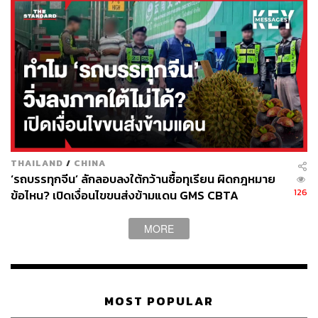
ช่วงที่ผ่านมา
การบุกจู่โจมเมืองเจนินหรือเมืองต่างๆ ในเวสต์แบงก์ซึ่ง
อยู่ภายใต้การยึดครองของอิสราเอลกลายเป็นเรื่องปกติ
มากขึ้นในช่วงระยะเวลามากกว่า 1 ปีที่ผ่านมา ซึ่งมี
การตอบโต้จากฝ่ายปาเลสไตน์เป็นระยะ
ขณะที่ก่อนหน้านี้เกิดเหตุ 2 มือปืนชาวปาเลสไตน์
สังหารผู้ตั้งถิ่นฐานชาวอิสราเอล 4 ราย ก่อนที่จะฆ่าตัว
THAILAND
/
CHINA
ตาย ซึ่งหลังจากนั้นกลุ่มผู้ตั้งถิ่นฐานชาวอิสราเอลก็
‘รถบรรทุกจีน’ ลักลอบลงใต้กว้านซื้อทุเรียน ผิดกฎหมาย
ทำการบุกโจมตีหมู่บ้านของชาวปาเลสไตน์หลายแห่ง
126
ข้อไหน? เปิดเงื่อนไขขนส่งข้ามแดน GMS CBTA
พร้อมทั้งมีการจุดไฟเผารถยนต์และบ้านหลายหลัง
MORE
โดยหลังจากนั้นอิสราเอลก็มีการอนุมัติแผนก่อสร้าง
บ้านใหม่หลายพันหลังสำหรับผู้ตั้งถิ่นฐานชาวอิสราเอล
ซึ่งเป็นการกระทำที่ผิดกฎหมายระหว่างประเทศ
MOST POPULAR