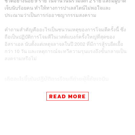
ชีวิตอย่างน้อย 9 ราย ในจำนวนนี้รวมเด็ก 2 ราย และมีผู้บาด
เจ็บนับร้อยคน ทำให้ทางการปาเลสไตน์ไม่พอใจและ
ประณามว่าเป็นการก่ออาชญากรรมสงคราม
คำถามสำคัญคืออะไรเป็นชนวนเหตุของการโจมตีครั้งนี้ ซึ่ง
ถือเป็นปฏิบัติการโจมตีในเวสต์แบงก์ครั้งใหญ่ที่สุดของ
อิสราเอล นับตั้งแต่เหตุจลาจลในปี 2002 ที่มีการสู้รบยืดเยื้อ
กว่า 10 วัน และเหตุการณ์จะทวีความรุนแรงถึงขั้นกลายเป็น
สงครามหรือไม่
เกิดอะไรขึ้นในปฏิบัติการโจมตีค่ายผู้ลี้ภัยเจนิน
READ MORE
กองทัพอิสราเอลเปิดฉากปฏิบัติการโจมตีในเจนินด้วย
การใช้โดรนและจรวดโจมตีทางอากาศ ถล่มเป้าหมาย
ในค่ายผู้ลี้ภัยที่มีพื้นที่ขนาดไม่ถึงครึ่งตารางกิโลเมตร
ซึ่งมีชาวปาเลสไตน์พลัดถิ่นอาศัยอยู่กว่า 1.4 หมื่นคน
ผลการโจมตีสร้างความเสียหายให้กับอาคารและ
โครงสร้างพื้นฐานอย่างหนัก