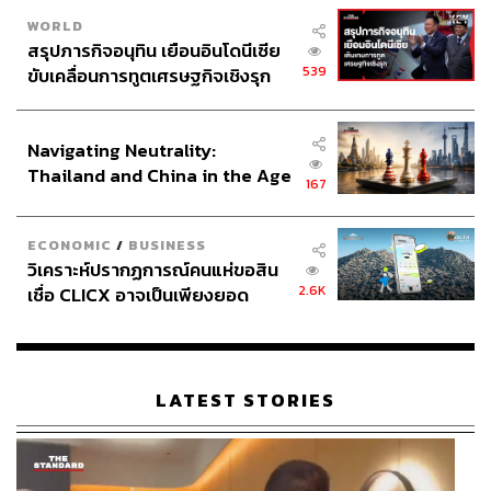
Key Messages
WORLD
สรุปภารกิจอนุทิน เยือนอินโดนีเซีย
539
ขับเคลื่อนการทูตเศรษฐกิจเชิงรุก
ประกาศหุ้นส่วนยุทธศาสตร์ไทย –
อินโดนีเซีย
Navigating Neutrality:
Thailand and China in the Age
167
of a New Global Order
85
ECONOMIC
/
BUSINESS
วิเคราะห์ปรากฏการณ์คนแห่ขอสิน
2.6K
เชื่อ CLICX อาจเป็นเพียงยอด
ABOUT THE AUTHOR
ภูเขาน้ำแข็ง ของปัญหาหนี้ครัว
วิโรจน์ เลิศจิตต์ธรรม
เรือนไทยที่ถูกซุกไว้
Senior Content Creator กองข่าวต่างประเทศ
THE STANDARD
LATEST STORIES