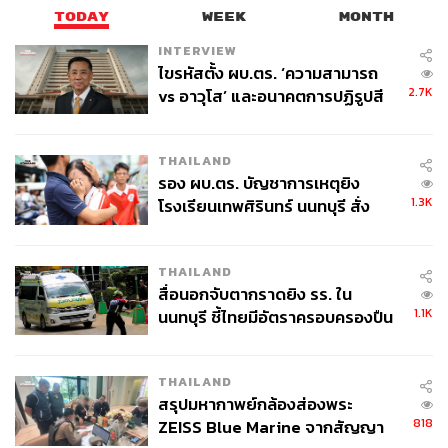
นักวิเคราะห์มองว่าความขัดแย้งที่ขยายวงมากขึ้นในเจ
TODAY
WEEK
MONTH
นินอาจเป็นส่วนหนึ่งของความพยายามของนายก
INTERVIEW
รัฐมนตรีเบนจามิน เนทันยาฮู ในการ ‘ปิดปาก’ หรือหยุด
ไขรหัสตั้ง ผบ.ตร. ‘ความสามารถ
การวิพากษ์วิจารณ์จากรัฐมนตรีฝ่ายขวาจัดในรัฐบาล
2.7K
vs อาวุโส’ และอนาคตการปฏิรูปสี
ของเขา ในขณะที่เขายังคงเผชิญกับแรงกดดันจาก
กากี กับ พล.ต.อ. เอก อังสนานนท์
พรรคฝ่ายค้าน
THAILAND
รอง ผบ.ตร. บัญชาการเหตุยิง
ด้านกลุ่ม Joint Operations Room ซึ่งเป็นกลุ่มต่อต้าน
1.3K
โรงเรียนเทพศิรินทร์ นนทบุรี สั่ง
ชาวปาเลสไตน์ ยังเรียกร้องให้ชาวปาเลสไตน์ทั้งหมด
ค้นหา 2 รอบยืนยันไร้คนติดค้าง พบ
รวมตัวชุมนุมรอบเมืองเจนิน ซึ่งเพิ่มความเป็นไปได้ใน
ศพปู่-ย่าที่บ้านพักผู้ก่อเหตุ
การตอบโต้ของชาวปาเลสไตน์ต่อปฏิบัติการของ
THAILAND
อิสราเอลมากขึ้นด้วย
สื่อนอกจับตากราดยิง รร. ใน
1.1K
นนทบุรี ชี้ไทยมีอัตราครอบครองปืน
สูงในระดับต้นของภูมิภาค
อย่างไรก็ตาม องค์การสหประชาชาติ (UN) เรียกร้องให้
อิสราเอลหยุดปฏิบัติการโจมตีค่ายผู้ลี้ภัยในเจนินและงด
THAILAND
ใช้ความรุนแรง พร้อมทั้งประณามการใช้ ‘อาวุธ
สรุปมหากาพย์กล้องส่องพระ
ยุทโธปกรณ์ทางทหารขั้นสูง’ ของอิสราเอล และเตือน
818
ZEISS Blue Marine จากสัญญา
ว่าการก่อความรุนแรงในดินแดนที่ถูกยึดครองนั้นมี