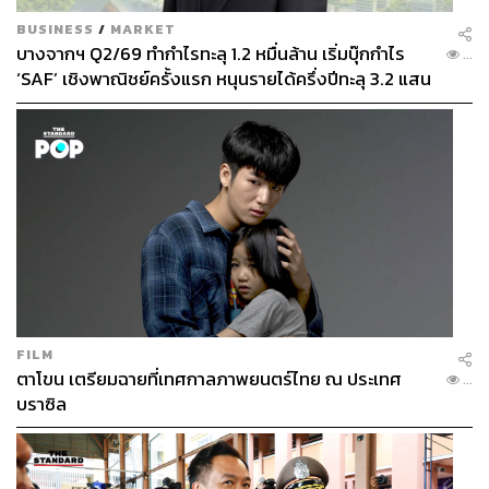
BUSINESS
/
MARKET
บางจากฯ Q2/69 ทำกำไรทะลุ 1.2 หมื่นล้าน เริ่มบุ๊กกำไร
...
‘SAF’ เชิงพาณิชย์ครั้งแรก หนุนรายได้ครึ่งปีทะลุ 3.2 แสน
ล้าน
FILM
ตาโขน เตรียมฉายที่เทศกาลภาพยนตร์ไทย ณ ประเทศ
...
บราซิล