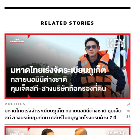
นิน เผยกับสำนักข่าว Al Jazeera ว่ากองทัพอิสราเอลได้
ตัดไฟฟ้า นำ้ประปา และระบบโทรคมนาคมทั้งหมดเพื่อ
‘ลงโทษ’ ผู้อยู่อาศัยในค่ายลี้ภัยทุกคน
RELATED STORIES
ใครคือเป้าหมายของอิสราเอล
ช่วงปีที่ผ่านมาค่ายผู้ลี้ภัยในเจนินกลายเป็นที่อาศัยและที่
หลบซ่อนตัวของบรรดากองกำลังติดอาวุธและชาว
ปาเลสไตน์ที่ก่อเหตุทำร้ายหรือสังหารชาวอิสราเอลเพิ่ม
มากขึ้นเรื่อยๆ ขณะที่ทางการอิสราเอลก็มีการขยาย
การบุกจู่โจมในเขตเวสต์แบงก์มากขึ้นเช่นกัน
POLITICS
ในบรรดากลุ่มติดอาวุธปาเลสไตน์ รวมถึงสมาชิกหลาย
มหาดไทยเร่งจัดระเบียบภูเก็ต ทลายนอมินีต่างชาติ คุมเจ็ต
ร้อยคนของ ‘กองพันเจนิน’ ซึ่งเป็นกลุ่มติดอาวุธหน้า
27
สกี สางบริษัทฮุบที่ดิน เคลียร์ใบอนุญาตโรงแรมค้าง 7 ปี
ใหม่ที่เกิดขึ้นจากการรวมตัวของสมาชิกกลุ่มติดอาวุธ
หลายกลุ่ม เช่น กลุ่มนักรบญิฮาดอิสลามปาเลสไตน์