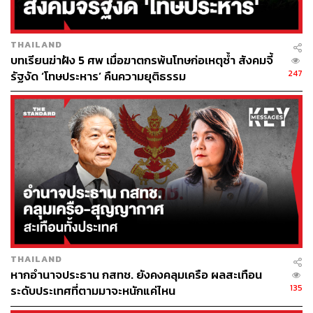
ระเบิดอย่างน้อย 1 แห่ง
THAILAND
โฆษกกองทัพอิสราเอลชี้ว่าการโจมตีค่ายผู้ลี้ภัยในเจนิน
บทเรียนฆ่าฝัง 5 ศพ เมื่อฆาตกรพ้นโทษก่อเหตุซ้ำ สังคมจี้
เป็นการ ‘ทำลายที่หลบภัย ซึ่งได้กลายเป็นรังแตน’
247
รัฐงัด ‘โทษประหาร’ คืนความยุติธรรม
ซึ่งกองทัพอิสราเอลเชื่อว่าขนาดของปฏิบัติการโจมตีที่
เพิ่มมากขึ้น ‘จะช่วยลดความขัดแย้งลงได้’ และส่ง
สัญญาณว่าการโจมตีทางอากาศอาจถูกใช้ต่อไป
เนื่องจากกองกำลังทหารอิสราเอลถูกต่อต้านมากขึ้นใน
ปฏิบัติการภาคพื้นดิน
ความรุนแรงขยายวง
THAILAND
ปฏิบัติการโจมตีค่ายผู้ลี้ภัยปาเลสไตน์ครั้งนี้เกิดขึ้น
หากอำนาจประธาน กสทช. ยังคงคลุมเครือ ผลสะเทือน
ท่ามกลางสถานการณ์ความตึงเครียดและความรุนแรง
135
ระดับประเทศที่ตามมาจะหนักแค่ไหน
ระหว่างอิสราเอลและปาเลสไตน์ที่เพิ่มขึ้นต่อเนื่องใน