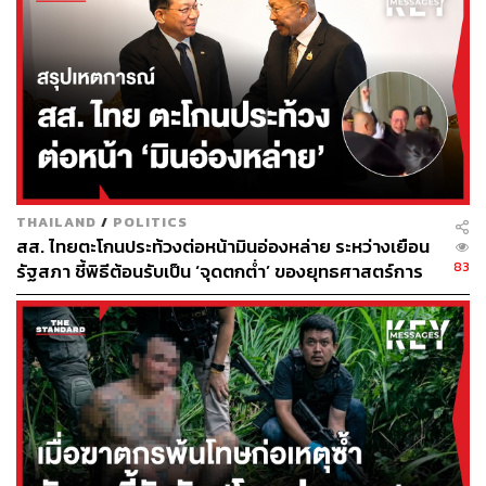
กลุ่มฟาตาห์และกลุ่มฮามาส
ขณะที่เยาวชนชาวปาเลสไตน์ที่จับอาวุธต่อต้าน
อิสราเอลก็มีจำนวนเพิ่มมากขึ้นเช่นกัน ท่ามกลางปฏิบัติ
การทางทหารของอิสราเอลที่เพิ่มขึ้นในช่วงที่ผ่านมา
อีกทั้งความพยายามขยายที่ตั้งถิ่นฐานของชาว
อิสราเอลอย่างผิดกฎหมายในเขตเวสต์แบงก์ไปจนถึง
ฉนวนกาซา ทำให้ตอนนี้เมืองเจนินได้กลายเป็น
สัญลักษณ์ในการต่อต้านอิสราเอลของชาวปาเลสไตน์
THAILAND
/
POLITICS
สส. ไทยตะโกนประท้วงต่อหน้ามินอ่องหล่าย ระหว่างเยือน
ไปแล้ว
83
รัฐสภา ชี้พิธีต้อนรับเป็น ‘จุดตกต่ำ’ ของยุทธศาสตร์การ
ทูตไทย
ทั้งนี้ ช่วง 2 ปีที่ผ่านมา ทางการอิสราเอลได้พุ่งเป้าการ
โจมตีในเขตเวสต์แบงก์เพื่อกวาดล้างกลุ่มติดอาวุธ
ปาเลสไตน์กลุ่มใหม่ ซึ่งเป็นส่วนหนึ่งของปฏิบัติการที่
เรียกว่า ‘Break the Wave’
อย่างไรก็ตาม ในปฏิบัติการโจมตีครั้งล่าสุดนี้อิสราเอล
เผยว่ากองทัพได้โจมตีโรงงานผลิตอาวุธและที่เก็บวัตถุ