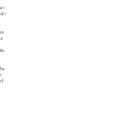
น่า
หน้า
อล
อง
ยัง
ดิน
ก
อร์