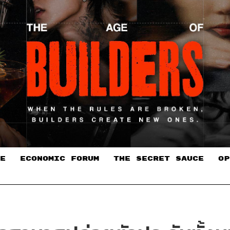
E
ECONOMIC FORUM
THE SECRET SAUCE​
OP