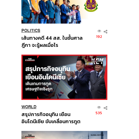
POLITICS
192
เส้นทางคดี 44 สส. ในชั้นศาล
ฎีกา จะรู้ผลเมื่อไร
WORLD
535
สรุปภารกิจอนุทิน เยือน
อินโดนีเซีย ขับเคลื่อนการทูต
เศรษฐกิจเชิงรุก ประกาศหุ้น
ส่วนยุทธศาสตร์ไทย –