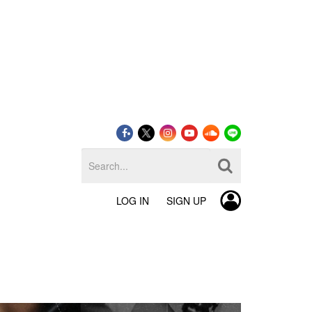
LOG IN
SIGN UP