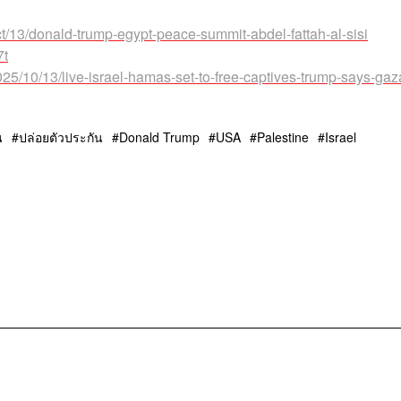
t/13/donald-trump-egypt-peace-summit-abdel-fattah-al-sisi
7t
25/10/13/live-israel-hamas-set-to-free-captives-trump-says-ga
น
ปล่อยตัวประกัน
Donald Trump
USA
Palestine
Israel