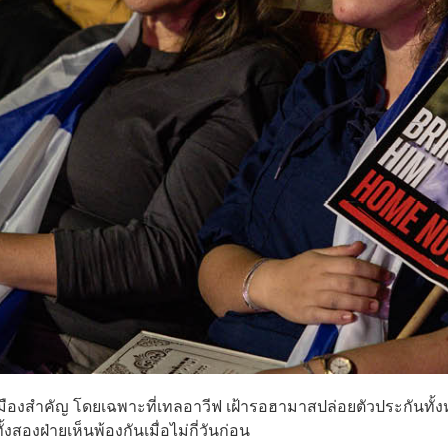
องสำคัญ โดยเฉพาะที่เทลอาวีฟ เฝ้ารอฮามาสปล่อยตัวประกันทั้
งสองฝ่ายเห็นพ้องกันเมื่อไม่กี่วันก่อน