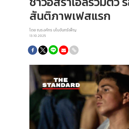
ชาวอิสราเอลรวมตัว 
สันติภาพเฟสแรก
โดย
ณรงค์กร มโนจันทร์เพ็ญ
13.10.2025