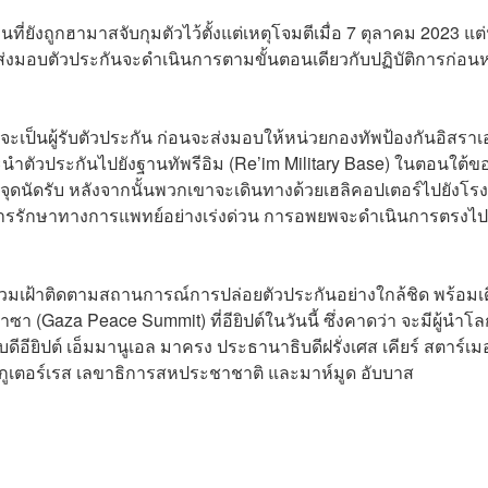
่ยังถูกฮามาสจับกุมตัวไว้ตั้งแต่เหตุโจมตีเมื่อ 7 ตุลาคม 2023 แต่
 การส่งมอบตัวประกันจะดำเนินการตามขั้นตอนเดียวกับปฏิบัติการก่อน
็นผู้รับตัวประกัน ก่อนจะส่งมอบให้หน่วยกองทัพป้องกันอิสราเ
จะนำตัวประกันไปยังฐานทัพรีอิม (Re’im Military Base) ในตอนใต้ข
จุดนัดรับ หลังจากนั้นพวกเขาจะเดินทางด้วยเฮลิคอปเตอร์ไปยังโรง
รการรักษาทางการแพทย์อย่างเร่งด่วน การอพยพจะดำเนินการตรงไป
ร่วมเฝ้าติดตามสถานการณ์การปล่อยตัวประกันอย่างใกล้ชิด พร้อมเ
 (Gaza Peace Summit) ที่อียิปต์ในวันนี้ ซึ่งคาดว่า จะมีผู้นำโล
ิบดีอียิปต์ เอ็มมานูเอล มาครง ประธานาธิบดีฝรั่งเศส เคียร์ สตาร์เม
ูเตอร์เรส เลขาธิการสหประชาชาติ และมาห์มูด อับบาส