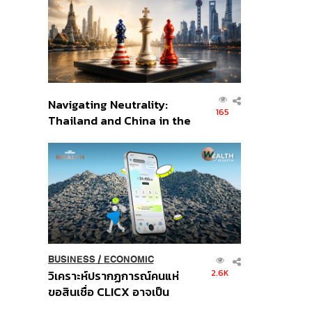
อินโดนีเซีย
Navigating Neutrality:
165
Thailand and China in the
Age of a New Global
Order
BUSINESS
/
ECONOMIC
2.6K
วิเคราะห์ปรากฏการณ์คนแห่
ขอสินเชื่อ CLICX อาจเป็น
เพียงยอดภูเขาน้ำแข็ง ของ