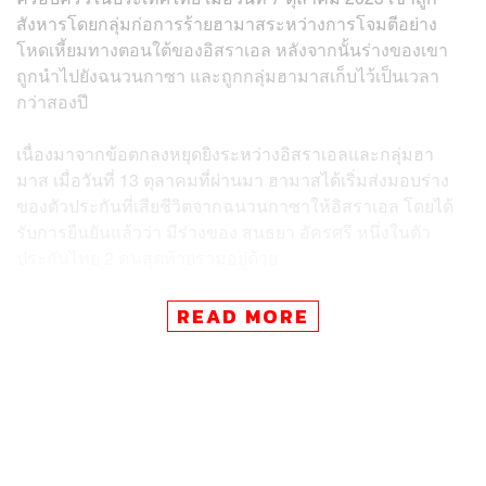
สังหารโดยกลุ่มก่อการร้ายฮามาสระหว่างการโจมตีอย่าง
โหดเหี้ยมทางตอนใต้ของอิสราเอล หลังจากนั้นร่างของเขา
ถูกนำไปยังฉนวนกาซา และถูกกลุ่มฮามาสเก็บไว้เป็นเวลา
กว่าสองปี
เนื่องมาจากข้อตกลงหยุดยิงระหว่างอิสราเอลและกลุ่มฮา
มาส เมื่อวันที่ 13 ตุลาคมที่ผ่านมา ฮามาสได้เริ่มส่งมอบร่าง
ของตัวประกันที่เสียชีวิตจากฉนวนกาซาให้อิสราเอล โดยได้
รับการยืนยันแล้วว่า มีร่างของ สนธยา อัครศรี หนึ่งในตัว
ประกันไทย 2 คนสุดท้ายรวมอยู่ด้วย
สถานเอกอัครราชทูตอิสราเอลประจำประเทศไทยแถลงว่า
READ MORE
“แรงงานไทยมีบทบาทสำคัญมากในภาคการเกษตรของ
อิสราเอล เราซาบซึ้งเป็นอย่างยิ่งในความทุ่มเทของพวกเขา
ชาวอิสราเอลทั้งประเทศเสียใจอย่างสุดซึ้งและร่วมไว้อาลัยไป
พร้อมกับครอบครัวของสนธยา ผู้ที่เราจะจดจำไว้ตลอดไป
ทั้งนี้ อิสราเอลยังคงมุ่งมั่นที่จะนำร่างของ สุทธิศักดิ์ รินทลักษ์