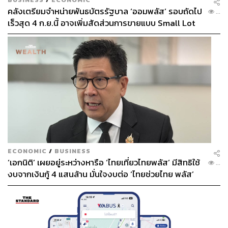
คลังเตรียมจำหน่ายพันธบัตรรัฐบาล ‘ออมพลัส’ รอบถัดไป
...
เร็วสุด 4 ก.ย.นี้ อาจเพิ่มสัดส่วนการขายแบบ Small Lot
First มากขึ้น
ECONOMIC
/
BUSINESS
‘เอกนิติ’ เผยอยู่ระหว่างหารือ ‘ไทยเที่ยวไทยพลัส’ มีสิทธิใช้
...
งบจากเงินกู้ 4 แสนล้าน มั่นใจงบต่อ ‘ไทยช่วยไทย พลัส’
เฟส 2 มีเพียงพอ