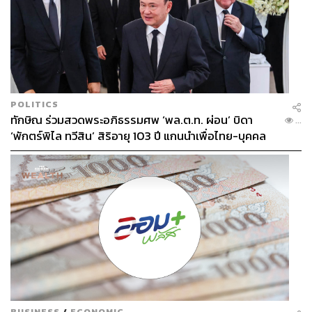
POLITICS
ทักษิณ ร่วมสวดพระอภิธรรมศพ ‘พล.ต.ท. ผ่อน’ บิดา
...
‘พักตร์พิไล ทวีสิน’ สิริอายุ 103 ปี แกนนำเพื่อไทย-บุคคล
หลากวงการร่วมอาลัย
BUSINESS
/
ECONOMIC