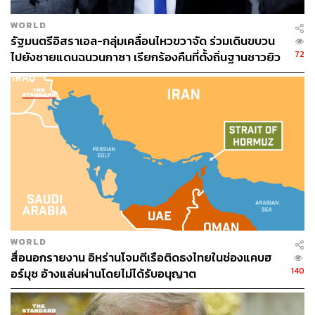
WORLD
รัฐมนตรีอิสราเอล-กลุ่มเคลื่อนไหวขวาจัด ร่วมเดินขบวน
72
ไปยังชายแดนฉนวนกาซา เรียกร้องคืนที่ตั้งถิ่นฐานชาวยิว
WORLD
สื่อนอกรายงาน อิหร่านโจมตีเรือติดธงไทยในช่องแคบฮ
140
อร์มุซ อ้างแล่นผ่านโดยไม่ได้รับอนุญาต