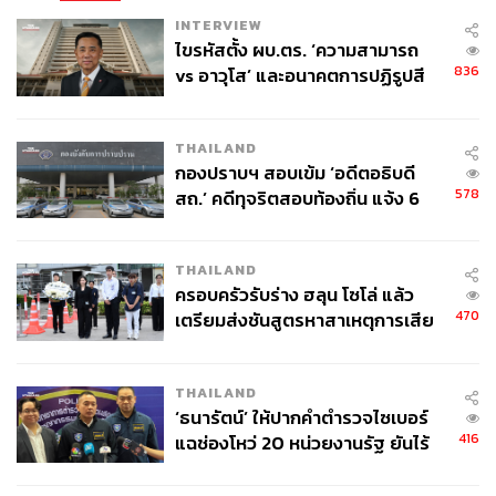
INTERVIEW
ไขรหัสตั้ง ผบ.ตร. ‘ความสามารถ
836
vs อาวุโส’ และอนาคตการปฏิรูปสี
กากี กับ พล.ต.อ. เอก อังสนานนท์
THAILAND
กองปราบฯ สอบเข้ม ‘อดีตอธิบดี
578
สถ.’ คดีทุจริตสอบท้องถิ่น แจ้ง 6
ข้อหาหนัก จ่อชง ป.ป.ช. 12 ส.ค. นี้
THAILAND
ครอบครัวรับร่าง ฮลุน โซโล่ แล้ว
470
เตรียมส่งชันสูตรหาสาเหตุการเสีย
ชีวิต
THAILAND
‘ธนารัตน์’ ให้ปากคำตำรวจไซเบอร์
416
แฉช่องโหว่ 20 หน่วยงานรัฐ ยันไร้
นัยทางการเมือง