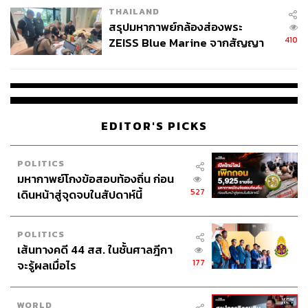
THAILAND
สรุปมหากาพย์กล้องส่องพระ
410
ZEISS Blue Marine จากสัญญา
ผลิต 8.3 ล้าน สู่ข้อพิพาท ‘มา
เวลล์ฯ’ ฟ้อง ‘โทน บางแค’ ผิดนัด
จ่ายหนี้-แอบระบุแบรนด์
EDITOR'S PICKS
POLITICS
มหากาพย์โกงข้อสอบท้องถิ่น ก่อน
527
เดินหน้าสู่จุดจบในสัปดาห์นี้
POLITICS
เส้นทางคดี 44 สส. ในชั้นศาลฎีกา
177
จะรู้ผลเมื่อไร
WORLD