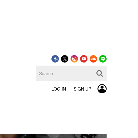
LOG IN
SIGN UP