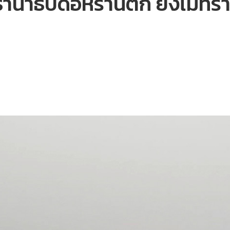
านาธิบดีอิหร่านตก ยังไม่ทร