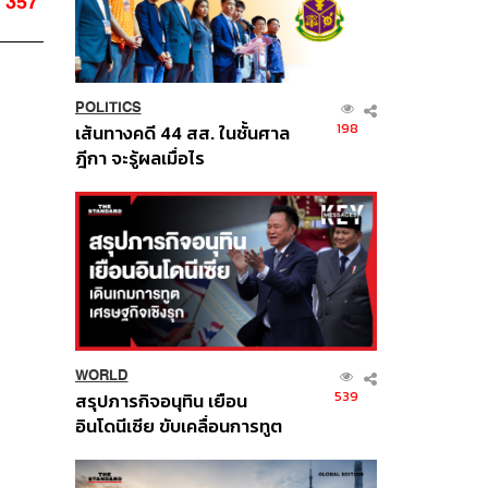
357
POLITICS
198
เส้นทางคดี 44 สส. ในชั้นศาล
ฎีกา จะรู้ผลเมื่อไร
WORLD
539
สรุปภารกิจอนุทิน เยือน
อินโดนีเซีย ขับเคลื่อนการทูต
เศรษฐกิจเชิงรุก ประกาศหุ้น
ส่วนยุทธศาสตร์ไทย –