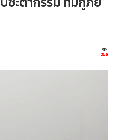
าบชะตากรรม ทีมกู้ภัย
356