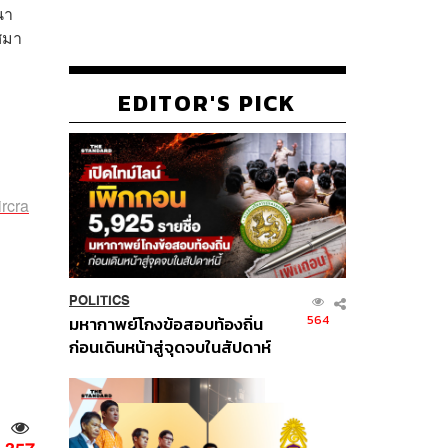
นา
ศมา
EDITOR'S PICK
ircra
POLITICS
564
มหากาพย์โกงข้อสอบท้องถิ่น
ก่อนเดินหน้าสู่จุดจบในสัปดาห์
นี้