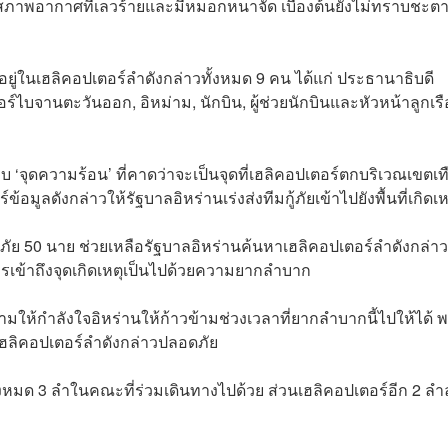
งสภาพอากาศที่เลวร้ายและมีหมอกหนาจัด เบื้องต้นยังไม่ทราบชะต
อยู่ในเฮลิคอปเตอร์ลำดังกล่าวทั้งหมด 9 คน ได้แก่ ประธานาธิบดี
อร์ไบจานตะวันออก, อิหม่าม, นักบิน, ผู้ช่วยนักบินและหัวหน้าลูกเรื
‘จุดความร้อน’ ที่คาดว่าจะเป็นจุดที่เฮลิคอปเตอร์ตกบริเวณเขตเท
มูลดังกล่าวให้รัฐบาลอิหร่านเร่งส่งทีมกู้ภัยเข้าไปยังพื้นที่เกิดเห
้ภัย 50 นาย ช่วยเหลือรัฐบาลอิหร่านค้นหาเฮลิคอปเตอร์ลำดังกล่าว
รเข้าถึงจุดเกิดเหตุเป็นไปด้วยความยากลำบาก
ให้กำลังใจอิหร่านให้ก้าวข้ามช่วงเวลาที่ยากลำบากนี้ไปให้ได้ 
ฮลิคอปเตอร์ลำดังกล่าวปลอดภัย
ากทั้งหมด 3 ลำในคณะที่ร่วมเดินทางไปด้วย ส่วนเฮลิคอปเตอร์อีก 2 ลำ