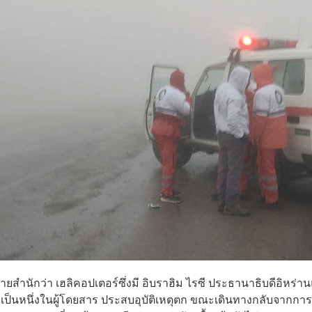
ายสำนักว่า เฮลิคอปเตอร์ซึ่งมี อิบราฮิม ไรซี ประธานาธิบดีอิหร่า
 เป็นหนึ่งในผู้โดยสาร ประสบอุบัติเหตุตก ขณะเดินทางกลับจากการ