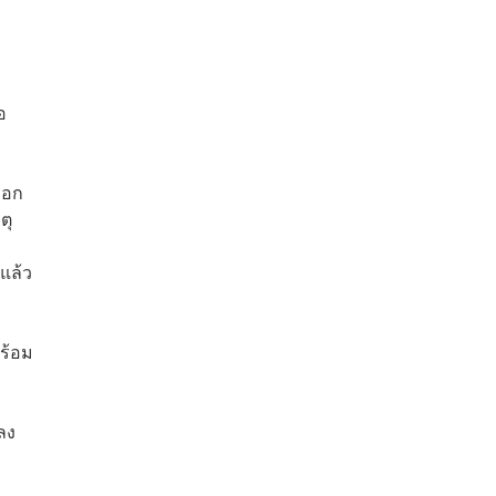
า
อ
ือก
ตุ
แล้ว
พร้อม
ลง