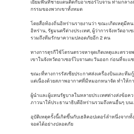
เยี่ยมพื้นที่ชายแดนติดกับอาเซอร์ไบจาน ท่ามกลา
กรรมของพวกเขาทั้งหมด
โดยสื่อท้องถิ่นอิหร่านรายงานว่า ขณะเกิดเหตุมีคน
อิหร่าน, รัฐมนตรีต่างประเทศ, ผู้ว่าการจังหวัดอาเซ
รวมถึงทีมรักษาความปลอดภัยอีก 2 คน
ทางการตุรกีใช้โดรนตรวจหาจุดเกิดเหตุและตรวจพบ 
เขาในจังหวัดอาเซอร์ไบจานตะวันออก ก่อนที่จะแชร์ข้อ
ขณะที่ทางการรัสเซียประกาศส่งเครื่องบินและทีมกู
แต่เนื่องด้วยสภาพอากาศที่มีหมอกหนาจัด ทำให้กา
ผู้นำและผู้แทนรัฐบาลในหลายประเทศต่างส่งข้อความ
ภาวนาให้ประธานาธิบดีอิหร่านรวมถึงคนอื่นๆ บนเ
อุบัติเหตุครั้งนี้เกิดขึ้นกับเฮลิคอปเตอร์ลำหนึ่งจ
จอดได้อย่างปลอดภัย