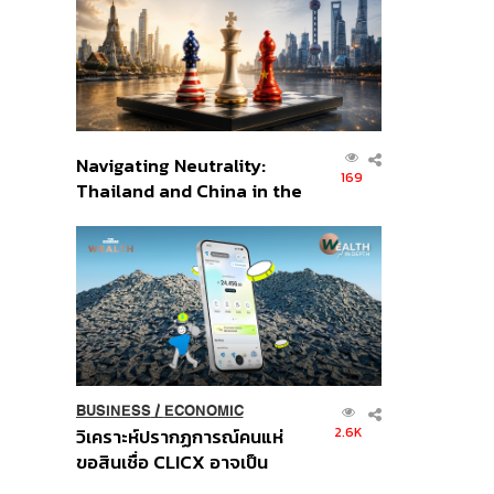
อินโดนีเซีย
Navigating Neutrality:
169
Thailand and China in the
Age of a New Global
Order
BUSINESS
/
ECONOMIC
2.6K
วิเคราะห์ปรากฏการณ์คนแห่
ขอสินเชื่อ CLICX อาจเป็น
เพียงยอดภูเขาน้ำแข็ง ของ