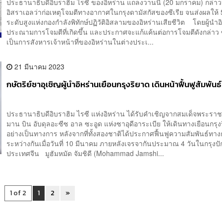
ประธานาธิบดีอิบราฮิม ไรซี ของอิหร่าน แถลงวานนี้ (20 มกราคม) กล่า
อิสราเอลว่าก่อเหตุโจมตีทางอากาศในกรุงดามัสกัสของซีเรีย จนส่งผลให้
ระดับสูงแห่งกองกำลังพิทักษ์ปฏิวัติอิสลามของอิหร่านเสียชีวิต โดยผู้นำอ
ประณามการโจมตีที่เกิดขึ้น และประกาศจะแก้แค้นต่อการโจมตีดังกล่าว ซึ
เป็นการสังหารเจ้าหน้าที่ของอิหร่านในต่างประเ...
21 มีนาคม 2023
กษัตริย์ซาอุเชิญผู้นำอิหร่านเยือนกรุงริยาด เดินหน้าฟื้นฟูสัมพันธ์
ประธานาธิบดีอิบราฮิม ไรซี แห่งอิหร่าน ได้รับคำเชิญจากสมเด็จพระราช
มาน บิน อับดุลอะซีซ อาล ซะอูด แห่งซาอุดีอาระเบีย ให้เดินทางเยือนกรุง
อย่างเป็นทางการ หลังจากที่ทั้งสองชาติได้ประกาศฟื้นฟูความสัมพันธ์ทา
ระหว่างกันเมื่อวันที่ 10 มีนาคม ภายหลังเจรจากันประมาณ 4 วันในกรุงปัก
ประเทศจีน มูฮัมหมัด จัมชิดี (Mohammad Jamshi...
1 of 2
1
2
»