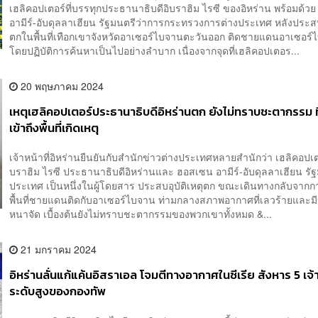
เฮลิคอปเตอร์ที่บรรทุกประธานาธิบดีอิบราฮิม ไรซี ของอิหร่าน พร้อมด้ว
อามีร์-อับดุลลาเฮียน รัฐมนตรีว่าการกระทรวงการต่างประเทศ หลังประส
ตกในพื้นที่เทือกเขาจังหวัดอาเซอร์ไบจานตะวันออก ติดชายแดนอาเซอ
โดยปฏิบัติการค้นหาเป็นไปอย่างลำบาก เนื่องจากจุดที่เฮลิคอปเตอร...
20 พฤษภาคม 2024
เหตุเฮลิคอปเตอร์ประธานาธิบดีอิหร่านตก ยังไม่ทราบชะตากรรม ที
เข้าถึงพื้นที่เกิดเหตุ
เจ้าหน้าที่อิหร่านยืนยันกับสำนักข่าวต่างประเทศหลายสำนักว่า เฮลิคอปเตอร
บราฮิม ไรซี ประธานาธิบดีอิหร่านและ ฮอสเซน อามีร์-อับดุลลาเฮียน รัฐ
ประเทศ เป็นหนึ่งในผู้โดยสาร ประสบอุบัติเหตุตก ขณะเดินทางกลับจากกา
พื้นที่ชายแดนติดกับอาเซอร์ไบจาน ท่ามกลางสภาพอากาศที่เลวร้ายและม
หนาจัด เบื้องต้นยังไม่ทราบชะตากรรมของพวกเขาทั้งหมด &...
21 มกราคม 2024
อิหร่านลั่นแก้แค้นอิสราเอล โจมตีทางอากาศในซีเรีย สังหาร 5 เจ้าห
ระดับสูงของกองทัพ