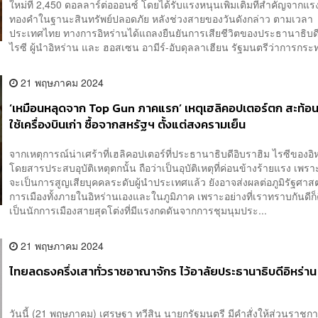
ใหม่ที่ 2,450 ดอลลาร์ต่อออนซ์ โดยได้รับแรงหนุนเพิ่มเติมที่สำคัญจากแรง
ทองคำในฐานะสินทรัพย์ปลอดภัย หลังช่วงสายของวันดังกล่าว ตามเวลา
ประเทศไทย ทางการอิหร่านได้แถลงยืนยันการเสียชีวิตของประธานาธิบดี
ไรซี ผู้นำอิหร่าน และ ฮอสเซน อามีร์-อับดุลลาเฮียน รัฐมนตรีว่าการกระท
21 พฤษภาคม 2024
‘เหมือนหลุดจาก Top Gun ภาคแรก’ เหตุเฮลิคอปเตอร์ตก สะท้อน
ใช้เครื่องบินเก่า ซื้อจากสหรัฐฯ ตั้งแต่สงครามเย็น
จากเหตุการณ์น่าเศร้าที่เฮลิคอปเตอร์ที่ประธานาธิบดีอิบราฮิม ไรซีของอิ
โดยสารประสบอุบัติเหตุตกนั้น ถือว่าเป็นอุบัติเหตุที่ค่อนข้างร้ายแรง เพ
จะเป็นการสูญเสียบุคคลระดับผู้นำประเทศแล้ว ยังอาจส่งผลต่อภูมิรัฐศาส
การเมืองทั้งภายในอิหร่านเองและในภูมิภาค เพราะอย่างที่เราทราบกันดีก็
เป็นนักการเมืองสายสุดโต่งที่มีแรงกดดันจากการชุมนุมประ...
21 พฤษภาคม 2024
ไทยลดธงครึ่งเสาทั่วราชอาณาจักร ไว้อาลัยประธานาธิบดีอิหร่าน
วันนี้ (21 พฤษภาคม) เศรษฐา ทวีสิน นายกรัฐมนตรี มีคำสั่งให้ส่วนราช