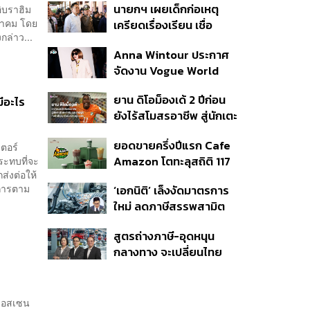
นายกฯ เผยเด็กก่อเหตุ
อิบราฮิม
ษภาคม โดย
เครียดเรื่องเรียน เชื่อ
ล่าว...
เตรียมการเป็นขั้นตอน ชี้มี
Anna Wintour ประกาศ
กระสุนอีกกว่า 30 นัด หาก
จัดงาน Vogue World
ไม่จบชีวิตตัวเองอาจสูญ
2027 ที่ซานฟรานซิสโก
เสียเพิ่ม
ยาน ดิโอม็องเด้ 2 ปีก่อน
มีอะไร
ยังไร้สโมสรอาชีพ สู่นักเตะ
ค่าตัว 125 ล้านยูโร กับคำ
ยอดขายครึ่งปีแรก Cafe
สัญญาถึงน้องสาวผู้ล่วง
ตอร์
Amazon โตทะลุสถิติ 117
ระทบที่จะ
ลับ
่งต่อให้
ล้านแก้ว หนุนธุรกิจไลฟ์
าการตาม
‘เอกนิติ’ เล็งงัดมาตรการ
สไตล์ OR โตต่อเนื่อง
.
ใหม่ ลดภาษีสรรพสามิต
หวังดึงผู้ผลิต EV มาตั้ง
สูตรถ่างภาษี-อุดหนุน
โรงงานในไทย
กลางทาง จะเปลี่ยนไทย
จาก ‘ทางผ่าน’ เป็นฮับผลิต
EV ได้จริงหรือ?
 ฮอสเซน