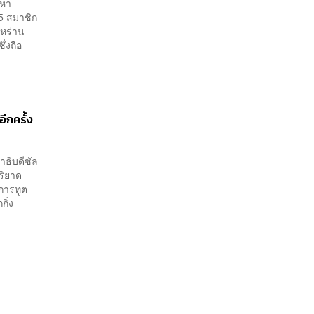
วหา
 5 สมาชิก
ิหร่าน
่งถือ
อีกครั้ง
าธิบดีซัล
ริยาด
งการทูต
กิ่ง