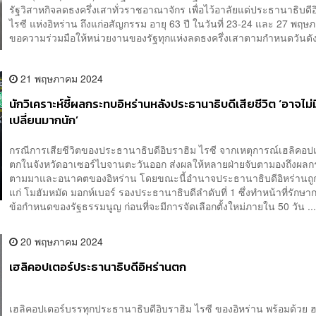
รัฐวิสาหกิจลดธงครึ่งเสาทั่วราชอาณาจักร เพื่อไว้อาลัยแด่ประธานาธิบดี
ไรซี แห่งอิหร่าน ถึงแก่อสัญกรรม อายุ 63 ปี ในวันที่ 23-24 และ 27 พฤ
ขอความร่วมมือให้หน่วยงานของรัฐทุกแห่งลดธงครึ่งเสาตามกำหนดวันดังก
21 พฤษภาคม 2024
นักวิเคราะห์ชี้ผลกระทบอิหร่านหลังประธานาธิบดีเสียชีวิต ‘อาจไม่
เปลี่ยนมากนัก’
กรณีการเสียชีวิตของประธานาธิบดีอิบราฮิม ไรซี จากเหตุการณ์เฮลิคอปเ
ตกในจังหวัดอาเซอร์ไบจานตะวันออก ส่งผลให้หลายฝ่ายจับตามองถึงผลก
ตามมาและอนาคตของอิหร่าน โดยขณะนี้อำนาจประธานาธิบดีอิหร่านถูกส
แก่ โมฮัมหมัด มอกห์เบอร์ รองประธานาธิบดีลำดับที่ 1 ซึ่งทำหน้าที่รักษ
ข้อกำหนดของรัฐธรรมนูญ ก่อนที่จะมีการจัดเลือกตั้งใหม่ภายใน 50 วัน ..
20 พฤษภาคม 2024
เฮลิคอปเตอร์ประธานาธิบดีอิหร่านตก
เฮลิคอปเตอร์บรรทุกประธานาธิบดีอิบราฮิม ไรซี ของอิหร่าน พร้อมด้วย