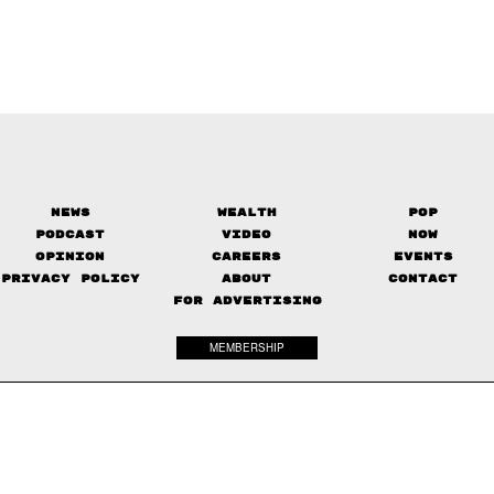
News
Wealth
Pop
Podcast
Video
Now
Opinion
Careers
Events
Privacy Policy
About
Contact
FOR ADVERTISING
MEMBERSHIP
© 2017-
2026
The Standard. All rights reserved.