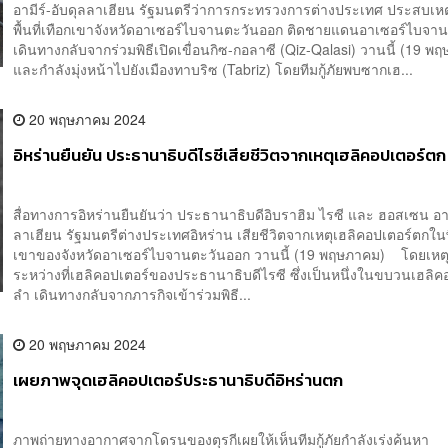
อามีร์-อับดุลลาเฮียน รัฐมนตรีว่าการกระทรวงการต่างประเทศ ประสบเห
พื้นที่เทือกเขาจังหวัดอาเซอร์ไบจานตะวันออก ติดชายแดนอาเซอร์ไบจาน
เดินทางกลับจากร่วมพิธีเปิดเขื่อนกิซ-กอลาซี (Qiz-Qalasi) วานนี้ (19 พ
และกำลังมุ่งหน้าไปยังเมืองทาบริซ (Tabriz) โดยทีมกู้ภัยพบซากเฮ...
20 พฤษภาคม 2024
อิหร่านยืนยัน ประธานาธิบดีไรซีเสียชีวิตจากเหตุเฮลิคอปเตอร์ตก
สื่อทางการอิหร่านยืนยันว่า ประธานาธิบดีอิบราฮิม ไรซี และ ฮอสเซน อาม
ลาเฮียน รัฐมนตรีต่างประเทศอิหร่าน เสียชีวิตจากเหตุเฮลิคอปเตอร์ตกในพื้
เขาของจังหวัดอาเซอร์ไบจานตะวันออก วานนี้ (19 พฤษภาคม) โดยเหตุ
ระหว่างที่เฮลิคอปเตอร์ของประธานาธิบดีไรซี ซึ่งเป็นหนึ่งในขบวนเฮลิค
ลำ เดินทางกลับจากภารกิจเข้าร่วมพิธี...
20 พฤษภาคม 2024
เผยภาพจุดเฮลิคอปเตอร์ประธานาธิบดีอิหร่านตก
ภาพถ่ายทางอากาศจากโดรนของตุรกีเผยให้เห็นทีมกู้ภัยกำลังเร่งค้นหา