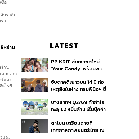
ซื้อ
อิบราฮิม
รว...
LATEST
อิหร่าน
PP KRIT ส่งซิงเกิลใหม่
หร่าน
‘Your Candy’ พร้อมพา
ราะนอกจาก
ต้าเหนิง และ ณิชา ร่วมมิว
ตร์และ
จับตาคดีเยาวชน 14 ปี ก่อ
สิกวิดีโอ
คือไรซี
เหตุยิงในห้าง กรมพินิจฯ ชี้
ประพฤติดี-รับการรักษาต่อ
บางจากฯ Q2/69 ทำกำไร
เนื่อง ประเมินปล่อยตัว
ทะลุ 1.2 หมื่นล้าน เริ่มบุ๊กกำ
ไร ‘SAF’ เชิงพาณิชย์ครั้ง
ตาโขน เตรียมฉายที่
แรก หนุนรายได้ครึ่งปีทะลุ
เทศกาลภาพยนตร์ไทย ณ
3.2 แสนล้าน
ประเทศบราซิล
การและ