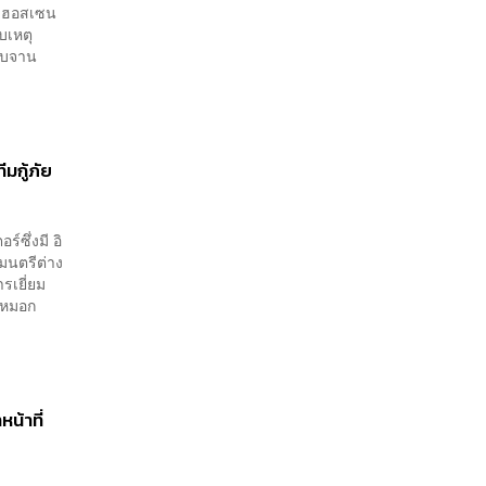
ย ฮอสเซน
บเหตุ
ร์ไบจาน
มกู้ภัย
์ซึ่งมี อิ
มนตรีต่าง
รเยี่ยม
ีหมอก
น้าที่