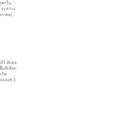
ตุตกใน
 ระหว่าง
ฤษภาคม)
ีร์-อับดุล
นที่เทือก
เกิด
อปเตอร์ 3