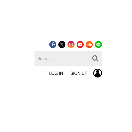
LOG IN
SIGN UP