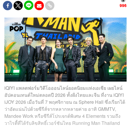
996
iQIYI แพลตฟอร์มวิดีโอออนไลน์ยอดนิยมแห่งเอเชีย เผยไลน์
อัปคอนเทนต์ใหม่ตลอดปี 2026 ทั้งฝั่งไทยและจีน ที่งาน iQIYI
iJOY 2026 เมื่อวันที่ 7 พฤศจิกายน ณ Sphere Hall ซึ่งเรียกได้
ว่าอัดแน่นไปด้วยซีรีส์จากหลากหลายค่าย อาทิ GMMTV,
Mandee Work หรือซีรีส์โปรเจกต์พิเศษ 4 Elements รวมถึง
วาไรตี้ที่ได้รับลิขสิทธิ์เวอร์ชันไทย Running Man Thailand