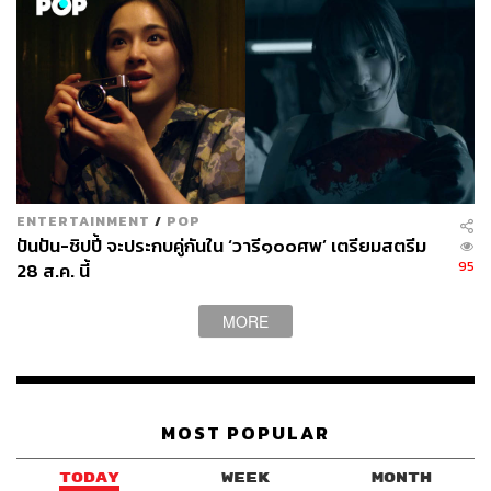
บันเทิง ‘รักสุดใจนายแฟนบอย’ นำแสดงโดย อู่อู๋ ธนภูมิ และ
เซฟ วรพงษ์ หรือจะเป็นซีรีส์ที่แฟนๆ จับตามอง ‘เมื่อผมอยาก
เป็นยูทูเบอร์แข่งกับแฟนเก่า’ นำแสดงโดย เติ้ล มติมันท์ และ
เฟิร์สวัน วรรณกร รวมถึงซีรีส์มิวสิคัลอย่าง ‘มนต์รักฮักอีหลี’
นำแสดงโดย ซี พฤกษ์ และ นุนิว ชวรินทร์
ไม่หมดเพียงเท่านั้น ยังเซอร์ไพรส์แฟนๆ ด้วยการประกาศ
‘เขมจิราต้องรอด Special Episode’ ให้ทุกคนหายคิดถึง และ
ENTERTAINMENT
/
POP
ยังมี iQIYI Original ที่ทำร่วมกับ Mandee Work อย่าง เขาชื่อ
ปันปัน-ชิปปี้ จะประกบคู่กันใน ‘วารี๑๐๐ศพ’ เตรียมสตรีม
อันวาร์ UNKNOWN LOVER ซึ่งเป็นการร่วมงานกันอีกครั้ง
95
28 ส.ค. นี้
ของ โทมัส ธีร์ทัศน์ และ ก้อง ก้องภพ
MORE
MOST POPULAR
TODAY
WEEK
MONTH