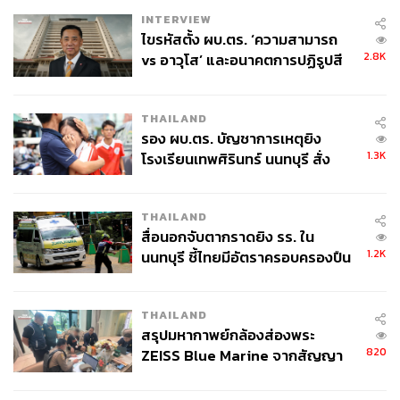
INTERVIEW
ไขรหัสตั้ง ผบ.ตร. ‘ความสามารถ
2.8K
vs อาวุโส’ และอนาคตการปฏิรูปสี
กากี กับ พล.ต.อ. เอก อังสนานนท์
Mandee Work / iQIYI
THAILAND
รอง ผบ.ตร. บัญชาการเหตุยิง
1.3K
โรงเรียนเทพศิรินทร์ นนทบุรี สั่ง
นอกจากนี้ยังมีซีรีส์อีกมากมายในไลน์อัป อาทิ สิงสาลาตาย,
ค้นหา 2 รอบยืนยันไร้คนติดค้าง พบ
อสงไขย, ลูกพีชทานสด และ KNOT รวมถึง iQIYI Original
ศพปู่-ย่าที่บ้านพักผู้ก่อเหตุ
อย่าง ‘LUST’ ผลงานจากบทประพันธ์นิยาย ‘GELBOYS 2’
THAILAND
การกลับมาของซีรีส์แห่งยุค รวมถึงซีรีส์ที่ดัดแปลงจากละคร
สื่อนอกจับตากราดยิง รร. ใน
วิทยุชื่อดังของจีน ‘IDENTITY ZERO’ และซีรีส์ที่ดัดแปลงจาก
1.2K
นนทบุรี ชี้ไทยมีอัตราครอบครองปืน
นิยาย IP ชื่อดังอย่าง No.1 Student และ 188 Group
สูงในระดับต้นของภูมิภาค
เข้าสู่ไฮไลต์สุดท้าย กับเมกะโปรเจกต์รายการวาไรตี้ที่ได้รับ
THAILAND
ลิขสิทธิ์เพื่อสร้างสรรค์ทำเป็นเวอร์ชันประเทศไทยกับ
สรุปมหากาพย์กล้องส่องพระ
Running Man Thailand พร้อมเปิดตัว 7 พิธีกรเป็นครั้งแรก
820
ZEISS Blue Marine จากสัญญา
นำทีมโดย โอ๊ต ปราโมทย์, เต ตะวัน, อิ้งค์ วรันธร, เจฟ ซา
ผลิต 8.3 ล้าน สู่ข้อพิพาท ‘มา
เตอร์, นุนิว, ต้าห์อู๋ และ ดีเจเผือก แท็กทีมพร้อมมอบความ
เวลล์ฯ’ ฟ้อง ‘โทน บางแค’ ผิดนัด