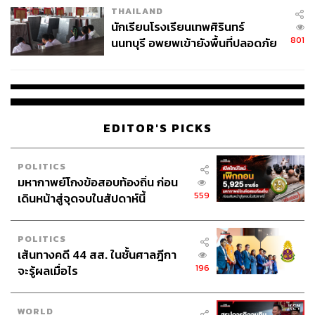
THAILAND
จ่ายหนี้-แอบระบุแบรนด์
สนุกให้กับผู้ชม
นักเรียนโรงเรียนเทพศิรินทร์
801
นนทบุรี อพยพเข้ายังพื้นที่ปลอดภัย
ชั่วคราว หลังเหตุใช้อาวุธปืนภายใน
โรงเรียนคลี่คลาย
EDITOR'S PICKS
POLITICS
มหากาพย์โกงข้อสอบท้องถิ่น ก่อน
559
เดินหน้าสู่จุดจบในสัปดาห์นี้
POLITICS
Running Man Thailand / iQIYI
เส้นทางคดี 44 สส. ในชั้นศาลฎีกา
196
จะรู้ผลเมื่อไร
แม้คอนเทนต์ฝั่งไทยจะอัดแน่น แต่ซีรีส์ฝั่งจีนก็ไม่น้อยหน้า ยัง
ประกาศไลน์อัปซีรีส์จีนเรื่องใหม่ อาทิ ‘How dare you!?’
นำแสดงโดย เฉิงเหล่ย และ หวังฉู่หรัน ‘Southern Anecdote’
WORLD