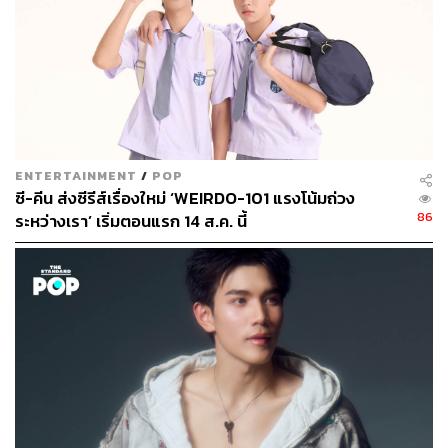
และ เบ็คกี้ รีเบคก้า ปิดท้ายด้วย ‘โซ่รักอัคนี’ นำแสดงโดย น้ำ
หนึ่ง มิลิญ และ เนย กานต์ธีรา
ENTERTAINMENT
/
POP
ซี-คีน ส่งซีรีส์เรื่องใหม่ ‘WEIRDO-101 แรงโน้มถ่วง
86
ระหว่างเรา’ เริ่มตอนแรก 14 ส.ค. นี้
GMMTV / iQIYI