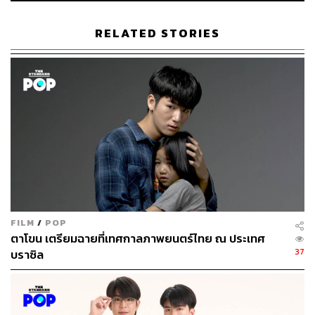
RELATED STORIES
Speed and Love / iQIYI
ก่อนจะเริ่มต้นการประกาศไลน์อัปคอนเทนต์ซีรีส์ไทยร่วมกับ
หลากหลายค่าย ประเดิมด้วย GMMTV กับ 2 ซีรีส์วาย ที่มี
กำหนดฉายในปีนี้อย่าง ‘ภาวะรักคนหมดไฟ’ การกลับมาเจอ
กันอีกครั้งระหว่าง ออฟ จุมพล และ กัน อรรถพันธ์ พร้อมเปิด
ตัว Official Trailer เป็นที่แรก ตามมาด้วย ‘มีสติหน่อยคุณธีร์’
ซึ่งถือเป็นการกลับมาร่วมงานกันของ ปอนด์ ณราวิชญ์ และ
ภูวินทร์ ตั้งศักดิ์ยืน เช่นกัน ก่อนปิดท้ายด้วยซีรีส์ยูริ ที่รวมตัว 3
คู่สุดฮ็อต มิ้ลค์-เลิฟ, น้ำตาล-ฟิล์ม และ วิว-มิ้ม ไว้ด้วยกันใน
‘Girl Rules กฎหลัก…ห้ามรักเธอ’
FILM
/
POP
ตาโขน เตรียมฉายที่เทศกาลภาพยนตร์ไทย ณ ประเทศ
ต่อเนื่องด้วยโปรเจกต์ซีรีส์ยูริที่รวบรวม 8 นักแสดงชื่อดังของ
37
บราซิล
ประเทศไทย ‘บ้านวาทินวณิช 4 Elements’ ถ่ายทอดซีรีส์ 4
รสชาติ ได้แก่ ‘วิวาห์ปฐพี’ นำแสดงโดย แอปเปิ้ล ลาภิสรา
และ มิ้ม ปัณฑิตา ‘นทีร้อยเล่ห์’ นำแสดงโดย อิงฟ้า วราหะ
และ ชาล็อต ออสติน ‘เสน่หาวาโย’ นำแสดงโดย ฟรีน สโรชา