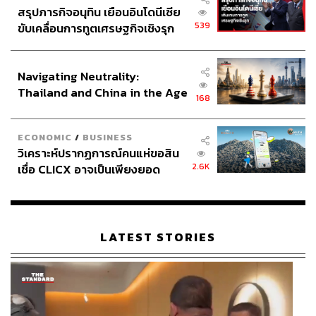
นำแสดงโดย จางซินเฉิง, ติงอวี่ซี และ เจียงเพ่ยเหยา ‘Chasing
สรุปภารกิจอนุทิน เยือนอินโดนีเซีย
539
ขับเคลื่อนการทูตเศรษฐกิจเชิงรุก
Jade’ นำแสดงโดย จางหลิงเฮ่อ และ เถียนซีเวย รวมถึงซีรีส์
ประกาศหุ้นส่วนยุทธศาสตร์ไทย –
อื่นๆ อีกมากมาย เรียกได้ว่าจัดเต็มสมกับงานใหญ่ส่งท้ายปี
อินโดนีเซีย
จาก iQIYI ที่พร้อมมอบความสนุกแบบครบรสตั้งแต่ปลายปีนี้
Navigating Neutrality:
จนถึงปีหน้า พร้อมเดินหน้าสู่ปี 2026 อย่างยิ่งใหญ่กว่าที่เคย
Thailand and China in the Age
168
of a New Global Order
ภาพ:
iQIYI
ECONOMIC
/
BUSINESS
TAGS:
ซีรีส์จีน
ซีรีส์วาย
iQIYI
ซีรีส์ไทย
วิเคราะห์ปรากฏการณ์คนแห่ขอสิน
Running Man Thailand
GMMTV
Running Man
2.6K
เชื่อ CLICX อาจเป็นเพียงยอด
ภูเขาน้ำแข็ง ของปัญหาหนี้ครัว
เรือนไทยที่ถูกซุกไว้
LATEST STORIES
996