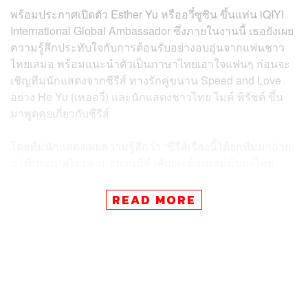
พร้อมประกาศเปิดตัว Esther Yu หรืออวี๋ซูซิน ขึ้นแท่น iQIYI
International Global Ambassador ซึ่งภายในงานนี้ เธอยังเผย
ความรู้สึกประทับใจกับการต้อนรับอย่างอบอุ่นจากแฟนชาว
ไทยเสมอ พร้อมแนะนำตัวเป็นภาษาไทยเอาใจแฟนๆ ก่อนจะ
เชิญทีมนักแสดงจากซีรีส์ ทางรักคู่ขนาน Speed and Love
อย่าง He Yu (เหออวี่) และนักแสดงชาวไทย ไมค์ พิรัชต์ ขึ้น
มาพูดคุยเกี่ยวกับซีรีส์
โดยทีมนักแสดงเผยความรู้สึกว่า “ซีรีส์เรื่องนี้ได้ยกทีมมาถ่าย
ทำที่ประเทศไทยตามสถานที่สำคัญสะท้อนเสน่ห์ของไทย
หวังว่าซีรีส์เรื่องนี้จะได้รับการต้อนรับที่ดีมากๆ จากแฟนๆ
ชาวไทย และทำให้แฟนๆ ทั่วโลกมาเที่ยวประเทศไทยมากยิ่ง
READ MORE
ขึ้น”