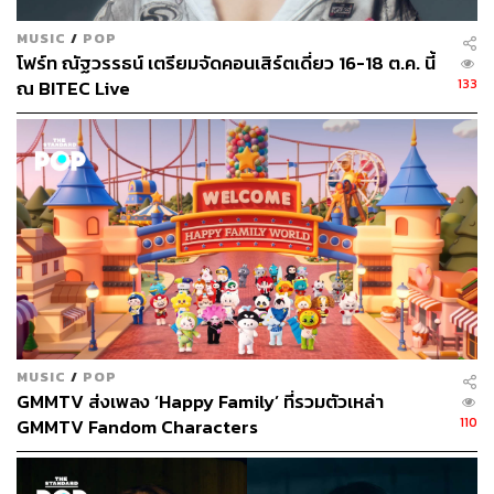
MUSIC
/
POP
โฟร์ท ณัฐวรรธน์ เตรียมจัดคอนเสิร์ตเดี่ยว 16-18 ต.ค. นี้
133
ณ BITEC Live
4 Elements / iQIYI
ก่อนจะปิดท้ายไลน์อัปคอนเทนต์ซีรีส์ไทยกับอีกหนึ่ง
พาร์ตเนอร์ Mandee Work ที่ครั้งนี้ได้จับมือร่วมกับ iQIYI ถึง 7
เรื่อง เริ่มด้วยซีรีส์พีเรียดเรื่องแรกของค่าย ‘ภพเธอ’ นำแสดง
MUSIC
/
POP
GMMTV ส่งเพลง ‘Happy Family’ ที่รวมตัวเหล่า
โดย เน็ต สิรภพ และ เจเจ รัชพล ต่อด้วยแนวมหาลัยย่อยง่าย
110
GMMTV Fandom Characters
‘ด้วงกับเธอ’ นำแสดงโดย ตี๋ตี๋ วันพิชิต และ ป๋อ ศุภการ ตาม
มาด้วยการประกบคู่กันอีกครั้งระหว่าง แม้ก กรธัสส์ และ ณฐ
ณฐสิชณ์ ใน ‘ที่สามของเธอ’ ก่อนจะไปต่อกับซีรีส์ตีแผ่วงการ