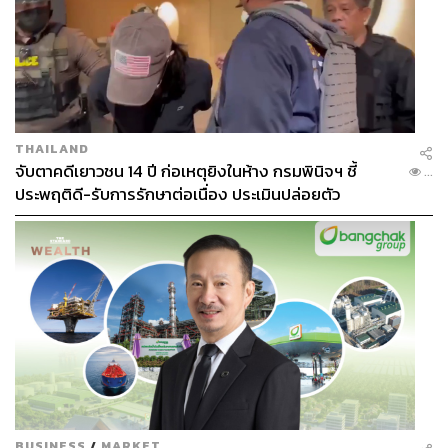
ABOUT THE AUTHOR
ขัติยา ฤทธิรุตม์
Content Creator (Thai Culture) - THE
STANDARD POP
THAILAND
จับตาคดีเยาวชน 14 ปี ก่อเหตุยิงในห้าง กรมพินิจฯ ชี้
...
ประพฤติดี-รับการรักษาต่อเนื่อง ประเมินปล่อยตัว
BUSINESS
/
MARKET