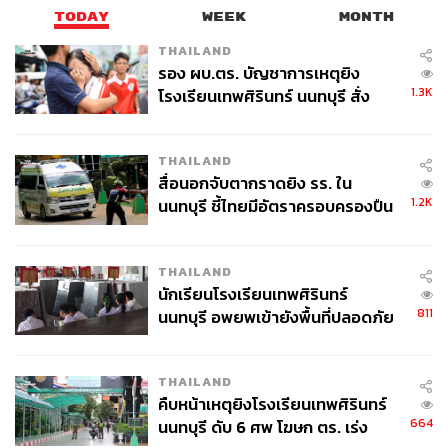
TODAY
WEEK
MONTH
THAILAND
รอง ผบ.ตร. บัญชาการเหตุยิง
1.3K
โรงเรียนเทพศิรินทร์ นนทบุรี สั่ง
ค้นหา 2 รอบยืนยันไร้คนติดค้าง พบ
ศพปู่-ย่าที่บ้านพักผู้ก่อเหตุ
THAILAND
สื่อนอกจับตากราดยิง รร. ใน
1.2K
นนทบุรี ชี้ไทยมีอัตราครอบครองปืน
สูงในระดับต้นของภูมิภาค
THAILAND
นักเรียนโรงเรียนเทพศิรินทร์
811
นนทบุรี อพยพเข้ายังพื้นที่ปลอดภัย
ชั่วคราว หลังเหตุใช้อาวุธปืนภายใน
โรงเรียนคลี่คลาย
THAILAND
คืบหน้าเหตุยิงโรงเรียนเทพศิรินทร์
664
นนทบุรี ดับ 6 ศพ โฆษก ตร. เร่ง