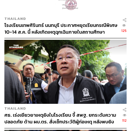
THAILAND
โรงเรียนเทพศิรินทร์ นนทบุรี ประกาศหยุดเรียนกรณีพิเศษ
125
10-14 ส.ค. นี้ หลังเกิดเหตุฉุกเฉินภายในสถานศึกษา
THAILAND
ศธ. เร่งเยียวยาเหตุยิงในโรงเรียน จี้ สพฐ. ยกระดับความ
112
ปลอดภัย ด้าน ผบ.ตร. สั่งเช็กประวัติผู้ก่อเหตุ หลังพบยิง
จุดตายแม่นยำ