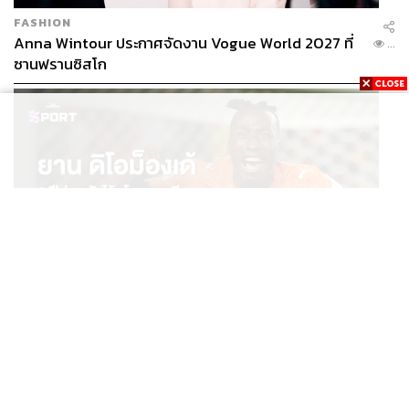
FASHION
Anna Wintour ประกาศจัดงาน Vogue World 2027 ที่
...
ซานฟรานซิสโก
SPORT
ยาน ดิโอม็องเด้ 2 ปีก่อนยังไร้สโมสรอาชีพ สู่นักเตะค่าตัว
...
125 ล้านยูโร กับคำสัญญาถึงน้องสาวผู้ล่วงลับ