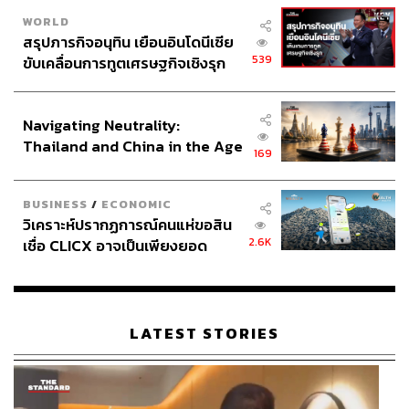
WORLD
สรุปภารกิจอนุทิน เยือนอินโดนีเซีย
539
ขับเคลื่อนการทูตเศรษฐกิจเชิงรุก
ประกาศหุ้นส่วนยุทธศาสตร์ไทย –
อินโดนีเซีย
Navigating Neutrality:
Thailand and China in the Age
169
of a New Global Order
BUSINESS
/
ECONOMIC
วิเคราะห์ปรากฏการณ์คนแห่ขอสิน
2.6K
เชื่อ CLICX อาจเป็นเพียงยอด
ภูเขาน้ำแข็ง ของปัญหาหนี้ครัว
เรือนไทยที่ถูกซุกไว้
LATEST STORIES
TAGS:
พรรคประชาธิปัตย์
สุขุมวิท
อนุชา บูรพชัยศรี
อภิสิทธิ์ เวชชาชีวะ
กระทรวงศึกษาธิการ
กระทรวงสาธารณสุข
ชัชชาติ สิทธิพันธุ์