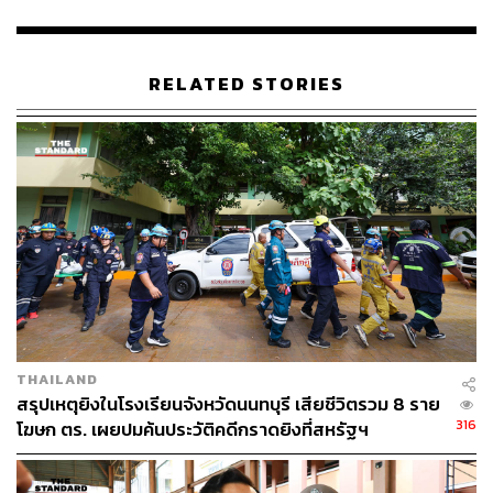
ภายหลังจากการลงพื้นที่อย่างต่อเนื่อง พบว่ากระแสตอบรับดี
ขึ้นเป็นลำดับ
RELATED STORIES
สะท้อนจากผลโพลล่าสุดที่ระบุว่าชาวกรุงเทพฯ มีความตื่นตัว
และต้องการออกมาใช้สิทธิเลือกตั้งสูงขึ้น อนุชามั่นใจว่า ด้วย
ความพร้อมของบุคลากรพรรคที่มีประสบการณ์ ผนวกกับการ
ส่งผู้สมัคร ส.ก. ครบทั้ง 50 เขต จะเป็นกลไกสำคัญที่ทำให้
ประชาชนมองเห็นความตั้งใจ และมอบความไว้วางใจให้
พรรคประชาธิปัตย์เข้ามาบริหารกรุงเทพมหานคร
ในช่วงท้ายของการลงพื้นที่ อภิสิทธิ์และอนุชาได้เดินสำรวจ
ทางเท้าและพูดคุยกับกลุ่มผู้ขับขี่รถจักรยานยนต์รับจ้าง เพื่อ
สอบถามถึงผลกระทบจากปัญหาราคาน้ำมันแพงและ
มาตรการเยียวยาจากภาครัฐ ซึ่งพบว่าผู้ขับขี่มีรายได้ลดลง
THAILAND
เหลือเฉลี่ยวันละ 500 บาท แต่ยังพอประคองชีพได้ ขณะที่บาง
สรุปเหตุยิงในโรงเรียนจังหวัดนนทบุรี เสียชีวิตรวม 8 ราย
ส่วนยังสามารถเข้าถึงเงินเยียวยาได้ทันท่วงที
316
โฆษก ตร. เผยปมค้นประวัติคดีกราดยิงที่สหรัฐฯ
นอกจากนี้ คณะยังได้ตรวจสอบปัญหาสายสื่อสารที่รกรุงรัง