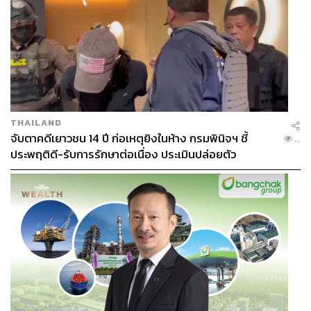
กรุงเทพมหานคร
THAILAND
จับตาคดีเยาวชน 14 ปี ก่อเหตุยิงในห้าง กรมพินิจฯ ชี้
...
130
ประพฤติดี-รับการรักษาต่อเนื่อง ประเมินปล่อยตัว
ABOUT THE AUTHOR
THE STANDARD TEAM
กองบรรณาธิการ THE STANDARD
ABOUT THE PHOTOGRAPHER
ศวิตา พูลเสถียร
ช่างภาพข่าว ประจำสำนักข่าว THE