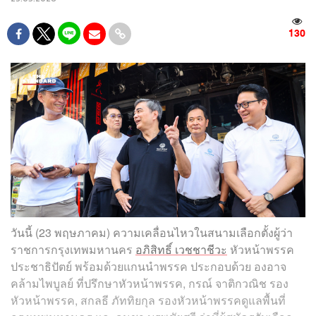
130
วันนี้ (23 พฤษภาคม) ความเคลื่อนไหวในสนามเลือกตั้งผู้ว่า
ราชการกรุงเทพมหานคร
อภิสิทธิ์ เวชชาชีวะ
หัวหน้าพรรค
ประชาธิปัตย์ พร้อมด้วยแกนนำพรรค ประกอบด้วย องอาจ
คล้ามไพบูลย์ ที่ปรึกษาหัวหน้าพรรค, กรณ์ จาติกวณิช รอง
หัวหน้าพรรค, สกลธี ภัททิยกุล รองหัวหน้าพรรคดูแลพื้นที่