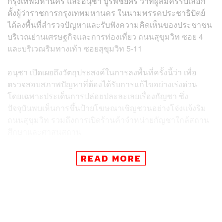
กรุงเทพมหานคร และอนุชา บูรพชัยศรี ว่าที่ผู้สมัครรับเลือก
ตั้งผู้ว่าราชการกรุงเทพมหานคร ในนามพรรคประชาธิปัตย์
ได้ลงพื้นที่สำรวจปัญหาและรับฟังความคิดเห็นของประชาชน
บริเวณย่านเศรษฐกิจและการท่องเที่ยว ถนนสุขุมวิท ซอย 4
และบริเวณริมทางเท้า ซอยสุขุมวิท 5-11
อนุชา เปิดเผยถึงวัตถุประสงค์ในการลงพื้นที่ครั้งนี้ว่า เพื่อ
ตรวจสอบสภาพปัญหาที่ต้องได้รับการแก้ไขอย่างเร่งด่วน
โดยเฉพาะประเด็นการปล่อยปละละเลยเรื่องกัญชา ซึ่ง
ปัจจุบันพบเห็นการขึ้นป้ายโฆษณาเชิญชวนอย่างโจ่งแจ้งริม
ถนนสุขุมวิท รวมถึงการเปิดร้านค้าจำหน่ายกัญชาใกล้สถาน
ศึกษาและศาสนสถาน
อนุชาเน้นย้ำว่า พรรคประชาธิปัตย์สนับสนุนการใช้กัญชา
READ MORE
เพื่อประโยชน์ทางการแพทย์เท่านั้น แต่สำหรับการใช้เพื่อ
สันทนาการ ภาครัฐและกรุงเทพมหานครจำเป็นต้องเข้ามา
ควบคุมอย่างเข้มงวด โดย กทม. สามารถใช้อำนาจในการ
กำกับดูแลใบอนุญาตประกอบกิจการ การควบคุมป้าย
โฆษณาที่สุ่มเสี่ยงต่อเยาวชน ตลอดจนการบังคับใช้กฎหมาย