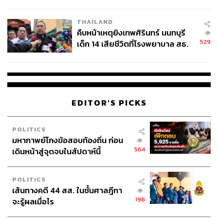
สอบปมขโมยปืนปู่ก่อเหตุ
THAILAND
คืบหน้าเหตุยิงเทพศิรินทร์ นนทบุรี
529
เด็ก 14 เสียชีวิตที่โรงพยาบาล สธ.
ยืนยันครูเสียชีวิต 5 ราย เจ็บ 22
ราย
EDITOR'S PICKS
POLITICS
มหากาพย์โกงข้อสอบท้องถิ่น ก่อน
564
เดินหน้าสู่จุดจบในสัปดาห์นี้
POLITICS
เส้นทางคดี 44 สส. ในชั้นศาลฎีกา
198
จะรู้ผลเมื่อไร