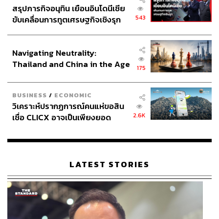
สรุปภารกิจอนุทิน เยือนอินโดนีเซีย
543
ขับเคลื่อนการทูตเศรษฐกิจเชิงรุก
ประกาศหุ้นส่วนยุทธศาสตร์ไทย –
อินโดนีเซีย
Navigating Neutrality:
Thailand and China in the Age
175
of a New Global Order
BUSINESS
/
ECONOMIC
วิเคราะห์ปรากฏการณ์คนแห่ขอสิน
2.6K
เชื่อ CLICX อาจเป็นเพียงยอด
ภูเขาน้ำแข็ง ของปัญหาหนี้ครัว
เรือนไทยที่ถูกซุกไว้
LATEST STORIES