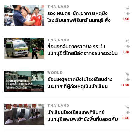
THAILAND
รอง ผบ.ตร. บัญชาการเหตุยิง
1.5K
โรงเรียนเทพศิรินทร์ นนทบุรี สั่ง
ค้นหา 2 รอบยืนยันไร้คนติดค้าง พบ
ศพปู่-ย่าที่บ้านพักผู้ก่อเหตุ
THAILAND
สื่อนอกจับตากราดยิง รร. ใน
1.3K
นนทบุรี ชี้ไทยมีอัตราครอบครองปืน
สูงในระดับต้นของภูมิภาค
WORLD
ย้อนเหตุกราดยิงในโรงเรียนต่าง
0.9K
ประเทศ ที่ผู้ก่อเหตุเป็นนักเรียน
THAILAND
นักเรียนโรงเรียนเทพศิรินทร์
868
นนทบุรี อพยพเข้ายังพื้นที่ปลอดภัย
ชั่วคราว หลังเหตุใช้อาวุธปืนภายใน
โรงเรียนคลี่คลาย