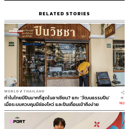
ประวัติการณ์ในช่วงหลายเดือนที่ผ่านมา โดยแตะระดับ 59 เป
โซต่อดอลลาร์ในเดือนตุลาคม ก่อนที่จะทรงตัวเล็กน้อยอยู่ที่
RELATED STORIES
ระดับ 57-58 เปโซต่อดอลลาร์ในเดือนนี้
อ้างอิง:
https://asia.nikkei.com/Economy/Indonesia-Philippin
es-hike-key-rates-in-bid-to-tame-inflation
สามารถติดตาม THE STANDARD WEALTH
ผ่านแอปพลิเคชันต่างๆ ที่คุณสะดวกหรือใช้งานอยู่แล้วได้เลย
WORLD
/
THAILAND
ทำไมไทยมีปืนมากที่สุดในอาเซียน? แกะ ‘วัฒนธรรมปืน’
182
เมื่อระบบควบคุมมีช่องโหว่ และปืนเถื่อนเข้าถึงง่าย
TAGS:
ฟิลิปปินส์
อินโดนีเซีย
Indonesia
Philippines
เงินเฟ้อ
ดอกเบี้ย