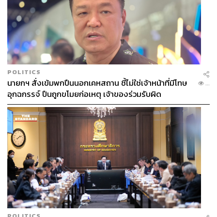
POLITICS
นายกฯ สั่งเข้มพกปืนนอกเคหสถาน ชี้ไม่ใช่เจ้าหน้าที่มีโทษ
...
อุกฉกรรจ์ ปืนถูกขโมยก่อเหตุ เจ้าของร่วมรับผิด
POLITICS