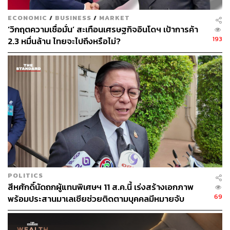
ECONOMIC
/
BUSINESS
/
MARKET
‘วิกฤตความเชื่อมั่น’ สะเทือนเศรษฐกิจอินโดฯ เป้าการค้า
193
2.3 หมื่นล้าน ไทยจะไปถึงหรือไม่?
POLITICS
สีหศักดิ์นัดถกผู้แทนพิเศษฯ 11 ส.ค.นี้ เร่งสร้างเอกภาพ
69
พร้อมประสานมาเลเซียช่วยติดตามบุคคลมีหมายจับ