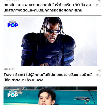
ยศชนัน เคาะแผนความปลอดภัยในรั้วโรงเรียน 90 วัน ส่ง
...
นักสุขภาพจิตดูแล-คุมเข้มคัดกรองสิ่งผิดกฎหมาย
MUSIC
Travis Scott ไม่รู้สึกกดดันที่ไม่เคยชนะรางวัลแกรมมี่ แม้
...
มีชื่อเข้าชิงมาแล้ว 10 ครั้ง