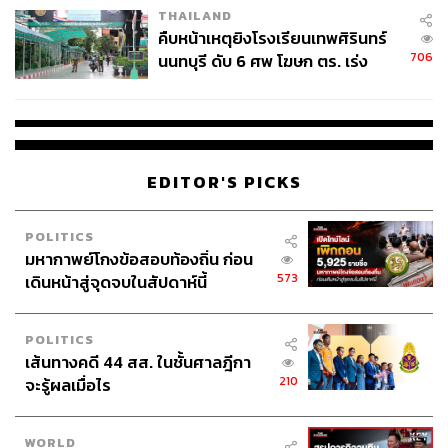
THAILAND
คืบหน้าเหตุยิงโรงเรียนเทพศิรินทร์
706
นนทบุรี ดับ 6 ศพ โฆษก ตร. เร่ง
สอบปมขโมยปืนปู่ก่อเหตุ
EDITOR'S PICKS
POLITICS
มหากาพย์โกงข้อสอบท้องถิ่น ก่อน
573
เดินหน้าสู่จุดจบในสัปดาห์นี้
POLITICS
เส้นทางคดี 44 สส. ในชั้นศาลฎีกา
210
จะรู้ผลเมื่อไร
WORLD