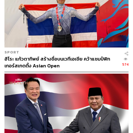
64
SPORT
ฮิโระ แก้วตาทิพย์ สร้างชื่อบนเวทีเอเชีย คว้าแชมป์ฟิก
ABOUT THE AUTHOR
574
เกอร์สเกตติ้ง Asian Open
วาราดา ทองจำนงค์
Content Creator สำนักข่าว THE
STANDARD WEALTH