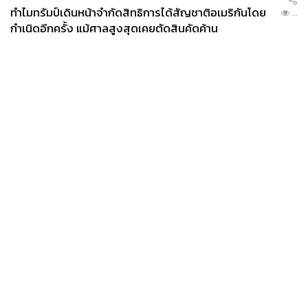
ทำไมทรัมป์เดินหน้าจำกัดสิทธิการได้สัญชาติอเมริกันโดย
...
กำเนิดอีกครั้ง แม้ศาลสูงสุดเคยตัดสินคัดค้าน
News
Wealth
Pop
Podcast
Video
Now
Opinion
Careers
Events
Privacy
About
Contact
Policy
FOR
ADVERTISING
MEMBERSHIP