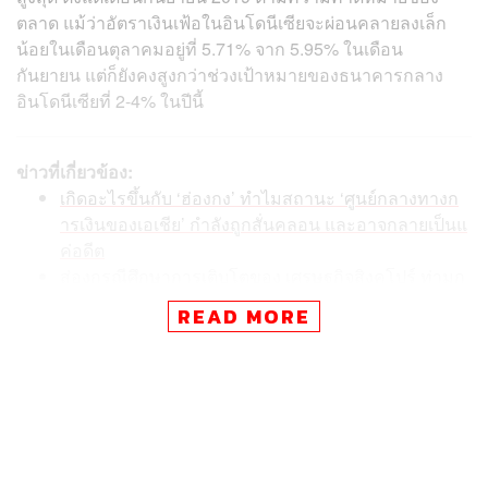
ตลาด แม้ว่าอัตราเงินเฟ้อในอินโดนีเซียจะผ่อนคลายลงเล็ก
น้อยในเดือนตุลาคมอยู่ที่ 5.71% จาก 5.95% ในเดือน
กันยายน แต่ก็ยังคงสูงกว่าช่วงเป้าหมายของธนาคารกลาง
อินโดนีเซียที่ 2-4% ในปีนี้
ข่าวที่เกี่ยวข้อง:
เกิดอะไรขึ้นกับ ‘ฮ่องกง’ ทำไมสถานะ ‘ศูนย์กลางทางก
ารเงินของเอเชีย’ กำลังถูกสั่นคลอน และอาจกลายเป็นแ
ค่อดีต
ส่องกรณีศึกษาการเติบโตของ เศรษฐกิจสิงคโปร์ ท่ามก
ลางความไม่แน่นอนที่รออยู่ข้างหน้า
READ MORE
เปิดจุดเด่น เวียดนาม หลังจ่อขึ้นแท่นประเทศที่คว้าชัยใ
นยุค Deglobalization
ด้านธนาคารกลางฟิลิปปินส์ ซึ่งกำลังต่อสู้กับค่าเงินเปโซที่
อ่อนค่า ก็ได้ปรับขึ้นอัตราดอกเบี้ยอีก 0.75% สู่ระดับ 5.0% ซึ่ง
นับเป็นระดับสูงสุดตั้งแต่เดือนมีนาคม 2009