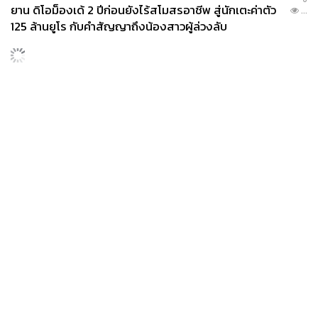
ยาน ดิโอม็องเด้ 2 ปีก่อนยังไร้สโมสรอาชีพ สู่นักเตะค่าตัว
...
125 ล้านยูโร กับคำสัญญาถึงน้องสาวผู้ล่วงลับ
News
Wealth
Pop
Podcast
Video
Now
Opinion
Careers
Events
Privacy
About
Contact
Policy
FOR
ADVERTISING
MEMBERSHIP