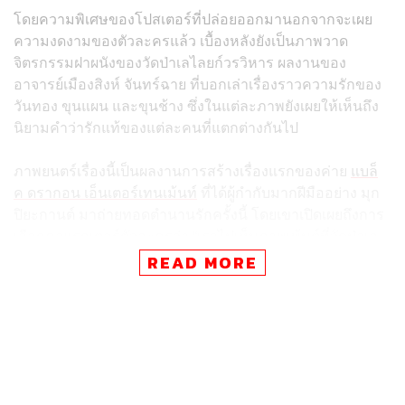
โดยความพิเศษของโปสเตอร์ที่ปล่อยออกมานอกจากจะเผย
ความงดงามของตัวละครแล้ว เบื้องหลังยังเป็นภาพวาด
จิตรกรรมฝาผนังของวัดป่าเลไลยก์วรวิหาร ผลงานของ
อาจารย์เมืองสิงห์ จันทร์ฉาย ที่บอกเล่าเรื่องราวความรักของ
วันทอง ขุนแผน และขุนช้าง ซึ่งในแต่ละภาพยังเผยให้เห็นถึง
นิยามคำว่ารักแท้ของแต่ละคนที่แตกต่างกันไป
ภาพยนตร์เรื่องนี้เป็นผลงานการสร้างเรื่องแรกของค่าย
แบล็
ค ดรากอน เอ็นเตอร์เทนเม้นท์
ที่ได้ผู้กำกับมากฝีมืออย่าง มุก
ปิยะกานต์ มาถ่ายทอดตำนานรักครั้งนี้ โดยเขาเปิดเผยถึงการ
เลือกคาแรกเตอร์ตัวละครว่า “เราไปเห็นภาพเพ้นต์ที่วัดป่าเล
ไลยก์วรวิหาร พอเห็นแล้วก็รู้สึกนึกถึง อิ้งค์ วรันธร ขึ้นมาเลย
READ MORE
ติดต่อให้เขามาแคสติง เรายังไม่ได้ให้บทสมบูรณ์ 100% และ
ให้เขาลองเล่นบทอย่างที่เขารู้สึก ซึ่งเราเชื่อว่าบทก็เลือกคน
เหมือนกัน”
ในขณะเดียวกันบทของขุนช้างและขุนแผนทางผู้กำกับก็ตั้งใจ
วางคาแรกเตอร์ให้แตกต่างกันมากซึ่งเขาเผยว่า “ตอนที่ติดต่อ