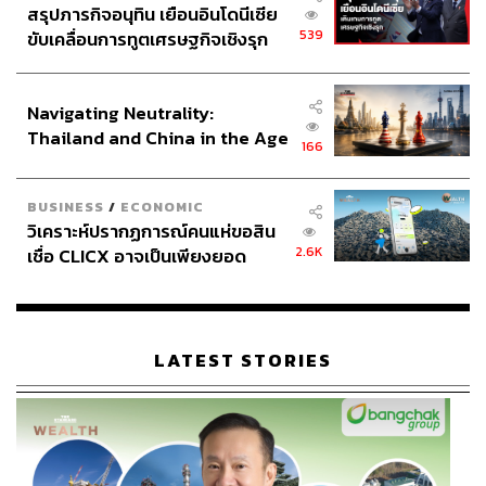
สรุปภารกิจอนุทิน เยือนอินโดนีเซีย
539
ขับเคลื่อนการทูตเศรษฐกิจเชิงรุก
ประกาศหุ้นส่วนยุทธศาสตร์ไทย –
อินโดนีเซีย
Navigating Neutrality:
Thailand and China in the Age
166
of a New Global Order
BUSINESS
/
ECONOMIC
วิเคราะห์ปรากฏการณ์คนแห่ขอสิน
2.6K
เชื่อ CLICX อาจเป็นเพียงยอด
ภูเขาน้ำแข็ง ของปัญหาหนี้ครัว
เรือนไทยที่ถูกซุกไว้
LATEST STORIES