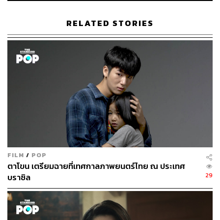
557
RELATED STORIES
ABOUT THE AUTHOR
ขัติยา ฤทธิรุตม์
Content Creator (Thai Culture) - THE
STANDARD POP
FILM
/
POP
ตาโขน เตรียมฉายที่เทศกาลภาพยนตร์ไทย ณ ประเทศ
29
บราซิล