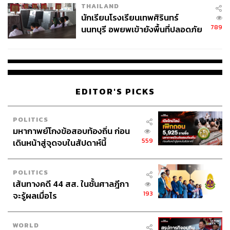
THAILAND
จ่ายหนี้-แอบระบุแบรนด์
นักเรียนโรงเรียนเทพศิรินทร์
789
นนทบุรี อพยพเข้ายังพื้นที่ปลอดภัย
ชั่วคราว หลังเหตุใช้อาวุธปืนภายใน
โรงเรียนคลี่คลาย
EDITOR'S PICKS
POLITICS
มหากาพย์โกงข้อสอบท้องถิ่น ก่อน
559
เดินหน้าสู่จุดจบในสัปดาห์นี้
POLITICS
เส้นทางคดี 44 สส. ในชั้นศาลฎีกา
193
จะรู้ผลเมื่อไร
WORLD