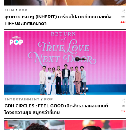
FILM
/
POP
คุณยายวรนาฏ (INHERIT) เตรียมไปฉายที่เทศกาลหนัง
441
TIFF ประเทศแคนาดา
ENTERTAINMENT
/
POP
GDH CIRCLES : FEEL GOOD เปิดจักรวาลคอนเทนต์
112
โคจรความสุข สนุกกว่าที่เคย