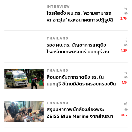
INTERVIEW
ไขรหัสตั้ง ผบ.ตร. ‘ความสามารถ
2.7K
vs อาวุโส’ และอนาคตการปฏิรูปสี
กากี กับ พล.ต.อ. เอก อังสนานนท์
THAILAND
รอง ผบ.ตร. บัญชาการเหตุยิง
1.2K
โรงเรียนเทพศิรินทร์ นนทบุรี สั่ง
ค้นหา 2 รอบยืนยันไร้คนติดค้าง พบ
ศพปู่-ย่าที่บ้านพักผู้ก่อเหตุ
THAILAND
สื่อนอกจับตากราดยิง รร. ใน
1.1K
นนทบุรี ชี้ไทยมีอัตราครอบครองปืน
สูงในระดับต้นของภูมิภาค
THAILAND
สรุปมหากาพย์กล้องส่องพระ
807
ZEISS Blue Marine จากสัญญา
ผลิต 8.3 ล้าน สู่ข้อพิพาท ‘มา
เวลล์ฯ’ ฟ้อง ‘โทน บางแค’ ผิดนัด