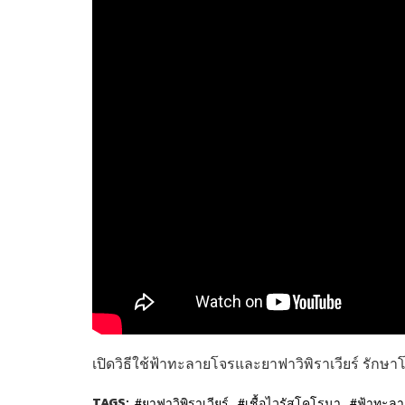
เปิดวิธีใช้ฟ้าทะลายโจรและยาฟาวิพิราเวียร์ รักษา
TAGS:
ยาฟาวิพิราเวียร์
เชื้อไวรัสโคโรนา
ฟ้าทะล