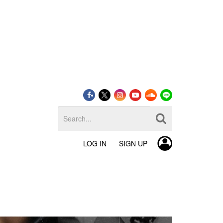
LOG IN
SIGN UP