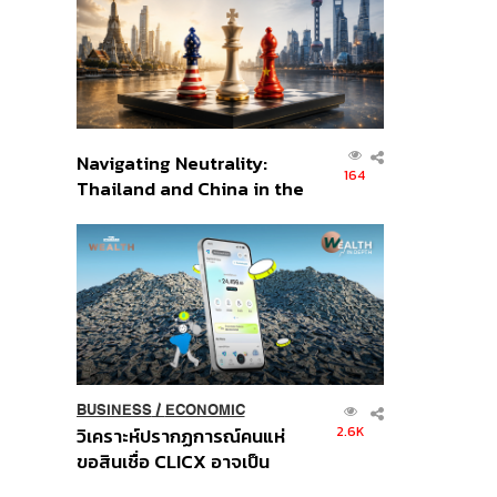
อินโดนีเซีย
Navigating Neutrality:
164
Thailand and China in the
Age of a New Global
Order
BUSINESS
/
ECONOMIC
2.6K
วิเคราะห์ปรากฏการณ์คนแห่
ขอสินเชื่อ CLICX อาจเป็น
เพียงยอดภูเขาน้ำแข็ง ของ