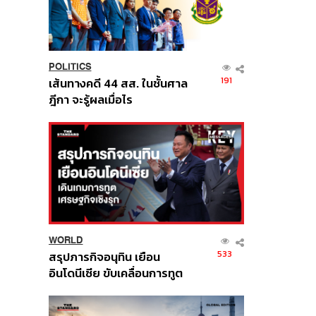
POLITICS
191
เส้นทางคดี 44 สส. ในชั้นศาล
ฎีกา จะรู้ผลเมื่อไร
WORLD
533
สรุปภารกิจอนุทิน เยือน
อินโดนีเซีย ขับเคลื่อนการทูต
เศรษฐกิจเชิงรุก ประกาศหุ้น
ส่วนยุทธศาสตร์ไทย –