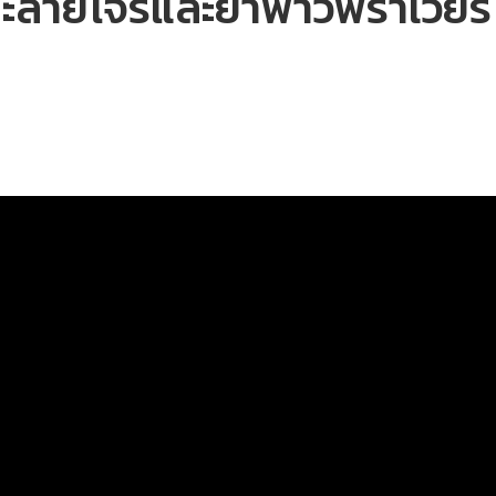
าทะลายโจรและยาฟาวิพิราเวียร์