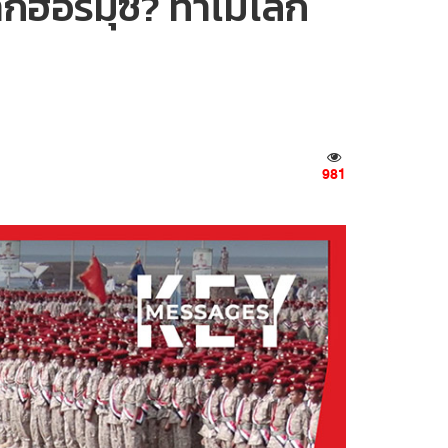
กฮอร์มุซ? ทำไมโลก
981