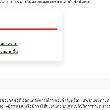
นโลก โดยเฉพาะในทะเลแดงและช่องแคบบับอัลมันเดบ
ร่วมสงคราม
ผวนมากขึ้น
ทหารของกลุ่มฮูตี ออกแถลงการณ์ว่า กองกำลังพร้อม ‘แทรกแซงทาง
หรัฐฯ–อิสราเอล หรือมีการใช้ทะเลแดงเป็นฐานปฏิบัติการทางทหารต