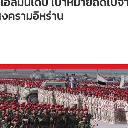
เอลมันเดบ เป้าหมายถัดไปจา
มสงครามอิหร่าน