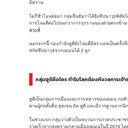
อิหร่าน
ไม่กี่ชั่วโมงต่อมา กลุ่มยืนยันว่าได้ยิงขีปนาวุ
การโจมตีต่อไปจนกว่าการรุกรานของฝ่ายตรงข้ามจะ
ลาะห์
นอกจากนี้ กองกำลังฮูตียังโจมตีอิสราเอลเป็นครั้ง
สกัดขีปนาวุธจากเยเมนได้ 2 ลูก
กลุ่มฮูตีคือใคร ทำไมโลกต้องกังวลการเข้
ฮูตีเป็นกลุ่มการเมืองและการทหารของเยเมน ก่อตั
ตามผู้ก่อตั้งคือ ฮุสเซน อัล-ฮูตี และมีรากฐานจา
ในช่วงแรก กลุ่มวางตัวเป็นขบวนการภาคประชาชนที
รวดเร็วจากสงครามกลางเมืองเยเมนในปี 2014 โดยเผ