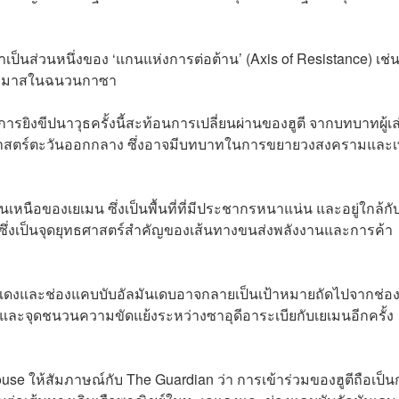
าเป็นส่วนหนึ่งของ ‘แกนแห่งการต่อต้าน’ (Axis of Resistance) เช่
มฮามาสในฉนวนกาซา
ารยิงขีปนาวุธครั้งนี้สะท้อนการเปลี่ยนผ่านของฮูตี จากบทบาทผู้เล
ัฐศาสตร์ตะวันออกกลาง ซึ่งอาจมีบทบาทในการขยายวงสงครามและเพ
นเหนือของเยเมน ซึ่งเป็นพื้นที่ที่มีประชากรหนาแน่น และอยู่ใกล้กั
ซึ่งเป็นจุดยุทธศาสตร์สำคัญของเส้นทางขนส่งพลังงานและการค้า
ลแดงและช่องแคบบับอัลมันเดบอาจกลายเป็นเป้าหมายถัดไปจากช่อ
จและจุดชนวนความขัดแย้งระหว่างซาอุดีอาระเบียกับเยเมนอีกครั้ง
use ให้สัมภาษณ์กับ The Guardian ว่า การเข้าร่วมของฮูตีถือเป็