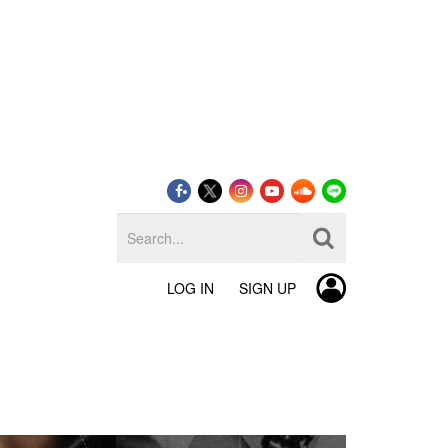
LOG IN
SIGN UP