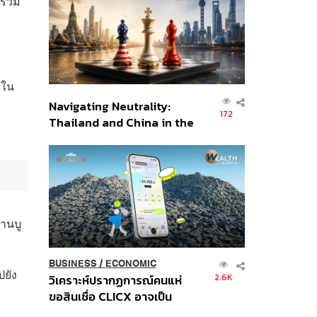
 รวม
อินโดนีเซีย
์ใน
Navigating Neutrality:
172
Thailand and China in the
Age of a New Global
Order
ยานบู
BUSINESS
/
ECONOMIC
ปยัง
2.6K
วิเคราะห์ปรากฏการณ์คนแห่
ขอสินเชื่อ CLICX อาจเป็น
เพียงยอดภูเขาน้ำแข็ง ของ