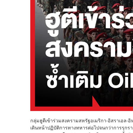
กลุ่มฮูตีเข้าร่วมสงครามสหรัฐอเมริกา-อิสราเอล-อิห
เดินหน้าปฏิบัติการทางทหารต่อไปจนกว่าการรุกราน