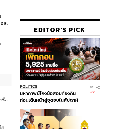
น
บอลเ
EDITOR'S PICK
ง
POLITICS
572
มหากาพย์โกงข้อสอบท้องถิ่น
ชื่อ
ก่อนเดินหน้าสู่จุดจบในสัปดาห์
นี้
ีย