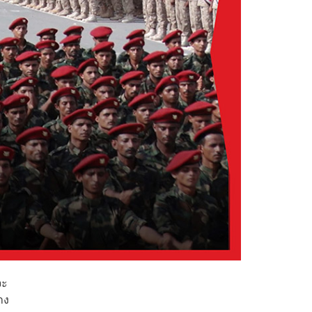
จะ
าง