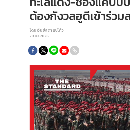
ทะเลแดง-ช่องแคบบับ
ต้องกังวลฮูตีเข้าร่ว
โดย
อัยย์ลดา แซ่โค้ว
29.03.2026