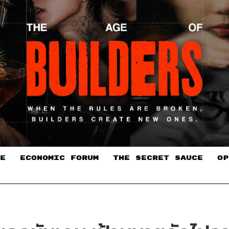
E
ECONOMIC FORUM
THE SECRET SAUCE​
OP