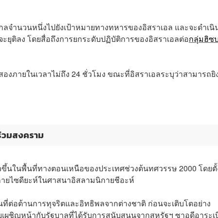
ธพิสัยไกลจำนวนหนึ่งไปยังเป้าหมายทางทหารของอิสราเอล และจะดำเนิ
ยุติลง โดยสื่อถึงการยกระดับปฏิบัติการของอิสราเอลต่อ
กลุ่มฮิซ
ที่สองภายในเวลาไม่ถึง 24 ชั่วโมง ขณะที่อิสราเอลระบุว่าสามารถยิ
าร่วมสงคราม
วขึ้นในพื้นที่ทางตอนเหนือของประเทศช่วงต้นทศวรรษ 2000 โดยตั้ง
กนิกายไซดียะห์ในศาสนาอิสลามนิกายชีอะห์
่ต่อต้านการทุจริตและอิทธิพลจากต่างชาติ ก่อนจะเติบโตอย่าง
ชิญหน้ากับรัฐบาลที่ได้รับการสนับสนุนจากสหรัฐฯ ซาอุดีอาระเบ