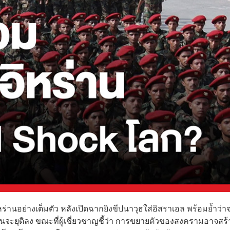
ร่านอย่างเต็มตัว หลังเปิดฉากยิงขีปนาวุธใส่อิสราเอล พร้อมย้ำว่า
จะยุติลง ขณะที่ผู้เชี่ยวชาญชี้ว่า การขยายตัวของสงครามอาจสร้