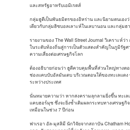
และสหรัฐอาหรับเอมิเรตส์
กลุ่มฮูตีเป็นพันธมิตรของอิหร่าน และนิยามตนเองว่
เดียวกับกลุ่มฮิซบอลเลาะห์ในเลบานอน และกลุ่
รายงานของ The Wall Street Journal วิเคราะห์ว่า ก
ในระดับท้องถิ่นสู่การเป็นตัวแสดงสำคัญในภูมิร
ความเสี่ยงต่อเศรษฐกิจโลก
ต้องอธิบายก่อนว่า ฮูตีควบคุมพื้นที่ส่วนใหญ่ทางตอ
ช่องแคบบับอัลมันเดบ บริเวณตอนใต้ของทะเลแดง 
ระหว่างประเทศ
นั่นหมายความว่า หากสงครามลุกลามยิ่งขึ้น ทะเ
แคบฮอร์มุซ ซึ่งจะยิ่งซ้ำเติมผลกระทบทางเศรษฐกิ
เหมือนในช่วง 7 ปีก่อน
ฟาเรอา อัล-มุสลิมี นักวิจัยจากสถาบัน Chatham Ho