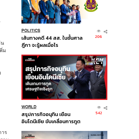
น
POLITICS
206
เส้นทางคดี 44 สส. ในชั้นศาล
่น
ฎีกา จะรู้ผลเมื่อไร
ิ่ม
บ
ง
WORLD
542
สรุปภารกิจอนุทิน เยือน
อินโดนีเซีย ขับเคลื่อนการทูต
เศรษฐกิจเชิงรุก ประกาศหุ้น
นการ
ส่วนยุทธศาสตร์ไทย –