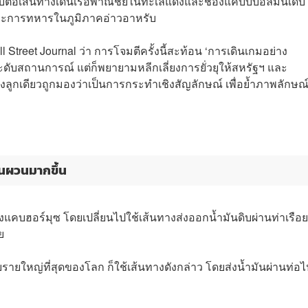
ต่อเส้นทางเดินเรือพาณิชย์ในทะเลแดงและช่องแคบบับอัลมันเดบ
และการทหารในภูมิภาคอ่าวอาหรับ
 Street Journal ว่า การโจมตีครั้งนี้สะท้อน ‘การเดินเกมอย่าง
ะดับสถานการณ์ แต่ก็พยายามหลีกเลี่ยงการยั่วยุให้สหรัฐฯ และ
งลูกเดียวถูกมองว่าเป็นการกระทำเชิงสัญลักษณ์ เพื่อย้ำภาพลักษณ
ันผวนมากขึ้น
งแคบฮอร์มุซ โดยเปลี่ยนไปใช้เส้นทางส่งออกน้ำมันดิบผ่านท่าเรือ
ย
รายใหญ่ที่สุดของโลก ก็ใช้เส้นทางดังกล่าว โดยส่งน้ำมันผ่านท่อไ