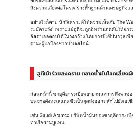
ยกระดับสถานการณ์ที่น่ากังวล โดยเฉพาะผลกระทบ
ถึงความเสี่ยงต่อโครงสร้างพื้นฐานด้านเศรษฐกิจ
อย่างไรก็ตาม นักวิเคราะห์ให้ความเห็นกับ The Wall
ระมัดระวัง’ เพราะแม้ฮูตีจะถูกอิหร่านกดดันให้ยกร
อิสราเอลตอบโต้ในวงกว้าง โดยการยิงขีปนาวุธเพีย
ฐานะผู้ปกป้องชาวปาเลสไตน์
ฮูตีเข้าร่วมสงคราม ตลาดน้ำมันโลกเสี่ยงผ
ก่อนหน้านี้ ซาอุดีอาระเบียพยายามลดการพึ่งพาช่อ
บนชายฝั่งทะเลแดง ซึ่งเป็นจุดส่งออกหลักไปยังเอเชี
เช่น Saudi Aramco บริษัทน้ำมันของซาอุดีอาระเบีย
ท่าเรือยานบูแทน