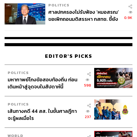
POLITICS
ศาลปกครองไม่รับฟ้อง ‘หมอสรณ’
0.9K
ขอเพิกถอนมติสรรหา กสทช. ชี้ยัง
ไม่ใช่ผู้เดือดร้อนเสียหาย
EDITOR'S PICKS
POLITICS
มหากาพย์โกงข้อสอบท้องถิ่น ก่อน
598
เดินหน้าสู่จุดจบในสัปดาห์นี้
POLITICS
เส้นทางคดี 44 สส. ในชั้นศาลฎีกา
237
จะรู้ผลเมื่อไร
WORLD