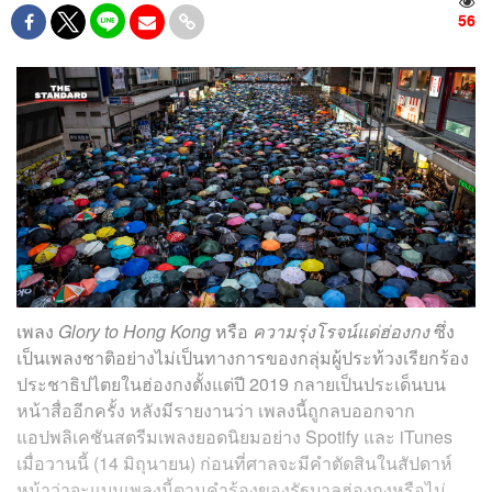
56
เพลง
Glory to Hong Kong
หรือ
ความรุ่งโรจน์แด่ฮ่องกง
ซึ่ง
เป็นเพลงชาติอย่างไม่เป็นทางการของกลุ่มผู้ประท้วงเรียกร้อง
ประชาธิปไตยในฮ่องกงตั้งแต่ปี 2019 กลายเป็นประเด็นบน
หน้าสื่ออีกครั้ง หลังมีรายงานว่า เพลงนี้ถูกลบออกจาก
แอปพลิเคชันสตรีมเพลงยอดนิยมอย่าง Spotify และ iTunes
เมื่อวานนี้ (14 มิถุนายน) ก่อนที่ศาลจะมีคำตัดสินในสัปดาห์
หน้าว่าจะแบนเพลงนี้ตามคำร้องของรัฐบาลฮ่องกงหรือไม่