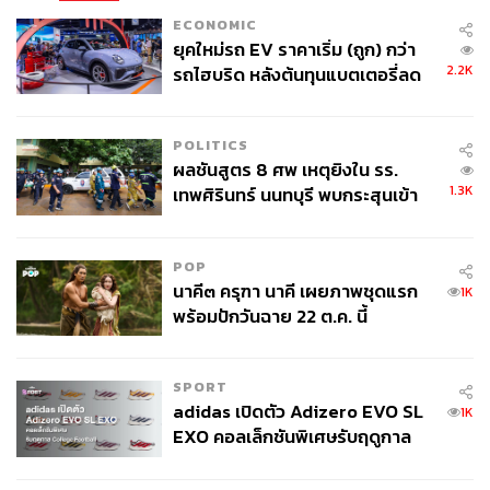
ECONOMIC
ยุคใหม่รถ EV ราคาเริ่ม (ถูก) กว่า
2.2K
รถไฮบริด หลังต้นทุนแบตเตอรี่ลด
ลง - จีนแห่บุกตลาดเกิดใหม่
POLITICS
ผลชันสูตร 8 ศพ เหตุยิงใน รร.
1.3K
เทพศิรินทร์ นนทบุรี พบกระสุนเข้า
จุดสำคัญ ‘ศีรษะ-หน้าอก’ ครูถูกยิง
4 นัด จากระยะไกล
POP
นาคี๓ ครุฑา นาคี เผยภาพชุดแรก
1K
พร้อมปักวันฉาย 22 ต.ค. นี้
SPORT
adidas เปิดตัว Adizero EVO SL
1K
EXO คอลเล็กชันพิเศษรับฤดูกาล
College Football