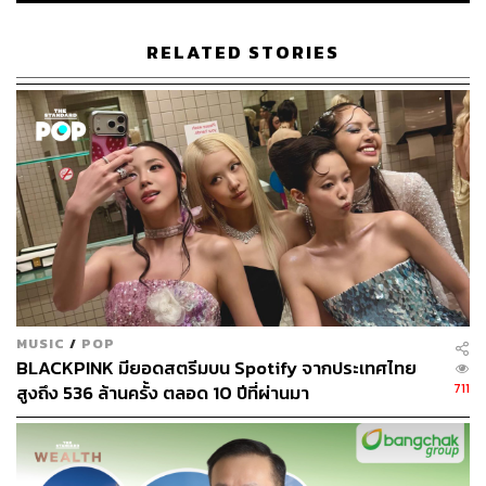
ประชาชนในการแสดงความคิดเห็นทางการเมืองที่แตกต่าง
กันได้
RELATED STORIES
อย่างไรก็ตาม หากศาลฮ่องกงมีคำตัดสินให้เพลงนี้ถูกแบน
ใครก็ตามที่เกี่ยวข้องกับการออกอากาศ การแสดง จำหน่าย
หรือเผยแพร่เพลงลงในช่องทางต่างๆ รวมถึงอินเทอร์เน็ตด้วย
อาจถูกดำเนินคดีภายใต้กฎหมายความมั่นคงแห่งชาติ
ภาพ: Vernon Yuen / NurPhoto via Getty Images
อ้างอิง:
https://www.bbc.com/news/world-asia-china-658749
54
MUSIC
/
POP
TAGS:
ประชาธิปไตย
Hong Kong
Spotify
ดนตรี
BLACKPINK มียอดสตรีมบน Spotify จากประเทศไทย
เพลงชาติฮ่องกง
711
สูงถึง 536 ล้านครั้ง ตลอด 10 ปีที่ผ่านมา