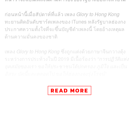
ก่อนหน้านี้เมื่อสัปดาห์ที่แล้ว เพลง
Glory to Hong Kong
ทะยานติดอันดับชาร์ตเพลงของ iTunes หลังรัฐบาลฮ่องกง
ประกาศความตั้งใจที่จะขึ้นบัญชีดำเพลงนี้ โดยอ้างเหตุผล
ด้านความมั่นคงของชาติ
เพลง
Glory to Hong Kong
ซึ่งถูกแต่งด้วยภาษาจีนกวางตุ้ง
ระหว่างการประท้วงในปี 2019 มีเนื้อร้องว่า
“การปฏิวัติแห่ง
ยุคสมัยของเรา ขอให้ประชาชนได้ปกครอง ภูมิใจ และเป็น
อิสระ บัดนี้และตลอดไป ขอให้ฮ่องกงจงรุ่งโรจน์”
ด้านผู้แต่งเพลงนี้ยืนยันต่อสำนักข่าว BBC ว่า ไม่ได้ขอให้มี
READ MORE
การลบเพลงออกจากแพลตฟอร์มสตรีมเพลงต่างๆ แต่อย่าง
ใด
ขณะที่ Spotify ผู้ให้บริการสตรีมเพลงจากสวีเดน ชี้แจงในวัน
นี้ (15 มิถุนายน) ถึงกรณีการลบเพลง
Glory to Hong Kong
ออกจากแพลตฟอร์ม โดยระบุว่า เพลงนี้ถูกลบโดยผู้จัด