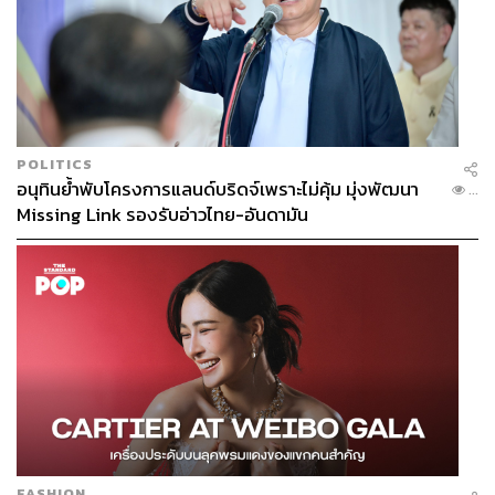
POLITICS
อนุทินย้ำพับโครงการแลนด์บริดจ์เพราะไม่คุ้ม มุ่งพัฒนา
...
Missing Link รองรับอ่าวไทย-อันดามัน
FASHION