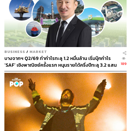
56
ABOUT THE AUTHOR
BUSINESS
/
MARKET
วิโรจน์ เลิศจิตต์ธรรม
บางจากฯ Q2/69 ทำกำไรทะลุ 1.2 หมื่นล้าน เริ่มบุ๊กกำไร
Senior Content Creator กองข่าวต่างประเทศ
189
‘SAF’ เชิงพาณิชย์ครั้งแรก หนุนรายได้ครึ่งปีทะลุ 3.2 แสน
THE STANDARD
ล้าน