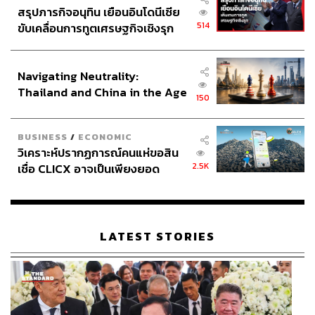
สรุปภารกิจอนุทิน เยือนอินโดนีเซีย
514
ขับเคลื่อนการทูตเศรษฐกิจเชิงรุก
ประกาศหุ้นส่วนยุทธศาสตร์ไทย –
อินโดนีเซีย
Navigating Neutrality:
Thailand and China in the Age
150
of a New Global Order
BUSINESS
/
ECONOMIC
วิเคราะห์ปรากฏการณ์คนแห่ขอสิน
2.5K
เชื่อ CLICX อาจเป็นเพียงยอด
ภูเขาน้ำแข็ง ของปัญหาหนี้ครัว
เรือนไทยที่ถูกซุกไว้
LATEST STORIES