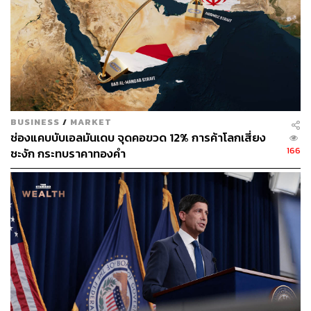
BUSINESS
/
MARKET
484
ช่องแคบบับเอลมันเดบ จุดคอขวด 12% การค้าโลกเสี่ยง
166
ชะงัก กระทบราคาทองคำ
ABOUT THE AUTHOR
ปวินท์ ประวีณวิทย์
Junior Content Creator ประจำกอง
บรรณาธิการข่าว THE STANDARD
WEALTH