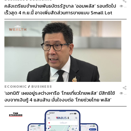
คลังเตรียมจำหน่ายพันธบัตรรัฐบาล ‘ออมพลัส’ รอบถัดไป
...
เร็วสุด 4 ก.ย.นี้ อาจเพิ่มสัดส่วนการขายแบบ Small Lot
First มากขึ้น
ECONOMIC
/
BUSINESS
‘เอกนิติ’ เผยอยู่ระหว่างหารือ ‘ไทยเที่ยวไทยพลัส’ มีสิทธิใช้
...
งบจากเงินกู้ 4 แสนล้าน มั่นใจงบต่อ ‘ไทยช่วยไทย พลัส’
เฟส 2 มีเพียงพอ