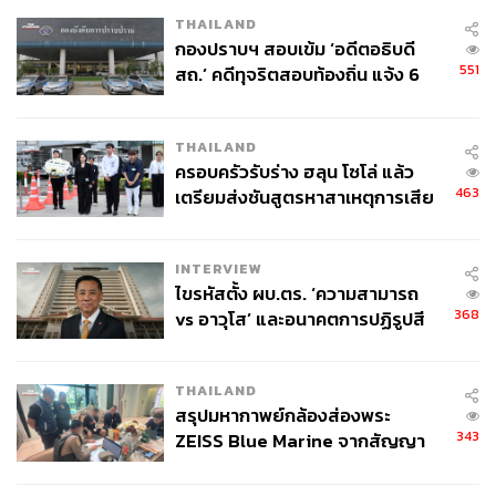
THAILAND
กองปราบฯ สอบเข้ม ‘อดีตอธิบดี
551
สถ.’ คดีทุจริตสอบท้องถิ่น แจ้ง 6
ข้อหาหนัก จ่อชง ป.ป.ช. 12 ส.ค. นี้
THAILAND
ครอบครัวรับร่าง ฮลุน โซโล่ แล้ว
463
เตรียมส่งชันสูตรหาสาเหตุการเสีย
ชีวิต
INTERVIEW
ไขรหัสตั้ง ผบ.ตร. ‘ความสามารถ
368
vs อาวุโส’ และอนาคตการปฏิรูปสี
กากี กับ พล.ต.อ. เอก อังสนานนท์
THAILAND
สรุปมหากาพย์กล้องส่องพระ
343
ZEISS Blue Marine จากสัญญา
ผลิต 8.3 ล้าน สู่ข้อพิพาท ‘มา
เวลล์ฯ’ ฟ้อง ‘โทน บางแค’ ผิดนัด