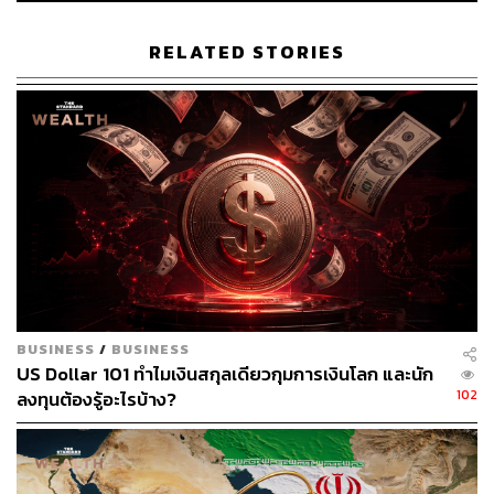
“อุปสรรคต่อการเติบโตของกำไรของบริษัทค่อนข้างจะถูก
RELATED STORIES
มองข้าม เรายังคงคิดว่าเงินเฟ้อและ GDP ที่อ่อนตัวลงทำให้
อัตรากำไรมีความเสี่ยงว่าจะลดลง” Fowler กล่าว
อ้างอิง:
www.bloomberg.com/news/articles/2024-01-15/inter
est-rate-cuts-aren-t-good-news-for-profit-forecasts-his
tory-shows?sref=CVqPBMVg
สามารถติดตาม THE STANDARD WEALTH
ผ่านแอปพลิเคชันต่างๆ ที่คุณสะดวกหรือใช้งานอยู่แล้วได้เลย
BUSINESS
/
BUSINESS
US Dollar 101 ทำไมเงินสกุลเดียวกุมการเงินโลก และนัก
102
ลงทุนต้องรู้อะไรบ้าง?
TAGS:
ผลกำไร
ตลาดหุ้น
ธนาคารกลางสหรัฐฯ (Fed)
อัตราดอกเบี้ย