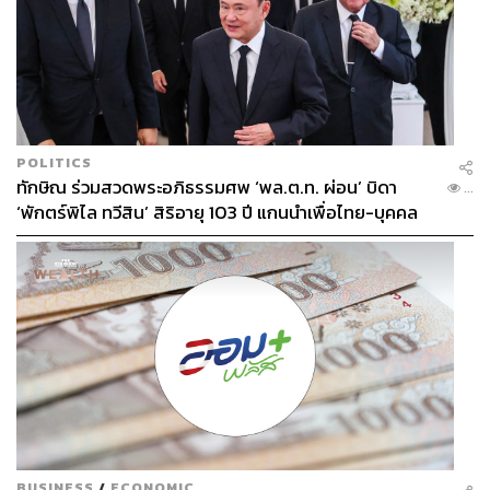
POLITICS
ทักษิณ ร่วมสวดพระอภิธรรมศพ ‘พล.ต.ท. ผ่อน’ บิดา
...
‘พักตร์พิไล ทวีสิน’ สิริอายุ 103 ปี แกนนำเพื่อไทย-บุคคล
หลากวงการร่วมอาลัย
BUSINESS
/
ECONOMIC