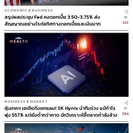
ECONOMIC
/
BUSINESS
สรุปผลประชุม Fed คงดอกเบี้ย 3.50-3.75% ส่ง
422
สัญญาณอย่างไรต่อทิศทางดอกเบี้ยและเงินบาท
BUSINESS
/
MARKET
หุ้นเทคฯ เอเชียดิ่งยกแผง! SK Hynix นำทีมร่วง แม้กำไร
394
พุ่ง 557% แต่ยังต่ำกว่าคาด นักวิเคราะห์ชี้ตลาดกำลังล้าง
‘ฟองสบู่’ AI