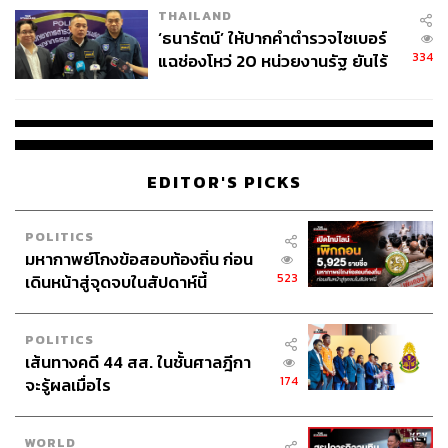
THAILAND
จ่ายหนี้-แอบระบุแบรนด์
‘ธนารัตน์’ ให้ปากคำตำรวจไซเบอร์
334
แฉช่องโหว่ 20 หน่วยงานรัฐ ยันไร้
นัยทางการเมือง
EDITOR'S PICKS
POLITICS
มหากาพย์โกงข้อสอบท้องถิ่น ก่อน
523
เดินหน้าสู่จุดจบในสัปดาห์นี้
POLITICS
เส้นทางคดี 44 สส. ในชั้นศาลฎีกา
174
จะรู้ผลเมื่อไร
WORLD