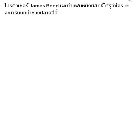
โปรดิวเซอร์ James Bond เผยว่าแฟนหนังมีสิทธิ์ได้รู้ว่าใคร
...
จะมารับบทนำช่วงปลายปีนี้
News
Wealth
Pop
Podcast
Video
Now
Opinion
Careers
Events
Privacy
About
Contact
Policy
FOR
ADVERTISING
MEMBERSHIP