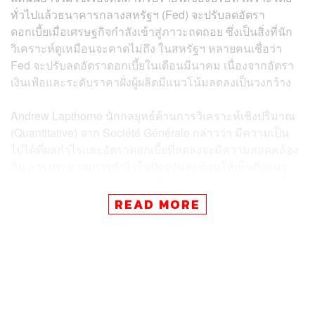
ทั่วไปแล้วธนาคารกลางสหรัฐฯ (Fed) จะปรับลดอัตรา
ดอกเบี้ยเมื่อเศรษฐกิจกำลังเข้าสู่ภาวะถดถอย ซึ่งเป็นสิ่งที่นัก
วิเคราะห์ดูเหมือนจะคาดไม่ถึง ในสหรัฐฯ หลายคนเชื่อว่า
Fed จะปรับลดอัตราดอกเบี้ยในเดือนมีนาคม เนื่องจากอัตรา
เงินเฟ้อและระดับราคาฝั่งผู้ผลิตมีแนวโน้มลดลงเป็นวงกว้าง
Andrew Lapthorne นักกลยุทธ์ด้านการวิเคราะห์เชิงปริมาณ
(Quantitative) จาก Société Générale กล่าวว่า มีความเป็น
ไปได้ที่ผลกำไรและอัตราดอกเบี้ยที่ลดลงจะมีความสอดคล้อง
กัน การประมาณการกำไรในปัจจุบันสะท้อนให้เห็นถึงแนว
โน้มที่สดใสมากเกินไป ซึ่งอาจเป็นความสงบก่อนเกิดพายุก็
เป็นได้
READ MORE
ขณะที่ข้อมูลจาก Bloomberg สะท้อนว่า การลดดอกเบี้ยของ
Fed ในอดีต 2 ครั้งที่ผ่านมาเกิดขึ้นในช่วงปี 2007-2008 และ
ปี 2019-2020 ซึ่งตามมาด้วยการหดตัวลงของการคาดการณ์
กำไรบริษัทจดทะเบียน