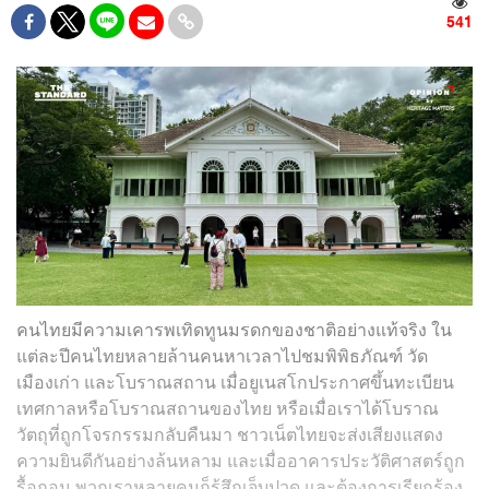
541
คนไทยมีความเคารพเทิดทูนมรดกของชาติอย่างแท้จริง ใน
แต่ละปีคนไทยหลายล้านคนหาเวลาไปชมพิพิธภัณฑ์ วัด
เมืองเก่า และโบราณสถาน เมื่อยูเนสโกประกาศขึ้นทะเบียน
เทศกาลหรือโบราณสถานของไทย หรือเมื่อเราได้โบราณ
วัตถุที่ถูกโจรกรรมกลับคืนมา ชาวเน็ตไทยจะส่งเสียงแสดง
ความยินดีกันอย่างล้นหลาม และเมื่ออาคารประวัติศาสตร์ถูก
รื้อถอน พวกเราหลายคนก็รู้สึกเจ็บปวด และต้องการเรียกร้อง