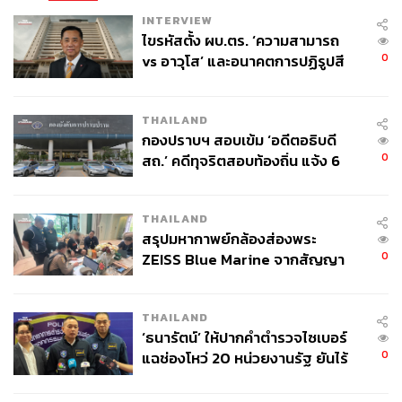
INTERVIEW
ความรู้สึกรักถนอมมรดกทางวัฒนธรรมไม่ใช่สิ่งที่จะเกิดขึ้น
ไขรหัสตั้ง ผบ.ตร. ‘ความสามารถ
ได้ด้วยการรณรงค์เพียงชั่วครั้งชั่วคราวหรือการส่งเสริมการ
0
vs อาวุโส’ และอนาคตการปฏิรูปสี
ท่องเที่ยวที่สะดุดตา แต่ต้องอาศัยการศึกษาที่ทุ่มความคิดและ
กากี กับ พล.ต.อ. เอก อังสนานนท์
ความใส่ใจมุ่งช่วยให้ผู้คนรู้สึกเป็นส่วนหนึ่งในความหมาย
และคุณค่าของมรดก
THAILAND
กองปราบฯ สอบเข้ม ‘อดีตอธิบดี
สยามสมาคมในพระบรมราชูปถัมภ์ส่งเสริมในเรื่องนี้ด้วยการ
0
สถ.’ คดีทุจริตสอบท้องถิ่น แจ้ง 6
บรรยาย สิ่งพิมพ์ และฐานข้อมูลที่เก็บทะเบียนผู้เชี่ยวชาญด้าน
ข้อหาหนัก จ่อชง ป.ป.ช. 12 ส.ค. นี้
การอนุรักษ์ซึ่งทุกคนเข้าถึงได้ฟรี เรามีหนังสือแจกฟรี ได้แก่
THAILAND
ทนายวัฒนธรรม และภาคภาษาอังกฤษในชื่อ “Heritage
สรุปมหากาพย์กล้องส่องพระ
Lawyer” ที่ให้ข้อมูลเกี่ยวกับช่องทางการใช้กฎหมายในการ
0
ZEISS Blue Marine จากสัญญา
อนุรักษ์ แต่ความท้าทายที่แท้จริงคือการช่วยให้คนไทยทุกคน
ผลิต 8.3 ล้าน สู่ข้อพิพาท ‘มา
เข้าใจว่ามรดกวัฒนธรรมเป็นของพวกเราทั้งมวล และการ
เวลล์ฯ’ ฟ้อง ‘โทน บางแค’ ผิดนัด
ปกป้องมรดกเป็นหน้าที่ร่วมกันของเรา ไม่ใช่แค่ของรัฐบาล
THAILAND
จ่ายหนี้-แอบระบุแบรนด์
เพียงฝ่ายเดียว
‘ธนารัตน์’ ให้ปากคำตำรวจไซเบอร์
0
แฉช่องโหว่ 20 หน่วยงานรัฐ ยันไร้
น่าดีใจที่หลายชุมชนตระหนักถึงความท้าทายนี้และได้ริเริ่ม
นัยทางการเมือง
ไปก่อนแล้ว สงขลามีการจัดตั้งกองทุนมรดกเมืองสงขลา