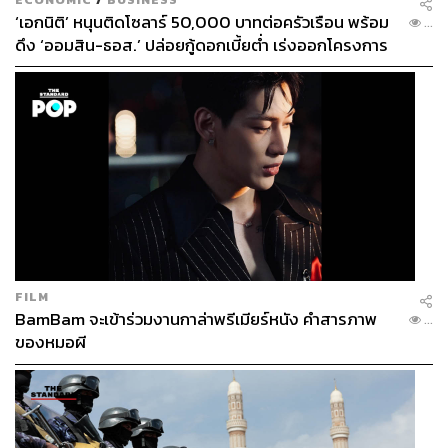
‘เอกนิติ’ หนุนติดโซลาร์ 50,000 บาทต่อครัวเรือน พร้อม
...
เกี่ยวกับผู้เขียน:
ดึง ‘ออมสิน-ธอส.’ ปล่อยกู้ดอกเบี้ยต่ำ เร่งออกโครงการ
กนิษฐา กสิณอุบล
กรรมการผู้จัดการ สยามสมาคมใน
ภายใน 1 เดือน
พระบรมราชูปถัมภ์
Heritage Matters
โดย สยามสมาคมในพระบรมราชูปถัมภ์
เป็นคอลัมน์แสดงความคิดเห็นเพื่อสนับสนุนการอนุรักษ์และ
เรียกร้องการเปลี่ยนแปลงที่ดีขึ้นต่อมรดกวัฒนธรรมและ
ธรรมชาติของประเทศไทยและเอเชียตะวันออกเฉียงใต้
ทัศนะที่ปรากฏในบทความเป็นของผู้เขียนบทความนั้น
TAGS:
มรดกทางวัฒนธรรม
FILM
สยามสมาคมในพระบรมราชูปถัมภ์
ภาคเอกชน
BamBam จะเข้าร่วมงานกาล่าพรีเมียร์หนัง คำสารภาพ
...
การพัฒนาที่ยั่งยืน
โบราณสถาน
โรงแรมดุสิตธานี
ของหมอผี
การอนุรักษ์