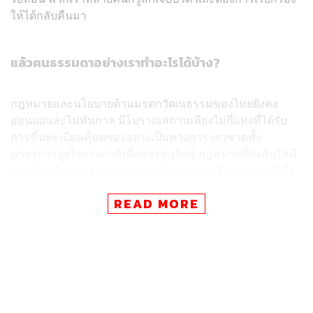
ให้ได้กลับคืนมา
แล้วคนธรรมดาอย่างเราทำอะไรได้บ้าง?
กฎหมายและนโยบายด้านมรดกวัฒนธรรมของไทยยังคง
อ่อนแอและไม่ทันกาล มีโบราณสถานเพียงไม่กี่แห่งที่ได้รับ
การขึ้นทะเบียนคุ้มครองอย่างเป็นทางการ เราขาดทั้ง
มาตรการจูงใจทางภาษีเพื่อการอนุรักษ์ กฎหมายที่บังคับให้มี
การประเมินผลกระทบต่อมรดกวัฒนธรรมหรือช่องทางที่เชื่อ
ถือได้สำหรับการมีส่วนร่วมของสาธารณชน
READ MORE
นักพัฒนาและหน่วยราชการมักปรับเปลี่ยนหรือรื้อถอน
อาคารเก่าตามใจชอบ ไร้ใครสนใจดูแล จนกว่าจะมีกฎหมาย
ที่เข้มแข็งและใช้การได้จริงกว่านี้ การปกป้องมรดก
วัฒนธรรมจึงตกเป็นหน้าที่ของพลเมืองคนธรรมดาอย่างเรา
เพื่อช่วยเรื่องนี้ สยามสมาคมในพระบรมราชูปถัมภ์จึงสร้าง