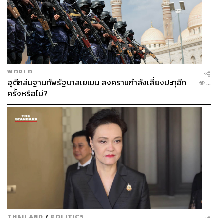
541
WORLD
ABOUT THE AUTHOR
ฮูตีถล่มฐานทัพรัฐบาลเยเมน สงครามกำลังเสี่ยงปะทุอีก
...
ครั้งหรือไม่?
Heritage Matters
Heritage Matters โดย สยามสมาคมใน
พระบรมราชูปถัมภ์ เป็นคอลัมน์บทความแสดง
ความคิดเห็นเพื่อสนับสนุนการอนุรักษ์มรดก
วัฒนธรรมและธรรมชาติ ของไทยและ
ประเทศใกล้เคียง แต่ละฉบับมีผู้เขียนที่แตก
ต่างกัน ทัศนะที่ปรากฏในบทความเป็นของผู้
เขียนบทความนั้น
THAILAND
/
POLITICS