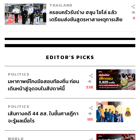
พิมายก็จัดตั้งกองทุนมรดกพิมาย พิมายฬองวีค (Pimai Long
THAILAND
week) เป็นงานที่ผสมผสานศิลปะร่วมสมัยเข้ากับโบราณ
ครอบครัวรับร่าง ฮลุน โซโล่ แล้ว
0
เตรียมส่งชันสูตรหาสาเหตุการเสีย
สถานของตน พิพิธภัณฑ์กุฎีจีน ธนบุรี อวดประวัติศาสตร์อัน
ชีวิต
หลากหลายของชุมชนริมแม่น้ำ ผู้คนทั่วประเทศได้ยื่นเรื่อง
ร้องเรียน ยื่นคำร้อง และแม้กระทั่งออกไปประท้วงเพื่อหยุด
โครงการที่ส่งผลเสียในหลายพื้นที่ เช่น พระนครศรีอยุธยา
สงขลา แพร่ และเมืองศรีเทพ ความอุตสาหะของทุกฝ่ายจะ
ช่วยรักษาทรัพย์สินทางวัฒนธรรมที่ไม่มีอะไรทดแทนได้ไว้
EDITOR'S PICKS
สำหรับคนรุ่นต่อไป
POLITICS
มหากาพย์โกงข้อสอบท้องถิ่น ก่อน
538
เดินหน้าสู่จุดจบในสัปดาห์นี้
POLITICS
เส้นทางคดี 44 สส. ในชั้นศาลฎีกา
185
จะรู้ผลเมื่อไร
WORLD