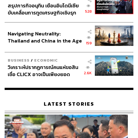
สรุปภารกิจอนุทิน เยือนอินโดนีเซีย
528
ขับเคลื่อนการทูตเศรษฐกิจเชิงรุก
ประกาศหุ้นส่วนยุทธศาสตร์ไทย –
การศึกษาสัญจรของสมาชิกสยามสมาคมฯ ณ ป้อมแผลง
อินโดนีเซีย
ไฟฟ้า อ.พระประแดง จ. สมุทรปราการ โดย สยามสมาคมใน
Navigating Neutrality:
พระบรมราชูปถัมภ์
Thailand and China in the Age
159
of a New Global Order
บริษัทเอกชนต้องเข้ามามีส่วนร่วม
BUSINESS
/
ECONOMIC
วิเคราะห์ปรากฏการณ์คนแห่ขอสิน
2.6K
เชื่อ CLICX อาจเป็นเพียงยอด
การสนับสนุนด้านมรดกวัฒนธรรมไม่ควรถูกมองว่าเป็นเพียง
ภูเขาน้ำแข็ง ของปัญหาหนี้ครัว
การกุศล หากเป็นรูปแบบสำคัญของความรับผิดชอบต่อสังคม
เรือนไทยที่ถูกซุกไว้
ขององค์กร เป็นการลงทุนในอัตลักษณ์ของชาติและความ
เชื่อมแน่นทางสังคม
LATEST STORIES
จนในที่สุด งานมรดกวัฒนธรรมต้องเป็นเรื่องหนึ่งในการ
พัฒนาที่ยั่งยืนของเรา การปกป้องทุนทางวัฒนธรรมคือการ
เพิ่มความเข้มแข็งให้แก่สังคม เศรษฐกิจ และคุณภาพชีวิต