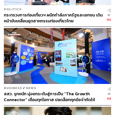
เมื่อเป็นอย่างนี้ สิ่งที่เกิดตามมาอย่างเห็นได้ชัดคือ มรดกที่ไม่
POLITICS
กระทรวงการท่องเที่ยวฯ ผนึกกำลังภาครัฐและเอกชน เดิน
ได้เป็นของรัฐโดยตรงมักถูกมองข้าม เช่นการสูญเสียอาคาร
155
หน้าขับเคลื่อนอุตสาหกรรมท่องเที่ยวไทย
อันเป็นสัญลักษณ์ของสถาปัตยกรรมสมัยใหม่ อย่างโรงแรม
ดุสิตธานี ซึ่งถูกรื้อถอนในปี 2020 และ “อาคารหุ่นยนต์” ซึ่งอัต
ลักษณ์ทางสถาปัตยกรรมที่โดดเด่นถูกลบหายด้วยการ
ปรับปรุงครั้งล่าสุด ท่ามกลางเสียงประท้วงจากสาธารณชน
มรดกอันมีค่าเหล่านี้เมื่อสูญไปแล้วจะไม่มีทางกู้กลับมาได้
เป็นการสูญเสียทุนทางวัฒนธรรมของเราอย่างถาวร
BUSINESS
/
NEWS
สสว. รุกหนัก มุ่งยกระดับสู่การเป็น “The Growth
68
Connector” เชื่อมทุกโอกาส ปลดล็อกทุกข้อจำกัดให้
SME ไทยโตไกลแรงเร็ว