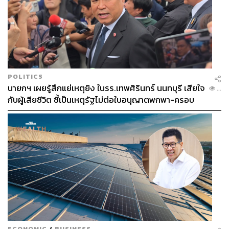
เราไม่ได้มีทรัพยากรมากพอจะชนะการแข่งขันทาง
เทคโนโลยีระดับโลก แต่มรดกคือทรัพยากรที่ไม่มีใครเหมือน
อันอยู่กับเรา เราควรลงทุนในมรดกนี้ แบบเดียวกับที่เราลงทุน
ในโครงสร้างพื้นฐานสาธารณะ มรดกต้องเป็นโครงการ
ระดับชาติ มีกฎหมายที่เข้มแข็ง และเงินทุนที่มากพอ หน่วย
งานราชการควรมีหน้าที่แลกเปลี่ยนความคิดเห็นกับพลเมือง
POLITICS
และดึงชุมชนเข้ามามีส่วนร่วม องค์กรปกครองส่วนท้องถิ่น
นายกฯ เผยรู้สึกแย่เหตุยิง ในรร.เทพศิรินทร์ นนทบุรี เสียใจ
...
ต้องให้ความสำคัญต่อการอนุรักษ์เป็นลำดับต้นๆ
กับผู้เสียชีวิต ชี้เป็นเหตุรัฐไม่ต่อใบอนุญาตพกพา-ครอบ
ครองปืน
และประชาชนอย่างเราก็ต้องแสดงตัวเพื่อปกป้อง
ประวัติศาสตร์ของเรา การทำงานร่วมกันระหว่างพลเมือง
ชุมชน ภาคธุรกิจ และภาครัฐ เท่านั้น ที่จะทำให้เราสามารถ
ปกป้องสมบัติทางวัฒนธรรมของไทยไว้ได้ เมื่อเราปกป้องอดีต
เราย่อมกำลังสร้างรากฐานให้แก่อนาคตที่รุ่มรวยและยืดหยุ่น
ยิ่งขึ้น
คำอธิบายภาพเปิด
สถานเอกอัครราชทูตโปรตุเกสประจำ
ประเทศไทย โดย นวมินทร์ วิทยกุล
ECONOMIC
/
BUSINESS