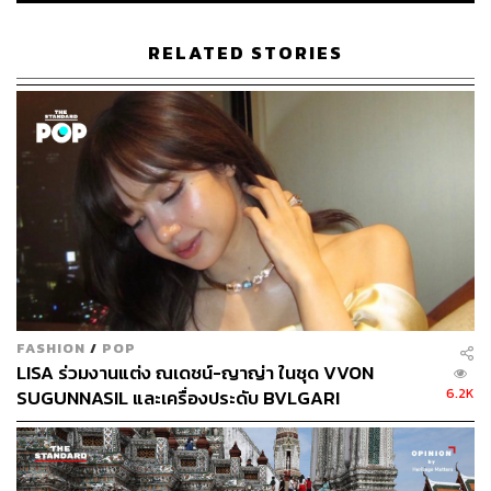
ภาพจิตรกรรมฝาผนังสมัยอยุธยาภายในอุโบสถเก่าของวัด
เขียน อ.วิเศษชัยชาญ จ.อ่างทอง โดย สยามสมาคมใน
RELATED STORIES
พระบรมราชูปถัมภ์
FASHION
/
POP
LISA ร่วมงานแต่ง ณเดชน์-ญาญ่า ในชุด VVON
6.2K
SUGUNNASIL และเครื่องประดับ BVLGARI
พระพุทธรูปโบราณ ทำจากหินทรายแดง ที่กำลังชำรุดทรุด
โทรมภายในพระวิหาร วัดแจงร้อน เขตราษฎร์บูรณะ
กรุงเทพฯ โดย โครงการอนุรักษ์หมู่พระพุทธรูปโบราณวัด