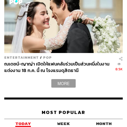
งานอนุรักษ์อาคารสถานีวิทยุโทรเลขศาลาแดง ที่ได้รับการ
อนุรักษ์โดยภาคเอกชน โดย นวมินทร์ วิทยกุล
ENTERTAINMENT
/
POP
ณเดชน์-ญาญ่า เปิดให้แฟนคลับร่วมเป็นส่วนหนึ่งในงาน
8.5K
แต่งงาน 18 ก.ค. นี้ ณ โรงแรมดุสิตธานี
MORE
MOST POPULAR
ภายในพิพิธภัณฑ์ชาวบางกอก โดย นวมินทร์ วิทยกุล
TODAY
WEEK
MONTH