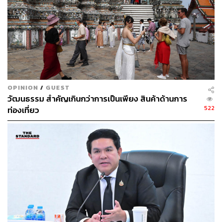
แจงร้อน
ถึงขณะนี้มีสามเรื่องที่เราได้รับแล้ว ได้แก่ จิตรกรรมฝาผนัง
สมัยอยุธยาตอนปลายที่วัดเขียน จังหวัดอ่างทอง ซึ่งถูกละเลย
มานาน หมู่อาคารสถานทูตเนเธอร์แลนด์ในกรุงเทพฯ ที่อาจมี
การขายที่ดินให้นักพัฒนาอสังหาริมทรัพย์ และ วัดแจงร้อน
ซึ่งตั้งอยู่ริมแม่น้ำมาตั้งแต่ก่อนกรุงรัตนโกสินทร์และกำลังถูก
คุกคามจากความชื้นและระดับน้ำทะเลที่เพิ่มสูงขึ้น แต่ละ
OPINION
/
GUEST
เรื่องบอกถึงความเปราะบางของมรดกของเรา และความ
วัฒนธรรม สำคัญเกินกว่าการเป็นเพียง สินค้าด้านการ
522
จำเป็นในการยื่นมือเข้าไปแก้ไขอย่างเร่งด่วน
ท่องเที่ยว
วัดเขียนมีพระสงฆ์อยู่เพียงรูปเดียว อันเป็นปัญหาที่พบได้ทั่วไป
วัดใดมีพระสงฆ์น้อยวัดนั้นพระสงฆ์ย่อมไม่มีเวลาไปดูแล
ศาสนสถานเก่าแก่ แต่ความจริงที่ลึกกว่านั้นคือ คนไทย
จำนวนมากนิยมบริจาคเงินเพื่อสร้างโบสถ์วิหารหรือพระพุทธ
รูปขึ้นใหม่ ยิ่งกว่าจะบริจาคเพื่อการบูรณะปฏิสังขรณ์ของเก่า
ที่มีคุณค่า วัดต่างๆ มุ่งแต่จะแข่งกันระดมทุนสร้างโบสถ์ใหม่
แต่จัดสรรเงินเพื่อการซ่อมแซมเพียงน้อยนิด ผู้คนมักเชื่อ
ว่าการดูแลรักษามรดก “ไม่ใช่กงการของฉัน”