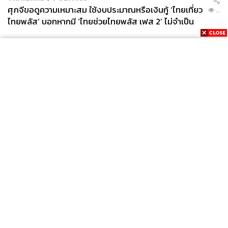
ศุภจีขอดูความเหมาะสม ใช้งบประมาณหรือเงินกู้ ‘ไทยเที่ยว
...
ไทยพลัส’ บอกหากมี ‘ไทยช่วยไทยพลัส เฟส 2’ ไม่จำเป็น
ต้องออกพร้อมกัน
News
Wealth
Pop
Podcast
Video
Now
Opinion
Careers
Events
Privacy
About
Contact
Policy
FOR
ADVERTISING
MEMBERSHIP