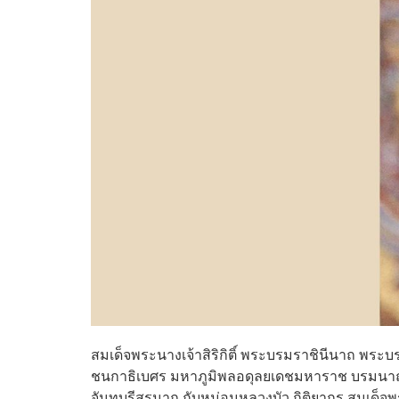
สมเด็จพระนางเจ้าสิริกิติ์ พระบรมราชินีนาถ พ
ชนกาธิเบศร มหาภูมิพลอดุลยเดชมหาราช บรมนาถบ
จันทบุรีสุรนาถ กับหม่อมหลวงบัว กิติยากร สมเด