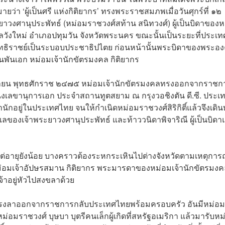
หมายว่า ‘ผู้เป็นศรี แห่งกิติยากร’ ทรงพระราชสมภพเมื่อวันศุกร์ที่ ๑๒
าวงศานุประพัทธ์ (หม่อมราชวงศ์สท้าน สนิทวงศ์) ผู้เป็นบิดาของ
งใหม่ อำเภอปทุมวัน จังหวัดพระนคร ขณะนั้นเป็นระยะที่ประเทศเ
ิราชย์เป็นระบอบประชาธิปไตย ก่อนหน้านั้นพระบิดาของพระอง
นพันเอก หม่อมเจ้านักขัตรมงคล กิติยากร
ุนายน พุทธศักราช ๒๔๗๕ หม่อมเจ้านักขัตรมงคลทรงออกจากราชก
งเลขานุการเอก ประจำสถานทูตสยาม ณ กรุงวอชิงตัน ดี.ซี. ประเ
นักอยู่ในประเทศไทย จนให้กำเนิดหม่อมราชวงศ์สิริกิติ์แล้วจึงเดิ
แลของเจ้าพระยาวงศานุประพัทธ์ และท้าววนิดาพิจาริณี ผู้เป็นบิด
้งแต่อายุยังน้อย บางคราวต้องระหกระเหินไปต่างจังหวัดตามเหตุการ
่อมเจ้าอัปษรสมาน กิติยากร พระมารดาของหม่อมเจ้านักขัตรมงคล
าอยู่หัวไปสงขลาด้วย
ทรงลาออกจากราชการกลับประเทศไทยพร้อมครอบครัว อันมีหม่อม
อมราชวงศ์ บุษบา บุตรีคนเล็กผู้เกิดที่สหรัฐอเมริกา แล้วมารับหม