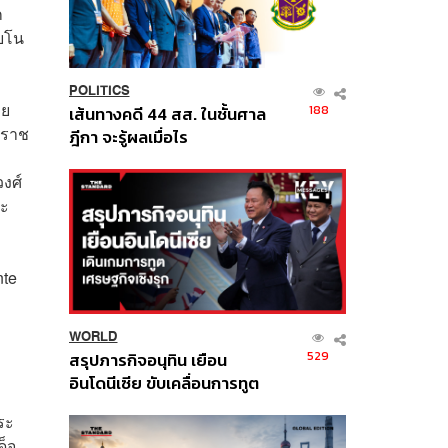
ก
ียโน
POLITICS
ลย
188
เส้นทางคดี 44 สส. ในชั้นศาล
ะราช
ฎีกา จะรู้ผลเมื่อไร
งศ์
ละ
nte
WORLD
529
สรุปภารกิจอนุทิน เยือน
อินโดนีเซีย ขับเคลื่อนการทูต
เศรษฐกิจเชิงรุก ประกาศหุ้น
ระ
ส่วนยุทธศาสตร์ไทย –
ด็จ