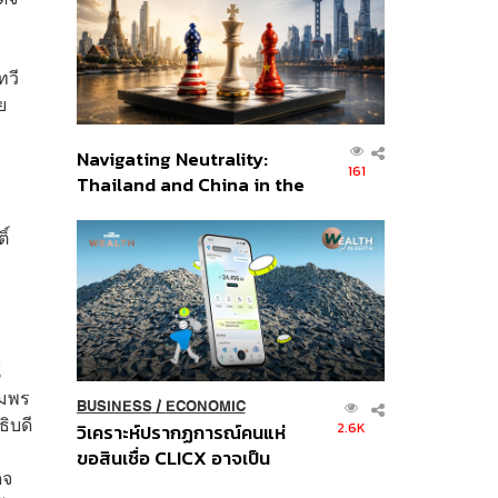
อินโดนีเซีย
ทวี
ย
Navigating Neutrality:
161
Thailand and China in the
Age of a New Global
Order
ิ์
์
ัมพร
BUSINESS
/
ECONOMIC
ิบดี
2.6K
วิเคราะห์ปรากฏการณ์คนแห่
ขอสินเชื่อ CLICX อาจเป็น
็จ
เพียงยอดภูเขาน้ำแข็ง ของ