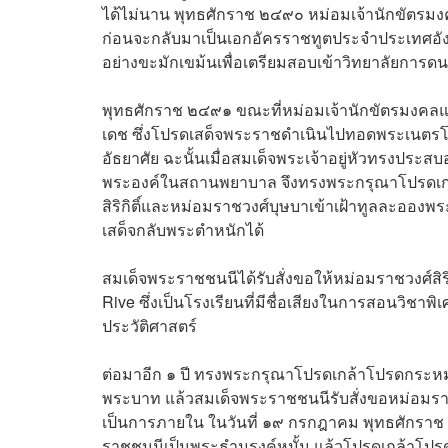
ได้ไม่นาน พุทธศักราช ๒๔๙๐ หม่อมเจ้านักขัตรม
ก่อนจะกลับมาเป็นเอกอัครราชทูตประจำประเทศอังกฤษอี
อย่างขะมักเขม้นเพื่อเตรียมสอบเข้าวิทยาลัยการดนตร
พุทธศักราช ๒๔๙๑ ขณะที่หม่อมเจ้านักขัตรมงคลและค
เดช ซึ่งโปรดเสด็จพระราชดำเนินไปทอดพระเนตรโร
อัธยาศัย ฉะนั้นเมื่อสมเด็จพระเจ้าอยู่หัวทรงประ
พระองค์ในสถานพยาบาล จึงทรงพระกรุณาโปรดเกล้
สิริกิติ์และหม่อมราชวงศ์บุษบาเข้าเฝ้าทูลละอ
เสด็จกลับพระตำหนักได้
สมเด็จพระราชชนนีได้รับสั่งขอให้หม่อมราชวงศ์สิริก
Rive ซึ่งเป็นโรงเรียนที่มีชื่อเสียงในการสอนวิชาพ
ประวัติศาสตร์
ต่อมาอีก ๑ ปี ทรงพระกรุณาโปรดเกล้าโปรดกระหม
พระบาท แล้วสมเด็จพระราชชนนีรับสั่งขอหม่อมราชว
เป็นการภายใน ในวันที่ ๑๙ กรกฎาคม พุทธศักราช
ราชชนนีเป็นพระธำมรงค์หมั้น แล้วโปรดเกล้าโปรด