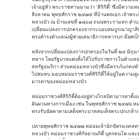
เจ้าอยู่หัว พระราชทานนามว่า ‘สิริกิติ์’ ซึ่งมีความ
สิงหาคม พุทธศักราช ๒๔๗๕ ที่บ้านพลเอก เจ้าพระย
หลวงบัว ณ บ้านเลขที่ ๑๘๐๘ ถนนพระรามหก ตำบลวั
เปลี่ยนแปลงการปกครองจากระบอบสมบูรณาญาสิทธ
ทรงดำรงตำแหน่งผู้ช่วยเสนาธิการทหารบก มียศเป็
หลังจากเปลี่ยนแปลงการปกครองในวันที่ ๒๔ มิถ
ทหาร โดยรัฐบาลแต่งตั้งให้ไปรับราชการในตำแหน่
สหรัฐอมริกา ส่วนหม่อมหลวงบัวซึ่งมีครรภ์แก่คงพำ
ไปสมทบ มอบหม่อมราชวงศ์สิริกิติ์ให้อยู่ในความดู
มารดาของหม่อมหลวงบัว
หม่อมราชวงศ์สิริกิติ์ต้องอยู่ห่างไกลบิดามารดาตั
ผันผวนทางการเมือง เช่น ในพุทธศักราช ๒๔๗๖ หม
ทรงรับนัดดาตามเสด็จพระบาทสมเด็จพระปกเกล้าเจ้
ปลายพุทธศักราช ๒๔๗๗ หม่อมเจ้านักขัตรมงคล
หลวงบัว หม่อมราชวงศ์กัลยาณกิติ์ บุตรคนโต และหม่