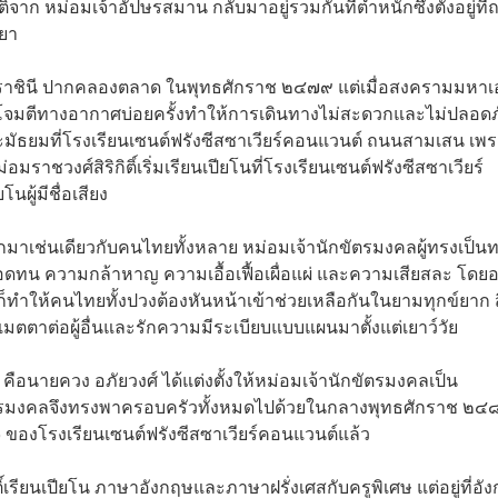
ติ์จาก หม่อมเจ้าอัปษรสมาน กลับมาอยู่รวมกันที่ตำหนักซึ่งตั้งอยู่ที
ะยา
งเรียนราชินี ปากคลองตลาด ในพุทธศักราช ๒๔๗๙ แต่เมื่อสงครามมหาเ
โจมตีทางอากาศบ่อยครั้งทำให้การเดินทางไม่สะดวกและไม่ปลอดภ
มัธยมที่โรงเรียนเซนต์ฟรังซีสซาเวียร์คอนแวนต์ ถนนสามเสน เพ
มราชวงศ์สิริกิติ์เริ่มเรียนเปียโนที่โรงเรียนเซนต์ฟรังซีสซาเวียร์
นผู้มีชื่อเสียง
กมาเช่นเดียวกับคนไทยทั้งหลาย หม่อมเจ้านักขัตรมงคลผู้ทรงเป็น
ความอดทน ความกล้าหาญ ความเอื้อเฟื้อเผื่อแผ่ และความเสียสละ โดย
ให้คนไทยทั้งปวงต้องหันหน้าเข้าช่วยเหลือกันในยามทุกข์ยาก สิ
มเมตตาต่อผู้อื่นและรักความมีระเบียบแบบแผนมาตั้งแต่เยาว์วัย
อนายควง อภัยวงศ์ ได้แต่งตั้งให้หม่อมเจ้านักขัตรมงคลเป็น
ัตรมงคลจึงทรงพาครอบครัวทั้งหมดไปด้วยในกลางพุทธศักราช ๒๔
่ ๓ ของโรงเรียนเซนต์ฟรังซีสซาเวียร์คอนแวนต์แล้ว
ิ์เรียนเปียโน ภาษาอังกฤษและภาษาฝรั่งเศสกับครูพิเศษ แต่อยู่ที่อั