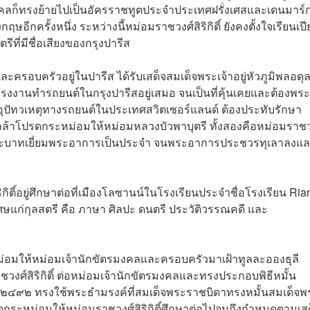
งคลก็ทรงย้ายไปเป็นอัครราชทูตประจำประเทศฝรั่งเศสและเดนมาร์
กครั้งหนึ่ง ระหว่างนี้หม่อมราชวงศ์สิริกิติ์ ยังคงตั้งใจเรียนเป
ีที่มีชื่อเสียงของกรุงปารีส
รอบครัวอยู่ในปารีส ได้รับเสด็จสมเด็จพระเจ้าอยู่หัวภูมิพลอดุ
งงานทำรถยนต์ในกรุงปารีสอยู่เสมอ จนเป็นที่คุ้นเคยและต้องพร
สบอุปัทวเหตุทางรถยนต์ในประเทศสวิตเซอร์แลนด์ ต้องประทับรักษา
าโปรดกระหม่อมให้หม่อมหลวงบัวพาบุตรี ทั้งสองคือหม่อมราชว
องพระบาทเยี่ยมพระอาการเป็นประจำ จนพระอาการประชวรทุเลาลงแ
ิติ์อยู่ศึกษาต่อที่เมืองโลซานน์ในโรงเรียนประจำชื่อโรงเรียน Ria
ิเศษแก่กุลสตรี คือ ภาษา ศิลปะ ดนตรี ประวัติวรรณคดี และ
่อมให้หม่อมเจ้านักขัตรมงคลและครอบครัวมาเฝ้าทูลละอองธุลี
งศ์สิริกิติ์ ต่อหม่อมเจ้านักขัตรมงคลและทรงประกอบพิธีหมั้น
 ๒๔๙๒ ทรงใช้พระธำมรงค์ที่สมเด็จพระราชบิดาทรงหมั้นสมเด็จพ
กระหม่อมให้หม่อมราชวงศ์สิริกิติ์ศึกษาต่อไปจนถึงกำหนดตามเส