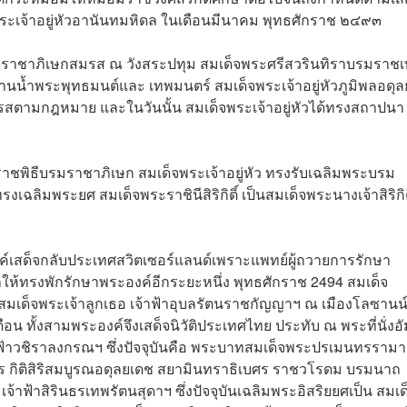
จ้าอยู่หัวอานันทมหิดล ในเดือนมีนาคม พุทธศักราช ๒๔๙๓
ธีราชาภิเษกสมรส ณ วังสระปทุม สมเด็จพระศรีสวรินทิราบรมราชเ
นน้ำพระพุทธมนต์และ เทพมนตร์ สมเด็จพระเจ้าอยู่หัวภูมิพลอดุล
มรสตามกฎหมาย และในวันนั้น สมเด็จพระเจ้าอยู่หัวได้ทรงสถาปนา
าชพิธีบรมราชาภิเษก สมเด็จพระเจ้าอยู่หัว ทรงรับเฉลิมพระบรม
เฉลิมพระยศ สมเด็จพระราชินีสิริกิติ์ เป็นสมเด็จพระนางเจ้าสิริกิต
งค์เสด็จกลับประเทศสวิตเซอร์แลนด์เพราะแพทย์ผู้ถวายการรักษา
ให้ทรงพักรักษาพระองค์อีกระยะหนึ่ง พุทธศักราช 2494 สมเด็จ
าลสมเด็จพระเจ้าลูกเธอ เจ้าฟ้าอุบลรัตนราชกัญญาฯ ณ เมืองโลซานน
ือน ทั้งสามพระองค์จึงเสด็จนิวัติประเทศไทย ประทับ ณ พระที่นั่งอ
าฟ้าวชิราลงกรณฯ ซึ่งปัจจุบันคือ พระบาทสมเด็จพระปรเมนทรรามาธ
 กิติสิริสมบูรณอดุลยเดช สยามินทราธิเบศร ราชวโรดม บรมนาถ
 เจ้าฟ้าสิรินธรเทพรัตนสุดาฯ ซึ่งปัจจุบันเฉลิมพระอิสริยยศเป็น สมเด