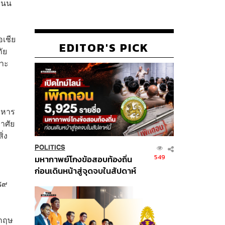
่ถนน
อเชีย
EDITOR'S PICK
ัย
ราะ
ทหาร
อาศัย
่ง
POLITICS
549
มหากาพย์โกงข้อสอบท้องถิ่น
ก่อนเดินหน้าสู่จุดจบในสัปดาห์
นี้
๘๙
งกฤษ