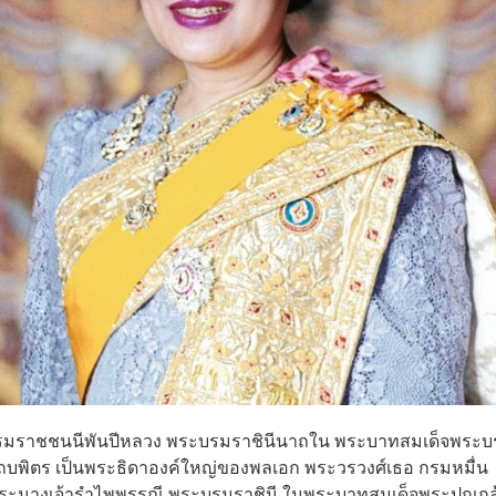
ระบรมราชชนนีพันปีหลวง พระบรมราชินีนาถใน พระบาทสมเด็จพระ
พิตร เป็นพระธิดาองค์ใหญ่ของพลเอก พระวรวงศ์เธอ กรมหมื่น
็จพระนางเจ้ารำไพพรรณี พระบรมราชินี ในพระบาทสมเด็จพระปกเกล