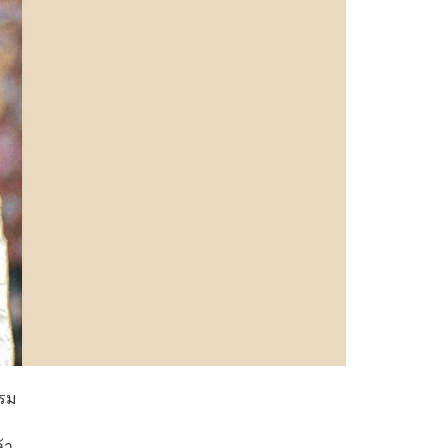
บรม
้า