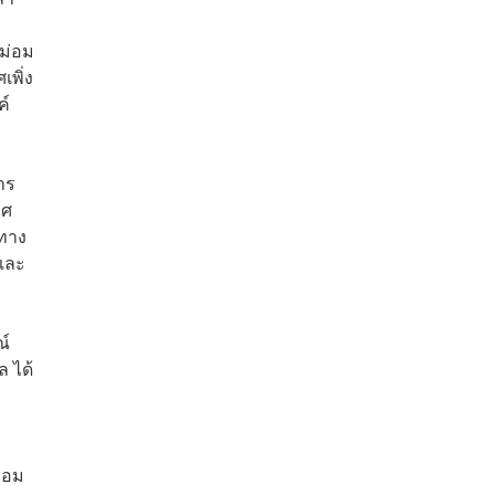
หม่อม
พิ่ง
ค์
าร
ทศ
นทาง
าและ
ณ์
 ได้
่อม