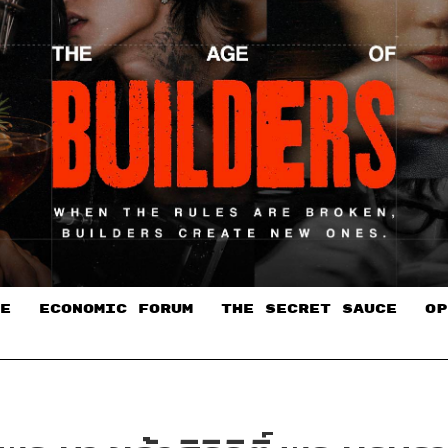
E
ECONOMIC FORUM
THE SECRET SAUCE​
OP