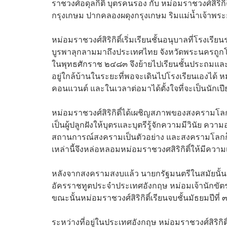
ราชวงศ์อดุลกิติ์ บุตรคนรอง กับ หม่อมราชวงศ์สิริกิ
กรุงเกษม ปากคลองผดุงกรุงเกษม ริมแม่น้ำเจ้าพร
หม่อมราชวงศ์สิริกิติ์เริ่มเรียนชั้นอนุบาลที่โร
บูรพาลุกลามมาถึงประเทศไทย จังหวัดพระนครถูก
ในพุทธศักราช ๒๔๘๓ จึงย้ายไปเรียนชั้นประถมและ
อยู่ใกล้บ้านในระยะที่พอจะเดินไปโรงเรียนเองได้ หม่อ
คอนแวนต์ และในเวลาต่อมาได้ตั้งใจที่จะเป็นนักเปียโ
หม่อมราชวงศ์สิริกิติ์ได้เผชิญสภาพของสงครามโล
เป็นผู้ปลูกฝังให้บุตรและบุตรีรู้จักความมีวินัย 
สถานการณ์สงครามเป็นตัวอย่าง และสงครามโลกก็ทำ
เหล่านี้จึงหล่อหลอมหม่อมราชวงศสิริกิติ์ให้มีควา
หลังจากสงครามสงบแล้ว นายกรัฐมนตรีในสมัยนั้น คื
อัครราชทูตประจำประเทศอังกฤษ หม่อมเจ้านักข
ขณะนั้นหม่อมราชวงศ์สิริกิติ์เรียนจบชั้นมัธยมปีที
ระหว่างที่อยู่ในประเทศอังกฤษ หม่อมราชวงศ์สิริกิต