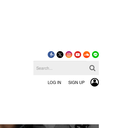
LOG IN
SIGN UP