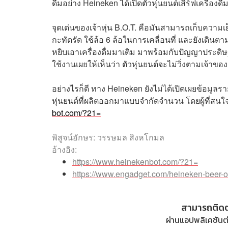
ดื่มอย่าง Heineken ได้เปิดตัวหุ่นยนต์เสิร์ฟเครื่องด
จุดเด่นของเจ้าหุ่น B.O.T. คือมันสามารถเก็บความเย
กะทัดรัด ใช้ล้อ 6 ล้อในการเคลื่อนที่ และยังเดิน
หยิบเอาเครื่องดื่มมาเติม มาพร้อมกับปัญญาประดิษ
ใช้งานเผยให้เห็นว่า ตัวหุ่นยนต์จะไม่วิ่งตามเจ้า
อย่างไรก็ดี ทาง Heineken ยังไม่ได้เปิดเผยข้อมูลร
หุ่นยนต์ที่ผลิตออกมาแบบจำกัดจำนวน โดยผู้ที่สนใจ
bot.com/?21=
พิสูจน์อักษร: วรรษมล สิงหโกมล
อ้างอิง:
https://www.heinekenbot.com/?21=
https://www.engadget.com/heineken-beer-o
สามารถติด
ผ่านแอปพลิเคชันต่