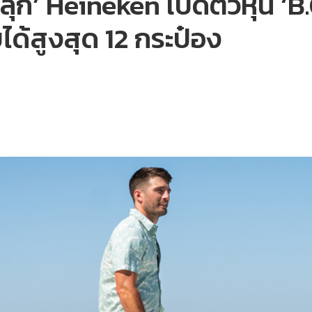
ก’ Heineken เปิดตัวหุ่น ‘B.O
ก็บได้สูงสุด 12 กระป๋อง