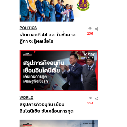
POLITICS
236
เส้นทางคดี 44 สส. ในชั้นศาล
ฎีกา จะรู้ผลเมื่อไร
WORLD
554
สรุปภารกิจอนุทิน เยือน
อินโดนีเซีย ขับเคลื่อนการทูต
เศรษฐกิจเชิงรุก ประกาศหุ้น
ส่วนยุทธศาสตร์ไทย –