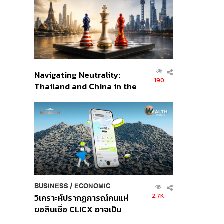
อินโดนีเซีย
Navigating Neutrality:
190
Thailand and China in the
Age of a New Global
Order
BUSINESS
/
ECONOMIC
2.7K
วิเคราะห์ปรากฏการณ์คนแห่
ขอสินเชื่อ CLICX อาจเป็น
เพียงยอดภูเขาน้ำแข็ง ของ