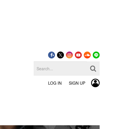
LOG IN
SIGN UP