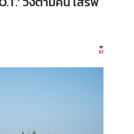
.T.’ วิ่งตามคน เสิร์ฟ
57