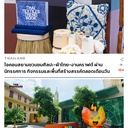
มั่นใจ “ IN OUR HANDS, BEAUTY BECOMES
CONFIDENCE” และการประดับให้ทุกชีวิตเต็มไปด้วยความ
งามที่ยั่งยืน “LIVE A BETTER LOOK”
Unlock Business Success
ไม่ใช่แค่ “ผลลัพธ์บนใบหน้า” หรือ “ความไว้วางใจจากคนไข้”
THAILAND
เท่านั้นที่เป็นแรงผลักดันให้แพทย์ทุกท่านก้าวต่อไปได้อย่าง
ไอคอนสยามชวนชมศิลปะ-ผ้าไทย-งานคราฟต์ ผ่าน
มั่นคง
184
นิทรรศการ กิจกรรมและพื้นที่สร้างสรรค์ตลอดเดือนวัน
อีกหนึ่ง Business Success ที่สำคัญ คือการเติบโตไปพร้อม
แม่ [ADVERTORIAL]
กับองค์ความรู้
เมิร์ซ เอสเธติกส์และ ทีมฉีด #เมิร์ซเอสเธติกส์ ร่วมกันยก
ระดับวงการหัตถการไทย ผ่านการสร้าง Video Promote หรือ
Event ที่มุ่งส่งต่อประสบการณ์จริงจากเคสการรักษาหลาก
หลายรูปแบบ, การให้สาระความรู้การดูแลคนไข้ เพื่อสร้าง
แรงบันดาลใจ และสร้างแนวทางในการทำ Aesthetic