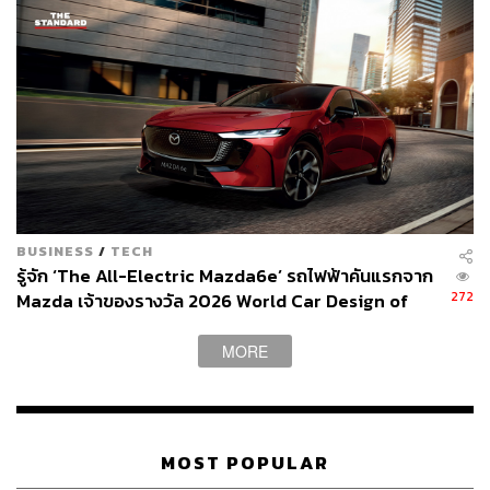
กัน
เพราะความสวยจะไม่มีวันยั่งยืนได้ หากไร้เครือข่ายแห่ง
ความรู้ ความไว้วางใจ และความร่วมมือ
และนี่คือสิ่งที่เมิร์ซ เอสเธติกส์มุ่งมั่นสร้าง Aesthetic
Community ชุมชนแห่งความงามที่เติบโตไปด้วยกันอย่าง
ปลอดภัยและมั่นคง
Live a Better Look – A New Aesthetics
BUSINESS
/
TECH
Paradigm
รู้จัก ‘The All-Electric Mazda6e’ รถไฟฟ้าคันแรกจาก
272
Mazda เจ้าของรางวัล 2026 World Car Design of
the Year [ADVERTORIAL]
ในวันที่โลกวงการความงามเปลี่ยนเร็ว ความยั่งยืนไม่ใช่ทาง
MORE
เลือก แต่คือ ‘สิ่งจำเป็น’
การร่วมมือกันของแพทย์และผู้เชี่ยวชาญและคนไข้ผู้เลือกใช้
ผลิตภัณฑ์ของเมิร์ซ เอสเธติกส์ทุกคนคือพลังสำคัญที่จะขับ
MOST POPULAR
เคลื่อนความงามไทยให้เติบโตอย่างมีคุณภาพ ปลอดภัย และ