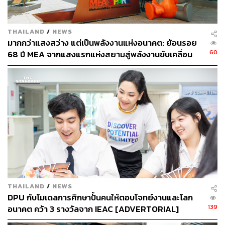
Business ให้เติบโตได้มากกว่าเดิม โดยมีตัวช่วยคือการใช้
ผลิตภัณฑ์ที่ได้คุณภาพ, ปลอดภัยระดับสากล และเหมาะสม
กับความต้องการของคนไข้
THAILAND
/
NEWS
มากกว่าแสงสว่าง แต่เป็นพลังงานแห่งอนาคต: ย้อนรอย
60
68 ปี MEA จากแสงแรกแห่งสยามสู่พลังงานขับเคลื่อน
Beyond Beauty – Building a Stronger Aesthetic
เมือง ผ่าน MEA SPARK
Community
การส่งต่อองค์ความรู้และการจัดทำสื่อชิ้นต่างๆ จึงไม่ใช่เพียง
การแชร์เทคนิค รูปแบบความงาม หรือความน่าเชื่อถือ แต่คือ
การสร้างระบบนิเวศแห่งการเรียนรู้ (Learning Ecosystem) ที่
ผลักดันให้วงการความงามของไทยก้าวสู่มาตรฐานสากล
และช่วยให้ผู้ประกอบการด้านความงามทั่วประเทศสามารถ
ส่งต่อ ‘ความสวยที่ปลอดภัย’ สู่สังคมได้อย่างยั่งยืน
เมิร์ซ เอสเธติกส์จึงเริ่มต้นสร้างทีมฉีด #เมิร์ซเอสเธติกส์ ใน
THAILAND
/
NEWS
DPU กับโมเดลการศึกษาปั้นคนให้ตอบโจทย์งานและโลก
ฐานะ ‘สารตั้งต้น’ แห่งการพัฒนาวงการความงามไทยและ
139
อนาคต คว้า 3 รางวัลจาก IEAC [ADVERTORIAL]
พร้อมที่จะขยายจากทีมสู่การเป็นครอบครัว เพื่อรวบรวม
แพทย์และผู้ที่มีปณิธานการก้าวไปสู่มาตรฐานที่ดีกว่าไปด้วย