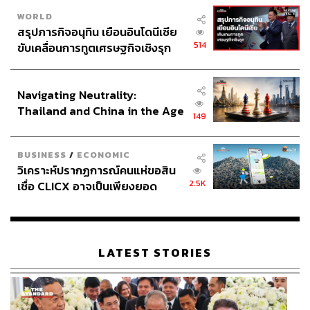
WORLD
สรุปภารกิจอนุทิน เยือนอินโดนีเซีย
514
ขับเคลื่อนการทูตเศรษฐกิจเชิงรุก
ประกาศหุ้นส่วนยุทธศาสตร์ไทย –
อินโดนีเซีย
Navigating Neutrality:
Thailand and China in the Age
149
of a New Global Order
BUSINESS
/
ECONOMIC
วิเคราะห์ปรากฏการณ์คนแห่ขอสิน
2.5K
เชื่อ CLICX อาจเป็นเพียงยอด
ภูเขาน้ำแข็ง ของปัญหาหนี้ครัว
เรือนไทยที่ถูกซุกไว้
LATEST STORIES