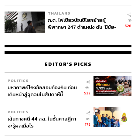
ข้อหาหนัก จ่อชง ป.ป.ช. 12 ส.ค. นี้
THAILAND
ก.ต. ไฟเขียวบัญชีโยกย้ายผู้
526
พิพากษา 247 ตำแหน่ง ดัน ‘มีชัย-
สรรพวิทย์’ คุมศาลอาญา-แพ่ง ‘วิธู
ร’ นั่งประธานศาลอุทธรณ์
EDITOR'S PICKS
POLITICS
มหากาพย์โกงข้อสอบท้องถิ่น ก่อน
522
เดินหน้าสู่จุดจบในสัปดาห์นี้
POLITICS
เส้นทางคดี 44 สส. ในชั้นศาลฎีกา
172
จะรู้ผลเมื่อไร