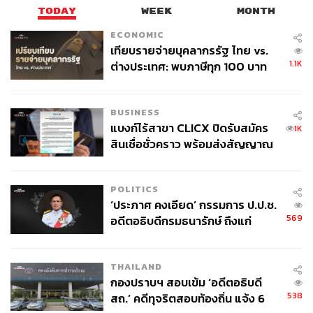
ยั่งยืน เพื่อส่งต่อความมั่นใจให้กับทุกคนในสังคม
TODAY
WEEK
MONTH
ECONOMIC
เทียบรายจ่ายบุคลากรรัฐ ไทย vs.
1.1K
ต่างประเทศ: พบภาษีทุก 100 บาท
ของคนไทยใช้ไปกับข้าราชการเฉียด
40 บาท
BUSINESS
แบงก์ไร้สาขา CLICX ปิดรับสมัคร
1K
สินเชื่อชั่วคราว พร้อมส่งสัญญาณ
เตือนกลุ่มกู้เงินผิดวัตถุประสงค์-ให้
ข้อมูลเท็จ เตรียมดำเนินคดีเด็ดขาด
POLITICS
‘ประภาศ คงเอียด’ กรรมการ ป.ป.ช.
569
อดีตอธิบดีกรมธนารักษ์ ถึงแก่
อนิจกรรม
THAILAND
กองปราบฯ สอบเข้ม ‘อดีตอธิบดี
538
สถ.’ คดีทุจริตสอบท้องถิ่น แจ้ง 6