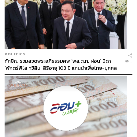
POLITICS
ทักษิณ ร่วมสวดพระอภิธรรมศพ ‘พล.ต.ท. ผ่อน’ บิดา
...
‘พักตร์พิไล ทวีสิน’ สิริอายุ 103 ปี แกนนำเพื่อไทย-บุคคล
หลากวงการร่วมอาลัย