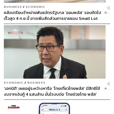
BUSINESS
/
ECONOMIC
คลังเตรียมจำหน่ายพันธบัตรรัฐบาล ‘ออมพลัส’ รอบถัดไป
...
เร็วสุด 4 ก.ย.นี้ อาจเพิ่มสัดส่วนการขายแบบ Small Lot
First มากขึ้น
ECONOMIC
/
BUSINESS
‘เอกนิติ’ เผยอยู่ระหว่างหารือ ‘ไทยเที่ยวไทยพลัส’ มีสิทธิใช้
...
งบจากเงินกู้ 4 แสนล้าน มั่นใจงบต่อ ‘ไทยช่วยไทย พลัส’
เฟส 2 มีเพียงพอ