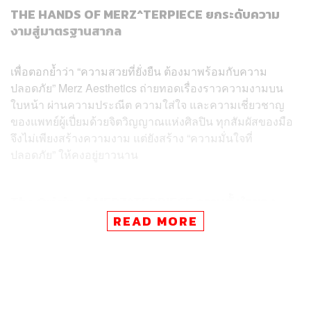
THE HANDS OF MERZ^TERPIECE ยกระดับความ
งามสู่มาตรฐานสากล
เพื่อตอกย้ำว่า “ความสวยที่ยั่งยืน ต้องมาพร้อมกับความ
ปลอดภัย” Merz Aesthetics ถ่ายทอดเรื่องราวความงามบน
ใบหน้า ผ่านความประณีต ความใส่ใจ และความเชี่ยวชาญ
ของแพทย์ผู้เปี่ยมด้วยจิตวิญญาณแห่งศิลปิน ทุกสัมผัสของมือ
จึงไม่เพียงสร้างความงาม แต่ยังสร้าง “ความมั่นใจที่
ปลอดภัย” ให้คงอยู่ยาวนาน
The Origin of MERZ^TERPIECE ความตั้งใจของ
เมิร์ซ เอสเธติกส์
READ MORE
เมิร์ซ เอสเธติกส์ (Merz Aesthetics) บริษัทชั้นนำระดับโลก ผู้
ผลิตและจัดจำหน่าย Ultherapy และผลิตภัณฑ์ฉีดสำหรับใช้
ในคลินิกเสริมความงาม เพื่อทุกความมั่นใจของคนไทย ร่วม
ส่งต่อแนวทางในการดูแลคนไข้แบบใหม่ “Safety First ,