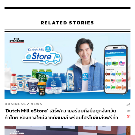
เพราะสำหรับเมิร์ซ เอสเธติกส์ “ความงามที่แท้จริง” ไม่ได้เกิด
จากเพียงผลิตภัณฑ์ที่ดีเท่านั้น แต่เกิดจาก “มือ” ที่ใช้มันด้วย
RELATED STORIES
ความเข้าใจ ความใส่ใจ และความเชี่ยวชาญ เพื่อสร้าง ความ
มั่นใจที่ปลอดภัย จากการได้เห็นตัวเองในเวอร์ชันที่ดีกว่าเดิม
The Hands Behind Every MERZ^TERPIECE – Merz
Aesthetics Injector Gang
เพื่อตอกย้ำจุดยืนนั้น เมิร์ซ เอสเธติกส์ จับมือกับ 15 แพทย์ผู้
มากประสบการณ์ ทีมฉีด #เมิร์ซ เอสเธติกส์ กลุ่มแพทย์ที่เป็น
เหมือนหัวใจ และเครือข่ายของวงการความงามจากทั่ว
ประเทศ ร่วมกันถ่ายทอดการดูแลทุกใบหน้าด้วยความ
ประณีต ให้ออกมาเป็นงานศิลป์ที่ได้มาตรฐานปลอดภัย และ
สามารถสร้างความภูมิใจได้ทั้งตัวแพทย์ คนไข้ และแบรนด์
BUSINESS
/
NEWS
‘Dutch Mill eStore’ เสิร์ฟความอร่อยถึงมือทุกจังหวัด
51
เบื้องหลังการรังสรรค์ความงามระดับผลงานชิ้นเอก คือความ
ทั่วไทย ช่องทางใหม่จากดัชมิลล์ พร้อมโปรโมชันส่งฟรีทั่ว
ประเทศ ส่งไว สั่งก่อนเที่ยง ได้ของวันถัดไป ส่งสินค้าแบบ
มากฝีมือ และความตั้งใจอันแน่วแน่ ของทีมฉีด #เมิร์ซเอสเธ
เย็นตรงจากโรงงาน [ADVERTORIAL]
ติกส์ ด้วยมือที่พร้อมจะเปลี่ยนให้ความงาม กลายเป็นความ