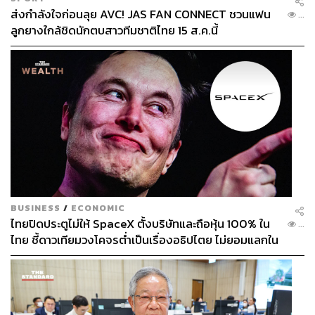
ส่งกำลังใจก่อนลุย AVC! JAS FAN CONNECT ชวนแฟน
...
ลูกยางใกล้ชิดนักตบสาวทีมชาติไทย 15 ส.ค.นี้
BUSINESS
/
ECONOMIC
ไทยปิดประตูไม่ให้ SpaceX ตั้งบริษัทและถือหุ้น 100% ใน
...
ไทย ชี้ดาวเทียมวงโคจรต่ำเป็นเรื่องอธิปไตย ไม่ยอมแลกใน
โต๊ะเจรจาการค้า