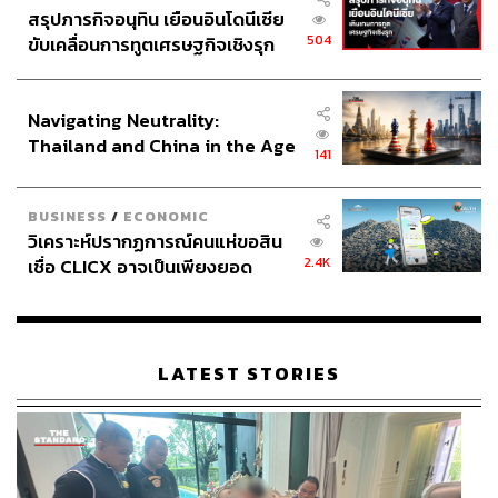
สรุปภารกิจอนุทิน เยือนอินโดนีเซีย
504
ขับเคลื่อนการทูตเศรษฐกิจเชิงรุก
ประกาศหุ้นส่วนยุทธศาสตร์ไทย –
อินโดนีเซีย
Navigating Neutrality:
Thailand and China in the Age
141
of a New Global Order
BUSINESS
/
ECONOMIC
วิเคราะห์ปรากฏการณ์คนแห่ขอสิน
2.4K
เชื่อ CLICX อาจเป็นเพียงยอด
ภูเขาน้ำแข็ง ของปัญหาหนี้ครัว
เรือนไทยที่ถูกซุกไว้
LATEST STORIES