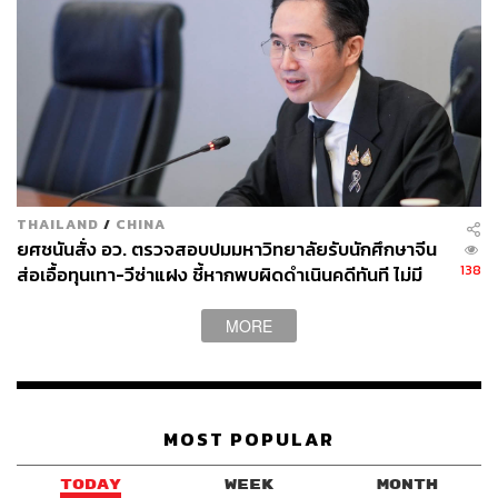
43
ABOUT THE AUTHOR
THE STANDARD WEALTH
สำนักข่าวเศรษฐกิจ ธุรกิจ และการลงทุน โดย
ทีมข่าว THE STANDARD
THAILAND
/
CHINA
ยศชนันสั่ง อว. ตรวจสอบปมมหาวิทยาลัยรับนักศึกษาจีน
138
ส่อเอื้อทุนเทา-วีซ่าแฝง ชี้หากพบผิดดำเนินคดีทันที ไม่มี
เลือกปฎิบัติ
MORE
MOST POPULAR
TODAY
WEEK
MONTH