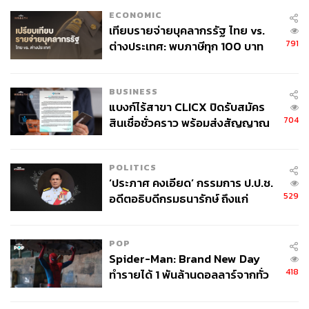
ECONOMIC
เทียบรายจ่ายบุคลากรรัฐ ไทย vs.
791
ต่างประเทศ: พบภาษีทุก 100 บาท
ของคนไทยใช้ไปกับข้าราชการเฉียด
40 บาท
BUSINESS
แบงก์ไร้สาขา CLICX ปิดรับสมัคร
704
สินเชื่อชั่วคราว พร้อมส่งสัญญาณ
เตือนกลุ่มกู้เงินผิดวัตถุประสงค์-ให้
ข้อมูลเท็จ เตรียมดำเนินคดีเด็ดขาด
POLITICS
‘ประภาศ คงเอียด’ กรรมการ ป.ป.ช.
529
อดีตอธิบดีกรมธนารักษ์ ถึงแก่
อนิจกรรม
POP
Spider-Man: Brand New Day
418
ทำรายได้ 1 พันล้านดอลลาร์จากทั่ว
โลกภายใน 6 วัน