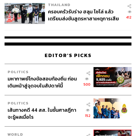
THAILAND
ครอบครัวรับร่าง ฮลุน โซโล่ แล้ว
412
เตรียมส่งชันสูตรหาสาเหตุการเสีย
ชีวิต
EDITOR'S PICKS
POLITICS
มหากาพย์โกงข้อสอบท้องถิ่น ก่อน
500
เดินหน้าสู่จุดจบในสัปดาห์นี้
POLITICS
เส้นทางคดี 44 สส. ในชั้นศาลฎีกา
152
จะรู้ผลเมื่อไร
WORLD