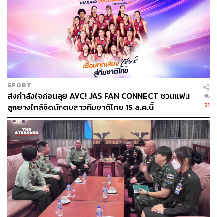
วิเคราะห์คาดการณ์ไว้ว่าอาจจะเพิ่มขึ้น 3.6 เปอร์เซ็นต์
ยิ่งไปกว่านั้น รายงานการส่งออกนำเข้าสินค้าของจีนในเดือน
พฤศจิกายน พบว่ามีการขยายตัวได้อย่างมั่นคง โดยมูลค่านำ
เข้าส่งออกของจีนรวมกันเพิ่มขึ้น 20.5 เปอร์เซ็นต์ คิดเป็น
มูลค่า 3.72 ล้านล้านหยวน และเพิ่มขึ้นจากเดือนตุลาคมที่
17.8 เปอร์เซ็นต์
SPORT
ส่งกำลังใจก่อนลุย AVC! JAS FAN CONNECT ชวนแฟน
รายงานระบุว่า ตัวเลขเศรษฐกิจดังกล่าวสะท้อนได้ว่าจีน
21
ลูกยางใกล้ชิดนักตบสาวทีมชาติไทย 15 ส.ค.นี้
สามารถเติบโตได้ตามเป้าที่วางไว้ และมีแนวโน้มจะเป็นไป
ในทางบวกมากขึ้น เพราะได้รับปัจจัยสนับสนุนจากภาครัฐ ที่
ประธานาธิบดีสีจิ้นผิงให้คำมั่นว่าจะมุ่งเน้นการสร้าง
เสถียรภาพเศรษฐกิจและรักษาการขยายตัวของเศรษฐกิจไว้
ในกรอบที่เหมาะสมในปี 2022
อ้างอิง:
https://www.cnbc.com/2021/12/15/us-china-most-chi
nese-companies-could-delist-from-us-says-tcw-grou