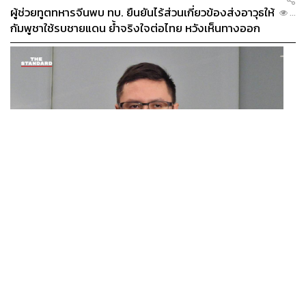
ผู้ช่วยทูตทหารจีนพบ ทบ. ยืนยันไร้ส่วนเกี่ยวข้องส่งอาวุธให้
...
กัมพูชาใช้รบชายแดน ย้ำจริงใจต่อไทย หวังเห็นทางออก
สันติวิธี
POLITICS
รังสิมันต์มองรัฐบาลถกมินอ่องหล่ายปมสารพิษแม่น้ำกกไม่
...
เกิดประโยชน์ ปัญหาแท้จริงคือกองกำลังว้า