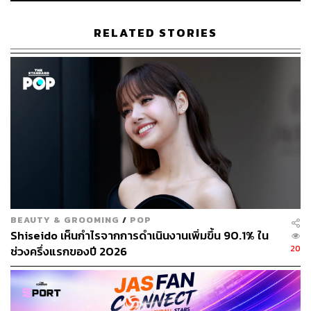
รัสเซียเองก็กำลังอยู่ในจุดตึงเครียดกับสหภาพยุโรปและ
องค์การสนธิสัญญาแอตแลนติกเหนือ (NATO) ต่อกรณีการ
RELATED STORIES
เพิ่มกองกำลังตามชายแดนยูเครน
ขณะเดียวกัน ในการประชุมออนไลน์ครั้งนี้ประธานาธิบดีปูติ
นยังชื่นชมประธานาธิบดีสีจิ้นผิงและประเทศจีนที่ให้ความ
ร่วมมือในการรับมือกับโรคโควิด หลังบริษัทจีน 6 แห่งได้ทำ
สัญญาผลิตวัคซีน
Sputnik
ของรัสเซียจำนวน 150 ล้านโดส
ด้านเว็บไซต์ Global Times ของทางการจีน อ้างอิงรายงาน
จากสำนักงานสถิติแห่งชาติจีน (NBS) ที่เปิดเผยว่า มีการ
เติบโตในภาคอุตสาหกรรมประจำเดือนพฤศจิกายน โดย
ผลผลิตภาคอุตสาหกรรมขยายตัวได้ดีเกินคาด เนื่องจากได้
BEAUTY & GROOMING
/
POP
ปัจจัยหนุนจากการผลิตพลังงานที่เพิ่มขึ้น รวมทั้งราคาวัตถุดิบ
Shiseido เห็นกำไรจากการดำเนินงานเพิ่มขึ้น 90.1% ใน
ที่ปรับตัวลดลงอยู่ในระดับปานกลาง
20
ช่วงครึ่งแรกของปี 2026
ทั้งนี้ ผลผลิตภาคอุตสาหกรรมเดือนพฤศจิกายนของจีนปรับ
ตัวขึ้น 3.8 เปอร์เซ็นต์ เมื่อเทียบเป็นรายปี ซึ่งดีกว่าในเดือน
ตุลาคมที่ปรับตัวขึ้น 3.5 เปอร์เซ็นต์ และแข็งแกร่งกว่าที่นัก