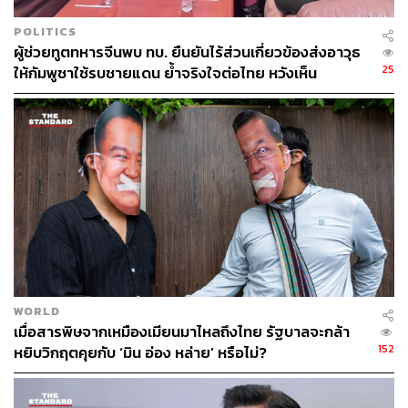
p.html
https://www.cnbc.com/2021/12/15/chinas-xi-and-russ
POLITICS
ias-putin-talk-geopolitics-in-video-call.htmlhttps://ww
ผู้ช่วยทูตทหารจีนพบ ทบ. ยืนยันไร้ส่วนเกี่ยวข้องส่งอาวุธ
w.globaltimes.cn/page/202112/1241580.shtml
25
ให้กัมพูชาใช้รบชายแดน ย้ำจริงใจต่อไทย หวังเห็น
ทางออกสันติวิธี
สามารถติดตาม THE STANDARD WEALTH
ผ่านแอปพลิเคชันต่างๆ ที่คุณสะดวกหรือใช้งานอยู่แล้วได้เลย
TAGS:
TCW Group
China
Wall Street
CNBC
WORLD
เมื่อสารพิษจากเหมืองเมียนมาไหลถึงไทย รัฐบาลจะกล้า
152
หยิบวิกฤตคุยกับ ‘มิน อ่อง หล่าย’ หรือไม่?