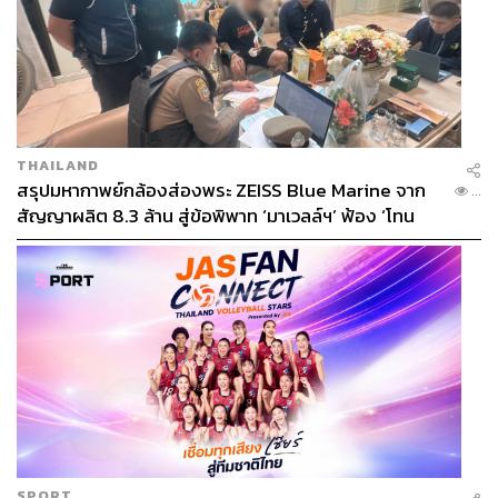
THAILAND
สรุปมหากาพย์กล้องส่องพระ ZEISS Blue Marine จาก
...
สัญญาผลิต 8.3 ล้าน สู่ข้อพิพาท ‘มาเวลล์ฯ’ ฟ้อง ‘โทน
บางแค’ ผิดนัดจ่ายหนี้-แอบระบุแบรนด์
SPORT