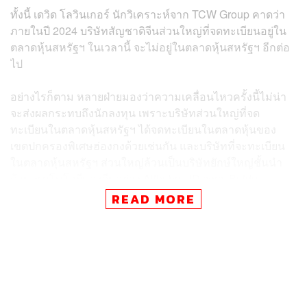
ทั้งนี้ เดวิด โลวินเกอร์ นักวิเคราะห์จาก TCW Group คาดว่า
ภายในปี 2024 บริษัทสัญชาติจีนส่วนใหญ่ที่จดทะเบียนอยู่ใน
ตลาดหุ้นสหรัฐฯ ในเวลานี้ จะไม่อยู่ในตลาดหุ้นสหรัฐฯ อีกต่อ
ไป
อย่างไรก็ตาม หลายฝ่ายมองว่าความเคลื่อนไหวครั้งนี้ไม่น่า
จะส่งผลกระทบถึงนักลงทุน เพราะบริษัทส่วนใหญ่ที่จด
ทะเบียนในตลาดหุ้นสหรัฐฯ ได้จดทะเบียนในตลาดหุ้นของ
เขตปกครองพิเศษฮ่องกงด้วยเช่นกัน และบริษัทที่จะทะเบียน
ในตลาดหุ้นสหรัฐฯ ส่วนใหญ่ล้วนเป็นบริษัทยักษ์ใหญ่ชั้นนำ
ด้านเทคโนโลยีของจีนอย่าง Alibaba, JD.com, Baidu,
NetEase และ Weibo
READ MORE
ขณะเดียวกัน มีรายงานว่าประธานาธิบดีสีจิ้นผิงของจีน และ
ประธานาธิบดีวลาดิเมียร์ ปูติน ของรัสเซีย ได้ประชุมผ่านทาง
วิดีโอออนไลน์ โดยเน้นย้ำถึงความเป็นพันธมิตรระหว่างสอง
ชาติ ท่ามกลางความสัมพันธ์กับชาติตะวันตกของจีนกับ
รัสเซียที่ถดถอยลง