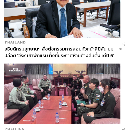
THAILAND
อธิบดีกรมอุทยานฯ สั่งตั้งกรรมการสอบหัวหน้าสิมิลัน ปม
...
ปล่อย ‘วีระ’ เข้าพักแรม ทั้งที่ประกาศห้ามค้างคืนตั้งแต่ปี 61
POLITICS