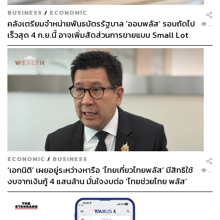
BUSINESS
/
ECONOMIC
คลังเตรียมจำหน่ายพันธบัตรรัฐบาล ‘ออมพลัส’ รอบถัดไป
...
เร็วสุด 4 ก.ย.นี้ อาจเพิ่มสัดส่วนการขายแบบ Small Lot
First มากขึ้น
ECONOMIC
/
BUSINESS
‘เอกนิติ’ เผยอยู่ระหว่างหารือ ‘ไทยเที่ยวไทยพลัส’ มีสิทธิใช้
...
งบจากเงินกู้ 4 แสนล้าน มั่นใจงบต่อ ‘ไทยช่วยไทย พลัส’
เฟส 2 มีเพียงพอ