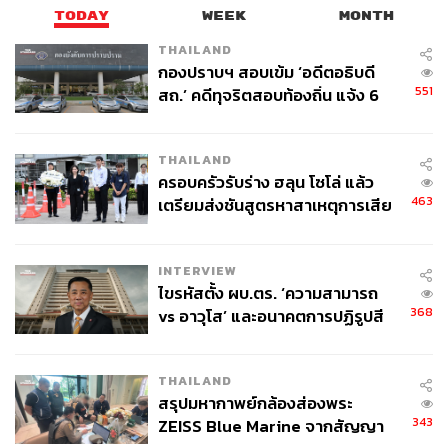
TODAY
WEEK
MONTH
THAILAND
กองปราบฯ สอบเข้ม ‘อดีตอธิบดี
551
สถ.’ คดีทุจริตสอบท้องถิ่น แจ้ง 6
ข้อหาหนัก จ่อชง ป.ป.ช. 12 ส.ค. นี้
THAILAND
ครอบครัวรับร่าง ฮลุน โซโล่ แล้ว
463
เตรียมส่งชันสูตรหาสาเหตุการเสีย
ชีวิต
INTERVIEW
ไขรหัสตั้ง ผบ.ตร. ‘ความสามารถ
368
vs อาวุโส’ และอนาคตการปฏิรูปสี
กากี กับ พล.ต.อ. เอก อังสนานนท์
THAILAND
สรุปมหากาพย์กล้องส่องพระ
343
ZEISS Blue Marine จากสัญญา