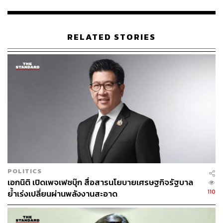
พลังงานสะอาด โดยมีเป้าหมายที่จะลดการปล่อยก๊าซเรือน
กระจกตามทิศทางพลังงานโลก
RELATED STORIES
ด้านนฤชล ดำรงปิยวุฒิ์ ประธานเจ้าหน้าที่ปฏิบัติการ สายงาน
กลยุทธ์การลงทุนและธุรกิจนวัตกรรมพลังงาน GUNKUL
กล่าวว่า ความร่วมมือนี้นับเป็นก้าวที่สำคัญของ GUNKUL ที่
จะต่อจิ๊กซอว์ด้านพลังงานให้ครบจนถึงสเกลระดับโครงสร้าง
พื้นฐานของประเทศ และเป็นเจตนารมณ์ร่วมกันที่จะทำให้
บริษัทร่วมทุนนี้เป็นตัวแทนขับเคลื่อนโครงการพลังงาน
หมุนเวียนที่มีศักยภาพในอนาคต
โดย GUNKUL มีความตั้งใจที่จะเพิ่มกำลังการผลิตพลังงาน
ลมและพลังงานแสงอาทิตย์ทั้งในและต่างประเทศ และมองว่า
ประสบการณ์ความชำนาญในด้านธุรกิจสาธารณูปโภค และ
POLITICS
เครือข่ายธุรกิจของ GULF ผนวกกับความเชี่ยวชาญของ
เอกนิติ เปิดเพจเฟซบุ๊ก สื่อสารนโยบายเศรษฐกิจรัฐบาล
GUNKUL ในการออกแบบและก่อสร้างโครงสร้างพื้นฐาน
110
ย้ำเร่งเปลี่ยนผ่านพลังงานสะอาด
ด้านระบบไฟฟ้าที่ครอบคลุมตั้งแต่โรงไฟฟ้า ระบบส่งและ
จำหน่ายไฟฟ้า จนถึงผู้ใช้ไฟฟ้าแบบครบวงจร จะขับเคลื่อนให้
เกิด Synergy ร่วมกัน และทำให้ภายในปี 2023 GUNKUL