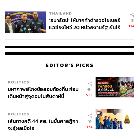
ผลิต 8.3 ล้าน สู่ข้อพิพาท ‘มา
เวลล์ฯ’ ฟ้อง ‘โทน บางแค’ ผิดนัด
THAILAND
จ่ายหนี้-แอบระบุแบรนด์
‘ธนารัตน์’ ให้ปากคำตำรวจไซเบอร์
334
แฉช่องโหว่ 20 หน่วยงานรัฐ ยันไร้
นัยทางการเมือง
EDITOR'S PICKS
POLITICS
มหากาพย์โกงข้อสอบท้องถิ่น ก่อน
523
เดินหน้าสู่จุดจบในสัปดาห์นี้
POLITICS
เส้นทางคดี 44 สส. ในชั้นศาลฎีกา
174
จะรู้ผลเมื่อไร