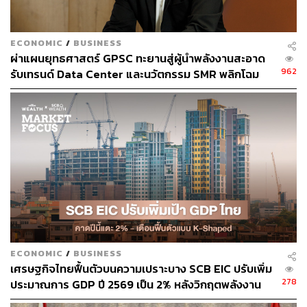
ช่องทางติดตาม
THE STANDARD WEALTH
Twitter:
twitter.com/standard_wealth
ECONOMIC
/
BUSINESS
Instagram:
instagram.com/thestandardwealth
ผ่าแผนยุทธศาสตร์ GPSC ทะยานสู่ผู้นำพลังงานสะอาด
Official Line
คลิก
https://lin.ee/xfPbXUP
962
รับเทรนด์ Data Center และนวัตกรรม SMR พลิกโฉม
อนาคตพลังงานไทย
สามารถติดตาม THE STANDARD WEALTH
ผ่านแอปพลิเคชันต่างๆ ที่คุณสะดวกหรือใช้งานอยู่แล้วได้เลย
TAGS:
บริษัท กัลฟ์ เอ็นเนอร์จี ดีเวลลอปเมนท์ จำกัด (มหาชน)
(GULF)
พลังงานสะอาด
Gunkul Engineering
ECONOMIC
/
BUSINESS
เศรษฐกิจไทยฟื้นตัวบนความเปราะบาง SCB EIC ปรับเพิ่ม
278
ประมาณการ GDP ปี 2569 เป็น 2% หลังวิกฤตพลังงาน
คลี่คลาย แต่เตือนครัวเรือน-SMEs ยังติดหล่มหนี้สูง