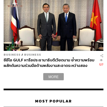
145
ABOUT THE AUTHOR
ศนิชา ละครพล
THE STANDARD WEALTH Editor
BUSINESS
/
BUSINESS
ซีอีโอ GULF หารือประธานาธิบดีเวียดนาม ย้ำความพร้อม
127
ผลักดันความร่วมมือด้านพลังงานสะอาดระหว่างสอง
ประเทศ
MORE
MOST POPULAR