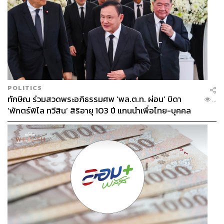
POLITICS
ทักษิณ ร่วมสวดพระอภิธรรมศพ ‘พล.ต.ท. ผ่อน’ บิดา
...
‘พักตร์พิไล ทวีสิน’ สิริอายุ 103 ปี แกนนำเพื่อไทย-บุคคล
หลากวงการร่วมอาลัย