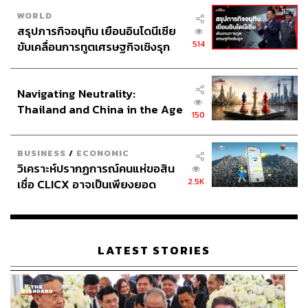
WORLD
สรุปภารกิจอนุทิน เยือนอินโดนีเซีย
514
ขับเคลื่อนการทูตเศรษฐกิจเชิงรุก
ประกาศหุ้นส่วนยุทธศาสตร์ไทย –
อินโดนีเซีย
Navigating Neutrality:
Thailand and China in the Age
150
of a New Global Order
BUSINESS
/
ECONOMIC
วิเคราะห์ปรากฏการณ์คนแห่ขอสิน
2.5K
เชื่อ CLICX อาจเป็นเพียงยอด
ภูเขาน้ำแข็ง ของปัญหาหนี้ครัว
เรือนไทยที่ถูกซุกไว้
LATEST STORIES