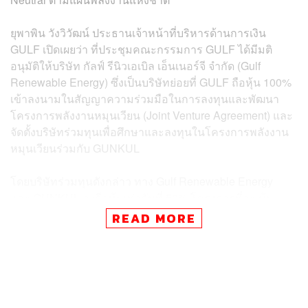
ยุพาพิน วังวิวัฒน์ ประธานเจ้าหน้าที่บริหารด้านการเงิน
GULF เปิดเผยว่า ที่ประชุมคณะกรรมการ GULF ได้มีมติ
อนุมัติให้บริษัท กัลฟ์ รีนิวเอเบิล เอ็นเนอร์จี จำกัด (Gulf
Renewable Energy) ซึ่งเป็นบริษัทย่อยที่ GULF ถือหุ้น 100%
เข้าลงนามในสัญญาความร่วมมือในการลงทุนและพัฒนา
โครงการพลังงานหมุนเวียน (Joint Venture Agreement) และ
จัดตั้งบริษัทร่วมทุนเพื่อศึกษาและลงทุนในโครงการพลังงาน
หมุนเวียนร่วมกับ GUNKUL
โดยบริษัทร่วมทุนดังกล่าว ทาง Gulf Renewable Energy
และ GUNKUL จะถือหุ้นเท่ากันที่ 50% โครงการที่จะเน้น
พัฒนา เช่น โครงการโรงไฟฟ้าพลังงานลมทั้งในและต่าง
READ MORE
ประเทศ โครงการโรงไฟฟ้าพลังงานแสงอาทิตย์ และ
โครงการพลังงานหมุนเวียนรูปแบบอื่นๆ รวมถึงธุรกิจด้าน
นวัตกรรมพลังงานต่างๆ เช่น ระบบส่งและจำหน่ายไฟฟ้า
อัจฉริยะในอนาคต