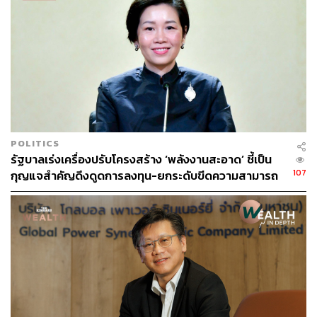
สามารถบรรลุเป้าหมายกำลังการผลิตพลังงานสะอาดรวม
ตามเป้าที่ทางบริษัทได้ประกาศไว้ก่อนหน้านี้
นฤชลกล่าวว่า นอกเหนือจากโอกาสที่ทั้ง 2 บริษัทจะร่วมกัน
เปลี่ยนทุกพื้นที่ให้สามารถเป็นแหล่งกำเนิดพลังงานสะอาดบน
โครงสร้างพื้นฐาน (Infrastructure) ที่รองรับความต้องการ
การใช้ไฟฟ้าในทุกมิติที่สมบูรณ์ยิ่งขึ้น และจะเป็นความร่วม
มือที่ไม่ได้จำกัดแค่มิติของสิ่งแวดล้อม แต่รวมไปถึงมิติทาง
POLITICS
ด้านสังคมและเศรษฐกิจผ่านรูปแบบของคาร์บอนเครดิตและ
รัฐบาลเร่งเครื่องปรับโครงสร้าง ‘พลังงานสะอาด’ ชี้เป็น
ใบรับรองเครดิตการผลิตพลังงานหมุนเวียน (REC) เพราะ
107
กุญแจสำคัญดึงดูดการลงทุน-ยกระดับขีดความสามารถ
ปริมาณคาร์บอนที่ลดได้จากอัตราส่วนของพลังงานสะอาดที่
การแข่งขันของไทย
เติบโตอย่างก้าวกระโดดจะเป็นอีกหนึ่งช่องทางในการเพิ่ม
รายได้ให้กับบริษัท เชื่อว่าจะนำไปสู่การเปลี่ยนแปลงและ
สร้าง Green Energy Landscape ของประเทศให้เป็นจริงขึ้น
มาได้