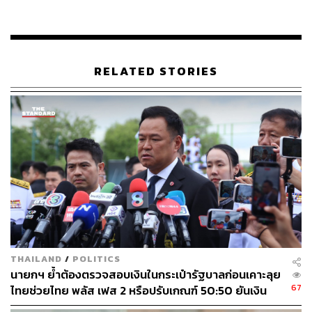
อาหารรวมมูลค่าสูงสุด 20,000 บาทต่อร้าน เพื่อดึงกลุ่ม
ลูกค้า และกระตุ้นการตัดสินใจซื้อ
อัดฉีดสินเชื่อเงินสดเพื่อเสริมสภาพคล่องให้กับร้าน
อาหารด้วยวงเงินตั้งแต่ 2,500 บาท สูงสุดถึง 2,000,000
RELATED STORIES
บาท
นอกจากนี้ แกร็บยังเสริมทัพด้วย
โปรโมชันส่งฟรี 5 กิโลเมตรแรก สำหรับทุกออเดอร์ที่
เลือกการจัดส่งแบบประหยัด (SAVER)
แจกส่วนลดพิเศษให้ลูกค้าสูงสุด 12,000 บาทต่อคน
สำหรับใช้สั่งอาหารผ่านโครงการฯ เพื่อกระตุ้นการสั่ง
ซ้ำและดันยอดขายให้ร้านอาหารเติบโต
มอบเครดิตการโฆษณาผ่าน GrabAds สูงสุดมูลค่า
1,200 บาท สำหรับทุกร้านที่ลงทะเบียนรับสิทธิพิเศษบน
THAILAND
/
POLITICS
แอปฯ GrabMerchant เพื่อใช้โปรโมตและเพิ่มการมอง
นายกฯ ย้ำต้องตรวจสอบเงินในกระเป๋ารัฐบาลก่อนเคาะลุย
เห็นของร้านค้าบนแพลตฟอร์ม
67
ไทยช่วยไทย พลัส เฟส 2 หรือปรับเกณฑ์ 50:50 ยันเงิน
ปูพรมสื่อโฆษณาและกิจกรรมการตลาดเต็มรูปแบบ
คงคลังรัฐบาลแข็งแรง