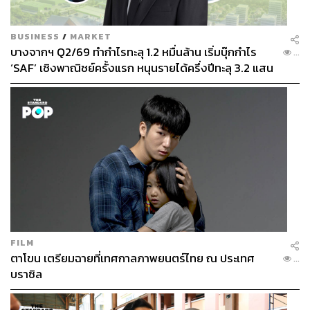
BUSINESS
/
MARKET
บางจากฯ Q2/69 ทำกำไรทะลุ 1.2 หมื่นล้าน เริ่มบุ๊กกำไร
...
‘SAF’ เชิงพาณิชย์ครั้งแรก หนุนรายได้ครึ่งปีทะลุ 3.2 แสน
ล้าน
FILM
ตาโขน เตรียมฉายที่เทศกาลภาพยนตร์ไทย ณ ประเทศ
...
บราซิล