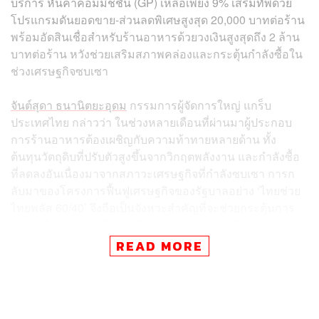
บริการ หั่นค่าคอมมิชชัน (GP) เหลือเพียง 9% เสริมทัพด้วย
โปรแกรมดันยอดขาย-ส่วนลดพิเศษสูงสุด 20,000 บาทต่อร้าน
พร้อมอัดสินเชื่อสำหรับร้านอาหารด้วยวงเงินสูงสุดถึง 2 ล้าน
บาทต่อร้าน หวังช่วยเสริมสภาพคล่องและกระตุ้นกำลังซื้อใน
ช่วงเศรษฐกิจซบเซา
จันต์สุดา ธนานิตยะอุดม
กรรมการผู้จัดการใหญ่ แกร็บ
ประเทศไทย กล่าวว่า ในช่วงหลายเดือนที่ผ่านมาผู้ประกอบ
การร้านอาหารต้องเผชิญกับความท้าทายหลายด้าน ทั้ง
ต้นทุนวัตถุดิบที่ปรับตัวสูงขึ้นจากวิกฤตพลังงาน และกำลังซื้อ
ที่ลดลงอันเนื่องมาจากสภาวะเศรษฐกิจที่กำลังซบเซา การก
ลับมาของโครงการฟื้นฟูเศรษฐกิจของรัฐบาลอย่าง ‘ไทยช่วย
ไทยพลัส 60/40’ จึงถือเป็นจังหวะสำคัญที่จะช่วยกระตุ้นการ
จับจ่ายในช่วงกลางปีและเยียวยาผลกระทบจากวิกฤตพลังงาน
ซึ่งหลังจากเปิดให้ลงทะเบียนเข้าร่วมโครงการฯ 4 วัน (25-28
READ MORE
พ.ค.) ได้รับความสนใจอย่างมากจนมีผู้ลงทะเบียนไปแล้ว
มากกว่า 26 ล้านสิทธิ์
ในฐานะผู้นำแพลตฟอร์มฟู้ดเดลิเวอรี แกร็บพร้อมเป็นส่วน