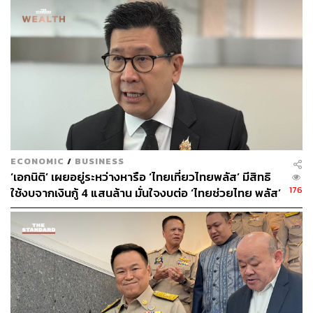
ผ่านทั้งช่องทางออนไลน์และออฟไลน์ทั่วประเทศไทย
เติมเกลหน้าร้าน ด้วยสื่อประชาสัมพันธ์และอุปกรณ์
ตกแต่งหน้าร้านสุดเอ็กซ์คลูซีฟ จาก ‘น้องเกล-แอบิเกล
รังษีสิงห์พิพัฒน์’ Friend of Grab คนล่าสุด พร้อมป้าย
โปรโมชันสุดน่ารัก ‘เติมเกลแล้ว สั่งร้านนี้เลย’ โดยมอบ
ให้ฟรีเฉพาะ 40,000 ร้านแรกที่ลงทะเบียนเข้าร่วมโครง
การฯ กับ GrabFood เท่านั้น
มอบคูปอง GrabMart มูลค่าสูงสุด 2,000 บาทต่อคน ให้
ลูกค้าได้นำไปช้อปสินค้าอุปโภคบริโภคจากซูเปอร์
มาร์เก็ต ร้านสะดวกซื้อ และร้านค้าทั่วไป
ECONOMIC
/
BUSINESS
‘เอกนิติ’ เผยอยู่ระหว่างหารือ ‘ไทยเที่ยวไทยพลัส’ มีสิทธิ
สิทธิ์ลุ้นรางวัลใหญ่ ขายอาหารผ่าน GrabFood ฟรี
176
ใช้งบจากเงินกู้ 4 แสนล้าน มั่นใจงบต่อ ‘ไทยช่วยไทย พลัส’
ตลอด 1 ปี (GP 0%) พร้อมรางวัลพิเศษอื่นๆ อีกมากมาย
เฟส 2 มีเพียงพอ
รวมมูลค่ากว่า 20 ล้านบาท
ผู้ประกอบการร้านอาหารที่สนใจเข้าร่วมโครงการ ‘ไทยช่วย
ไทยพลัส 60/40’ กับ GrabFood เพื่อรับสิทธิประโยชน์จาก
แคมเปญ ‘GrabFood X ไทยช่วยไทยพลัส 60/40’ สามารถ
ศึกษาข้อตกลงและเงื่อนไขการเข้าร่วมแคมเปญในแอปฯ