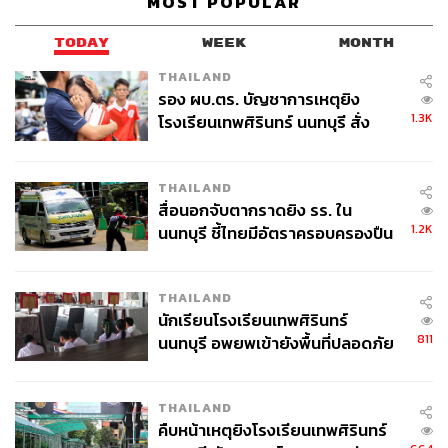
MOST POPULAR
TODAY
WEEK
MONTH
THAILAND
รอง ผบ.ตร. บัญชาการเหตุยิง
1.3K
โรงเรียนเทพศิรินทร์ นนทบุรี สั่ง
ค้นหา 2 รอบยืนยันไร้คนติดค้าง พบ
ศพปู่-ย่าที่บ้านพักผู้ก่อเหตุ
184
THAILAND
สื่อนอกจับตากราดยิง รร. ใน
1.2K
นนทบุรี ชี้ไทยมีอัตราครอบครองปืน
ABOUT THE AUTHOR
สูงในระดับต้นของภูมิภาค
THE STANDARD WEALTH
สำนักข่าวเศรษฐกิจ ธุรกิจ และการลงทุน โดย
THAILAND
ทีมข่าว THE STANDARD
นักเรียนโรงเรียนเทพศิรินทร์
811
นนทบุรี อพยพเข้ายังพื้นที่ปลอดภัย
ชั่วคราว หลังเหตุใช้อาวุธปืนภายใน
โรงเรียนคลี่คลาย
THAILAND
คืบหน้าเหตุยิงโรงเรียนเทพศิรินทร์