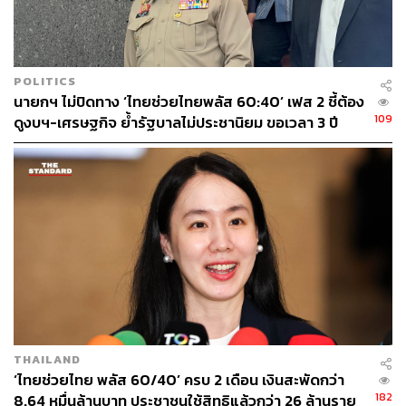
GrabMerchant ได้แล้วตั้งแต่วันนี้ เพื่อเตรียมลงทะเบียนบน
แอปฯถุงเงินและเลือกเข้าร่วมโครงการฯ กับ GrabFood ได้
ตั้งแต่วันที่ 10 มิถุนายน 2569 เป็นต้นไป ตามขั้นตอนดังต่อไป
นี้
POLITICS
นายกฯ ไม่ปิดทาง ‘ไทยช่วยไทยพลัส 60:40’ เฟส 2 ชี้ต้อง
สำหรับร้านอาหารศึกษาข้อตกลงและเงื่อนไขการเข้าร่วม
109
ดูงบฯ-เศรษฐกิจ ย้ำรัฐบาลไม่ประชานิยม ขอเวลา 3 ปี
แคมเปญได้ตั้งแต่วันที่ 29 พ.ค. 2569 เป็นต้นไป
พิสูจน์ผลงาน
เข้าแบนเนอร์ โครงการไทยช่วยไทยพลัส 60/40 บน
แอปฯ GrabMerchant
คลิกดูรายละเอียดและ กด ‘ยอมรับข้อตกลงและ
เงื่อนไข’
ตรวจสอบ ‘เลขประจำตัวผู้เสียภาษี’ ให้ตรงกับในแอปฯ
ถุงเงิน
สำหรับร้านอาหารลงทะเบียนบนแอปฯถุงเงิน และเลือกเข้า
THAILAND
ร่วมโครงการฯ กับ GrabFood ในวันที่ 10 มิ.ย. 2569 เป็นต้น
‘ไทยช่วยไทย พลัส 60/40’ ครบ 2 เดือน เงินสะพัดกว่า
ไป
182
8.64 หมื่นล้านบาท ประชาชนใช้สิทธิแล้วกว่า 26 ล้านราย