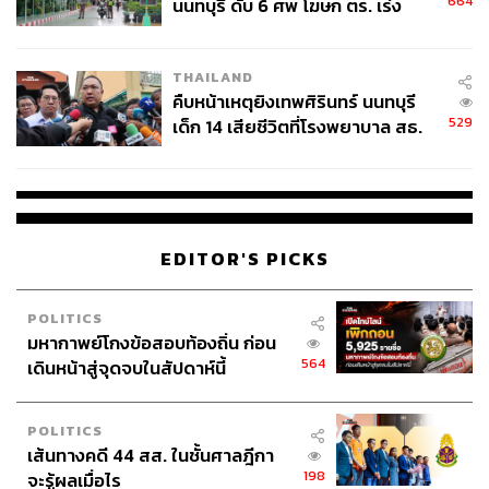
664
นนทบุรี ดับ 6 ศพ โฆษก ตร. เร่ง
สอบปมขโมยปืนปู่ก่อเหตุ
THAILAND
คืบหน้าเหตุยิงเทพศิรินทร์ นนทบุรี
529
เด็ก 14 เสียชีวิตที่โรงพยาบาล สธ.
ยืนยันครูเสียชีวิต 5 ราย เจ็บ 22
ราย
EDITOR'S PICKS
POLITICS
มหากาพย์โกงข้อสอบท้องถิ่น ก่อน
564
เดินหน้าสู่จุดจบในสัปดาห์นี้
POLITICS
เส้นทางคดี 44 สส. ในชั้นศาลฎีกา
198
จะรู้ผลเมื่อไร