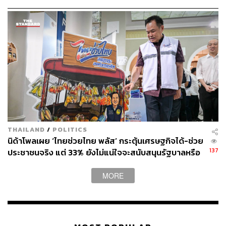
ร้านค้าเข้าร่วมทะลุ 1.19 ล้านร้าน
เข้าแอปฯ ถุงเงิน กด ‘สมัครฟรี’ ที่แบนเนอร์
เลือกเข้าร่วมไทยช่วยไทยพลัส 60/40 กับแพลตฟอร์ม
Grab
คัดลอก ‘รหัสร้านค้า’ จากแอปฯ GrabMerchant เพื่อ
กรอกข้อมูลบนแอปฯ ถุงเงิน
ยืนยันตัวตนด้วยรหัส OTP
ได้รับข้อความยืนยันการลงทะเบียนสำเร็จ
สามารถติดตาม THE STANDARD WEALTH
THAILAND
/
POLITICS
ผ่านแอปพลิเคชันต่างๆ ที่คุณสะดวกหรือใช้งานอยู่แล้วได้เลย
นิด้าโพลเผย ‘ไทยช่วยไทย พลัส’ กระตุ้นเศรษฐกิจได้-ช่วย
137
ประชาชนจริง แต่ 33% ยังไม่แน่ใจจะสนับสนุนรัฐบาลหรือ
ไม่
MORE
TAGS:
ไทยช่วยไทย พลัส
Grab
ร้านอาหาร
GrabFood
GrabMart
GrabAds
จันต์สุดา ธนานิตยะอุดม
ไทยช่วยไทย