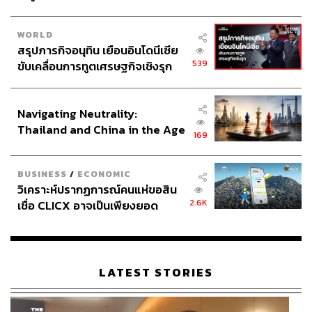
WORLD
สรุปภารกิจอนุทิน เยือนอินโดนีเซีย
539
ขับเคลื่อนการทูตเศรษฐกิจเชิงรุก
ประกาศหุ้นส่วนยุทธศาสตร์ไทย –
อินโดนีเซีย
Navigating Neutrality:
Thailand and China in the Age
169
of a New Global Order
BUSINESS
/
ECONOMIC
วิเคราะห์ปรากฏการณ์คนแห่ขอสิน
2.6K
เชื่อ CLICX อาจเป็นเพียงยอด
ภูเขาน้ำแข็ง ของปัญหาหนี้ครัว
เรือนไทยที่ถูกซุกไว้
LATEST STORIES