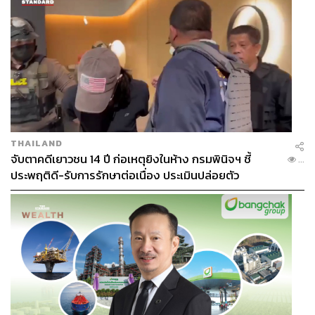
THAILAND
จับตาคดีเยาวชน 14 ปี ก่อเหตุยิงในห้าง กรมพินิจฯ ชี้
...
ประพฤติดี-รับการรักษาต่อเนื่อง ประเมินปล่อยตัว