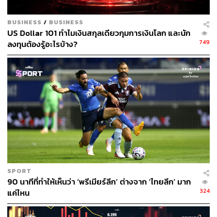
5.00% สู่ระดับ 2.75-3.00% ภายในเดือนกันยายน 2025
BUSINESS
/
BUSINESS
ขณะที่การคาดการณ์ของ Fed ที่ชี้ว่า การปรับลดอัตรา
US Dollar 101 ทำไมเงินสกุลเดียวกุมการเงินโลก และนัก
ดอกเบี้ยลงสู่ระดับ 2.75-3.00% ซึ่งเป็นระดับเดียวกับการคาด
749
ลงทุนต้องรู้อะไรบ้าง?
การณ์อัตราดอกเบี้ยระยะยาวของ Fed อาจเกิดในปี 2027
หรือเท่ากับต้องใช้ระยะเวลาไม่ต่ำกว่า 2 ปี ซึ่งความต่างของ
ระยะเวลาดังกล่าว สะท้อนว่าตลาดเก็งการปรับลดอัตรา
ดอกเบี้ยลงของ Fed ด้วยขนาดและความเร่งที่มาก เพื่อนำ
อัตราดอกเบี้ยกลับสู่ภาวะปกติภายในระยะเวลาเพียง 1 ปีนับ
จากนี้
ความเร่งในการปรับลดอัตราดอกเบี้ยดังกล่าว นับเป็นสิ่งที่นำ
ไปสู่ข้อถกเถียงที่คล้ายกับช่วงก่อนหน้านี้ เนื่องด้วยหาก
เศรษฐกิจสหรัฐฯ กำลังอยู่ในทิศทางที่ดี มีแนวโน้มชะลอตัวลง
ในรูปแบบ Soft Landing ได้สำเร็จ Fed ไม่มีความจำเป็นต้อง
SPORT
เร่งปรับลดอัตราดอกเบี้ยลงเท่ากับกระแสการคาดการณ์ของ
90 นาทีที่ทำให้เห็นว่า ‘พรีเมียร์ลีก’ ต่างจาก ‘ไทยลีก’ มาก
324
แค่ไหน
ตลาดในปัจจุบัน เว้นแต่เศรษฐกิจสหรัฐฯ อาจไม่ได้อยู่ใน
ทิศทางที่ดีมากนัก สอดคล้องกับ Citibank ที่ชี้ว่า ความเสี่ยงที่
เศรษฐกิจสหรัฐฯ จะเผชิญกับภาวะ Hard Landing นั้นเพิ่มสูง