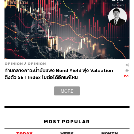
ขึ้น หลังภาวะตลาดแรงงานสหรัฐฯ อ่อนแอลง ซึ่งเป็นปัจจัยที่
มีแนวโน้มชี้นำให้ Fed จำเป็นต้องเร่งปรับลดอัตราดอกเบี้ย
ลง
ราคาทองคำจะปรับตัวขึ้นถึงระดับใด หากเศรษฐกิจ
สหรัฐฯ สามารถชะลอตัวลงแบบ Soft Landing
OPINION
/
OPINION
กระแสการคาดการณ์ต่อแนวโน้มที่ Fed จะปรับลดอัตรา
ท่ามกลางภาวะน้ำมันแพง Bond Yield พุ่ง Valuation
ดอกเบี้ยลงอย่างรวดเร็วและรุนแรง มีส่วนสร้างแรงกดดันให้
159
ตึงตัว SET Index ไปต่อได้อีกแค่ไหน
ค่าเงินดอลลาร์และอัตราผลตอบแทนพันธบัตรสหรัฐฯ หนุน
การปรับตัวขึ้นของราคาทองคำ ภายหลังการรับทราบข้อมูล
MORE
จากการประชุม FOMC รอบเดือนกันยายน ประกอบกับ
สถานการณ์ในตะวันออกกลางที่มีแนวโน้มยกระดับความ
รุนแรงขึ้น ราคาทองคำจึงสร้างระดับสูงสุดตลอดกาลได้อย่าง
ต่อเนื่อง โดยล่าสุดระดับสูงสุดตลอดกาลของทองคำอยู่ที่
MOST POPULAR
2,685.47 ดอลลาร์ต่อออนซ์
TODAY
WEEK
MONTH