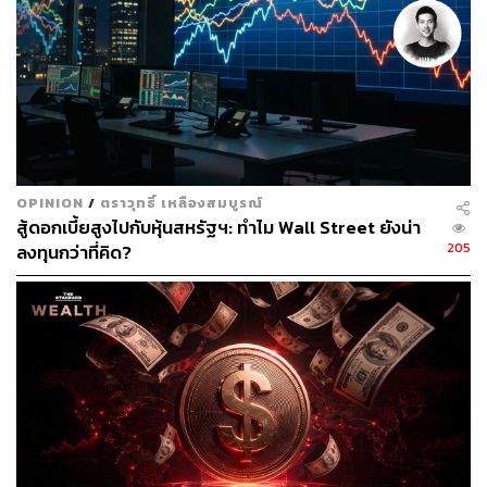
เงินเฟ้อชะลอตัวลงอย่างต่อเนื่อง ทำให้ Fed มีช่องว่างในการ
ปรับนโยบายการเงินที่มากกว่าปกติ
ส่วนฝั่งที่คาดการณ์การปรับลด 0.25% มีมุมมองว่า ภาวะ
เศรษฐกิจสหรัฐฯ กำลังชะลอตัวลงในรูปแบบ Soft Landing ดัง
นั้น Fed ไม่มีความจำเป็นต้องเริ่มปรับลดดอกเบี้ยด้วยอัตรา
0.50% ซึ่งนับเป็นขนาดการปรับลดที่ใหญ่เกินปกติ
(Oversized Cut) เสี่ยงชี้นำให้เกิดความกังวลต่อภาวะ
OPINION
/
ตราวุทธิ์ เหลืองสมบูรณ์
เศรษฐกิจสหรัฐฯ อีกทั้งยังอาจเร่งให้เงินเฟ้อกลับตัวขึ้นหรือ
สู้ดอกเบี้ยสูงไปกับหุ้นสหรัฐฯ: ทำไม Wall Street ยังน่า
ค้างตัวในระดับสูง เสี่ยงพลาดการบรรลุเป้าหมายด้านเงินเฟ้อ
205
ลงทุนกว่าที่คิด?
ของ Fed
อย่างไรก็ดี ภายหลังทุกคนได้รับทราบมติการปรับลดอัตรา
ดอกเบี้ยครั้งแรก พร้อมกับรายงานภาวะเศรษฐกิจสหรัฐฯ
ฉบับล่าสุด ที่ระบุการคาดการณ์ขนาดการปรับลดอัตรา
ดอกเบี้ยของ Fed ในปี 2024-2027 แล้ว กลับพบว่า ประเด็น
ขนาดการปรับลดอัตราดอกเบี้ยของ Fed ยังคงเป็นที่ถกเถียง
กันต่อไป โดยปัจจุบันกระแสการคาดการณ์ของตลาดชี้ว่า
Fed อาจเร่งปรับลดอัตราดอกเบี้ยลงอย่างรวดเร็ว จาก 4.75-