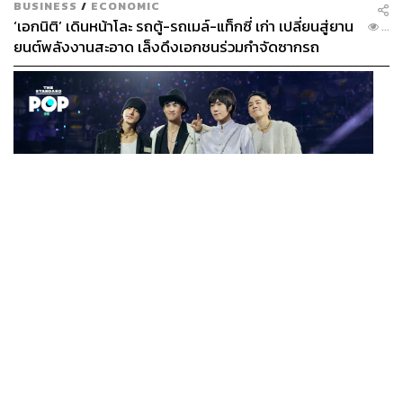
BUSINESS
/
ECONOMIC
‘เอกนิติ’ เดินหน้าโละ รถตู้-รถเมล์-แท็กซี่ เก่า เปลี่ยนสู่ยาน
...
ยนต์พลังงานสะอาด เล็งดึงเอกชนร่วมกำจัดซากรถ
MUSIC
F FOREVER IN BANGKOK คอนเสิร์ตสุดยิ่งใหญ่ของ
...
ตำนานรักแรกแห่งเอเชีย