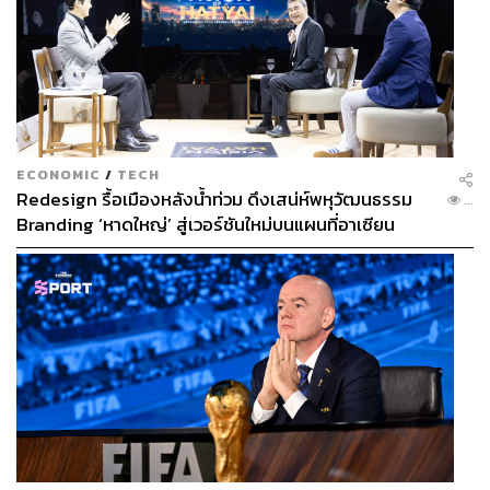
261
ABOUT THE AUTHOR
ฐิภา นววัฒนทรัพย์
ประธานเจ้าหน้าที่บริหาร บริษัท วายแอลจี บูล
ECONOMIC
/
TECH
เลี่ยน แอนด์ ฟิวเจอร์ส จำกัด (YLG)
Redesign รื้อเมืองหลังน้ำท่วม ดึงเสน่ห์พหุวัฒนธรรม
...
Branding ‘หาดใหญ่’ สู่เวอร์ชันใหม่บนแผนที่อาเซียน