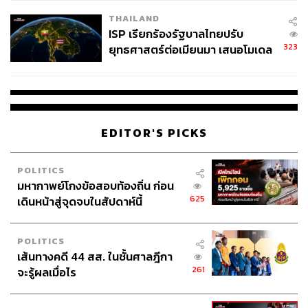
ดอกเบี้ยด้วยขนาดดังกล่าว เกิดขึ้นเพื่อประกันการชะลอตัวลง
THAILAND
ในรูปแบบ Soft Landing ของเศรษฐกิจสหรัฐฯ แต่ขนาดและ
ISP เรียกร้องรัฐบาลไทยปรับ
ความเร่งของการปรับลดอัตราดอกเบี้ยของ Fed นับจากนี้ ยัง
323
ยุทธศาสตร์ต่อเมียนมา เสนอโมเดล
เป็นสิ่งที่ยังมีความไม่แน่นอน ถึงกระนั้น ด้วยแนวโน้มการ
‘3 ระเบียง’ รับมือภัยคุกคามข้าม
ปรับลดอัตราดอกเบี้ยตามที่ Fed ส่งสัญญาณ วายแอลจี
แดน
ประเมินว่า ราคาทองคำมีโอกาสสร้างระดับสูงสุดตลอดกาล
เหนือ 2,700 ดอลลาร์ต่อออนซ์ ได้ก่อนปี 2025 และตามการ
คาดการณ์ของ Citigroup และ Goldman Sachs ชี้ว่า ราคา
EDITOR'S PICKS
ทองคำมีแนวโน้มปรับตัวขึ้นสร้างระดับสูงสุดตลอดกาลที่
3,000 ดอลลาร์ต่อออนซ์ ภายในกลางปี 2025 โดยสถาบันการ
POLITICS
เงินทั้ง 2 แห่งคาดว่า Fed จะปรับลดอัตราดอกเบี้ยลงสู่ระดับ
มหากาพย์โกงข้อสอบท้องถิ่น ก่อน
3.25-3.00% ในปีหน้า ซึ่งเท่ากับการส่งสัญญาณของ Fed
625
เดินหน้าสู่จุดจบในสัปดาห์นี้
อนึ่ง สภาทองคำโลก (World Gold Council: WGC) ประเมิน
POLITICS
ว่า หากเศรษฐกิจสหรัฐฯ สามารถชะลอตัวลงในรูปแบบ Soft
เส้นทางคดี 44 สส. ในชั้นศาลฎีกา
Landing สำเร็จ อาจสร้างแรงหนุนต่อราคาทองคำเพียงระดับ
261
จะรู้ผลเมื่อไร
จำกัด ทำให้มีความเป็นไปได้ว่า การปรับตัวขึ้นต่อจากระดับ
3,000 ดอลลาร์ต่อออนซ์ ยังมีความไม่แน่นอน ดังนั้น แนะนำ