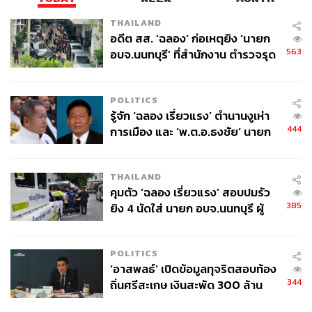
อย่างไรก็ดี ขนาดและความเร่งการปรับลดอัตราดอกเบี้ยของ
THAILAND
Fed ยังนับว่าเป็นประเด็นที่อาจสร้างความเสี่ยงให้กับราคา
อดีต สส. ‘ฉลอง’ ก่อเหตุยิง ‘นายก
ทองคำได้ในระยะข้างหน้า เนื่องด้วยราคาทองคำซึมซับมุม
563
อบจ.นนทบุรี’ ที่สำนักงาน ตำรวจรุด
มองเชิงบวกของประเด็นดังกล่าวไปในระดับสูง หากมีการ
ลงพื้นที่
เปลี่ยนแปลงในเชิงลบ หรือ Fed ไม่ได้ผ่อนคลายนโยบายการ
เงินเท่ากับที่ตลาดตั้งความหวังไว้ ราคาทองคำเสี่ยงปรับฐาน
POLITICS
ลง หากไม่มีปัจจัยบวกอื่นเข้ามาหนุนไว้
รู้จัก ‘ฉลอง เรี่ยวแรง’ ตำนานงูเห่า
444
การเมือง และ ‘พ.ต.อ.ธงชัย’ นายก
ทั้งนี้ แม้ FOMC มีมติการปรับลดอัตราดอกเบี้ยลงครั้งแรก
อบจ. นนทบุรี หลายสมัย บุคคล
ด้วยขนาด 0.50% ซึ่งนับว่าเหนือความคาดหมายของผู้
สำคัญในเหตุยิง
เชี่ยวชาญส่วนใหญ่ กระนั้นนับว่าการปรับลดดังกล่าวไม่สร้าง
THAILAND
คุมตัว ‘ฉลอง เรี่ยวแรง’ สอบปมรัว
ความกังวลต่อประเด็นภาวะเศรษฐกิจของสหรัฐฯ มากนัก
385
ยิง 4 นัดใส่ นายก อบจ.นนทบุรี ผู้
เนื่องด้วยการแถลงของ เจอโรม พาวเวลล์ ประธาน Fed ชี้ถึง
ว่าฯ ลงพื้นที่ตรวจสอบเร่งหาสาเหตุ
เหตุผลของการปรับลดอัตราดอกเบี้ยที่ 0.50% เพื่อปรับการ
ดำเนินนโยบายการเงินให้มีความเป็นกลางมากขึ้น ปฏิเสธ
POLITICS
การปรับลดอัตราดอกเบี้ยด้วยระดับดังกล่าวจากเหตุผลจาก
‘อาสพลธ์’ เปิดข้อมูลทุจริตสอบท้อง
สถานการณ์เชิงลบของเศรษฐกิจสหรัฐฯ
344
ถิ่นศรีสะเกษ เงินสะพัด 300 ล้าน
จ่อขยายผลรื้อคดีทั่วประเทศ
นักเศรษฐศาสตร์หลายรายประเมินว่า การเริ่มปรับลดอัตรา