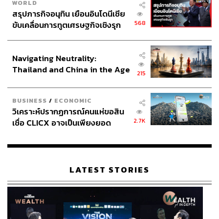
พิจารณาภาวะเศรษฐกิจสหรัฐฯ และแนวโน้มการปรับลด
WORLD
สรุปภารกิจอนุทิน เยือนอินโดนีเซีย
อัตราดอกเบี้ยของ Fed ในปี 2025 เพื่อประเมินทิศทางราคา
568
ขับเคลื่อนการทูตเศรษฐกิจเชิงรุก
ทองคำต่อไป
ประกาศหุ้นส่วนยุทธศาสตร์ไทย –
อินโดนีเซีย
สามารถติดตาม THE STANDARD WEALTH
Navigating Neutrality:
Thailand and China in the Age
ผ่านแอปพลิเคชันต่างๆ ที่คุณสะดวกหรือใช้งานอยู่แล้วได้เลย
215
of a New Global Order
BUSINESS
/
ECONOMIC
วิเคราะห์ปรากฏการณ์คนแห่ขอสิน
2.7K
เชื่อ CLICX อาจเป็นเพียงยอด
TAGS:
การลงทุน
Opinion
ธนาคารกลางสหรัฐฯ (Fed)
ภูเขาน้ำแข็ง ของปัญหาหนี้ครัว
ราคาทองคำ
ทองคำ
เรือนไทยที่ถูกซุกไว้
LATEST STORIES