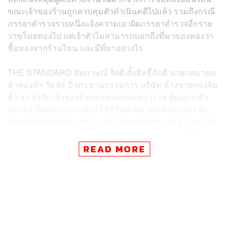
ขณะเจ้าของร้านถูกควบคุมตัวดำเนินคดีไปแล้ว รวมถึงกรณี
ภรรยาตำรวจรายหนึ่งแจ้งความเอาผิดภรรยาตำรวจอีกราย
ว่าขโมยทองไป แต่เจ้าตัวไม่สามารถบอกถึงที่มาของทองว่า
ซื้อทองจากร้านไหน และมีที่มาอย่างไร
THE STANDARD สัมภาษณ์ จิตติ ตั้งสิทธิ์ภักดี นายกสมาคม
ค้าทองคำ วัย 84 ปี ประธานกรรมการ บริษัท ห้างขายทองจิน
ฮั้วเฮง จำกัด เจ้าของร้านทองบนถนนเยาวราช ผู้บอกว่าตัว
เขาเองเป็นคนรุ่นเก่า เลือกใช้ชีวิตทำสมาคมค้าทองคำ ซึ่ง
ต้องทุ่มเทเวลาจัดอบรมและประสานองค์กรภาครัฐ โดยมีเป้า
หมายคือต้องการให้วงการทองคำมีความเจริญ น่าเชื่อถือทั้ง
ในประเทศและต่างประเทศ
READ MORE