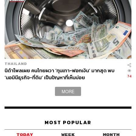
ยังมี 5-10 บาท เหล่านี้ราคาซื้อขายเป็นทองคำแท่งไม่มีค่า
กำเหน็จ เวลาขายราคาดีกว่าทองรูปพรรณ เพราะทองรูป
พรรณมีน้ำประสานที่เชื่อมแต่ละข้อและมีค่าแรง
THAILAND
นิด้าโพลเผย คนไทยผวา ‘ทุนเทา-ฟอกเงิน’ มากสุด พบ
74
‘นอมินีธุรกิจ-ที่ดิน’ เป็นปัญหาที่เห็นบ่อย
MORE
MOST POPULAR
กรณีพบว่ามีการขายทองออนไลน์ในโซเชียลมีเดีย
TODAY
WEEK
MONTH