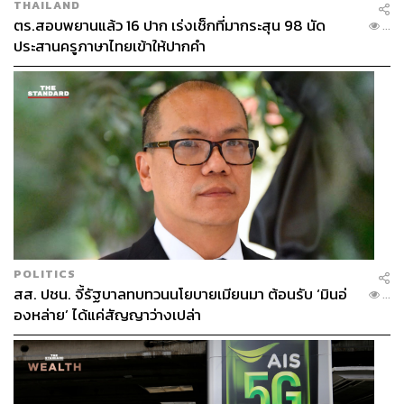
THAILAND
ตรวจสอบทุกปี ถ้าไม่สุ่มตรวจบางทีจะมีพวกกระเป๋าหิ้ว ไม่ได้
ตร.สอบพยานแล้ว 16 ปาก เร่งเช็กที่มากระสุน 98 นัด
...
มาจากร้านขายส่งที่ได้มาตรฐาน เขาก็เอาทองที่ไม่ได้
ประสานครูภาษาไทยเข้าให้ปากคำ
มาตรฐานไปขายถูกๆ แย่งลูกค้า เขาได้กำไรจากการเอาทอง
ไม่ได้มาตรฐานมาขาย สมาคมถือว่าเรื่องมาตรฐานสำคัญ
มาก เราแจ้งสมาชิกสมาคมว่า ถ้ามีอะไรก็ร้องเรียนได้ เพราะ
เราร่วมกับ สคบ. ให้มีข้อกำหนดต่างๆ ส่วนทองคำที่ขาย
ออนไลน์แล้วมีปัญหา ไม่ใช่ร้านที่เป็นสมาชิกของสมาคม
POLITICS
สส. ปชน. จี้รัฐบาลทบทวนนโยบายเมียนมา ต้อนรับ ‘มินอ่
...
องหล่าย’ ได้แค่สัญญาว่างเปล่า