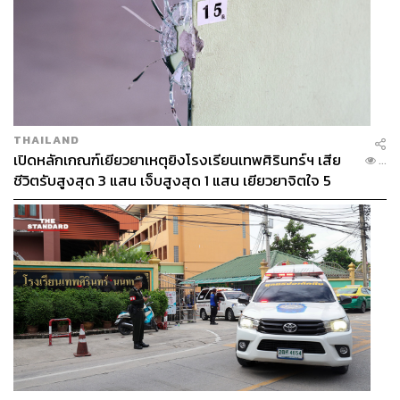
สมาคมค้าทองคำแบ่งร้านทองมีทั้งขายปลีกขายส่ง นำเข้าส่ง
ออก เรามีหลายกลุ่ม มีความเข้มงวดกับกลุ่มค้าส่ง เพราะ
ต้นตอจะมาจากร้านขายส่ง ทุกร้านถูกตรวจสอบอย่าง
เคร่งครัด ต้องมีทุนจดทะเบียน มีประสบการณ์ ซึ่งร้านขายส่ง
ทั้งหมดอยู่ในเยาวราช
THAILAND
เปิดหลักเกณฑ์เยียวยาเหตุยิงโรงเรียนเทพศิรินทร์ฯ เสีย
...
ส่วนร้านขายปลีกที่เป็นสมาชิกสมาคมมี 2,000 กว่าแห่ง ใช้
ชีวิตรับสูงสุด 3 แสน เจ็บสูงสุด 1 แสน เยียวยาจิตใจ 5
วิธีสุ่มตรวจ เพราะคงตรวจไม่หมด แล้วร้านทองทั้งหมดทั่ว
ระดับ
ประเทศมี 6,000-7,000 แห่ง บางส่วนให้ประธานชมรมแต่ละ
ภาคช่วยกันดูแล
โครงสร้างจะมีผู้ค้าปลีกและขายส่ง เฉพาะกลุ่มเยาวราชอีก
แบบหนึ่ง เพราะร้านทองทั่วไปในชานเมือง ต่างจังหวัด และ
รายย่อย ไม่ได้ผลิตทองเอง เขามาซื้อจากร้านขายส่งไปขาย
ส่วนร้านทองในเยาวราชจะผลิตทองเอง
การทำงานจะมีการสุ่มตรวจแต่ละภาค มีการจัดสัมมนา และ