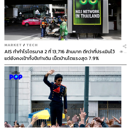
นัดพบรัฐมนตรีประจำสำนักนายกรัฐมนตรี จี้การทำงาน
สคบ.
MARKET
/
TECH
ตอนนี้จึงดำเนินการและนัดพบ จิราพร สินธุไพร รัฐมนตรี
AIS ทำกำไรไตรมาส 2 ที่ 13,716 ล้านบาท ดีกว่าที่ประเมินไว้
...
ประจำสำนักนายกรัฐมนตรี วันที่ 1 พฤศจิกายน 2567 เวลา
แต่ยังคงเป้าทั้งปีเท่าเดิม เน็ตบ้านโตแรงสุด 7.9%
13.00 น. เพราะขณะนี้มีการผลิตทองไม่ได้มาตรฐานและมี
ทองปลอมเยอะ ซึ่งก็เป็นข่าว
จะไปพบรัฐมนตรีเพื่อขอความร่วมมือรัฐมนตรีให้จี้ สคบ. ให้
ออกมามีแอ็กชัน เนื่องจากถ้าทิ้งนานไป มีทองไม่ได้
มาตรฐานก็เสียชื่อทองในประเทศไทย ขณะที่สมาชิกสมาคม
ต้องทำอย่างได้มาตรฐาน