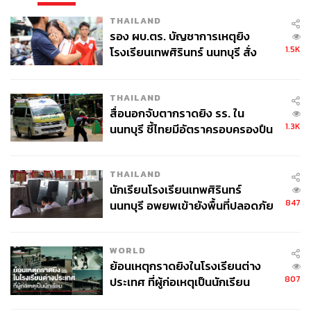
ประชาชนจะสามารถตรวจสอบอย่างไรเพื่อไม่ให้เกิด
THAILAND
ปัญหาอย่างที่เกิดขึ้น
รอง ผบ.ตร. บัญชาการเหตุยิง
1.5K
โรงเรียนเทพศิรินทร์ นนทบุรี สั่ง
เดี๋ยวนี้มีร้านทองออนไลน์เปิดใหม่ ถ้าเราเห็นมีพฤติกรรมที่ไม่
ค้นหา 2 รอบยืนยันไร้คนติดค้าง พบ
เหมาะสม และเขาไม่ได้อยู่ในวงการทอง เราก็ไม่พิจารณาให้
ศพปู่-ย่าที่บ้านพักผู้ก่อเหตุ
THAILAND
เป็นสมาชิกสมาคมค้าทองคำ เพราะถ้าเขาอ้างไปแล้วหลอก
สื่อนอกจับตากราดยิง รร. ใน
ลวงประชาชนก็ทำให้เสียชื่อ
1.3K
นนทบุรี ชี้ไทยมีอัตราครอบครองปืน
สูงในระดับต้นของภูมิภาค
ก่อนหน้านี้ 2 ปี ทองไม่ค่อยมีปัญหา เพราะสมาคมค้าทองคำ
จะมี สคบ. ช่วยกลั่นกรองดูแลสมาชิกสมาคม
THAILAND
นักเรียนโรงเรียนเทพศิรินทร์
การจะเข้ามาเป็นสมาชิกสมาคม ต้องผ่านการตรวจสอบว่า
847
นนทบุรี อพยพเข้ายังพื้นที่ปลอดภัย
ร้านนี้มีแบ็กกราวด์เป็นอย่างไร ใครเป็นเจ้าของและทำอะไร
ชั่วคราว หลังเหตุใช้อาวุธปืนภายใน
จะสมัครเข้ามาต้องมีรายละเอียดพอสมควร ไม่ใช่รับสมาชิก
โรงเรียนคลี่คลาย
กันง่ายๆ เพราะกลัวจะไปทำเสียชื่อ ถ้าผ่านการตรวจสอบแล้ว
WORLD
ย้อนเหตุกราดยิงในโรงเรียนต่าง
สมาคมจะให้มีโลโก้ติดไว้หน้าร้าน ว่าเป็นสมาชิกสมาคมค้า
807
ประเทศ ที่ผู้ก่อเหตุเป็นนักเรียน
ทองคำ ซึ่งเราผลักดันกันมา