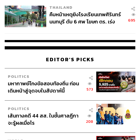
แต่เนื่องจากว่า 2 ปีที่ผ่านมา สคบ. เปลี่ยนแปลงโครงสร้าง
THAILAND
ภายในบางอย่าง จึงยังไม่ดำเนินการต่อ ตอนนี้สมาคม
คืบหน้าเหตุยิงโรงเรียนเทพศิรินทร์
พยายามประสานงานบอกว่า ถ้าเราไม่ตรวจให้เข้มงวดเกรง
695
นนทบุรี ดับ 6 ศพ โฆษก ตร. เร่ง
ว่าคุณภาพจะเสื่อม
สอบปมขโมยปืนปู่ก่อเหตุ
EDITOR'S PICKS
POLITICS
มหากาพย์โกงข้อสอบท้องถิ่น ก่อน
573
เดินหน้าสู่จุดจบในสัปดาห์นี้
POLITICS
เส้นทางคดี 44 สส. ในชั้นศาลฎีกา
208
จะรู้ผลเมื่อไร
สมาคมจึงอยากให้ สคบ. มาตรวจร่วมกับสมาคม เพราะ