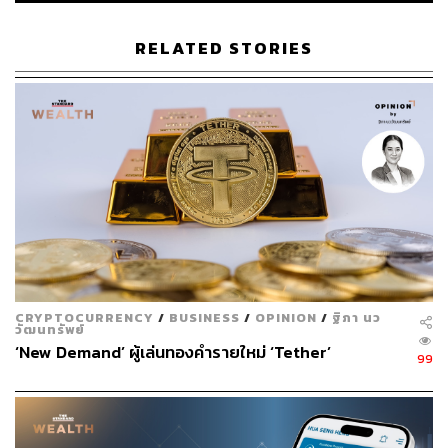
ราะจริงๆ แล้วข้อมูลความรู้เรื่องทองคำมีราคาที่แน่นอน มี
การประกาศอยู่ทุกวัน ไม่มีอะไรพิเศษกว่านั้น เราซื้อเข้าขา
RELATED STORIES
ยออกห่างกันแค่ 100 บาท
ราคาทองแท่งซื้อเข้าขายออกห่างกัน 100 บาท ส่วนทองรูป
พรรณซื้อเข้าขายออกห่างกันหลายร้อยบาท มีความแตกต่าง
กัน ทองรูปพรรณค่ากำเหน็จต่อทองหนึ่งบาทอย่างน้อยก็ 700-
800 บาท ราคาตอนซื้อกับตอนขายจึงต่างกันหลายร้อย เวลา
มาขายกลับทองรูปพรรณจะถูกกว่าราคาทองแท่ง
เว็บไซต์ของสมาคมก็พยายามประชาสัมพันธ์ให้ความรู้และ
ข้อมูล แล้วประกาศอยู่ทุกวัน เช่น ถ้าราคาทองขายออก
43,950 บาท ราคารับซื้อคือ 43,850 บาท ถ้าขายถูกหรือแพง
CRYPTOCURRENCY
/
BUSINESS
/
OPINION
/
ฐิภา นว
กว่านี้เป็นไปไม่ได้ ผู้บริโภคต้องวิเคราะห์ ถ้าร้านไหนอ้างว่า
วัฒนทรัพย์
แถมโน่นแถมนี่ จะเป็นไปได้อย่างไร ราคาทองแต่ละวัน
‘New Demand’ ผู้เล่นทองคำรายใหม่ ‘Tether’
99
กำหนดไว้แล้ว ถ้าจะถูกกว่าเกิน 100 บาท หรือเกินเป็น 1,000
บาท ยิ่งเป็นไปไม่ได้
ในมุมของผู้บริโภคต้องพิจารณา ถ้าจะบอกว่าซื้อ 10,000