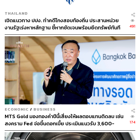
ต้องแจ้งลูกค้าว่าชิ้นนี้ค่ากำเหน็จเท่าไร แล้วต้องมีโลโก้ยี่ห้อ
ถ้าราคาทอง 40,000 บาท ต้องระบุให้ทราบว่าค่ากำเหน็จ
THAILAND
เท่าไร เช่น 1,000 บาท ต้องแสดงให้ทราบ ไม่ใช่อยู่ดีๆ ไปขาย
เปิดแนวทาง ปปง. ทำคดีโกงสอบท้องถิ่น ประสานหน่วย
ราคาเกินโดยไม่บอกลูกค้า
491
งานรัฐเร่งหาหลักฐาน ชี้หากชัดเจนพร้อมยึดทรัพย์ทันที
ผมเป็นนายกสมาคม ต้องทำตัวเป็นตัวอย่าง ร้านผมแจ้งค่า
กำเหน็จแต่ละถาดที่วางทองและชั่งน้ำหนักให้ดูแต่ละชิ้น ระบุ
น้ำหนัก เปอร์เซ็นต์ 96.5% ต้องมีระบุในชิ้นงาน มีโลโก้ผู้ผลิต
ยี่ห้อจินฮั้วเฮง มีระบุหมด ทองรูปพรรณก็ระบุ ทำตาม
มาตรฐานที่ สคบ. ร่วมกับสมาคมค้าทองคำกำหนดออกมา
สามารถตรวจสอบได้
ถ้าซื้อให้ลูกหลานหรือเก็งกำไร สามารถซื้อทองแท่งเพียวๆ
96.5% เช่นเดียวกับทองรูปพรรณ แต่ถ้าทอง 99.99% ต้องมี
น้ำหนักแท่ง 1 กิโลกรัมและมาจากนอก
ECONOMIC
/
BUSINESS
MTS Gold มองทองคำปีนี้เสี่ยงให้ผลตอบแทนติดลบ เซ่น
174
สงคราม Fed จ่อขึ้นดอกเบี้ย ประเมินแนวรับ 3,600-
ส่วนทองแท่งของจินฮั้วเฮงตอนนี้ สำหรับลูกค้าที่มีเงินไม่มาก
3,800 ดอลลาร์ต่อออนซ์
ก็สามารถซื้อทองแท่งที่ราคาไม่สูง มีเงินหลักพันก็สามารถ
ซื้อได้ มี 0.3 กรัม เล็กๆ อยู่ในการ์ด และมี 1 กรัม นอกจากนี้