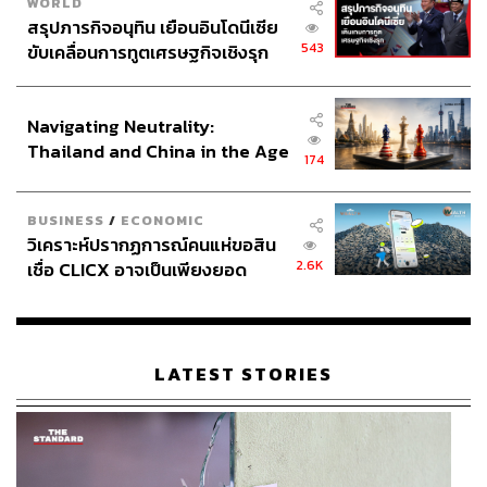
หน่วยราชการอาจไม่รู้เท่าสมาคม ขณะที่สมาคมรู้ ใครเป็น
WORLD
สรุปภารกิจอนุทิน เยือนอินโดนีเซีย
ใครก็รู้หมด พาไปจี้ไปตรวจสอบก็สามารถทำได้
543
ขับเคลื่อนการทูตเศรษฐกิจเชิงรุก
ประกาศหุ้นส่วนยุทธศาสตร์ไทย –
ถ้าเป็นสมาชิกของสมาคมร้านเขาจะมีโลโก้ติดอยู่ แสดงว่า
อินโดนีเซีย
ผ่านการตรวจสอบ ได้มาตรฐาน โดยสมาคมค้าทองคำร่วม
Navigating Neutrality:
กับ สคบ. มีการตรวจสอบสินค้าที่มีมาตรฐาน และให้การ
Thailand and China in the Age
รับรอง รวมถึงมีการสุ่มตรวจทั้งร้านย่อยและผู้ผลิตในแต่ละปี
174
of a New Global Order
BUSINESS
/
ECONOMIC
วิเคราะห์ปรากฏการณ์คนแห่ขอสิน
2.6K
เชื่อ CLICX อาจเป็นเพียงยอด
ภูเขาน้ำแข็ง ของปัญหาหนี้ครัว
เรือนไทยที่ถูกซุกไว้
LATEST STORIES