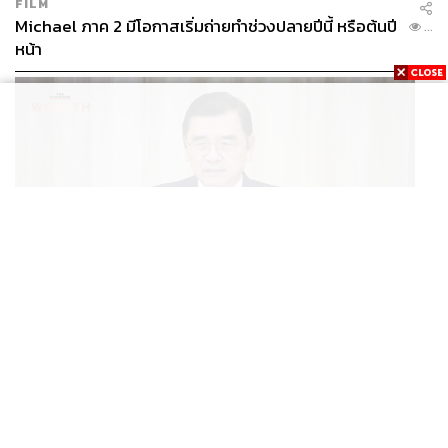
FILM
Michael ภาค 2 มีโอกาสเริ่มถ่ายทำช่วงปลายปีนี้ หรือต้นปี
...
หน้า
ทองต้องมีที่มาที่ไป และเกี่ยวข้องพระราชบัญญัติ
ป้องกันและปราบปรามการฟอกเงิน
ECONOMIC
/
BUSINESS
ฮับ Data Center ไทย อย่าแลกกับค่าไฟแพง! CEO ภาค
...
อุตสาหกรรมชี้รัฐต้องคุมต้นทุนน้ำ-ไฟ
เอกสารการซื้อขายที่เห็นออกมาอย่างเป็นทางการ เดี๋ยวนี้มี
การใช้คอมพิวเตอร์พิมพ์ออกมาสะดวกสบาย สมัยก่อนอาจ
ใช้มือเขียน เอกสารสมัยก่อนจึงดูไม่ทันสมัยเหมือนปัจจุบัน
เอกสารใบเสร็จรับเงินที่ลูกค้าได้รับนี้ มีเหตุผลมาจากการซื้อ