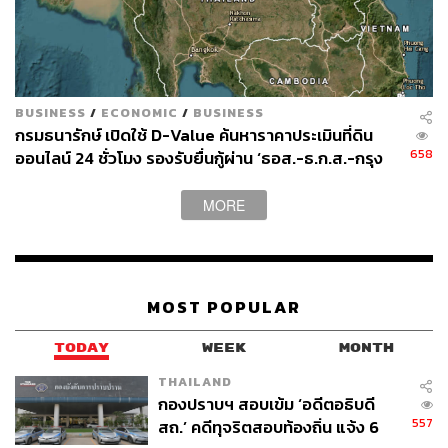
BUSINESS
/
ECONOMIC
/
BUSINESS
กรมธนารักษ์ เปิดใช้ D-Value ค้นหาราคาประเมินที่ดิน
658
ออนไลน์ 24 ชั่วโมง รองรับยื่นกู้ผ่าน ‘ธอส.-ธ.ก.ส.-กรุง
ไทย’
MORE
MOST POPULAR
TODAY
WEEK
MONTH
THAILAND
กองปราบฯ สอบเข้ม ‘อดีตอธิบดี
557
สถ.’ คดีทุจริตสอบท้องถิ่น แจ้ง 6