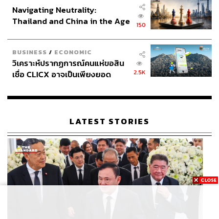
Navigating Neutrality:
Thailand and China in the Age
150
of a New Global Order
BUSINESS
/
ECONOMIC
วิเคราะห์ปรากฏการณ์คนแห่ขอสิน
2.5K
เชื่อ CLICX อาจเป็นเพียงยอด
ภูเขาน้ำแข็ง ของปัญหาหนี้ครัว
เรือนไทยที่ถูกซุกไว้
LATEST STORIES