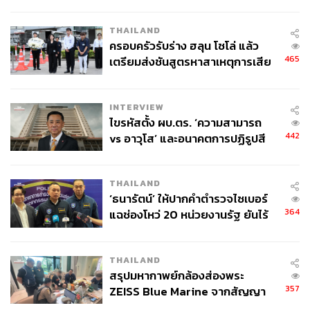
ข้อหาหนัก จ่อชง ป.ป.ช. 12 ส.ค. นี้
THAILAND
ครอบครัวรับร่าง ฮลุน โซโล่ แล้ว
465
เตรียมส่งชันสูตรหาสาเหตุการเสีย
ชีวิต
INTERVIEW
ไขรหัสตั้ง ผบ.ตร. ‘ความสามารถ
442
vs อาวุโส’ และอนาคตการปฏิรูปสี
กากี กับ พล.ต.อ. เอก อังสนานนท์
THAILAND
‘ธนารัตน์’ ให้ปากคำตำรวจไซเบอร์
364
แฉช่องโหว่ 20 หน่วยงานรัฐ ยันไร้
นัยทางการเมือง
THAILAND
สรุปมหากาพย์กล้องส่องพระ
357
ZEISS Blue Marine จากสัญญา
ผลิต 8.3 ล้าน สู่ข้อพิพาท ‘มา