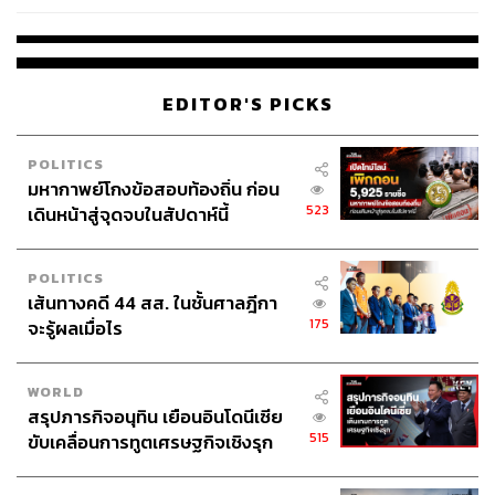
เวลล์ฯ’ ฟ้อง ‘โทน บางแค’ ผิดนัด
จ่ายหนี้-แอบระบุแบรนด์
EDITOR'S PICKS
POLITICS
มหากาพย์โกงข้อสอบท้องถิ่น ก่อน
523
เดินหน้าสู่จุดจบในสัปดาห์นี้
POLITICS
เส้นทางคดี 44 สส. ในชั้นศาลฎีกา
175
จะรู้ผลเมื่อไร
WORLD
สรุปภารกิจอนุทิน เยือนอินโดนีเซีย
515
ขับเคลื่อนการทูตเศรษฐกิจเชิงรุก
ประกาศหุ้นส่วนยุทธศาสตร์ไทย –
อินโดนีเซีย