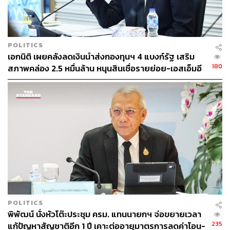
www.thaigov.go.th/news/contents/details/21700
TAGS:
ธนาคารอาคารสงเคราะห์
สลากออมทรัพย์ ธอส.
POLITICS
เอกนิติ เผยคลังลดเงินนำส่งกองทุนฯ 4 แบงก์รัฐ เสริม
180
สภาพคล่อง 2.5 หมื่นล้าน หนุนสินเชื่อรายย่อย-เอสเอ็มอี
44
ABOUT THE AUTHOR
อนุชิต ไกรวิจิตร
Content Creator ประจำกองบรรณาธิการข่าว
POLITICS
กีฬา สำนักข่าว THE STANDARD ผู้มีงาน
อดิเรกคือการสัมภาษณ์ BNK48
พิพัฒน์ นั่งหัวโต๊ะประชุม ครม. แทนนายกฯ จ่อขยายเวลา
235
แก้ปัญหาสัญชาติอีก 1 ปี เคาะต่ออายุมาตรการลดค่าโอน-