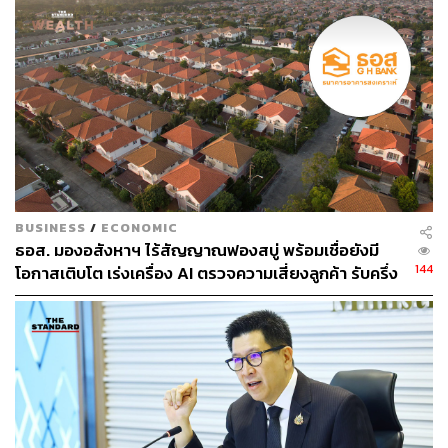
ทั้งนี้ สลากออมทรัพย์ ธอส. ชุดวิมานเมฆ ถือเป็นสลากที่ให้ผล
ตอบแทนดีและมีโอกาสถูกรางวัลสูง สามารถเปิดบัญชีเงิน
ฝากออมทรัพย์รับโชคขั้นต่ำ 500 บาท เพื่อจองซื้อสลากได้ไม่
เกิน 5 หน่วย ต่อ 1 ราย เปิดบัญชีได้ทั้งในนามบุคคลธรรมดา
คณะบุคคล/ห้างหุ้นส่วนสามัญ สถาบันที่ไม่แสวงหาผลกำไร
นิติบุคคล หจก. บจก. บมจ. และบุคคลที่มีถิ่นฐานอยู่นอก
ประเทศ อายุสลาก 3 ปี ผลตอบแทนเมื่อฝากครบ 3 ปี จะได้รับ
เงินต้นพร้อมดอกเบี้ยหน่วยละ 42,000 บาท หรือคิดเป็น 1.4%
ต่อปี ได้ลุ้นรางวัลทุกวันที่ 16 ของเดือน รางวัลละ 200,000
บาท จำนวน 27 รางวัล/เดือน หรือตลอด 3 ปี จะได้ลุ้นรางวัล
BUSINESS
/
ECONOMIC
ถึง 36 ครั้ง รวม 972 รางวัล หากถูกรางวัล 1 ครั้ง ผล
ธอส. มองอสังหาฯ ไร้สัญญาณฟองสบู่ พร้อมเชื่อยังมี
ตอบแทนเฉลี่ยจะอยู่ที่ 8.07% ต่อปี หรือถูกรางวัล 5 ครั้ง ผล
144
โอกาสเติบโต เร่งเครื่อง AI ตรวจความเสี่ยงลูกค้า รับครึ่ง
ตอบแทนเฉลี่ยจะสูงถึง 34.73% ต่อปี สอบถามรายละเอียด
ปีหลัง ยกระดับจับธุรกรรมต้องสงสัย-ปล่อยกู้เฉพาะ
บุคคล
เพิ่มเติมได้ที่ ธอส. ทุกสาขาทั่วประเทศ หรือศูนย์ลูกค้า
สัมพันธ์ โทร. 0 2645 9000 หรือ
www.ghbank.co.th
และ
Facebook Fanpage
ธนาคารอาคารสงเคราะห์
พิสูจน์อักษร:
ภาวิกา ขันติศรีสกุล
อ้างอิง: