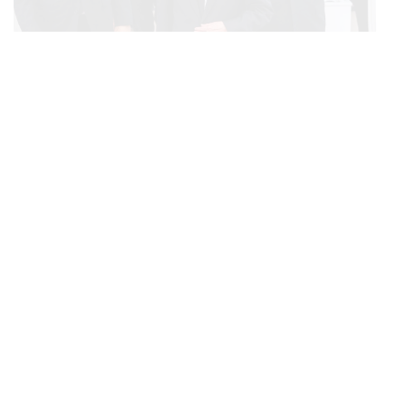
POLITICS
ทักษิณ ร่วมสวดพระอภิธรรมศพ ‘พล.ต.ท. ผ่อน’ บิดา
...
‘พักตร์พิไล ทวีสิน’ สิริอายุ 103 ปี แกนนำเพื่อไทย-บุคคล
หลากวงการร่วมอาลัย
BUSINESS
/
ECONOMIC
คลังเตรียมจำหน่ายพันธบัตรรัฐบาล ‘ออมพลัส’ รอบถัดไป
...
เร็วสุด 4 ก.ย.นี้ อาจเพิ่มสัดส่วนการขายแบบ Small Lot
First มากขึ้น