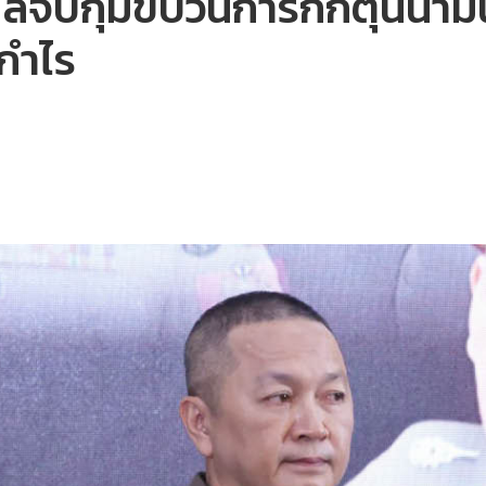
จับกุมขบวนการกักตุนน้ำมัน 
งกำไร