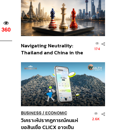
อินโดนีเซีย
360
Navigating Neutrality:
174
Thailand and China in the
Age of a New Global
Order
BUSINESS
/
ECONOMIC
2.6K
วิเคราะห์ปรากฏการณ์คนแห่
ขอสินเชื่อ CLICX อาจเป็น
เพียงยอดภูเขาน้ำแข็ง ของ