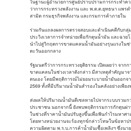
ในฐานะผู้อำนวยการศูนย์ปราบปรามการกระทำความผิดเ
ว่าการกระทรวงพลังงาน และ พ.ต.ต.ยุทธนา แพรด
สามิต กรมธุรกิจพลังงาน และกรมการค้าภายใน
ร่วมกันแถลงผลการตรวจสอบและดำเนินคดีกับกลุ่ม
ประวิงเวลาการจำหน่ายเพื่อกักตุนน้ำมัน และฉวยโอก
นำไปสู่วิกฤตการขาดแคลนน้ำมันอย่างรุนแรงในช่ว
ตะวันออกกลาง
รัฐมนตรีว่าการกระทรวงยุติธรรม เปิดเผยว่า จา
ขาดแคลนในช่วงเวลาดังกล่าว มีสาเหตุสำคัญมาจาก
ตนเอง โดยมีพฤติการณ์ไม่ยอมระบายน้ำมันออกจากคล
2569 ทั้งที่มีปริมาณน้ำมันสำรองในคลังอย่างเพีย
ส่งผลให้ปริมาณน้ำมันดีเซลหายไปจากระบบรวมกว่า 
ประชาชน นอกจากนี้ ยังพบพฤติกรรมการกักตุนผ่า
ในช่วงที่ราคาน้ำมันปรับสูงขึ้นเพื่อฟันกำไรมหา
โดยทางหน่วยงานจะร้องทุกข์กล่าวโทษในข้อหาประ
ความผิดตาม พ.ร.บ.การค้าน้ำมันเชื้อเพลิงฯ ซึ่งนา