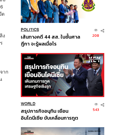
 6
ึด
POLITICS
ลิง
208
เส้นทางคดี 44 สส. ในชั้นศาล
ไร
ฎีกา จะรู้ผลเมื่อไร
ยจาก
อน
WORLD
543
สรุปภารกิจอนุทิน เยือน
อินโดนีเซีย ขับเคลื่อนการทูต
เศรษฐกิจเชิงรุก ประกาศหุ้น
ส่วนยุทธศาสตร์ไทย –