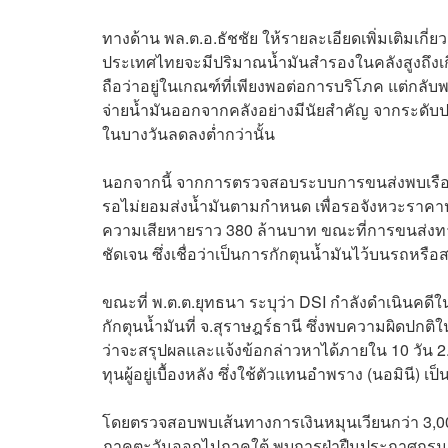
ทางด้าน พล.ต.อ.ธัชชัย ให้รายละเอียดเพิ่มเติมเกี
ประเทศไทยจะมีปริมาณน้ำมันสำรองในคลังสูงถึงเกือ
ถือว่าอยู่ในเกณฑ์ที่เพียงพอต่อการบริโภค แต่ก
จ่ายน้ำมันออกจากคลังอย่างมีนัยสำคัญ จากระดับป
ในบางวันลดลงต่ำกว่านั้น
นอกจากนี้ จากการตรวจสอบระบบการขนส่งพบเรือบ
รอไม่ยอมส่งน้ำมันตามกำหนด เพื่อรอจังหวะราคาปรับ
ความเสียหายราว 380 ล้านบาท ขณะที่การขนส่งทางร
ชัดเจน ซึ่งเชื่อว่าเป็นการกักตุนน้ำมันไว้บนรถหรือสถ
ขณะที่ พ.ต.ต.ยุทธนา ระบุว่า DSI กำลังดำเนินคดี
กักตุนน้ำมันที่ จ.สุราษฎร์ธานี ซึ่งพบความผิดปกติ
ว่าจะสรุปผลและแจ้งข้อกล่าวหาได้ภายใน 10 วัน 2. 
ทุนผู้อยู่เบื้องหลัง ซึ่งใช้ตัวแทนอำพราง (นอมินี) เป็นผ
โดยตรวจสอบพบเส้นทางการเงินหมุนเวียนกว่า 3,00
ภาคตะวันออกไปภาคใต้ พบการฝ่าฝืนประกาศกรมธุ