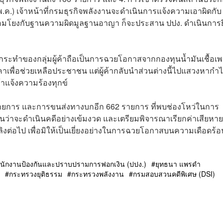
8 พ.ค.) เจ้าหน้าที่กรมธุรกิจพลังงานจะดำเนินการแจ้งความเอาผิดกับ
ื่อมโยงกับฐานความผิดมูลฐานอาญา ก็จะประสาน ปปง. ดำเนินการย
ระทำของกลุ่มผู้ค้าถือเป็นการฉวยโอกาสจากกองทุนน้ำมันเชื้อเพ
าเพื่อช่วยเหลือประชาชน แต่ผู้ค้ากลับนำส่วนต่างนี้ไปแสวงหากำ
้าแจ้งความร้องทุกข์
รายการ และการขนส่งทางบกอีก 662 รายการ ที่พบช่องโหว่ในการ
นว่าจะดำเนินคดีอย่างเข้มงวด และเตรียมพิจารณาเรียกค่าเสียหา
้อเพลิงต่อไป เพื่อมิให้เป็นเยี่ยงอย่างในการฉวยโอกาสบนความเดือดร้
นักงานป้องกันและปราบปรามการฟอกเงิน (ปปง.)
ยุทธนา แพรดำ
กระทรวงยุติธรรม
กระทรวงพลังงาน
กรมสอบสวนคดีพิเศษ (DSI)