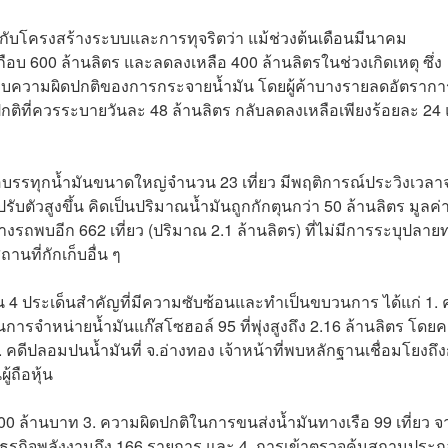
่ยวกับโครงสร้างระบบและการทุจริตว่า แม้ช่วงต้นเดือนมีนาคม
บ 600 ล้านลิตร และลดลงเหลือ 400 ล้านลิตรในช่วงเกิดเหตุ ซึ่ง
ลับพบความผิดปกติของการกระจายน้ำมัน โดยผู้ค้าบางรายลดอัตรากา
กติที่ควรระบายวันละ 48 ล้านลิตร กลับลดลงเหลือเพียงร้อยละ 24
รรทุกน้ำมันขนาดใหญ่จำนวน 23 เที่ยว มีพฤติการณ์ประวิงเวลา
ตัวสูงขึ้น คิดเป็นปริมาณน้ำมันถูกกักตุนกว่า 50 ล้านลิตร มูลค่
ถพบอีก 662 เที่ยว (ปริมาณ 2.1 ล้านลิตร) ที่ไม่มีการระบุปลาย
านที่กักเก็บอื่น ๆ
ใน 4 ประเด็นสำคัญที่มีความซับซ้อนและทำเป็นขบวนการ ได้แก่ 1. 
ในการจำหน่ายน้ำมันแก๊สโซฮอล์ 95 ที่พุ่งสูงถึง 2.16 ล้านลิตร โดย
คดีปลอมปนน้ำมันที่ จ.อ่างทอง เจ้าหน้าที่พบหลักฐานเชื่อมโยงถึงก
ู้ถือหุ้น
0 ล้านบาท 3. ความผิดปกติในการขนส่งน้ำมันทางเรือ 99 เที่ยว จ
รกิจพลังงานถึง 166 รายการ และ 4. การเข้าตรวจค้นสถานประ