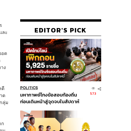
ร
EDITOR'S PICK
 และ
จอด
า
ทาง
คดี
POLITICS
573
มหากาพย์โกงข้อสอบท้องถิ่น
คาด
ก่อนเดินหน้าสู่จุดจบในสัปดาห์
ลุ่ม
นี้
าก
กอบ