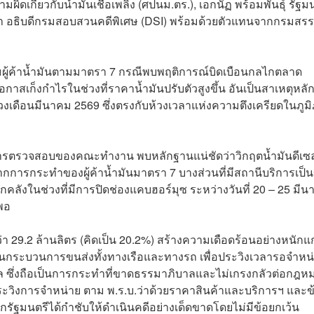
กี่ยวกับน้ำมันเชื้อเพลิง (ศปนม.ตร.), เอกนัฏ พร้อมพันธุ์ รัฐม
ำ อธิบดีกรมสอบสวนคดีพิเศษ (DSI) พร้อมด้วยตัวแทนจากกรมสร
ผู้ค้าน้ำมันตามมาตรา 7 กรณีพบพฤติการณ์บิดเบือนกลไกตลาด
าสเก็งกำไรในช่วงที่ราคาน้ำมันปรับตัวสูงขึ้น อันเป็นสาเหตุหลักท
งเดือนมีนาคม 2569 ซึ่งตรงกับห้วงเวลาแห่งความตึงเครียดในภูม
กการตรวจสอบของคณะทำงาน พบหลักฐานแน่ชัดว่าวิกฤตน้ำมันดีเซ
การกระทำของผู้ค้าน้ำมันมาตรา 7 บางส่วนที่มีสถานีบริการเป็
ังในช่วงที่มีการปิดช่องแคบฮอร์มุซ ระหว่างวันที่ 20 – 25 มี
งพอ
29.2 ล้านลิตร (คิดเป็น 20.2%) สร้างความเดือดร้อนอย่างหนักแก
นกระบวนการขนส่งทั้งทางเรือและทางรถ เพื่อประวิงเวลารอจำหน
ศาล ซึ่งถือเป็นการกระทำที่ขาดธรรมาภิบาลและไม่เกรงกลัวต่อกฎห
วิงการจำหน่าย ตาม พ.ร.บ.ว่าด้วยราคาสินค้าและบริการฯ และข
ยกรัฐมนตรีได้กำชับให้ดำเนินคดีอย่างเด็ดขาดโดยไม่มีข้อยกเว้น