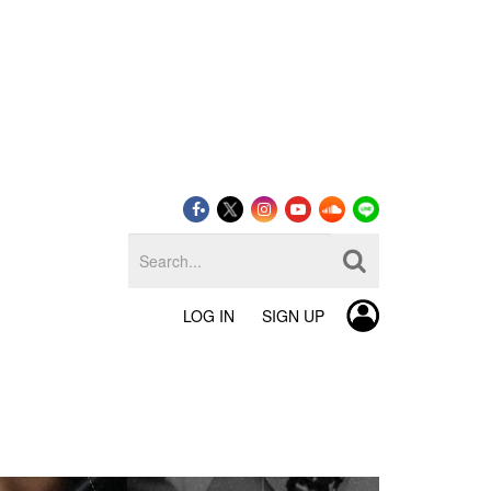
LOG IN
SIGN UP