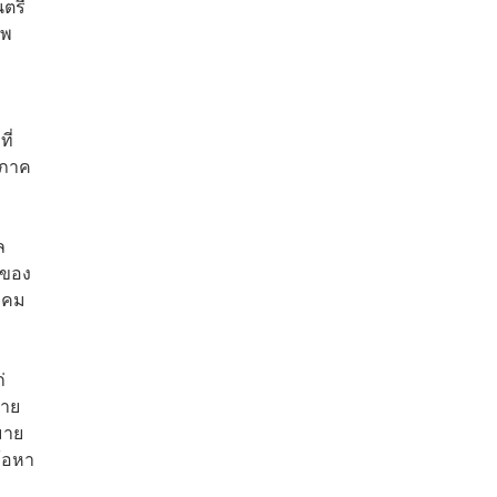
นตรี
รพ
ี่
ิภาค
ล
นของ
นาคม
่
่าย
มาย
้อหา