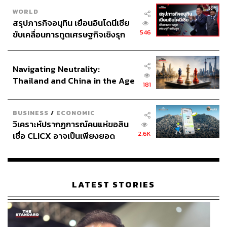
ระดับประชาชนจาก ‘ผู้รับสวัสดิการ’ ไปสู่ ‘ผู้มีรายได้ที่มั่นคง’
WORLD
สรุปภารกิจอนุทิน เยือนอินโดนีเซีย
ผ่านมาตรการพัฒนาทักษะแรงงาน (Reskill และ Upskill)
546
ขับเคลื่อนการทูตเศรษฐกิจเชิงรุก
การสร้างอาชีพใหม่ และการเชื่อมโยงแรงงานเข้าสู่ภาคการ
ประกาศหุ้นส่วนยุทธศาสตร์ไทย –
ผลิตและบริการที่ยังมีความต้องการกำลังคน
อินโดนีเซีย
Navigating Neutrality:
เป้าหมายระยะยาวของประเทศไม่ควรเป็นเพียงการเพิ่ม
Thailand and China in the Age
181
จำนวนผู้ได้รับสวัสดิการ แต่ควรเป็นการเพิ่มจำนวน
of a New Global Order
ประชาชนที่สามารถพึ่งพาตนเองได้ มีงาน มีรายได้
BUSINESS
/
ECONOMIC
วิเคราะห์ปรากฏการณ์คนแห่ขอสิน
ภาพ:
Shutterstock / Emre Akkoyun
2.6K
เชื่อ CLICX อาจเป็นเพียงยอด
ภูเขาน้ำแข็ง ของปัญหาหนี้ครัว
สามารถติดตาม THE STANDARD WEALTH
เรือนไทยที่ถูกซุกไว้
ผ่านแอปพลิเคชันต่างๆ ที่คุณสะดวกหรือใช้งานอยู่แล้วได้เลย
LATEST STORIES