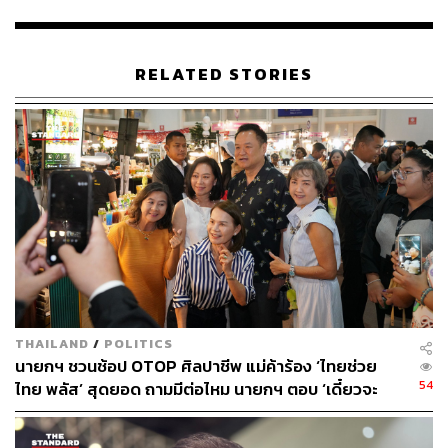
18 เม.ย. 2567 | 10:50
สมรภูมิทะเลแดงป่วนค้าโลก! จับตาราคาน้ำมัน
RELATED STORIES
สินค้าเกษตร และอาหาร หลังต้นทุนขนส่งพุ่ง 4
เท่า
22 ม.ค. 2567 | 18:11
THAILAND
/
POLITICS
นายกฯ ชวนช้อป OTOP ศิลปาชีพ แม่ค้าร้อง ‘ไทยช่วย
54
ไทย พลัส’ สุดยอด ถามมีต่อไหม นายกฯ ตอบ ‘เดี๋ยวจะ
พยายาม’