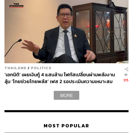
โดยสิ่งสำคัญคือการเตรียมความพร้อมและสร้างภูมิคุ้มกัน
ทางธุรกิจ ผ่านการวางแผนบริหารความเสี่ยงล่วงหน้า การ
รักษาสภาพคล่องและเงินทุนหมุนเวียนให้เพียงพอ ควบคู่กับ
การเพิ่มประสิทธิภาพการใช้พลังงาน (Energy Efficiency)
ทั้งการปรับปรุงเครื่องจักร การบริหารจัดการพลังงานใน
โรงงาน และการใช้พลังงานทดแทน เช่น โซลาร์เซลล์ เพื่อลด
ภาระต้นทุนและรักษาขีดความสามารถในการแข่งขัน
THAILAND
/
POLITICS
รวมถึงควรมีการกระจายแหล่งนำเข้าและห่วงโซ่อุปทาน
‘เอกนิติ’ เผยเงินกู้ 4 แสนล้าน โฟกัสเปลี่ยนผ่านพลังงาน
(Supply Chain) โดยจัดหาแหล่งวัตถุดิบสำรองเพิ่มเติม โดย
315
ลุ้น ‘ไทยช่วยไทยพลัส’ เฟส 2 รอประเมินความเหมาะสม
เฉพาะวัตถุดิบสำคัญที่มีความเสี่ยงจากสถานการณ์
ตะวันออกกลาง เพื่อลดความเสี่ยงจากภาวะขาดแคลนและ
MORE
ความผันผวนของราคาในช่วงนี้
แนะรัฐ ‘รีเซ็ต’ บัตรสวัสดิการ
MOST POPULAR