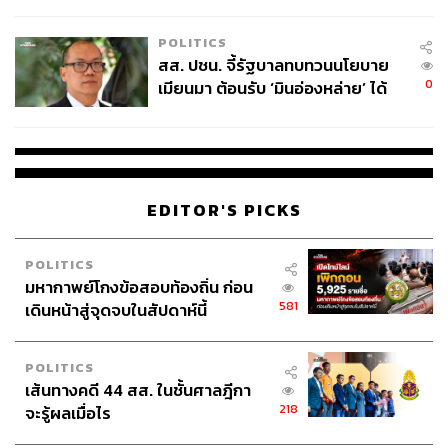
ไทยพลัส’ เฟส 2 รอประเมินความ
เหมาะสม
กลุ่มเปราะบางตกหล่นจากระบบ”
POLITICS
สส. ปชน. จี้รัฐบาลทบทวนนโยบาย
พิมพ์ใจ กล่าวว่า การปรับปรุงฐานข้อมูลผู้ได้รับสิทธิบัตร
0
เมียนมา ต้อนรับ ‘มินอ่องหล่าย’ ได้
สวัสดิการแห่งรัฐถือเป็นเรื่องสำคัญ เพราะทรัพยากรภาครัฐมี
แค่สัญญาว่างเปล่า
จำกัด การช่วยเหลือจึงต้องมีความแม่นยำ (Targeted
Welfare) สามารถแยกกลุ่มผู้ที่ต้องการความช่วยเหลือจริง
ออกจากผู้ที่ไม่ได้อยู่ในภาวะจำเป็น เพื่อให้เม็ดเงินงบ
ประมาณเกิดประโยชน์สูงสุด และช่วยลดภาระทางการคลัง
EDITOR'S PICKS
ในระยะยาว
อย่างไรก็ตาม ส.อ.ท. เสนอว่าการพัฒนาระบบสวัสดิการควร
POLITICS
มหากาพย์โกงข้อสอบท้องถิ่น ก่อน
เดินหน้าควบคู่กับการเชื่อมโยงฐานข้อมูลระหว่างหน่วยงาน
581
เดินหน้าสู่จุดจบในสัปดาห์นี้
เช่น ข้อมูลรายได้ อาชีพ ภาระค่าใช้จ่าย ภาวะพึ่งพิง และ
สภาพความเป็นอยู่จริงของครัวเรือน เพื่อให้การประเมินสิทธิ
มีความรอบด้านมากกว่าการใช้ตัวชี้วัดเพียงด้านใดด้านหนึ่ง
POLITICS
เส้นทางคดี 44 สส. ในชั้นศาลฎีกา
นอกจากนี้ ภาคอุตสาหกรรมเห็นว่า นอกจากมาตรการช่วย
218
จะรู้ผลเมื่อไร
เหลือค่าครองชีพแล้ว ภาครัฐควรให้ความสำคัญกับการยก