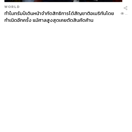
WORLD
ทำไมทรัมป์เดินหน้าจำกัดสิทธิการได้สัญชาติอเมริกันโดย
...
กำเนิดอีกครั้ง แม้ศาลสูงสุดเคยตัดสินคัดค้าน
News
Wealth
Pop
Podcast
Video
Now
Opinion
Careers
Events
Privacy
About
Contact
Policy
FOR
ADVERTISING
MEMBERSHIP