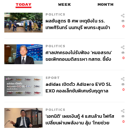
TODAY
WEEK
MONTH
พิมพ์ใจ กล่าวอีกว่า กรณีที่รัฐบาล โดยอนุทิน ชาญวีรกูล
POLITICS
นายกรัฐมนตรีและกระทรวงการคลัง มีนโยบายทบทวนหลัก
ผลชันสูตร 8 ศพ เหตุยิงใน รร.
เกณฑ์การพิจารณาสิทธิบัตรสวัสดิการแห่งรัฐ
0
เทพศิรินทร์ นนทบุรี พบกระสุนเข้า
จุดสำคัญ ‘ศีรษะ-หน้าอก’ ครูถูกยิง
โดยเฉพาะกรณีการนำข้อมูลการใช้สิทธิลดหย่อนภาษีค่า
4 นัด จากระยะไกล
อุปการะเลี้ยงดูบิดามารดาของบุตรมาเป็นหนึ่งในเงื่อนไขการ
POLITICS
ศาลปกครองไม่รับฟ้อง ‘หมอสรณ’
พิจารณาว่าถือเป็นแนวทางที่เหมาะสม เนื่องจากสภาพ
0
ขอเพิกถอนมติสรรหา กสทช. ชี้ยัง
เศรษฐกิจและโครงสร้างครอบครัวไทยในปัจจุบันมีความซับ
ไม่ใช่ผู้เดือดร้อนเสียหาย
ซ้อนมากขึ้น
SPORT
ส.อ.ท. เห็นด้วยกับหลักการที่รัฐบาลต้องการ ให้สวัสดิการ
adidas เปิดตัว Adizero EVO SL
ภาครัฐไปถึงประชาชน ที่มีความเดือดร้อนและต้องการความ
0
EXO คอลเล็กชันพิเศษรับฤดูกาล
ช่วยเหลืออย่างแท้จริง
College Football
“แต่ขณะเดียวกัน การกำหนดหลักเกณฑ์ควรสะท้อนข้อเท็จ
POLITICS
จริงของครัวเรือน เพราะการที่บุตรใช้สิทธิลดหย่อนภาษี อาจ
‘เอกนิติ’ เผยเงินกู้ 4 แสนล้าน โฟกัส
ไม่ได้หมายความว่าผู้สูงอายุทุกคนได้รับการดูแลอย่างเพียง
0
เปลี่ยนผ่านพลังงาน ลุ้น ‘ไทยช่วย
พอ จึงควรมีระบบตรวจสอบที่ละเอียดและเป็นธรรม เพื่อไม่ให้