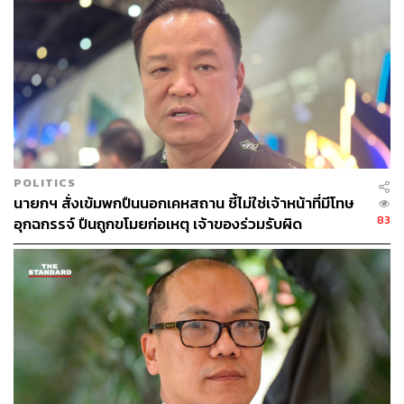
8 อุตสาหกรรมเสี่ยงกระทบหนักอีกระลอก
โดยเฉพาะอุตสาหกรรมที่พึ่งพาวัตถุดิบนำเข้าและมีคำสั่งซื้อ
จากต่างประเทศ เช่น อิเล็กทรอนิกส์ เครื่องใช้ไฟฟ้า ยานยนต์
และชิ้นส่วน อาหารแปรรูป ปิโตรเคมี เคมีภัณฑ์ ปุ๋ย และบรรจุ
ภัณฑ์
POLITICS
นายกฯ สั่งเข้มพกปืนนอกเคหสถาน ชี้ไม่ใช่เจ้าหน้าที่มีโทษ
83
อุกฉกรรจ์ ปืนถูกขโมยก่อเหตุ เจ้าของร่วมรับผิด
“อาจกดดันให้ราคาน้ำมันกลับขึ้นไปอยู่เหนือ 100 ดอลลาร์ต่อ
บาร์เรลได้อีกครั้ง ซึ่งจะส่งผลต่อต้นทุนการผลิต ค่าขนส่ง และ
ราคาสินค้าในประเทศโดยตรง ทำให้อัตราเงินเฟ้อไทยมีแนว
โน้มปรับตัวสูงขึ้น”
โดยคาดว่าในเดือนนี้อาจเพิ่มขึ้นเกิน 3% จากแรงกดดันด้าน
ราคาพลังงานและราคาสินค้าที่ปรับราคาสูงขึ้นตามต้นทุน
วัตถุดิบสต๊อกใหม่ ซึ่งท้ายที่สุดจะส่งผลกระทบทั้งต่อผู้ประกอบ
การและผู้บริโภค