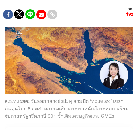
192
ส.อ.ท.เผยตะวันออกกลางยังปะทุ ลามปิด ‘ทะเลแดง’ เขย่า
ต้นทุนไทย 8 อุตสาหกรรมเสี่ยงกระทบหนักอีกระลอก พร้อม
จับตาสหรัฐฯรีดภาษี 301 ซ้ำเติมเศรษฐกิจและ SMEs