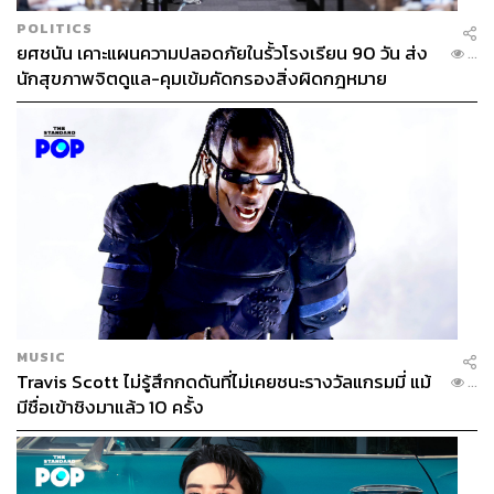
POLITICS
ยศชนัน เคาะแผนความปลอดภัยในรั้วโรงเรียน 90 วัน ส่ง
...
นักสุขภาพจิตดูแล-คุมเข้มคัดกรองสิ่งผิดกฎหมาย
MUSIC
Travis Scott ไม่รู้สึกกดดันที่ไม่เคยชนะรางวัลแกรมมี่ แม้
...
มีชื่อเข้าชิงมาแล้ว 10 ครั้ง