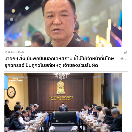
TAGS:
ช่องแคบฮอร์มุซ (Strait of Hormuz)
กระทรวงการคลัง
พิมพ์ใจ ลี้อิสสระนุกูล
USA
นายกรัฐมนตรี
บัตรสวัสดิการแห่งรัฐ
สภาอุตสาหกรรมแห่งประเทศไทย
Middle East
อนุทิน ชาญวีรกูล
อุตสาหกรรมไทย
Red Sea (ทะเลแดง)
POLITICS
นายกฯ สั่งเข้มพกปืนนอกเคหสถาน ชี้ไม่ใช่เจ้าหน้าที่มีโทษ
...
อุกฉกรรจ์ ปืนถูกขโมยก่อเหตุ เจ้าของร่วมรับผิด
192
ABOUT THE AUTHOR
เสาวลักษณ์ เขตสูงเนิน
Content Creator THE STANDARD WEALTH