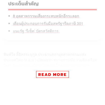
ประเด็นสำคัญ
8 อุตสาหกรรมเสี่ยงกระทบหนักอีกระลอก
เตือนผู้ประกอบการรับมือสหรัฐฯรีดภาษี 301
แนะรัฐ ‘รีเซ็ต’ บัตรสวัสดิการ
พิมพ์ใจ ลี้อิสสระนุกูล ประธานสภาอุตสาหกรรมแห่ง
ประเทศไทย (ส.อ.ท.) เปิดเผยว่า สถานการณ์ความตึงเครียด
ในตะวันออกกลางมีแนวโน้มยืดเยื้อหลังจากการเจรจา
สันติภาพยังไม่ได้ข้อสรุป สร้างความกังวลต่อภาค
READ MORE
อุตสาหกรรมไทยในหลายด้าน
โดยเฉพาะต้นทุนพลังงาน ต้นทุนการขนส่ง ราคาวัตถุดิบ
สำคัญ และความต่อเนื่องของห่วงโซ่อุปทาน ซึ่งส่งผลกระทบ
โดยตรงต่อภาพรวมเศรษฐกิจและอุตสาหกรรมไทยในปีนี้