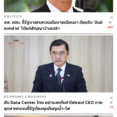
สิ่งที่น่ากังวลในขณะนี้คือ ผลกระทบไม่ได้เกิดขึ้นเฉพาะวิกฤต
POLITICS
พลังงานเท่านั้น แต่จะซ้อนทับกับปัญหาอื่นที่ภาค
สส. ปชน. จี้รัฐบาลทบทวนนโยบายเมียนมา ต้อนรับ ‘มินอ่
อุตสาหกรรมไทยเผชิญอยู่แล้ว
265
องหล่าย’ ได้แค่สัญญาว่างเปล่า
ทั้งกำลังซื้อในประเทศที่ยังเปราะบาง และการแข่งขันจาก
สินค้านำเข้า ซึ่งส่งผลกระทบต่อผู้ประกอบการเอสเอ็มอี
(SMEs) ที่มีความสามารถในการรับแรงกระแทกจำกัด
เตือนผู้ประกอบการรับมือสหรัฐฯรีดภาษี 301
ขณะที่ล่าสุดไทยยังมีความเสี่ยงเพิ่มในเรื่องความไม่แน่นอน
จากมาตรการภาษีสหรัฐฯ หลังสำนักงานผู้แทนการค้า
ECONOMIC
/
BUSINESS
สหรัฐอเมริกา (USTR) เสนอเก็บภาษีไทยภายใต้มาตรการ
ฮับ Data Center ไทย อย่าแลกกับค่าไฟแพง! CEO ภาค
301 ในอัตรา 12.5% ซึ่งอาจกระทบต่อการส่งออกของไทยใน
73
อุตสาหกรรมชี้รัฐต้องคุมต้นทุนน้ำ-ไฟ
ระยะต่อไป ต้องติดตามอย่างใกล้ชิด