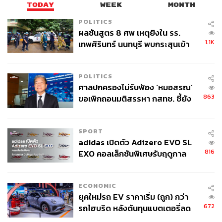
TODAY
WEEK
MONTH
POLITICS
ผลชันสูตร 8 ศพ เหตุยิงใน รร.
1.1K
เทพศิรินทร์ นนทบุรี พบกระสุนเข้า
จุดสำคัญ ‘ศีรษะ-หน้าอก’ ครูถูกยิง
4 นัด จากระยะไกล
POLITICS
ศาลปกครองไม่รับฟ้อง ‘หมอสรณ’
863
ขอเพิกถอนมติสรรหา กสทช. ชี้ยัง
ไม่ใช่ผู้เดือดร้อนเสียหาย
SPORT
adidas เปิดตัว Adizero EVO SL
816
EXO คอลเล็กชันพิเศษรับฤดูกาล
College Football
ECONOMIC
ยุคใหม่รถ EV ราคาเริ่ม (ถูก) กว่า
672
รถไฮบริด หลังต้นทุนแบตเตอรี่ลด
ลง - จีนแห่บุกตลาดเกิดใหม่