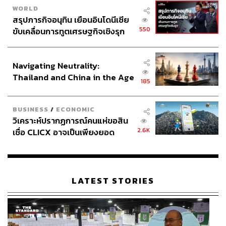
WORLD
สรุปภารกิจอนุทิน เยือนอินโดนีเซีย
550
ขับเคลื่อนการทูตเศรษฐกิจเชิงรุก
ประกาศหุ้นส่วนยุทธศาสตร์ไทย –
อินโดนีเซีย
Navigating Neutrality:
Thailand and China in the Age
185
of a New Global Order
BUSINESS
/
ECONOMIC
วิเคราะห์ปรากฏการณ์คนแห่ขอสิน
2.6K
เชื่อ CLICX อาจเป็นเพียงยอด
ภูเขาน้ำแข็ง ของปัญหาหนี้ครัว
เรือนไทยที่ถูกซุกไว้
LATEST STORIES