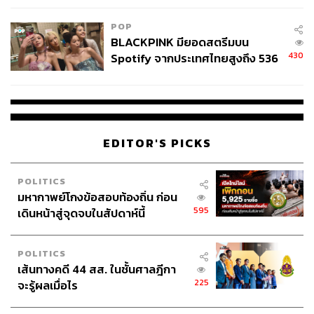
POP
BLACKPINK มียอดสตรีมบน
430
Spotify จากประเทศไทยสูงถึง 536
ล้านครั้ง ตลอด 10 ปีที่ผ่านมา
EDITOR'S PICKS
POLITICS
มหากาพย์โกงข้อสอบท้องถิ่น ก่อน
595
เดินหน้าสู่จุดจบในสัปดาห์นี้
POLITICS
เส้นทางคดี 44 สส. ในชั้นศาลฎีกา
225
จะรู้ผลเมื่อไร