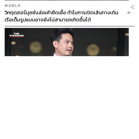
WORLD
วิกฤตฮอร์มุซยังส่อเค้ายืดเยื้อ ทำไมการเปิดเส้นทางเดิน
...
เรือเต็มรูปแบบอาจยังไม่สามารถเกิดขึ้นได้
POLITICS
/
THAILAND
ภราดรมอง ก.ท่องเที่ยวฯ ขอใช้งบจาก พ.ร.ก. กู้เงินฯ ทำ
...
โครงการไทยเที่ยวไทยพลัส ถือว่าเข้าเกณฑ์กู้เงินฉุกเฉิน