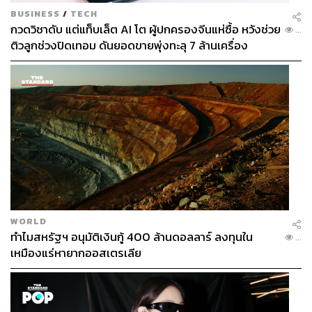
BUSINESS
/
TECH
กวดวิชาดับ แต่แท็บเล็ต AI โต ผู้ปกครองจีนแห่ซื้อ หวังช่วย
...
ติวลูกช่วงปิดเทอม ดันยอดขายพุ่งทะลุ 7 ล้านเครื่อง
WORLD
ทำไมสหรัฐฯ อนุมัติเงินกู้ 400 ล้านดอลลาร์ ลงทุนใน
...
เหมืองแร่หายากออสเตรเลีย