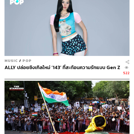
ที่สุดจากธรรมชาติ อาทิ น้ำมันเปปเปอร์มินต์ กรดซาลิไซลิก
และทีทรีออยล์ ช่วยจัดการกับแบคทีเรีย ขจัดสิ่งสกปรก และ
น้ำมันบนผิวได้อย่างมีประสิทธิภาพ ที่สำคัญนี่เป็นผลิตภัณฑ์ที่
ไม่ทดลองในสัตว์ ไม่มีพาราเบน ไม่มีซัลเฟต ไม่มีสาร
สังเคราะห์ ปราศจากน้ำหอม และใช้ได้กับทุกสภาพผิว ราคา
เซ็ตละ 14 ดอลลาร์สหรัฐ (มีสติกเกอร์ 36 ชิ้น)
พิสูจน์อักษร: ลักษณ์นารา พักตร์เพียงจันทร์
MUSIC
/
POP
FYI
ALLY ปล่อยซิงเกิลใหม่ ‘143’ ที่สะท้อนความรักแบบ Gen Z
522
ผลิตภัณฑ์ Florence by Mills Spot a Spot Acne
Patches แบ่งปันรายได้ส่วนหนึ่งจากการขายผลิตภัณฑ์
บริจาคให้กับมูลนิธิโอลิเวียโฮป
(Olivia Hope Foundati
on)
ซึ่งก่อตั้งขึ้นเพื่อเป็นเกียรติแก่เพื่อนของ บราวน์ โอ
ลิเวียโฮป โลรูสโซ
TAGS:
Millie Bobby Brown
สิว
ปัญหาสิว
Vegan
Gen Z
การรักษาสิว
ยาแต้มสิว
Florence by Mills