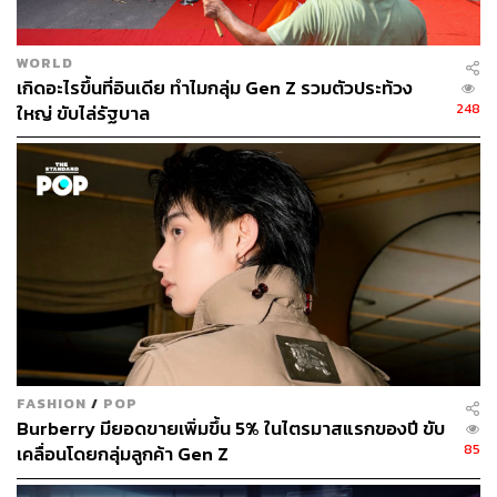
WORLD
เกิดอะไรขึ้นที่อินเดีย ทำไมกลุ่ม Gen Z รวมตัวประท้วง
248
ใหญ่ ขับไล่รัฐบาล
268
ABOUT THE AUTHOR
ภูริตา บุญล้อม
Beauty Editor | THE STANDARD LIFE
FASHION
/
POP
Burberry มียอดขายเพิ่มขึ้น 5% ในไตรมาสแรกของปี ขับ
85
เคลื่อนโดยกลุ่มลูกค้า Gen Z