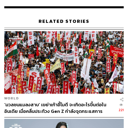
RELATED STORIES
WORLD
‘มวลชนแมลงสาบ’ เขย่าเก้าอี้โมดี จะเกิดอะไรขึ้นต่อใน
ซึ่งเป็นสติกเกอร์แต้มสิวที่น่ารัก เธอเคลมว่าเป็นเกราะป้องกัน
221
อินเดีย เมื่อคลื่นประท้วง Gen Z กำลังจุดกระแสการ
ที่ดีที่สุดสำหรับสิว หรือจุดด่างดำที่มองเห็นได้ด้วยสายตา ส่วน
เปลี่ยนแปลง
ผสมที่อยู่ในสติกเกอร์แต้มสิวนั้น ล้วนคัดสรรมาจากสิ่งที่ดี