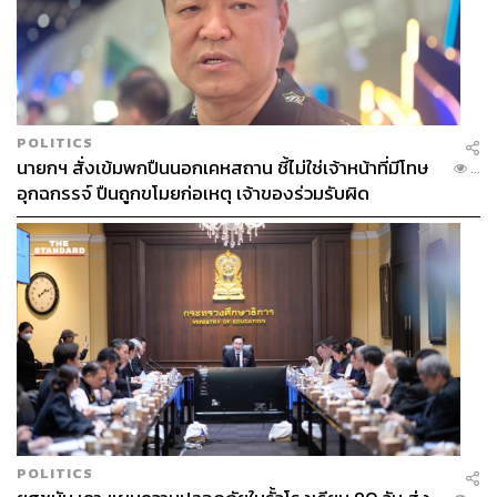
POLITICS
นายกฯ สั่งเข้มพกปืนนอกเคหสถาน ชี้ไม่ใช่เจ้าหน้าที่มีโทษ
...
อุกฉกรรจ์ ปืนถูกขโมยก่อเหตุ เจ้าของร่วมรับผิด
POLITICS