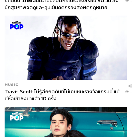
ยศชนัน เคาะแผนความปลอดภัยในรั้วโรงเรียน 90 วัน ส่ง
...
นักสุขภาพจิตดูแล-คุมเข้มคัดกรองสิ่งผิดกฎหมาย
MUSIC
Travis Scott ไม่รู้สึกกดดันที่ไม่เคยชนะรางวัลแกรมมี่ แม้
...
มีชื่อเข้าชิงมาแล้ว 10 ครั้ง