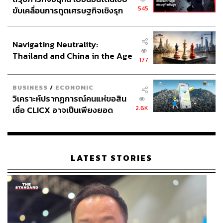
545
ขับเคลื่อนการทูตเศรษฐกิจเชิงรุก
ประกาศหุ้นส่วนยุทธศาสตร์ไทย –
อินโดนีเซีย
Navigating Neutrality:
Thailand and China in the Age
177
of a New Global Order
BUSINESS
/
ECONOMIC
วิเคราะห์ปรากฏการณ์คนแห่ขอสิน
2.6K
เชื่อ CLICX อาจเป็นเพียงยอด
ภูเขาน้ำแข็ง ของปัญหาหนี้ครัว
เรือนไทยที่ถูกซุกไว้
LATEST STORIES