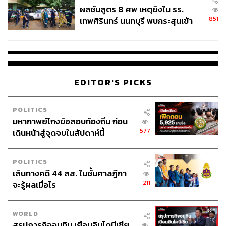
ผลชันสูตร 8 ศพ เหตุยิงใน รร.
851
เทพศิรินทร์ นนทบุรี พบกระสุนเข้า
จุดสำคัญ ‘ศีรษะ-หน้าอก’ ครูถูกยิง
4 นัด จากระยะไกล
EDITOR'S PICKS
POLITICS
มหากาพย์โกงข้อสอบท้องถิ่น ก่อน
577
เดินหน้าสู่จุดจบในสัปดาห์นี้
POLITICS
เส้นทางคดี 44 สส. ในชั้นศาลฎีกา
211
จะรู้ผลเมื่อไร
WORLD
สรุปภารกิจอนุทิน เยือนอินโดนีเซีย