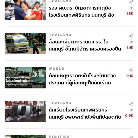
THAILAND
รอง ผบ.ตร. บัญชาการเหตุยิง
1.5K
โรงเรียนเทพศิรินทร์ นนทบุรี สั่ง
ค้นหา 2 รอบยืนยันไร้คนติดค้าง พบ
ศพปู่-ย่าที่บ้านพักผู้ก่อเหตุ
THAILAND
สื่อนอกจับตากราดยิง รร. ใน
1.4K
นนทบุรี ชี้ไทยมีอัตราครอบครองปืน
สูงในระดับต้นของภูมิภาค
WORLD
ย้อนเหตุกราดยิงในโรงเรียนต่าง
1K
ประเทศ ที่ผู้ก่อเหตุเป็นนักเรียน
THAILAND
นักเรียนโรงเรียนเทพศิรินทร์
0.9K
นนทบุรี อพยพเข้ายังพื้นที่ปลอดภัย
ชั่วคราว หลังเหตุใช้อาวุธปืนภายใน
โรงเรียนคลี่คลาย
POLITICS