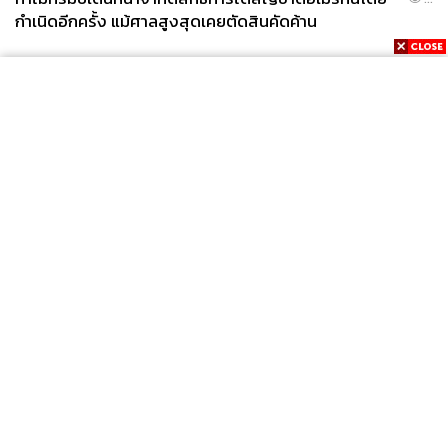
กำเนิดอีกครั้ง แม้ศาลสูงสุดเคยตัดสินคัดค้าน
News
Wealth
Pop
Podcast
Video
Now
Opinion
Careers
Events
Privacy
About
Contact
Policy
FOR
ADVERTISING
MEMBERSHIP