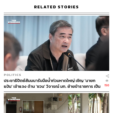
RELATED STORIES
POLITICS
ประชาธิปัตย์สัมมนารับมือน้ำท่วมหาดใหญ่ เชิญ ‘นายก
150
แป้น’ เข้าแจง ด้าน ‘ชวน’ วิจารณ์ มท. ย้ายข้าราชการ เป็น
เหตุแก้อุทกภัยขาดประสิทธิภาพ