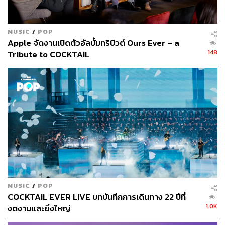
เคลือบขอบแก้วให้เหมือนมาร์การิตาต้นตำรับ แก้วนี้น่าจะ
ทำให้คุณประหลาดใจได้ไม่น้อย
MUSIC
/
POP
ส่วนอีกแก้วเด่นคือมาร์การิตาเวอร์ชันยุคปัจจุบัน
Margherita
Apple จัดงานเปิดตัวอัลบั้มทริบิวต์ Ours Ever – a
or Margarita? (430 บาท)
ที่ยกคำมาเล่นให้ชวนฉงนว่าสรุป
148
Tribute to COCKTAIL
เป็นเครื่องดื่มหรือพิซซ่ากันแน่? โดยเป็นค็อกเทลที่ใส่ความ
เป็นพิซซ่าลงไปด้วย ใช้เตกีลาที่ผ่านการ ‘Fat Wash’ นำชีส
พาร์เมซานรสเค็มมัน และเหล้าคอร์เดียลมะเขือเทศใส่ลงไป
โรยใบโหระพาสดราวกับในพิซซ่า จนออกมาเป็นค็อกเทล
พิซซ่าระดับมือโปรไม่น่าเบือนหน้าแบบที่คุณคิดสักนิด!
MUSIC
/
POP
COCKTAIL EVER LIVE บทบันทึกการเดินทาง 22 ปีที่
1.0K
งดงามและยิ่งใหญ่