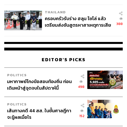
โลกภายใน 6 วัน
กิจกรรมกลางแจ้ง สนใจภาษาและวัฒนธรรม
การกินดื่ม
THAILAND
ครอบครัวรับร่าง ฮลุน โซโล่ แล้ว
ABOUT THE PHOTOGRAPHER
388
เตรียมส่งชันสูตรหาสาเหตุการเสีย
วรรษมน ไตรยศักดา
ชีวิต
อดีตช่างภาพประจำสำนักข่าว THE
STANDARD ปัจจุบันเป็นช่างภาพอิสระ และ
นักศึกษาปริญญาโทด้าน Gender & Media ณ
กรุงลอนดอน | Instagram: junewatsamon
EDITOR'S PICKS
POLITICS
มหากาพย์โกงข้อสอบท้องถิ่น ก่อน
498
เดินหน้าสู่จุดจบในสัปดาห์นี้
POLITICS
เส้นทางคดี 44 สส. ในชั้นศาลฎีกา
152
จะรู้ผลเมื่อไร