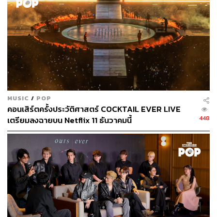
MUSIC
/
POP
คอนเสิร์ตครั้งประวัติศาสตร์ COCKTAIL EVER LIVE
448
เตรียมลงฉายบน Netflix 11 ธันวาคมนี้
Ooh La La ใส่พริกฮาลิพิโน และ Margherita or Margarita?
มาลองค็อกเทลอนาคตที่เล่นกับมาร์การิตากันบ้างกับ
Ooh
La La (450 บาท)
แก้วที่จิบแล้วต้องร้อง ‘Ooh La La’ ที่หยิบ
มาร์การิตามาเล่าใหม่ แบบไม่ง้อใส่เตกีลา เด่นที่ใส่พริกฮาลา
พิโนหอมๆ ผ่านกระบวนการวิทยาศาสตร์ด้วยเครื่อง
‘Rotovap’ สกัดเฉพาะกลิ่นหอมของพริกชวนน้ำลายสอออก
มาเท่านั้น ใส่บิตเตอร์และโทนิกซ่าๆ เติมความสดชื่น แล้ว