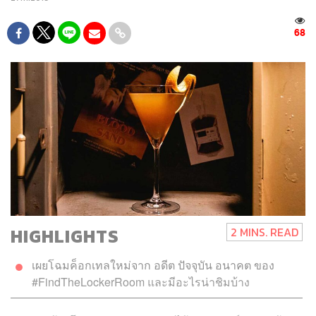
68
HIGHLIGHTS
2 MINS. READ
เผยโฉมค็อกเทลใหม่จาก อดีต ปัจจุบัน อนาคต ของ
#FindTheLockerRoom และมีอะไรน่าชิมบ้าง