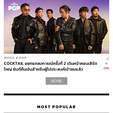
แต่หากใครยังไม่ทราบว่าบาร์หลังตู้ล็อกเกอร์นี้อยู่ที่ใดกัน?
เราบอกได้เพียงว่าอยู่ติดถนนใหญ่ทองหล่อระหว่างซอย 12
กับ 14 สามารถติดตามเพิ่มเติมได้ผ่านทางแฮชแท็ก
#FindTheLockerRoom
MUSIC
/
POP
อ่านเรื่อง การกลับมาของสปีกอีซีบาร์หลังตู้เก็บของ
COCKTAIL ออกแถลงการณ์ครั้งที่ 2 เดินหน้าคอนเสิร์ต
#FindTheLockerRoom ที่ตั้งอยู่สักแห่งระหว่างซอย…
286
ใหญ่ ยินดีคืนเงินสำหรับผู้ไม่ประสงค์เข้าชมแล้ว
ได้
ที่นี่
MORE
พิสูจน์อักษร: ลักษณ์นารา พักตร์เพียงจันทร์
FYI
MOST POPULAR
Redistillation เป็นการสกัดรสชาติหรือกลิ่นโดย