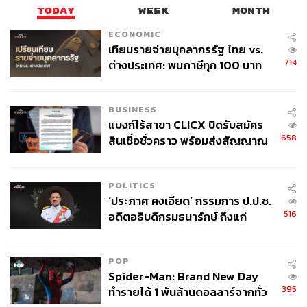
ใช้อุปกรณ์ที่เรียกว่า Rotovap ที่ใช้ในแล็บ ขั้น
TODAY
WEEK
MONTH
ตอนการทำยา การทดลองแยกสาร หรือการกลั่น
ECONOMIC
พวกกลิ่น เช่น น้ำมันหอมระเหย
เทียบรายจ่ายบุคลากรรัฐ ไทย vs.
714
ต่างประเทศ: พบภาษีทุก 100 บาท
ของคนไทยใช้ไปกับข้าราชการเฉียด
TAGS:
Find the Locker Room
Cocktail
บาร์ลับ
40 บาท
BUSINESS
แบงก์ไร้สาขา CLICX ปิดรับสมัคร
658
สินเชื่อชั่วคราว พร้อมส่งสัญญาณ
เตือนกลุ่มกู้เงินผิดวัตถุประสงค์-ให้
ข้อมูลเท็จ เตรียมดำเนินคดีเด็ดขาด
POLITICS
‘ประภาศ คงเอียด’ กรรมการ ป.ป.ช.
516
68
อดีตอธิบดีกรมธนารักษ์ ถึงแก่
อนิจกรรม
ABOUT THE AUTHOR
POP
Spider-Man: Brand New Day
พฤภัทร ทรงเที่ยง
395
ทำรายได้ 1 พันล้านดอลลาร์จากทั่ว
นักเขียนผู้ชอบความท้าทาย การออกกำลังกาย