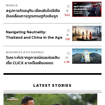
WORLD
สรุปภารกิจอนุทิน เยือนอินโดนีเซีย
502
ขับเคลื่อนการทูตเศรษฐกิจเชิงรุก
ประกาศหุ้นส่วนยุทธศาสตร์ไทย –
อินโดนีเซีย
Navigating Neutrality:
Thailand and China in the Age
139
of a New Global Order
BUSINESS
/
ECONOMIC
วิเคราะห์ปรากฏการณ์คนแห่ขอสิน
2.4K
เชื่อ CLICX อาจเป็นเพียงยอด
ภูเขาน้ำแข็ง ของปัญหาหนี้ครัว
เรือนไทยที่ถูกซุกไว้
LATEST STORIES