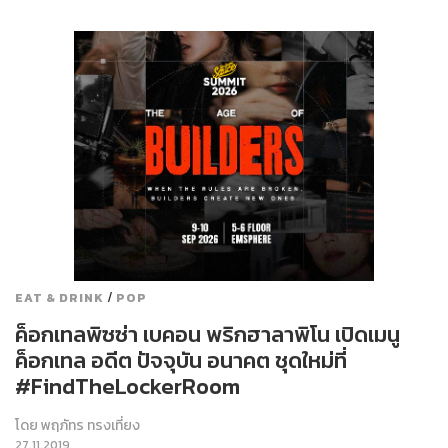
/
EAT & DRINK
POP
ค็อกเทลพิซซ่า เบคอน พริกฮาลาพิโน เปิดเมนู
ค็อกเทล อดีต ปัจจุบัน อนาคต ชุดใหม่ที่
#FindTheLockerRoom
โดย
พฤภัทร ทรงเที่ยง
27.11.2019