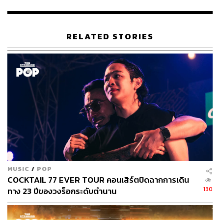
Bloodless Sand และ Valentino Highball
เมนูใหม่นี้จำแนกเหล้าเป็น 6 ประเภทด้วยกัน ได้แก่ รัม เบอร์
RELATED STORIES
เบิน จิน เตกีลา สกอตช์ และคอนยัก อาทิ Blood & Sand
ค็อกเทลเบสสกอตช์วิสกี้ เมื่อมาอยู่กับปัจจุบัน กลายเป็น
Bloodless Sand (450 บาท)
เบสด้วยซิงเกิลมอลต์ ผสมน้ำส้ม
ใสที่ผ่านกระบวนการกรองสีให้ใส ก่อนที่จะตัดรสหวานให้ไม่
สุดโต่งเกินไปด้วยเวอร์มุธ เสริมความหอมฟุ้งด้วยเหล้าเชอร์รี
และมีเจลลี่ส้มชิ้นเล็กให้เคี้ยวเพิ่มอรรถรส
และ
Valentino Highball (400 บาท)
ที่ตั้งชื่อตาม Rudolph
Valentino นักแสดงนำชายจากภาพยนตร์เก่า Blood & Sand
ปี 1922 มอลต์วิสกี้ผสมน้ำเงาะที่ผ่านเครื่อง Rotovap จนเหลือ
แค่กลิ่น ตามด้วยเหล้าส้มรสหวานขม
คอมบูชา
อินฟิวส์เปลือก
MUSIC
/
POP
ส้มไทย น้ำแร่
สปาร์กลิง
และโทนิกปิดท้าย เหมาะไว้จิบยาวๆ
COCKTAIL 77 EVER TOUR คอนเสิร์ตปิดฉากการเดิน
ตลอดคืน
130
ทาง 23 ปีของวงร็อกระดับตำนาน