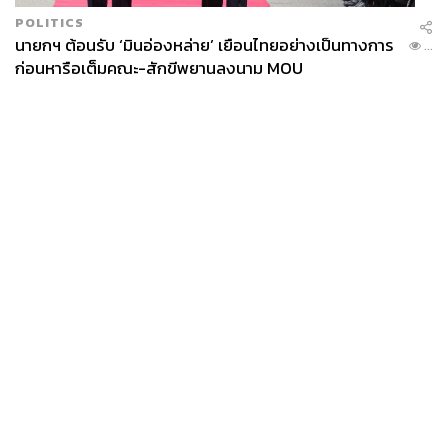
POLITICS
นายกฯ ต้อนรับ ‘มินอ่องหล่าย’ เยือนไทยอย่างเป็นทางการ
...
ก่อนหารือเต็มคณะ-สักขีพยานลงนาม MOU
News
Wealth
Pop
Podcast
Video
Now
Opinion
Careers
Events
Privacy
About
Contact
Policy
FOR
ADVERTISING
MEMBERSHIP