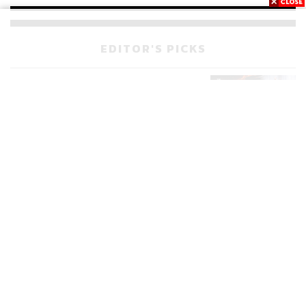
จ่ายหนี้-แอบระบุแบรนด์
EDITOR'S PICKS
POLITICS
มหากาพย์โกงข้อสอบท้องถิ่น ก่อน
TAGS:
อุบัติเหตุบนท้องถนน
ไฟไหม้รถบัส
525
เดินหน้าสู่จุดจบในสัปดาห์นี้
POLITICS
เส้นทางคดี 44 สส. ในชั้นศาลฎีกา
177
จะรู้ผลเมื่อไร
WORLD
สรุปภารกิจอนุทิน เยือนอินโดนีเซีย
280
517
ขับเคลื่อนการทูตเศรษฐกิจเชิงรุก
ประกาศหุ้นส่วนยุทธศาสตร์ไทย –
ABOUT THE AUTHOR
อินโดนีเซีย
Navigating Neutrality: