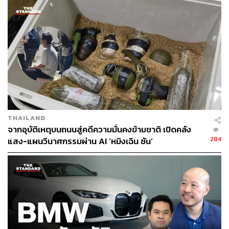
THAILAND
จากอุบัติเหตุบนถนนสู่คดีความมั่นคงข้ามชาติ เปิดคลัง
284
แสง-แผนวินาศกรรมผ่าน AI ‘หมิงเฉิน ซัน’