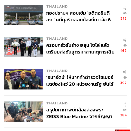
THAILAND
กองปราบฯ สอบเข้ม ‘อดีตอธิบดี
572
สถ.’ คดีทุจริตสอบท้องถิ่น แจ้ง 6
ข้อหาหนัก จ่อชง ป.ป.ช. 12 ส.ค. นี้
THAILAND
ครอบครัวรับร่าง ฮลุน โซโล่ แล้ว
467
เตรียมส่งชันสูตรหาสาเหตุการเสีย
ชีวิต
THAILAND
‘ธนารัตน์’ ให้ปากคำตำรวจไซเบอร์
397
แฉช่องโหว่ 20 หน่วยงานรัฐ ยันไร้
นัยทางการเมือง
THAILAND
สรุปมหากาพย์กล้องส่องพระ
384
ZEISS Blue Marine จากสัญญา
ผลิต 8.3 ล้าน สู่ข้อพิพาท ‘มา
เวลล์ฯ’ ฟ้อง ‘โทน บางแค’ ผิดนัด