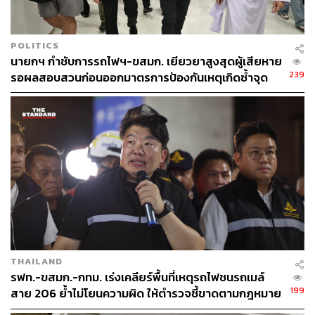
POLITICS
นายกฯ กำชับการรถไฟฯ-ขสมก. เยียวยาสูงสุดผู้เสียหาย
239
รอผลสอบสวนก่อนออกมาตรการป้องกันเหตุเกิดซ้ำจุด
ตัดทางรถไฟ
THAILAND
รฟท.-ขสมก.-กทม. เร่งเคลียร์พื้นที่เหตุรถไฟชนรถเมล์
199
สาย 206 ย้ำไม่โยนความผิด ให้ตำรวจชี้ขาดตามกฎหมาย
เผยปมเครื่องกั้นลงไม่ได้เหตุมีรถจอดขวาง