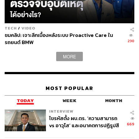
TECH
/
VIDEO
ชมคลิป: เจาะลึกเบื้องหลังระบบ Proactive Care ใน
230
รถยนต์ BMW
MORE
MOST POPULAR
TODAY
WEEK
MONTH
INTERVIEW
ไขรหัสตั้ง ผบ.ตร. ‘ความสามารถ
669
vs อาวุโส’ และอนาคตการปฏิรูปสี
กากี กับ พล.ต.อ. เอก อังสนานนท์