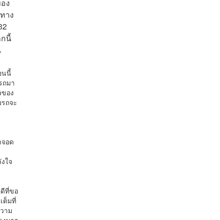
ของ
ำทาง
32
กนี้
น
นนี้
ีรถมา
วของ
ับรถจะ
มาจอด
ังใจ
ีที่ขอ
ต็มที่
ความ
แรงมาก