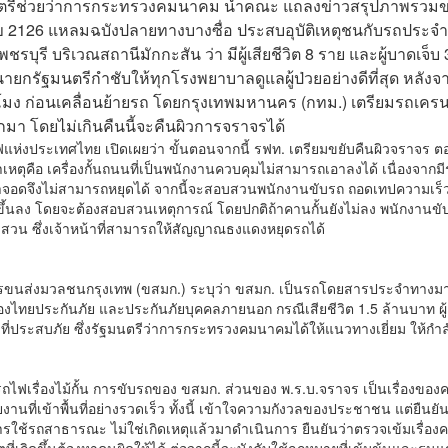
 รัฐมนตรีช่วยว่าการกระทรวงคมนาคม นำคณะ แถลงข่าวสรุปภาพรวม
เลข 2126 แหลมฉบังปลายทางบางซื่อ ประสบอุบัติเหตุชนกับรถประจ
บุรี บริเวณสถานีมักกะสัน ว่า มีผู้เสียชีวิต 8 ราย และผู้บาดเจ็บ 
นายกรัฐมนตรีกำชับให้ทุกโรงพยาบาลดูแลผู้ป่วยอย่างดีที่สุด หลังจา
ั่วโมง ก่อนเคลื่อนย้ายรถ โดยกรุงเทพมหานคร (กทม.) เตรียมรถเคร
า โดยไม่เกินคืนนี้จะคืนผิวการจราจรได้
ไฟแห่งประเทศไทย เปิดเผยว่า ขั้นตอนจากนี้ รฟท. เตรียมขยับคืนผิวจราจร ตอ
เหตุคือ เครื่องกั้นถนนที่เป็นพนักงานควบคุมไม่สามารถเอาลงได้ เนื่องจากม
าจอดจึงไม่สามารถหยุดได้ จากนี้จะสอบสวนพนักงานขับรถ ถอดเทปความเร็
านขึ้นลง โดยจะต้องสอบสวนเหตุการณ์ โดยปกติถ้าคานกั้นยังไม่ลง พนักงานข
บสวน ซึ่งเจ้าหน้าที่สามารถให้สัญญาณธงแดงหยุดรถได้
์การขนส่งมวลชนกรุงเทพ (ขสมก.) ระบุว่า ขสมก. เป็นรถโดยสารประจำทาง
องไทยประกันภัย และประกันภัยบุคคลภายนอก กรณีเสียชีวิต 1.5 ล้านบาท ผู้
งที่ประสบภัย ซึ่งรัฐมนตรีว่าการกระทรวงคมนาคมได้ให้แนวทางเยี่ยม ให้กำล
งรถไฟเรื่องไม้กั้น การขับรถของ ขสมก. ส่วนของ พ.ร.บ.จราจร เป็นเรื่องของคด
ที่เข้าพื้นที่อย่างรวดเร็ว ทั้งนี้ เข้าใจความกังวลของประชาชน แต่ยืนยันเ
้รถสาธารณะ ไม่ใช่เกิดเหตุแล้วมาดำเนินการ ยืนยันว่าตรวจเข้มเรื่อง
ี่เกิดขึ้นต้องหาคนผิดให้ได้ ต่อจากนี้จะบังคับใช้กฎหมายที่เข้มข้นและรุน