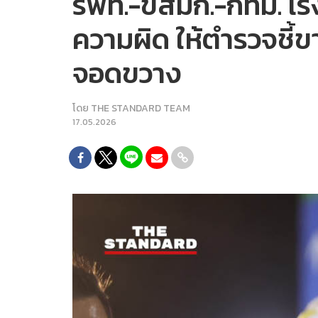
รฟท.-ขสมก.-กทม. เร่ง
ความผิด ให้ตำรวจชี้
จอดขวาง
โดย
THE STANDARD TEAM
17.05.2026