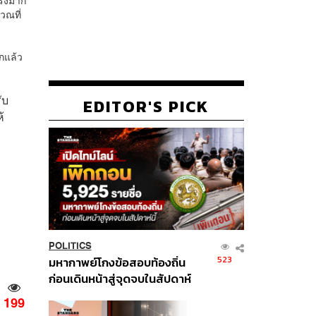
วณที่
กแล้ว
ับ
EDITOR'S PICK
้
POLITICS
523
มหากาพย์โกงข้อสอบท้องถิ่น
ก่อนเดินหน้าสู่จุดจบในสัปดาห์
นี้
199