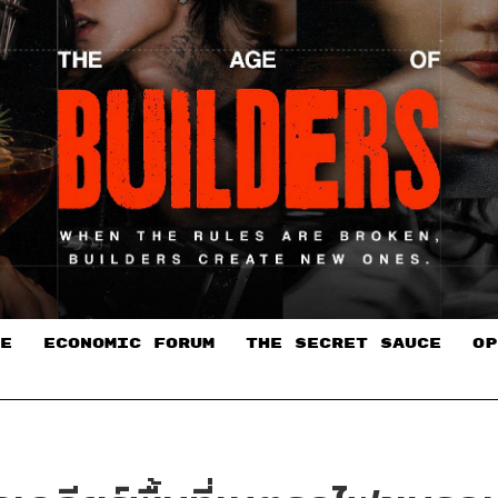
E
ECONOMIC FORUM
THE SECRET SAUCE​
OP