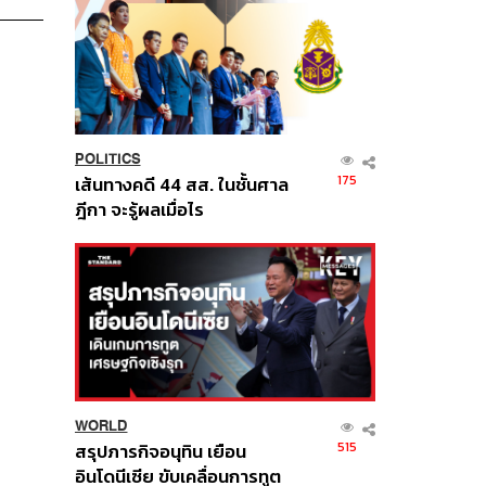
POLITICS
175
เส้นทางคดี 44 สส. ในชั้นศาล
ฎีกา จะรู้ผลเมื่อไร
WORLD
515
สรุปภารกิจอนุทิน เยือน
อินโดนีเซีย ขับเคลื่อนการทูต