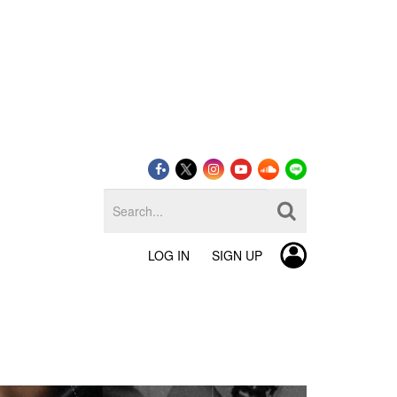
LOG IN
SIGN UP