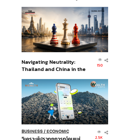
เศรษฐกิจเชิงรุก ประกาศหุ้น
ส่วนยุทธศาสตร์ไทย –
อินโดนีเซีย
Navigating Neutrality:
150
Thailand and China in the
Age of a New Global
Order
BUSINESS
/
ECONOMIC
2.5K
วิเคราะห์ปรากฏการณ์คนแห่