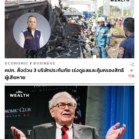
561
ABOUT THE AUTHOR
THE STANDARD TEAM
กองบรรณาธิการ THE STANDARD
ECONOMIC
/
BUSINESS
คปภ. สั่งด่วน 3 บริษัทประกันภัย เร่งดูแลและคุ้มครองสิทธิ
178
ผู้เสียหาย