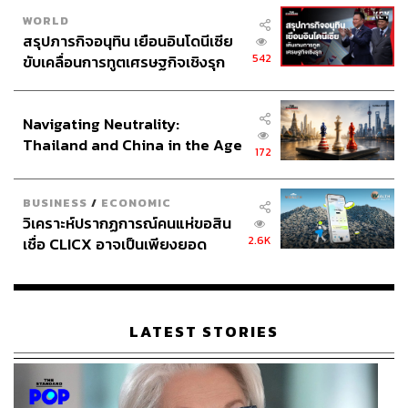
WORLD
สรุปภารกิจอนุทิน เยือนอินโดนีเซีย
542
ขับเคลื่อนการทูตเศรษฐกิจเชิงรุก
ประกาศหุ้นส่วนยุทธศาสตร์ไทย –
อินโดนีเซีย
Navigating Neutrality:
Thailand and China in the Age
172
of a New Global Order
BUSINESS
/
ECONOMIC
วิเคราะห์ปรากฏการณ์คนแห่ขอสิน
2.6K
เชื่อ CLICX อาจเป็นเพียงยอด
ภูเขาน้ำแข็ง ของปัญหาหนี้ครัว
เรือนไทยที่ถูกซุกไว้
LATEST STORIES