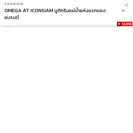
FASHION
OMEGA AT ICONSIAM บูติกริมแม่น้ำแห่งแรกของ
...
แบรนด์
News
Wealth
Pop
Podcast
Video
Now
Opinion
Careers
Events
Privacy
About
Contact
Policy
FOR
ADVERTISING
MEMBERSHIP