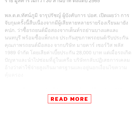
ราย มูลค่ารวมกว่า 30 ล้านบาท ตั้งแต่ปี 2565
พล.ต.ต.ทัศน์ภูมิ จารุปรัชญ์ ผู้บังคับการ ปอศ. เปิดเผยว่า การ
จับกุมครั้งนี้สืบเนื่องจากมีผู้เสียหายหลายรายร้องเรียนมายัง
คปภ. ว่าซื้อรถยนต์มือสองจากเต็นท์รถย่านบางแคและ
นนทบุรี พร้อมซื้อแพ็กเกจ ประกันสุขภาพรถยนต์/รับประกัน
คุณภาพรถยนต์มือสอง จากบริษัท มายคาร์ เซอร์วิส พลัส
1989 จำกัด โดยเสียค่าเบี้ยประกัน 28,000 บาท แต่เมื่อรถเกิด
ปัญหาและนำไปซ่อมที่อู่ในเครือ บริษัทกลับปฏิเสธการเคลม
อ้างว่าค่าใช้จ่ายสูงเกินมาตรฐานและอยู่นอกเงื่อนไขความ
คุ้มครอง
จากการสืบสวนพบว่าบริษัท มายคาร์ เซอร์วิส พลัส 1989
จำกัด ซึ่งมีอัศนัย, ณัฐปภัสร์ และพัศพงศ์ เป็นกรรมการผู้มี
READ MORE
อำนาจ ได้ทำการขายแพ็กเกจประกันนี้ให้กับเต็นท์รถมือสอง
กว่า 20 แห่งทั่วประเทศ โดยอ้างว่ามีอู่ในเครือข่ายกว่า 200
แห่ง และยังได้ทำคลิปโฆษณาหลอกลวงผู้บริโภค ซึ่งพบว่าผู้ที่
แสดงในคลิปไม่ใช่เจ้าของรถยนต์จริงและได้รับค่าจ้างเพียง
500 บาท