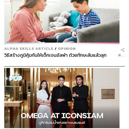
ALPHA SKILLS ARTICLE
/
OPINION
วิธีสร้างภูมิคุ้มกันให้เด็กเจนอัลฟ่า ด้วยทักษะล้มแล้วลุก
...