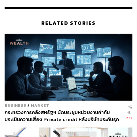
แต่อย่างใด
เบื้องต้น ผู้ต้องหาให้การภาคเสธ โดยยอมรับว่าบริษัทของตน
RELATED STORIES
ให้บริการรับรองคุณภาพและซ่อมบำรุงรถยนต์มือสอง แต่
ปฏิเสธเรื่องการฉ้อโกง โดยให้เหตุผลว่ารถที่นำมาทำประกัน
ส่วนใหญ่เป็นรถยุโรปที่บริษัทประกันทั่วไปไม่รับทำประกัน
หลังจากนี้ เจ้าหน้าที่ตำรวจจะขยายผลดำเนินคดีกับผู้ที่
เกี่ยวข้องทั้งหมด ทั้งเต็นท์รถยนต์มือสอง อู่ซ่อมรถยนต์ รวม
ถึงผู้ที่รับจ้างถ่ายคลิปโฆษณา หากพบว่ามีเจตนาฉ้อโกง
ประชาชนจะถูกดำเนินคดีตามกฎหมายต่อไป
TAGS:
รถมือสอง
บริษัทประกันภัย
BUSINESS
/
MARKET
กระทรวงการคลังสหรัฐฯ นัดประชุมหน่วยงานกำกับ
222
ประเมินความเสี่ยง Private credit หลังบริษัทประกันรุก
ลงทุนหนัก แลกผลตอบแทนสูง กังวลเครดิตเรตติ้งไม่
สะท้อนความเสี่ยงจริง