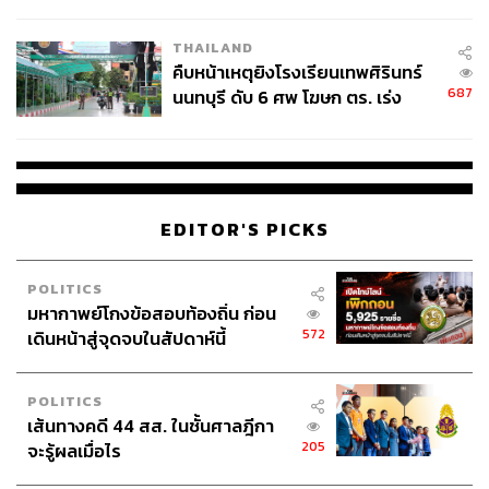
THAILAND
คืบหน้าเหตุยิงโรงเรียนเทพศิรินทร์
687
นนทบุรี ดับ 6 ศพ โฆษก ตร. เร่ง
สอบปมขโมยปืนปู่ก่อเหตุ
EDITOR'S PICKS
POLITICS
มหากาพย์โกงข้อสอบท้องถิ่น ก่อน
572
เดินหน้าสู่จุดจบในสัปดาห์นี้
POLITICS
เส้นทางคดี 44 สส. ในชั้นศาลฎีกา
205
จะรู้ผลเมื่อไร