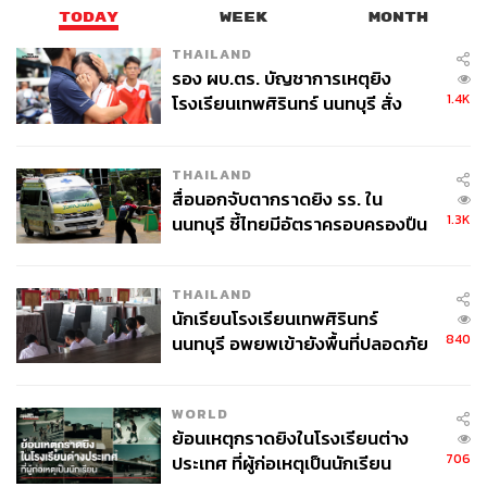
TODAY
WEEK
MONTH
THAILAND
รอง ผบ.ตร. บัญชาการเหตุยิง
1.4K
โรงเรียนเทพศิรินทร์ นนทบุรี สั่ง
ค้นหา 2 รอบยืนยันไร้คนติดค้าง พบ
ศพปู่-ย่าที่บ้านพักผู้ก่อเหตุ
THAILAND
สื่อนอกจับตากราดยิง รร. ใน
1.3K
นนทบุรี ชี้ไทยมีอัตราครอบครองปืน
สูงในระดับต้นของภูมิภาค
THAILAND
นักเรียนโรงเรียนเทพศิรินทร์
840
นนทบุรี อพยพเข้ายังพื้นที่ปลอดภัย
ชั่วคราว หลังเหตุใช้อาวุธปืนภายใน
โรงเรียนคลี่คลาย
WORLD
ย้อนเหตุกราดยิงในโรงเรียนต่าง
706
ประเทศ ที่ผู้ก่อเหตุเป็นนักเรียน