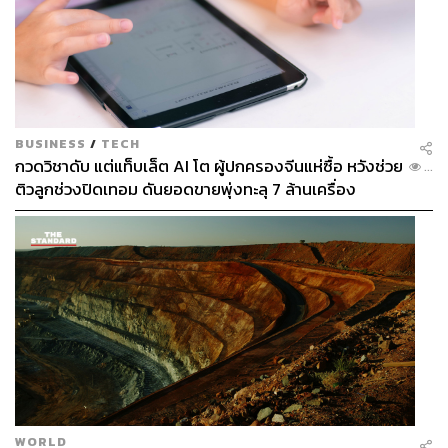
BUSINESS
/
TECH
กวดวิชาดับ แต่แท็บเล็ต AI โต ผู้ปกครองจีนแห่ซื้อ หวังช่วย
...
ติวลูกช่วงปิดเทอม ดันยอดขายพุ่งทะลุ 7 ล้านเครื่อง
WORLD