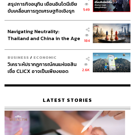
สรุปภารกิจอนุทิน เยือนอินโดนีเซีย
549
ขับเคลื่อนการทูตเศรษฐกิจเชิงรุก
ประกาศหุ้นส่วนยุทธศาสตร์ไทย –
อินโดนีเซีย
Navigating Neutrality:
Thailand and China in the Age
184
of a New Global Order
BUSINESS
/
ECONOMIC
วิเคราะห์ปรากฏการณ์คนแห่ขอสิน
2.6K
เชื่อ CLICX อาจเป็นเพียงยอด
ภูเขาน้ำแข็ง ของปัญหาหนี้ครัว
เรือนไทยที่ถูกซุกไว้
LATEST STORIES