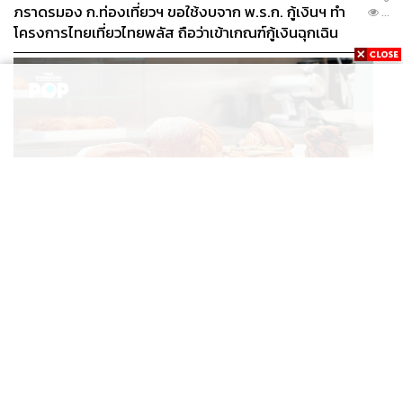
ภราดรมอง ก.ท่องเที่ยวฯ ขอใช้งบจาก พ.ร.ก. กู้เงินฯ ทำ
...
โครงการไทยเที่ยวไทยพลัส ถือว่าเข้าเกณฑ์กู้เงินฉุกเฉิน
FASHION
Karl Lagerfeld เปิดคาเฟ่แรกของแบรนด์ที่อัมสเตอร์ดัม
...