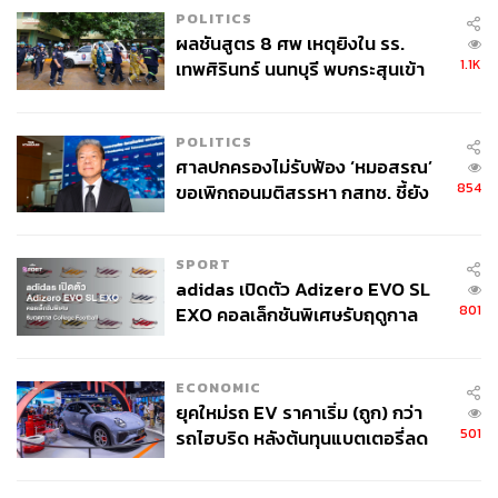
POLITICS
ผลชันสูตร 8 ศพ เหตุยิงใน รร.
1.1K
เทพศิรินทร์ นนทบุรี พบกระสุนเข้า
จุดสำคัญ ‘ศีรษะ-หน้าอก’ ครูถูกยิง
4 นัด จากระยะไกล
POLITICS
ศาลปกครองไม่รับฟ้อง ‘หมอสรณ’
854
ขอเพิกถอนมติสรรหา กสทช. ชี้ยัง
ไม่ใช่ผู้เดือดร้อนเสียหาย
SPORT
adidas เปิดตัว Adizero EVO SL
801
EXO คอลเล็กชันพิเศษรับฤดูกาล
College Football
ECONOMIC
ยุคใหม่รถ EV ราคาเริ่ม (ถูก) กว่า
501
รถไฮบริด หลังต้นทุนแบตเตอรี่ลด
ลง - จีนแห่บุกตลาดเกิดใหม่