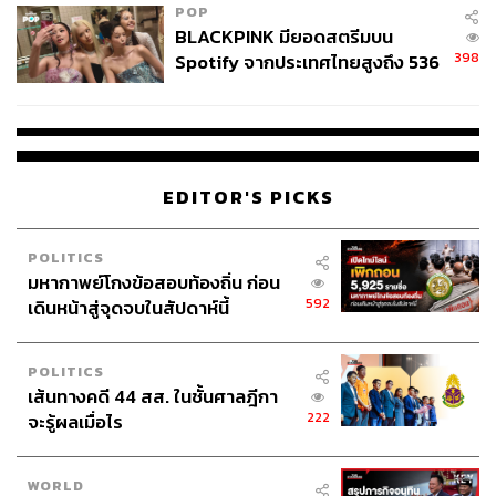
POP
BLACKPINK มียอดสตรีมบน
398
Spotify จากประเทศไทยสูงถึง 536
ล้านครั้ง ตลอด 10 ปีที่ผ่านมา
EDITOR'S PICKS
POLITICS
มหากาพย์โกงข้อสอบท้องถิ่น ก่อน
592
เดินหน้าสู่จุดจบในสัปดาห์นี้
POLITICS
เส้นทางคดี 44 สส. ในชั้นศาลฎีกา
222
จะรู้ผลเมื่อไร
WORLD