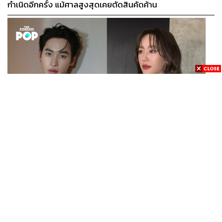
กำเนิดอีกครั้ง แม้ศาลสูงสุดเคยตัดสินคัดค้าน
ENTERTAINMENT
เก้า นพเก้า และ พาย รินรดา เตรียมร่วมงานกันใน ‘รสกาล
...
Enchanted Taste In Time’