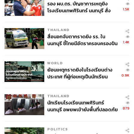
รอง ผบ.ตร. บัญชาการเหตุยิง
1.5K
โรงเรียนเทพศิรินทร์ นนทบุรี สั่ง
ค้นหา 2 รอบยืนยันไร้คนติดค้าง พบ
ศพปู่-ย่าที่บ้านพักผู้ก่อเหตุ
THAILAND
สื่อนอกจับตากราดยิง รร. ใน
1.4K
นนทบุรี ชี้ไทยมีอัตราครอบครองปืน
สูงในระดับต้นของภูมิภาค
WORLD
ย้อนเหตุกราดยิงในโรงเรียนต่าง
0.9K
ประเทศ ที่ผู้ก่อเหตุเป็นนักเรียน
THAILAND
นักเรียนโรงเรียนเทพศิรินทร์
879
นนทบุรี อพยพเข้ายังพื้นที่ปลอดภัย
ชั่วคราว หลังเหตุใช้อาวุธปืนภายใน
โรงเรียนคลี่คลาย
POLITICS