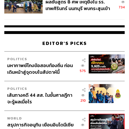
ผลชันสูตร 8 ศพ เหตุยิงใน รร.
734
เทพศิรินทร์ นนทบุรี พบกระสุนเข้า
จุดสำคัญ ‘ศีรษะ-หน้าอก’ ครูถูกยิง
4 นัด จากระยะไกล
EDITOR'S PICKS
POLITICS
มหากาพย์โกงข้อสอบท้องถิ่น ก่อน
575
เดินหน้าสู่จุดจบในสัปดาห์นี้
POLITICS
เส้นทางคดี 44 สส. ในชั้นศาลฎีกา
210
จะรู้ผลเมื่อไร
WORLD
สรุปภารกิจอนุทิน เยือนอินโดนีเซีย