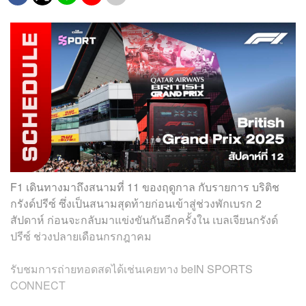
F1 เดินทางมาถึงสนามที่ 11 ของฤดูกาล กับรายการ บริติช
กรังด์ปรีซ์ ซึ่งเป็นสนามสุดท้ายก่อนเข้าสู่ช่วงพักเบรก 2
สัปดาห์ ก่อนจะกลับมาแข่งขันกันอีกครั้งใน เบลเจียนกรังด์
ปรีซ์ ช่วงปลายเดือนกรกฎาคม
รับชมการถ่ายทอดสดได้เช่นเคยทาง beIN SPORTS
CONNECT