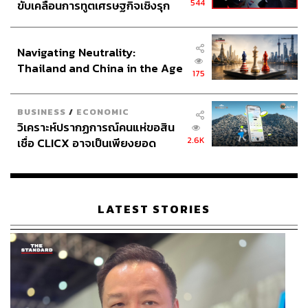
544
ขับเคลื่อนการทูตเศรษฐกิจเชิงรุก
ประกาศหุ้นส่วนยุทธศาสตร์ไทย –
อินโดนีเซีย
Navigating Neutrality:
Thailand and China in the Age
175
of a New Global Order
BUSINESS
/
ECONOMIC
วิเคราะห์ปรากฏการณ์คนแห่ขอสิน
2.6K
เชื่อ CLICX อาจเป็นเพียงยอด
ภูเขาน้ำแข็ง ของปัญหาหนี้ครัว
เรือนไทยที่ถูกซุกไว้
LATEST STORIES