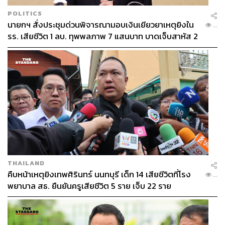
POLITICS
นายกฯ สั่งประชุมด่วนพิจารณามอบเงินเยียวยาเหตุยิงใน
...
รร. เสียชีวิต 1 ลบ. ทุพพลภาพ 7 แสนบาท บาดเจ็บสาหัส 2
แสนบาท บาดเจ็บเล็กน้อย 1 แสนบาท
THAILAND
คืบหน้าเหตุยิงเทพศิรินทร์ นนทบุรี เด็ก 14 เสียชีวิตที่โรง
...
พยาบาล สธ. ยืนยันครูเสียชีวิต 5 ราย เจ็บ 22 ราย