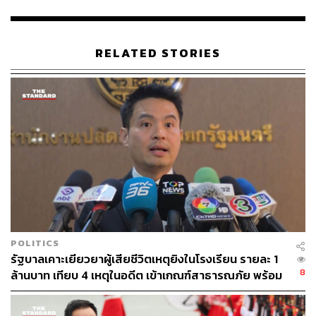
ผู้ประกอบการต้องใช้แบบสัญญาจองรถยนต์ตามมาตรฐานที่
สคบ. กำหนด ระบุประเภท ชนิด ยี่ห้อ รุ่น ปีการผลิต ราคา วัน
ส่งมอบ และสิทธิในการบอกเลิกสัญญาให้ครบถ้วน ซึ่งจาก
RELATED STORIES
การลงพื้นที่วันนี้ เบื้องต้นพบว่าผู้ประกอบการให้ความร่วมมือ
และปฏิบัติตามกฎหมายเป็นอย่างดี
ทั้งนี้ รถยนต์ไฟฟ้าถือเป็น สินค้าควบคุมฉลากตามประกาศ
คณะกรรมการว่าด้วยฉลาก เรื่อง ให้รถยนต์และรถยนต์ไฟฟ้า
เป็นสินค้าที่ควบคุมฉลาก ซึ่งประกาศในราชกิจจานุเบกษา
เมื่อวันที่ 22 กันยายน 2568 และบังคับใช้ภายใต้พระราช
บัญญัติคุ้มครองผู้บริโภค พ.ศ. 2522 กำหนดให้ผู้ประกอบ
ธุรกิจต้องแสดง “ฉลาก” ที่มีข้อความถูกต้อง ครบถ้วน เห็น
และอ่านได้ชัดเจนที่ตัวรถ หากผู้ประกอบธุรกิจฝ่าฝืน มีโทษจำ
คุกไม่เกิน 6 เดือน ปรับไม่เกิน 100,000 บาท หรือทั้งจำทั้งปรับ
POLITICS
ตามมาตรา 52 แห่งพระราชบัญญัติคุ้มครองผู้บริโภค พ.ศ.
รัฐบาลเคาะเยียวยาผู้เสียชีวิตเหตุยิงในโรงเรียน รายละ 1
2522
8
ล้านบาท เทียบ 4 เหตุในอดีต เข้าเกณฑ์สาธารณภัย พร้อม
“ดิฉันขอฝากถึงผู้ประกอบการรถยนต์ไฟฟ้าทุกรายว่า ฉลาก
เร่งจ่ายโดยเร็ว
สินค้าไม่ใช่เพียงป้ายติดรถ แต่คือคำสัญญาที่ท่านให้ไว้กับผู้