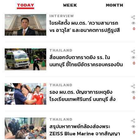
TODAY
WEEK
MONTH
INTERVIEW
ไขรหัสตั้ง ผบ.ตร. ‘ความสามารถ
0
vs อาวุโส’ และอนาคตการปฏิรูปสี
กากี กับ พล.ต.อ. เอก อังสนานนท์
THAILAND
สื่อนอกจับตากราดยิง รร. ใน
0
นนทบุรี ชี้ไทยมีอัตราครอบครองปืน
สูงในระดับต้นของภูมิภาค
THAILAND
รอง ผบ.ตร. บัญชาการเหตุยิง
0
โรงเรียนเทพศิรินทร์ นนทบุรี สั่ง
ค้นหา 2 รอบยืนยันไร้คนติดค้าง พบ
ศพปู่-ย่าที่บ้านพักผู้ก่อเหตุ
THAILAND
สรุปมหากาพย์กล้องส่องพระ
0
ZEISS Blue Marine จากสัญญา