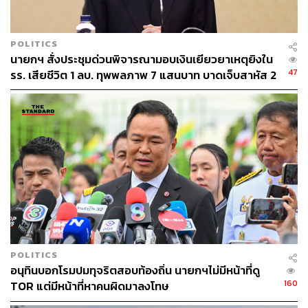
POLITICS
นายกฯ สั่งประชุมด่วนพิจารณามอบเงินเยียวยาเหตุยิงใน
47
รร. เสียชีวิต 1 ลบ. ทุพพลภาพ 7 แสนบาท บาดเจ็บสาหัส 2
157
แสนบาท บาดเจ็บเล็กน้อย 1 แสนบาท
ABOUT THE AUTHOR
THE STANDARD TEAM
กองบรรณาธิการ THE STANDARD
POLITICS
อนุทินบอกโรมปมทุจริตสอบท้องถิ่น นายกฯไม่มีหน้าที่ดู
160
TOR แต่มีหน้าที่หาคนผิดมาลงโทษ