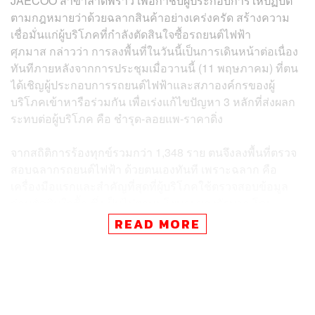
JAECOO สาขาลาดพร้าว เพื่อกำชับผู้ประกอบการให้ปฏิบัติ
ตามกฎหมายว่าด้วยฉลากสินค้าอย่างเคร่งครัด สร้างความ
เชื่อมั่นแก่ผู้บริโภคที่กำลังตัดสินใจซื้อรถยนต์ไฟฟ้า
ศุภมาส กล่าวว่า การลงพื้นที่ในวันนี้เป็นการเดินหน้าต่อเนื่อง
ทันทีภายหลังจากการประชุมเมื่อวานนี้ (11 พฤษภาคม) ที่ตน
ได้เชิญผู้ประกอบการรถยนต์ไฟฟ้าและสภาองค์กรของผู้
บริโภคเข้าหารือร่วมกัน เพื่อเร่งแก้ไขปัญหา 3 หลักที่ส่งผลก
ระทบต่อผู้บริโภค คือ ชำรุด-ลอยแพ-ราคาดิ่ง
จากสถิติการร้องทุกข์รวมกว่า 1,348 ราย ตนจึงลงพื้นที่ตรวจ
สอบฉลากรถยนต์ไฟฟ้า ด้วยตนเองทันที เพราะฉลาก คือ
เครื่องมือแรกและสำคัญที่สุดที่ผู้บริโภคใช้ตรวจสอบข้อมูล
ก่อนตัดสินใจซื้อ ซึ่งเป็นไปตามนโยบายของรัฐบาล โดย
อนุทิน ชาญวีรกูล นายกรัฐมนตรี ที่ให้ความสำคัญกับการ
READ MORE
คุ้มครองผู้บริโภค ควบคู่ไปกับการสนับสนุนการเติบโตของ
อุตสาหกรรมรถยนต์ไฟฟ้าไทย เพื่อให้ตลาดรถยนต์ไฟฟ้า
เติบโตอย่างมีมาตรฐาน มีความรับผิดชอบ และเป็นธรรมต่อผู้
บริโภค
“ดิฉันได้กำชับให้ผู้ประกอบการปฏิบัติตามกฎหมายคุ้มครองผู้