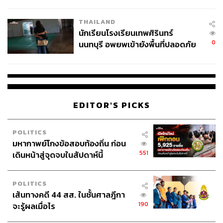
ผลิต 8.3 ล้าน สู่ข้อพิพาท ‘มา
เวลล์ฯ’ ฟ้อง ‘โทน บางแค’ ผิดนัด
THAILAND
จ่ายหนี้-แอบระบุแบรนด์
นักเรียนโรงเรียนเทพศิรินทร์
0
นนทบุรี อพยพเข้ายังพื้นที่ปลอดภัย
ชั่วคราว หลังเหตุใช้อาวุธปืนภายใน
โรงเรียนคลี่คลาย
EDITOR'S PICKS
POLITICS
มหากาพย์โกงข้อสอบท้องถิ่น ก่อน
551
เดินหน้าสู่จุดจบในสัปดาห์นี้
POLITICS
เส้นทางคดี 44 สส. ในชั้นศาลฎีกา
190
จะรู้ผลเมื่อไร