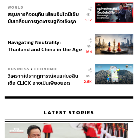
WORLD
สรุปภารกิจอนุทิน เยือนอินโดนีเซีย
532
ขับเคลื่อนการทูตเศรษฐกิจเชิงรุก
ประกาศหุ้นส่วนยุทธศาสตร์ไทย –
อินโดนีเซีย
Navigating Neutrality:
Thailand and China in the Age
164
of a New Global Order
BUSINESS
/
ECONOMIC
วิเคราะห์ปรากฏการณ์คนแห่ขอสิน
2.6K
เชื่อ CLICX อาจเป็นเพียงยอด
ภูเขาน้ำแข็ง ของปัญหาหนี้ครัว
เรือนไทยที่ถูกซุกไว้
LATEST STORIES