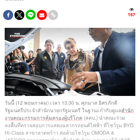
157
วันนี้ (12 พฤษภาคม) เวลา 13.30 น. ศุภมาส อิศรภักดี
รัฐมนตรีประจำสำนักนายกรัฐมนตรี ในฐานะกำกับดูแล
สำนัก
งานคณะกรรมการคุ้มครองผู้บริโภค
(สคบ.) นำคณะร่วม
ลงพื้นที่ตรวจสอบการแสดงฉลากรถยนต์ไฟฟ้า ที่โชว์รูม BYD
Hi-Class สาขาลาดพร้าว ต่อด้วยโชว์รูม OMODA &