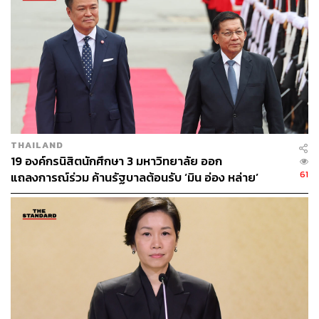
บริโภค ขอให้แสดงข้อมูลในฉลากครบถ้วน เที่ยงตรง ไม่เกิน
จริง โดยเฉพาะระยะทางวิ่งต่อการชาร์จ ขอให้ระบุมาตรฐาน
การทดสอบให้ชัดเจน อย่าให้ผู้บริโภคต้องผิดหวังเมื่อนำไปใช้
งานจริง สำหรับพี่น้องประชาชนที่กำลังตัดสินใจซื้อรถยนต์
ไฟฟ้า ขอให้ใช้ฉลากเป็นเครื่องมือตรวจสอบข้อมูลก่อนซื้อ
ทุกครั้ง อ่านฉลากให้ครบทุกรายการ สอบถามมาตรฐานการ
ทดสอบระยะทางวิ่ง อ่านสัญญาจองให้ละเอียด พร้อมเก็บใบ
เสร็จ ใบจอง โบรชัวร์ และเอกสารโฆษณาทุกชิ้นไว้เป็นหลัก
ฐาน หากพบว่าฉลากไม่ครบ ข้อมูลไม่ตรงตามจริง หรือถูก
THAILAND
เอารัดเอาเปรียบ ร้องเรียนมาที่ สคบ. ได้ทันที ดิฉันพร้อมรับ
19 องค์กรนิสิตนักศึกษา 3 มหาวิทยาลัย ออก
ฟังและยืนเคียงข้างผู้บริโภคทุกท่าน” ศุภมาส กล่าวทิ้งท้าย
61
แถลงการณ์ร่วม ค้านรัฐบาลต้อนรับ ‘มิน อ่อง หล่าย’
TAGS:
OMODA & JAECOO
รถยนต์ไฟฟ้า - Electric Vehicle
รถยนต์ไฟฟ้า
สำนักนายกรัฐมนตรี
สำนักงานคณะกรรมการคุ้มครองผู้บริโภค
การจราจร
อนุทิน ชาญวีรกูล
คุ้มครองผู้บริโภค
อุตสาหกรรม
BYD
อุตสาหกรรมรถยนต์ไฟฟ้า
นายกรัฐมนตรี
ศุภมาส อิศรภักดี
กฎหมาย