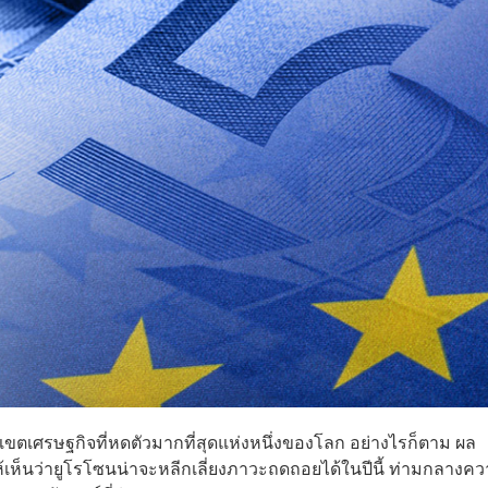
นเขตเศรษฐกิจที่หดตัวมากที่สุดแห่งหนึ่งของโลก อย่างไรก็ตาม ผล
้เห็นว่ายูโรโซนน่าจะหลีกเลี่ยงภาวะถดถอยได้ในปีนี้ ท่ามกลางค