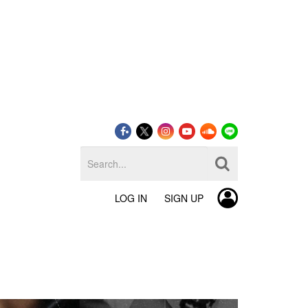
LOG IN
SIGN UP