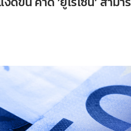
ดีขึ้น คาด ‘ยูโรโซน’ สามาร