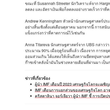
ขณะที่ Susannah Streeter นักวิเคราะห์จาก Harg
ลดลง และอัตราเงินเฟ้อก็ลดลงอย่างรวดเร็วกว่าที่ค
Andrew Kenningham หัวหน้านักเศรษฐศาสตร์ประจำ
อย่างสิ้นเชิงตั้งแต่เดือนตุลาคม นอกจากนี้ การสน
แข็งแกร่งกว่าที่คาดการณ์ไว้เช่นกัน
Anna Titareva นักเศรษฐศาสตร์จาก UBS กล่าวว่า
ประมาณ 90% เมื่อฤดูร้อนที่แล้ว เนื่องจาก การหย
ออมส่วนเกิน ได้แสดงให้เห็นถึงความยืดหยุ่นทาง
ก๊าซเข้าคลังน้ำมันในช่วงหลายเดือนที่ผ่านมา เ
ข่าวที่เกี่ยวข้อง
ผู้นำ IMF เตือนปี 2023 เศรษฐกิจโลกจะเผชิ
IMF เตือนการแยกส่วนของเศรษฐกิจโลก อา
คริสตาลินา จอร์เจียวา ผู้นำ IMF ชี้ การเป