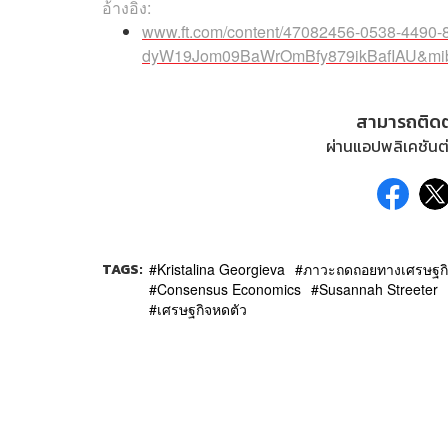
อ้างอิง:
www.ft.com/content/47082456-0538-449
dyW19Jom09BaWrOmBfy879ikBafIAU&mib
สามารถติด
ผ่านแอปพลิเคชันต่
TAGS:
Kristalina Georgieva
ภาวะถดถอยทางเศรษฐก
Consensus Economics
Susannah Streeter
เศรษฐกิจหดตัว