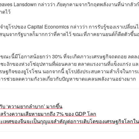
reaves Lansdown กล่าวว่า ภัยคุกคามจากวิกฤตพลังงานที่น่ากลัวก
าดไว้
ยุโรปของ Capital Economics กล่าวว่า การรับรู้ของเราเปลี่ยน
ับสนุนจากรัฐบาลก็มากกว่าที่คาดไว้ ขณะที่ภาคยานยนต์ก็ดีดตัวขึ้น
 ขณะนี้มีโอกาสน้อยกว่า 30% ที่จะเกิดภาวะเศรษฐกิจถดถอย ลดล
ุดชะงักของห่วงโซ่อุปทานที่ผ่อนคลาย ตลาดแรงงานที่แข็งแกร่ง แล
เศรษฐกิจของยูโรโซน นอกจากนี้ ยุโรปยังประสบความสำเร็จในการเ
ป็นการช่วยลดความกังวลเกี่ยวกับปัญหาขาดแคลนพลังงานอย่างมาก
ญกับ ‘ความยากลำบาก’ มากขึ้น
จสร้างความเสียหายมากถึง 7% ของ GDP โลก
ิดประเทศของจีนจะเป็นกุญแจสำคัญต่อการเติบโตของเศรษฐกิจโลกในปี