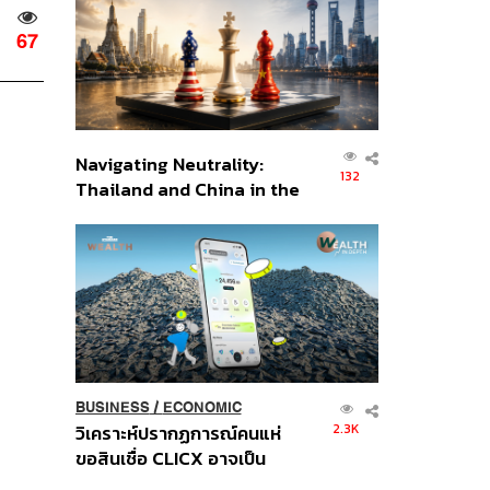
อินโดนีเซีย
67
Navigating Neutrality:
132
Thailand and China in the
Age of a New Global
Order
BUSINESS
/
ECONOMIC
2.3K
วิเคราะห์ปรากฏการณ์คนแห่
ขอสินเชื่อ CLICX อาจเป็น
เพียงยอดภูเขาน้ำแข็ง ของ