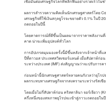
เชื่อมั่นต่อเศรษฐกิจโลกที่พลิกฟื้นอย่างรวดเร็วในช่
ผลการสำรวจความคิดเห็นนักเศรษฐศาสตร์โดย Con
เศรษฐกิจที่ใช้เงินสกุลยูโรจะขยายตัว 0.1% ในปี 20
ถดถอยในปีนี้
โดยคาดการณ์ที่ดีขึ้นเป็นผลมาจากราคาพลังงานที
คาด น่าจะเพิ่มอุปสงค์ทั่วโลก
การอัปเกรดมุมมองครั้งนี้มีขึ้นหลังจากเจ้าหน้าที
ปีที่ดาวอส ประเทศสวิตเซอร์แลนด์ เมื่อสัปดาห์ก่
ระหว่างประเทศ (IMF) ส่งสัญญาณว่าจะปรับการคา
ก่อนหน้านี้นักเศรษฐศาสตร์หลายคนกังวลว่ายุโรปจะเ
ผลกระทบทางเศรษฐกิจจากสงครามระหว่างรัสเซียก
โดยเมื่อไม่กี่สัปดาห์ก่อน คริสตาลินา จอร์เจียวา 
ครึ่งหนึ่งของสหภาพยุโรปจะเข้าสู่ภาวะถดถอยในปีน