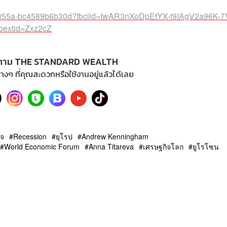
0-855a-bc4589b6b30d?fbclid=IwAR3nXoDpEtYX-t9IAgV2a96K-
extid=Zxz2cZ
ตาม THE STANDARD WEALTH
างๆ ที่คุณสะดวกหรือใช้งานอยู่แล้วได้เลย
ิจ
Recession
ยุโรป
Andrew Kenningham
World Economic Forum
Anna Titareva
เศรษฐกิจโลก
ยูโรโซน