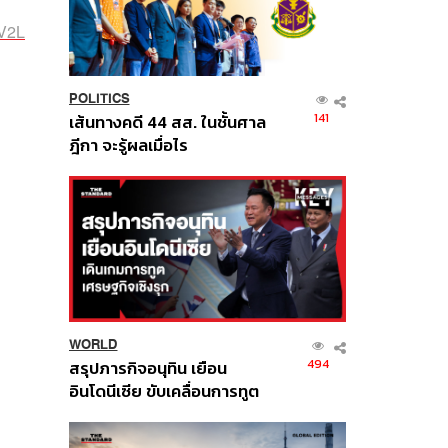
7V2L
POLITICS
141
เส้นทางคดี 44 สส. ในชั้นศาล
ฎีกา จะรู้ผลเมื่อไร
WORLD
494
สรุปภารกิจอนุทิน เยือน
อินโดนีเซีย ขับเคลื่อนการทูต
เศรษฐกิจเชิงรุก ประกาศหุ้น
ส่วนยุทธศาสตร์ไทย –