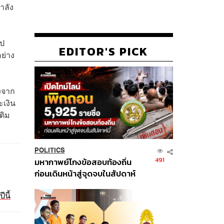
ำลัง
ไป
EDITOR'S PICK
อย่าง
งจาก
ะเงิน
ติม
POLITICS
491
มหากาพย์โกงข้อสอบท้องถิ่น
ก่อนเดินหน้าสู่จุดจบในสัปดาห์
นี้
นี้