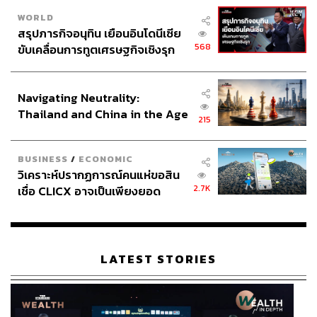
WORLD
สรุปภารกิจอนุทิน เยือนอินโดนีเซีย
568
ขับเคลื่อนการทูตเศรษฐกิจเชิงรุก
ประกาศหุ้นส่วนยุทธศาสตร์ไทย –
อินโดนีเซีย
Navigating Neutrality:
Thailand and China in the Age
215
of a New Global Order
4.
ลูกตั้งเตะ
BUSINESS
/
ECONOMIC
วิเคราะห์ปรากฏการณ์คนแห่ขอสิน
ปฏิเสธไม่ได้ว่าการเตรียมตัวของอังกฤษครั้งนี้ทำให้พวกเขา
2.7K
เชื่อ CLICX อาจเป็นเพียงยอด
เป็นหนึ่งในทีมที่เล่นลูกตั้งเตะดีที่สุดของทัวร์นาเมนต์ การมีผู้
ภูเขาน้ำแข็ง ของปัญหาหนี้ครัว
เล่นอย่าง คีแรน ทริปเปียร์, แอชลีย์ ยัง, แฮร์รี แม็กไกวร์ หรือ
เรือนไทยที่ถูกซุกไว้
แฮร์รี เคน ทำให้พวกเขามีวิธีสลับการเข้าทำชั้นเยี่ยม
มากมาย ที่เห็นชัดที่สุดคือประตูที่ 4 ของ จอห์น สโตนส์ กับ
LATEST STORIES
ปานามา
แทนที่จะโยนเข้าไปลุ้นจากตำแหน่งนั้นอย่างทั่วๆ ไป อังกฤษ
ใช้สูตรลูกตั้งเตะอันควรค่าแก่ศึกษา เฮนเดอร์สันเล่นสั้นให้