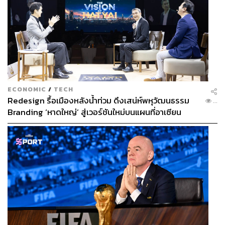
ทริปเปียร์ที่วิ่งเข้ามาหาช่องเปิดไปที่เสาไกล โดยมีแฮร์รี เคน
เป็นตัวตั้งบอลย้อนกลับมาให้เป้าหมายคือสเตอร์ลิงยิงไปติดผู้
รักษาประตูก่อนสโตนส์จะซ้ำเข้าไป
เบลเยียมไม่ใช่ทีมที่เล่นเกมรับกับลูกตั้งเตะได้ดีมากนัก พวก
เขาเสียหนึ่งประตูจากเซตพีชให้กับตูนิเซีย อย่างไรก็ดีมาร์ติ
เนซรู้จักฟุตบอลอังกฤษเป็นอย่างดีและอาจเลือกใช้บริการ มา
ECONOMIC
/
TECH
รูยาน เฟลไลนี มาแก้ไขในจุดนี้ได้บ้าง
Redesign รื้อเมืองหลังน้ำท่วม ดึงเสน่ห์พหุวัฒนธรรม
...
Branding ‘หาดใหญ่’ สู่เวอร์ชันใหม่บนแผนที่อาเซียน