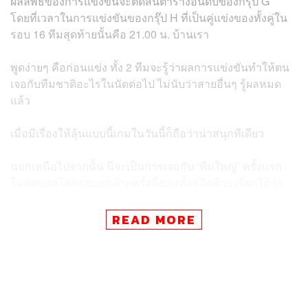
ผลลัพธ์ของการแข่งขันจะตัดสินตารางอันดับของกรุ๊ป G
โดยที่เวลาในการแข่งขันของกรุ๊ป H ที่เป็นคู่แข่งของทั้งคู่ใน
รอบ 16 ทีมสุดท้ายนั้นคือ 21.00 น. บ้านเรา
พูดง่ายๆ คือก่อนแข่ง ทั้ง 2 ทีมจะรู้ว่าผลการแข่งขันทำให้ตน
เจอกับทีมชาติอะไรในนัดต่อไป ไม่นับว่าสายอื่นๆ รู้ผลหมด
แล้ว
เมื่อมีเรื่องให้ลุ้นแบบนี้เกมในวันนี้ก็ถือว่าน่าสนุกทีเดียว
นอกเหนือไปจากนั้น นี่จะเป็นการเจอกับ ‘ทีมใหญ่’ ครั้งแรก
ในฟุตบอลโลกรอบสุดท้ายครั้งนี้ของทั้งคู่อีกด้วย เรียกได้ว่า
เป็นแมตช์วัดความพร้อมก่อนที่จะไปเจอเหล่าของจริงเสือ
สิงห์กระทิงแรดในรอบต่อไป
READ MORE
แม้ว่ามีหลายฝ่ายมองว่าชื่อชั้นนักเตะของทีมชาติเบลเยียมนั้น
จะข่มอังกฤษอยู่หน่อยๆ แต่จากฟอร์ม 2 นัดที่ผ่านมาก็ได้เห็น
กันแล้วว่าทีมพลังหนุ่มของสิงโตคำรามผลงานในสนามไม่
เลวเลยทีเดียว