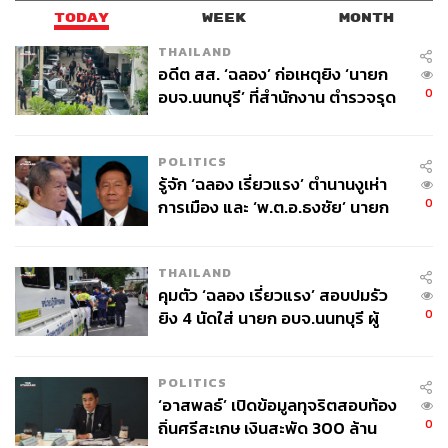
TODAY
WEEK
MONTH
THAILAND
อดีต สส. ‘ฉลอง’ ก่อเหตุยิง ‘นายก
0
อบจ.นนทบุรี’ ที่สำนักงาน ตำรวจรุด
ลงพื้นที่
POLITICS
รู้จัก ‘ฉลอง เรี่ยวแรง’ ตำนานงูเห่า
0
การเมือง และ ‘พ.ต.อ.ธงชัย’ นายก
อบจ. นนทบุรี หลายสมัย บุคคล
3.
อาวุธลับของอังกฤษมีไม่น้อย
สำคัญในเหตุยิง
สิ่งหนึ่งที่ทีมชาติอังกฤษชุดนี้น่าสนใจคือ การมีตัวสำรองที่
THAILAND
ทดแทนกันได้แล้วสามารถสร้างความแตกต่างให้เห็นอย่างที่
คุมตัว ‘ฉลอง เรี่ยวแรง’ สอบปมรัว
นัดล่าสุดกับปานามา เซาธ์เกตตัดสินใจส่ง รูเบน ลอฟตัส-ชีก
0
ยิง 4 นัดใส่ นายก อบจ.นนทบุรี ผู้
ลงสนามแทน เดเล อัลลี
ว่าฯ ลงพื้นที่ตรวจสอบเร่งหาสาเหตุ
POLITICS
ดาวรุ่งจากเชลซีไม่ทำให้ผิดหวัง เจ้าตัวนั้นแข็งแกร่งและไป
‘อาสพลธ์’ เปิดข้อมูลทุจริตสอบท้อง
กับบอลได้ดี วิ่งไปช่วยบีบเกมได้ทั้งสองฝั่ง สร้างปัญหาให้แนว
0
ถิ่นศรีสะเกษ เงินสะพัด 300 ล้าน
รับปานามาอย่างร้ายกาจจนมีส่วนกับประตูที่ 3 ของแฮร์รี