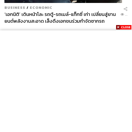
BUSINESS
/
ECONOMIC
‘เอกนิติ’ เดินหน้าโละ รถตู้-รถเมล์-แท็กซี่ เก่า เปลี่ยนสู่ยาน
...
ยนต์พลังงานสะอาด เล็งดึงเอกชนร่วมกำจัดซากรถ
อ้างอิง:
www.squawka.com/en/news/13-incredible-stats-from
-england-6-1-panama/1043760#UA75t2OcvRlmhOjI.
97
www.skysports.com/football/england-vs-belgium/pre
view/385210
www.bbc.com/sport/football/44439312
www.soccerpunter.com/soccer-statistics/World/World
-Cup-2018-Russia/head_to_head_statistics/all/774_
News
Wealth
Pop
Podcast
Video
Now
England/281_Belgium
Opinion
Careers
Events
www.telegraph.co.uk/world-cup/2018/06/27/england-
Privacy
About
Contact
vs-belgium-world-cup-2018-time-kick-off-tomorrow-t
Policy
v/
FOR
ADVERTISING
TAGS:
Belgium
WorldCup
England
FIFA18WorldCup
MEMBERSHIP