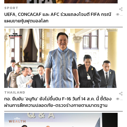
SPORT
UEFA, CONCACAF และ AFC ร่วมแถลงโจมตี FIFA กรณี
...
แผนขายหุ้นฟุตบอลโลก
5.
คิดไม่ออกบอกแฮร์รี เคน
100 เปอเซ็นต์คือสถิติการยิงประตูของเคนในการใช้โอกาส
ในฟุตบอลโลกที่รัสเซียสองเกมแรก ใช่แล้ว 5 ประตูจาก
โอกาส 5 ครั้ง ถึงแม้ศูนย์หน้าตัวความหวังจะไม่ได้มีส่วนร่วม
กับเกมมากมาย แต่นี่คือกองหน้าสไตล์ Fox in the box ที่
อังกฤษตามหามานาน
เคนแปลงร่างเป็นเครื่องผลิตประตูให้ทีมชาติอังกฤษ เมื่อเขา
ยิงติดต่อกันในเกมทีมชาติมา 5 นัดรวด แถมการยิงติดกัน 2
นัดหลังในทีมชาตินี้ ทำให้เจ้าตัวกลายเป็นนักเตะอังกฤษคน
แรกตั้งแต่ รอน ฟลาวเวอร์ส ปี 1962 ที่ยิงประตูในรอบแบ่ง
THAILAND
ทอ. ยืนยัน ‘อนุทิน’ ยังไม่ขึ้นบิน F-16 วันที่ 14 ส.ค. นี้ ชี้ต้อง
กลุ่มทั้ง 2 นัดแรกได้
...
ผ่านการฝึกความปลอดภัย-ตรวจร่างกายตามมาตรฐาน
ก่อน
ยิ่งเมื่อทำแฮตทริกได้สถิติยิ่งไปกันใหญ่ เคนช่วยให้อังกฤษยิง
ประตูมากกว่า 5 ลูกในฟุตบอลโลกหนึ่งเกมได้ครั้งแรก และ
เป็นนักเตะคนที่ 3 ของทีมชาติอังกฤษที่ทำแฮตทริกในฟุตบอล