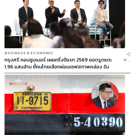
โลกได้ (คนแรกคือ เจฟฟ์ เฮิร์สท์ ในปี 1966 และต่อมาคือ
แกรี ลินิเกอร์ ในปี 1986)
ถ้านั่นยังไม่พอ ผู้เล่นที่สามารถทำประตูได้ถึง 5 ลูกจาก
ฟุตบอลโลกสองนัดแรกคนล่าสุด คือ ฌุสต์ ฟงแตน ซึ่งทำได้
ในปี 1958 นั่นเลย ไม่แปลกใจว่าเคนที่ฟอร์มร้อนแรงขนาดนี้
คือไพ่ตายที่ดีที่สุดของอังกฤษอย่างไม่ต้องสงสัย
BUSINESS
/
ECONOMIC
กรุงศรี คอนซูมเมอร์ เผยครึ่งปีแรก 2569 ยอดรูดแตะ
...
แม้ว่าสถิติในการพบกันของอังกฤษและเบลเยียมนั้นอังกฤษจะ
1.96 แสนล้าน ชี้คนไทยเลือกผ่อนเซฟสภาพคล่อง รับ
มีสถิติดีกว่า แต่เบลเยียมชุดนี้เรียกได้ว่ายุคทองที่แข็งแกร่ง มี
เศรษฐกิจผันผวนฉุดผลประกอบการพลาดเป้า
ขุมกำลังชั้นดีมากมาย
หากปัจจัยอื่นๆ ที่กล่าวมายังไม่ได้ผล แล้วจะมีใครสักคนที่พา
อังกฤษเอาชนะเบลเยียมได้ล่ะ ก็คนนั้นต้องเป็น แฮร์รี เคน นี่
แหละ