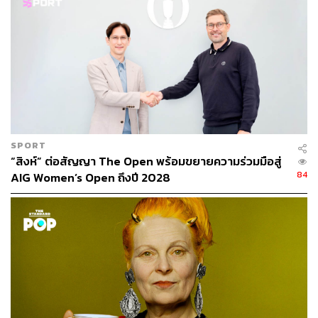
เขาต้องการผลงานที่ดี แต่ผู้จัดการหนุ่มอาจต้องพักนักเตะบ้าง
เช่นกัน ทีมอาจตัดสินใจดรอป ไคล์ วอล์กเกอร์ หรือ รูเบน
ลอฟตัส-ชีก เนื่องจากความเสี่ยงในการโดนแบนนัดถัดไปหาก
ทั้งคู่โดนใบเหลืองอีกครั้ง
จอร์แดน เฮนเดอร์สัน อาจถูกดรอปขณะที่ เอริค ไดเออร์ จะ
ได้ลงเป็นตัวจริงปะทะกับ เควิน เดอ บรอยน์ มิดฟิลด์คนสำคัญ
ของเบลเยียม เพื่อให้โอกาสไดเออร์ลงสนามบ้าง และ เดอ บร
อยน์ จะเป็นปัญหาของอังกฤษแน่นอน
SPORT
“สิงห์” ต่อสัญญา The Open พร้อมขยายความร่วมมือสู่
84
AIG Women’s Open ถึงปี 2028
อย่างไรก็ตาม แฮร์รี เคน ศูนย์หน้ากัปตันทีมถูกมั่นหมายว่าจะ
เป็นตัวจริงเช่นเดิม ในข้อแรกอาจจะยังไม่เห็นภาพชัดเท่าไร
แต่หากเกิดการดรอปลูกากูกับอาซาร์ขึ้นจริง ก็ถือเป็นปัจจัย
หนึ่งที่อังกฤษจะสามารถอาชนะเบลเยียมได้