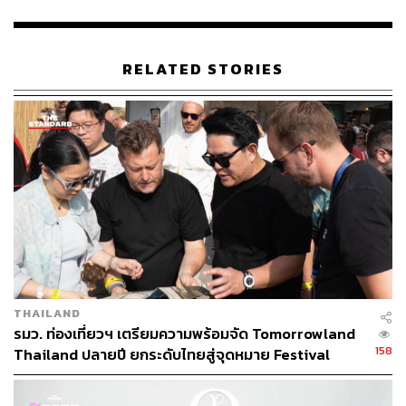
RELATED STORIES
1.
เบลเยียมจะพักนักเตะตัวหลัก
โรแบร์โต้ มาร์ติเนซ ให้สัมภาษณ์ว่า จะพักสองตัวอันตราย
แดนหน้าอย่าง โรเมลู ลูกากู และ เอเดน อาซาร์ หลังจากทั้งคู่
มีอาการบาดเจ็บเล็กน้อยในเกมกับทีมชาติตูนิเซีย ทำให้
อังกฤษมีโอกาสจะลดความกดดันในเกมรับลงและคุมแดน
กลางได้มากขึ้น
หากกุมความได้เปรียบกลางสนามได้ อังกฤษย่อมมีความหวัง
สูงขึ้น ดังที่แสดงให้เห็นในสองเกมก่อนหน้าว่า อังกฤษไม่ใช่
THAILAND
ทีมที่จะบุกอย่างเดียวจนเสียรูปเกม แต่สามารถผ่อนเกมเพื่อ
รมว. ท่องเที่ยวฯ เตรียมความพร้อมจัด Tomorrowland
158
รักษาการครองบอลและคุมจังหวะของตัวเองได้
Thailand ปลายปี ยกระดับไทยสู่จุดหมาย Festival
ระดับโลก
อย่างไรก็ตามฝั่ง แกเร็ธ เซาธ์เกต เองให้สัมภาษณ์ว่า เกมนี้