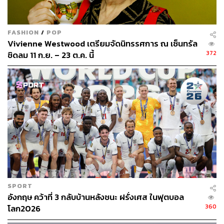
FASHION
/
POP
Vivienne Westwood เตรียมจัดนิทรรศการ ณ เซ็นทรัล
372
ชิดลม 11 ก.ย. – 23 ต.ค. นี้
2.
เบลเยียมใช่จะไร้จุดอ่อน
แท็กติกของเบลเยียมใน 2 นัดที่ผ่านมาคือ 3-4-2-1 และเมื่อทีม
เป็นฝ่ายรับจะอยู่ในลักษณะ 5-3-2 โดยวิงแบ็กสองข้างจะถอย
ลงไปต่ำ โดยมี อักเซล วิตเซล ยืนค้ำแดนกลางเป็นหลัก สิ่งที่
เกิดขึ้นคือพื้นที่แดนกลางนั้นมีช่องว่างในด้านข้างทั้งสองฝั่ง
SPORT
อังกฤษ คว้าที่ 3 กลับบ้านหลังชนะ ฝรั่งเศส ในฟุตบอล
ทำให้ตูนิเซียสามารถใช้พื้นที่นี้ขึ้นเกมได้จากแบ็กทั้งซ้ายและ
360
โลก2026
ขวา นอกจากนั้นยังสามารถเปลี่ยนแกนสองฝั่งจากแดนหลัง
ได้ง่ายอีกด้วย อังกฤษซึ่งมีกองหลังที่ออกบอลได้ดีอย่าง จอห์น