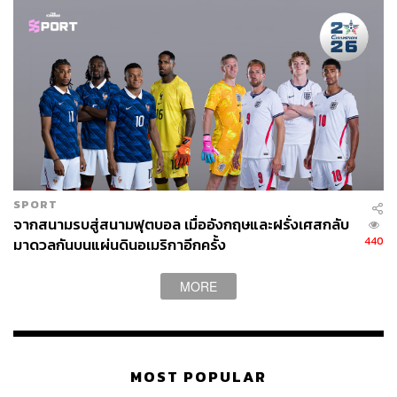
สโตนส์, ไคล์ วอล์กเกอร์ และวิงแบ็กที่มีลูกเปิดอันตรายอย่าง
แอชลีย์ ยัง และ คีแรน ทริปเปียร์ สามารถใช้ข้อนี้สร้างความ
ได้เปรียบให้ทีมได้
อีกอย่างที่สังเกตได้ในเกมกับตูนิเซียของเบลเยียมได้แก่ การ
ยืนตำแหน่งของ ยานนิค คาร์ราสโก ฝั่งวิงแบ็กซ้ายนั้นยังมีจุด
ผิดพลาด หากคาร์ราสโกลงสนาม อังกฤษอาจใช้การโจมตี
ในจุดนี้เพื่อสร้างโอกาสหรือเพื่อกดดันให้เซ็นเตอร์แบ็กและ
กองกลางตัวรับขยับไปช่วย
SPORT
จากสนามรบสู่สนามฟุตบอล เมื่ออังกฤษและฝรั่งเศสกลับ
นั่นหมายความว่าแถวสองของอังกฤษจะมีพื้นที่ทำการไม่ว่า
440
มาดวลกันบนแผ่นดินอเมริกาอีกครั้ง
จุดนั้นจะเป็นเฮนเดอร์สัน ไดเออร์ และที่ลืมไม่ได้คือ เจสซี ลิ
นการ์ด ที่เพิ่งทำประตูสุดสวยได้ในนัดที่ผ่านมา
MORE
MOST POPULAR