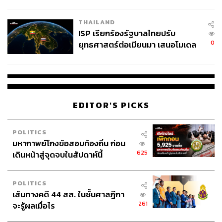
จ่อขยายผลรื้อคดีทั่วประเทศ
เคน
THAILAND
แต่เมื่อต้องเจอกับกองกลางที่มีความสามารถสูงของเบลเยียม
ISP เรียกร้องรัฐบาลไทยปรับ
แล้ว เซาธ์เกตสามารถตัดสินใจแก้เกมโดยการใช้อัลลี ซึ่งมี
0
ยุทธศาสตร์ต่อเมียนมา เสนอโมเดล
ทักษะสูงและมีประสบการณ์มากกว่ามาบงการเกมแทนได้
‘3 ระเบียง’ รับมือภัยคุกคามข้าม
แดน
คล้ายกับตำแหน่งของ ราฮีม สเตอร์ลิง มีตัวแทนที่มีทีเด็ด
อย่าง มาร์คัส แรชฟอร์ด ผู้สามารถยิงประตูเหนือความคาด
หมาย หรือแม้กระทั่ง เจมี วาร์ดี เรียกได้ว่าอังกฤษนั้นมีตัว
EDITOR'S PICKS
เลือกให้ปรับแท็กติกในแต่ละเกมไม่น้อย
POLITICS
สำหรับทีเด็ดของฝั่งเบลเยียมในวันนี้คือการที่เราอาจจะได้
มหากาพย์โกงข้อสอบท้องถิ่น ก่อน
เห็น มิชี บาตชูอายี และมูซา เดมเบเล ลงวาดลวดลายใน
625
เดินหน้าสู่จุดจบในสัปดาห์นี้
สนามเช่นกัน
POLITICS
เส้นทางคดี 44 สส. ในชั้นศาลฎีกา
261
จะรู้ผลเมื่อไร