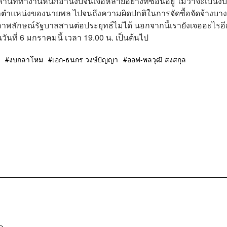
ที่ทำงานหนักอ่านงบจนเจอหลายอย่างที่ซ่อนอยู่ ไม่ว่าจะเป็นงบ
ำตำแหน่งของนายพล ไปจนถึงความผิดปกติในการจัดซื้อจัดจ้างบาง
ีภาพลักษณ์รัฐบาลสานต่อประยุทธ์ไม่ได้ นอกจากนี้เรายังเจออะไรอ
นที่ 6 มกราคมนี้ เวลา 19.00 น. เป็นต้นไป
งบกลาโหม
เอก-ธนกร วงษ์ปัญญา
ออฟ-พลวุฒิ สงสกุล