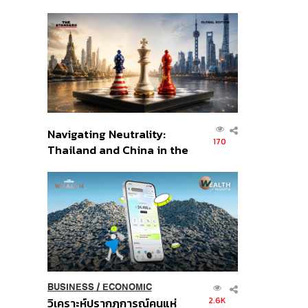
เศรษฐกิจเชิงรุก ประกาศหุ้น
ส่วนยุทธศาสตร์ไทย –
อินโดนีเซีย
Navigating Neutrality:
170
Thailand and China in the
Age of a New Global
Order
BUSINESS
/
ECONOMIC
2.6K
วิเคราะห์ปรากฏการณ์คนแห่