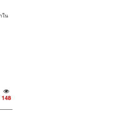
ีกใน
148