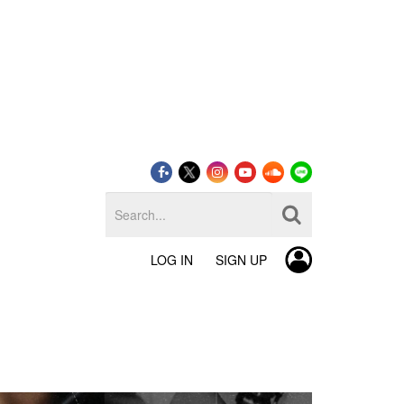
LOG IN
SIGN UP