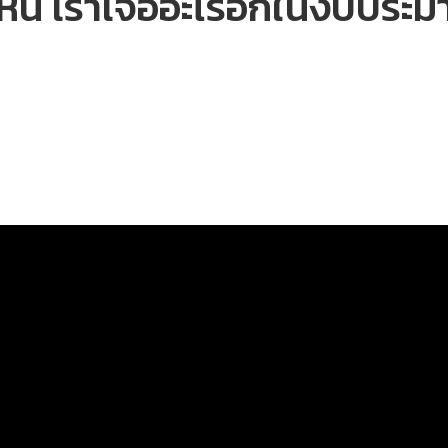
อนหนี้ เราเจออะไรอีกในงบปร