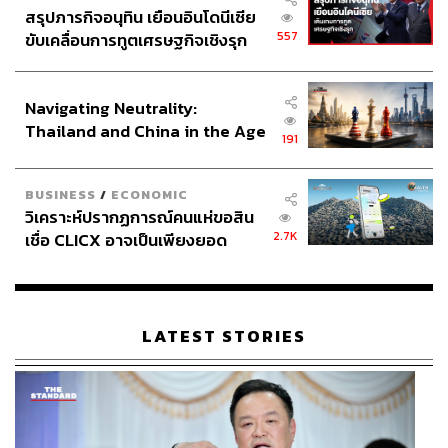
สรุปภารกิจอนุทิน เยือนอินโดนีเซีย
557
ขับเคลื่อนการทูตเศรษฐกิจเชิงรุก
ประกาศหุ้นส่วนยุทธศาสตร์ไทย –
อินโดนีเซีย
Navigating Neutrality:
Thailand and China in the Age
191
of a New Global Order
BUSINESS
/
ECONOMIC
วิเคราะห์ปรากฏการณ์คนแห่ขอสิน
2.7K
เชื่อ CLICX อาจเป็นเพียงยอด
ภูเขาน้ำแข็ง ของปัญหาหนี้ครัว
เรือนไทยที่ถูกซุกไว้
LATEST STORIES