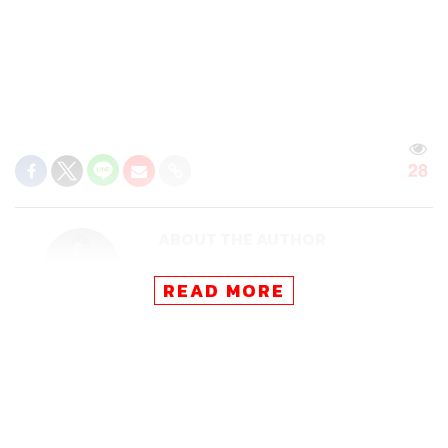
28
ABOUT THE AUTHOR
เริ่มต้น เขมะเพ็ชร
READ MORE
กองบรรณาธิการคัลเจอร์ สำนักข่าว THE
STANDARD