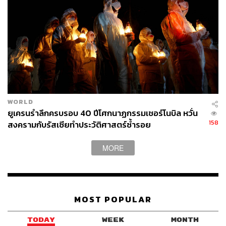
WORLD
ยูเครนรำลึกครบรอบ 40 ปีโศกนาฏกรรมเชอร์โนบิล หวั่น
158
สงครามกับรัสเซียทำประวัติศาสตร์ซ้ำรอย
MORE
MOST POPULAR
TODAY
WEEK
MONTH