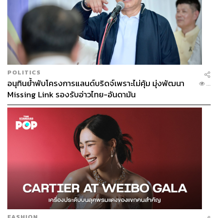
POLITICS
อนุทินย้ำพับโครงการแลนด์บริดจ์เพราะไม่คุ้ม มุ่งพัฒนา
...
Missing Link รองรับอ่าวไทย-อันดามัน
FASHION