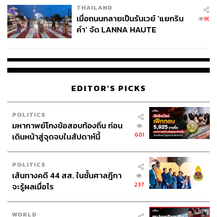
THAILAND
เมื่อถนนกลายเป็นรันเวย์ ‘แยกริน
1K
คำ’ จัด LANNA HAUTE
COUTURE กลางสายฝน
EDITOR'S PICKS
POLITICS
มหากาพย์โกงข้อสอบท้องถิ่น ก่อน
601
เดินหน้าสู่จุดจบในสัปดาห์นี้
POLITICS
เส้นทางคดี 44 สส. ในชั้นศาลฎีกา
237
จะรู้ผลเมื่อไร
WORLD