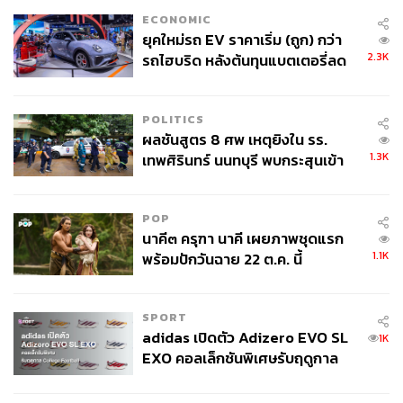
ECONOMIC
ยุคใหม่รถ EV ราคาเริ่ม (ถูก) กว่า
2.3K
รถไฮบริด หลังต้นทุนแบตเตอรี่ลด
ลง - จีนแห่บุกตลาดเกิดใหม่
POLITICS
ผลชันสูตร 8 ศพ เหตุยิงใน รร.
1.3K
เทพศิรินทร์ นนทบุรี พบกระสุนเข้า
จุดสำคัญ ‘ศีรษะ-หน้าอก’ ครูถูกยิง
4 นัด จากระยะไกล
POP
นาคี๓ ครุฑา นาคี เผยภาพชุดแรก
1.1K
พร้อมปักวันฉาย 22 ต.ค. นี้
SPORT
adidas เปิดตัว Adizero EVO SL
1K
EXO คอลเล็กชันพิเศษรับฤดูกาล
College Football