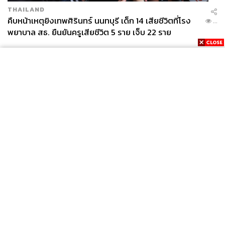
THAILAND
คืบหน้าเหตุยิงเทพศิรินทร์ นนทบุรี เด็ก 14 เสียชีวิตที่โรง
...
พยาบาล สธ. ยืนยันครูเสียชีวิต 5 ราย เจ็บ 22 ราย
News
Wealth
Pop
Podcast
Video
Now
Opinion
Careers
Events
Privacy
About
Contact
Policy
FOR
ADVERTISING
MEMBERSHIP