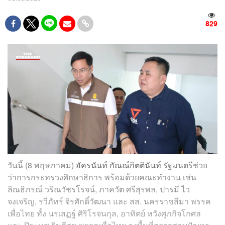
829
วันนี้ (8 พฤษภาคม)
อัครนันท์ กัณณ์กิตตินันท์
รัฐมนตรีช่วย
ว่าการกระทรวงศึกษาธิการ พร้อมด้วยคณะทำงาน เช่น
ลิณธิภรณ์ วริณวัชรโรจน์, ภาควัต ศรีสุรพล, ปารมี ไว
จงเจริญ, รวีภัทร์ จิรศักดิ์วัฒนา และ สส. นครราชสีมา พรรค
เพื่อไทย ทั้ง นรเสฏฐ์ ศิริโรจนกุล, อาทิตย์ หวังศุภกิจโกศล