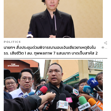
POLITICS
นายกฯ สั่งประชุมด่วนพิจารณามอบเงินเยียวยาเหตุยิงใน
...
รร. เสียชีวิต 1 ลบ. ทุพพลภาพ 7 แสนบาท บาดเจ็บสาหัส 2
แสนบาท บาดเจ็บเล็กน้อย 1 แสนบาท