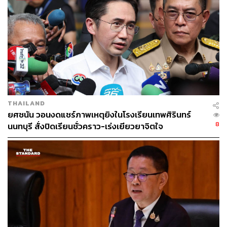
829
THAILAND
ยศชนัน วอนงดแชร์ภาพเหตุยิงในโรงเรียนเทพศิรินทร์
ABOUT THE AUTHOR
8
นนทบุรี สั่งปิดเรียนชั่วคราว-เร่งเยียวยาจิตใจ
THE STANDARD TEAM
กองบรรณาธิการ THE STANDARD