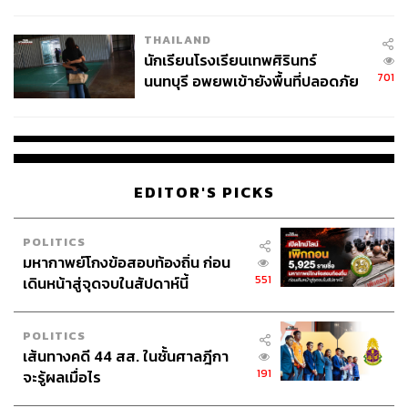
ผลิต 8.3 ล้าน สู่ข้อพิพาท ‘มา
เวลล์ฯ’ ฟ้อง ‘โทน บางแค’ ผิดนัด
THAILAND
จ่ายหนี้-แอบระบุแบรนด์
นักเรียนโรงเรียนเทพศิรินทร์
701
นนทบุรี อพยพเข้ายังพื้นที่ปลอดภัย
ชั่วคราว หลังเหตุใช้อาวุธปืนภายใน
โรงเรียนคลี่คลาย
EDITOR'S PICKS
POLITICS
มหากาพย์โกงข้อสอบท้องถิ่น ก่อน
551
เดินหน้าสู่จุดจบในสัปดาห์นี้
POLITICS
เส้นทางคดี 44 สส. ในชั้นศาลฎีกา
191
จะรู้ผลเมื่อไร