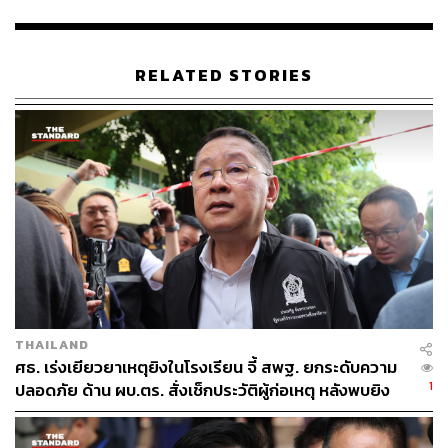
การศึกษาทั่วประเทศ อยากให้มีพละกำลังในการทำงาน และ
ประสบความสำเร็จในการประสานงานกับทุกฝ่าย
RELATED STORIES
“เชื่อว่าหากผู้นำกระทรวงมีนโยบายที่เข้าใจแบบนี้ ต่อไปจาก
แดนสนธยา กระทรวงศึกษาธิการจะเป็นกระทรวงที่เข้าถึง
ง่าย เข้าใจ และสามารถโต้ตอบปัญหาได้อย่างรวดฉับไว”
ฉัตรกล่าว
สำหรับกำหนดการหลังจากนี้ รัฐมนตรีช่วยว่าการกระทรวง
ศึกษาธิการพร้อมคณะ จะลงพื้นที่สำรวจอาคารเรียนที่ได้รับ
ความเสียหาย ที่โรงเรียนบ้านนาค้อ อำเภอปากชม จังหวัด
เลย และ โรงเรียนบ้านไร่สุขสันต์ อำเภอภูหลวง จังหวัดเลย
ในวันที่ 9 พฤษภาคมนี้
THAILAND
TAGS:
กระทรวงศึกษาธิการ
พรรคเพื่อไทย
นครราชสีมา
ศธ. เร่งเยียวยาเหตุยิงในโรงเรียน จี้ สพฐ. ยกระดับความ
สมาชิกสภาผู้แทนราษฎร (สส.)
1
ปลอดภัย ด้าน ผบ.ตร. สั่งเช็กประวัติผู้ก่อเหตุ หลังพบยิง
ลิณธิภรณ์ วริณวัชรโรจน์
อัครนันท์ กัณณ์กิตตินันท์
ปารมี ไวจงเจริญ
สภาผู้แทนราษฎร
จุดตายแม่นยำ
พรรคประชาชน