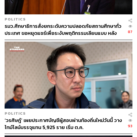
POLITICS
รมว.ศึกษาธิการสั่งยกระดับความปลอดภัยสถานศึกษาทั่ว
87
ประเทศ ขอหยุดแชร์เพื่อระงับพฤติกรรมเลียนแบบ หลัง
เหตุยิงในโรงเรียน
POLITICS
‘วรศิษฎ์’ เผยประกาศบัญชีผู้สอบผ่านท้องถิ่นใหม่วันนี้ วาง
93
ไทม์ไลน์บรรจุแทน 5,925 ราย เริ่ม ต.ค.