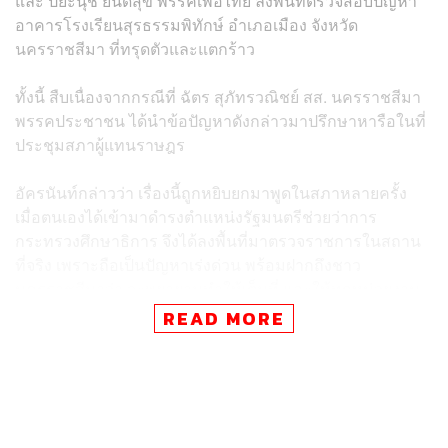
และ ปิยะนุช ยินดีสุข พรรคเพื่อไทย ลงพื้นที่ตรวจสอบปัญหา
อาคารโรงเรียนสุรธรรมพิทักษ์ อำเภอเมือง จังหวัด
นครราชสีมา ที่ทรุดตัวและแตกร้าว
ทั้งนี้ สืบเนื่องจากกรณีที่ ฉัตร สุภัทรวณิชย์ สส. นครราชสีมา
พรรคประชาชน ได้นำข้อปัญหาดังกล่าวมาปรึกษาหารือในที่
ประชุมสภาผู้แทนราษฎร
อัครนันท์กล่าวว่า เรื่องนี้ถูกหยิบยกมาพูดในสภาหลายครั้ง
เมื่อตนเองได้เข้ามาดำรงตำแหน่งรัฐมนตรีช่วยว่าการ
กระทรวงศึกษาธิการ จึงได้ลงพื้นที่มาตรวจราชการในสถาน
ที่จริง เพราะถือเป็นปัญหาเร่งด่วน พร้อมฝากถึงชาว
นครราชสีมาว่า จะพยายามทำให้เต็มที่ และให้ทุกหน่วยงาน
ที่เกี่ยวข้องร่วมบูรณาการทำงานร่วมกันว่าจะหางบประมาณ
READ MORE
จากส่วนไหนมาจัดสรรให้โรงเรียนสุรธรรมพิทักษ์ได้รับการ
แก้ไขอย่างเร่งด่วน
“ปัญหาถูกปล่อยไว้หลายปี ผมมาแล้วจะพยายามทำให้เกิดขึ้น
ให้ได้ ทางกระทรวงศึกษาธิการในยุคท่านรัฐมนตรี ประเสริฐ