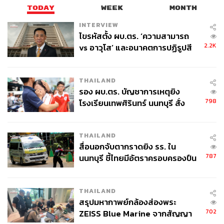
TODAY
WEEK
MONTH
INTERVIEW
ไขรหัสตั้ง ผบ.ตร. ‘ความสามารถ
2.2K
vs อาวุโส’ และอนาคตการปฏิรูปสี
กากี กับ พล.ต.อ. เอก อังสนานนท์
THAILAND
รอง ผบ.ตร. บัญชาการเหตุยิง
798
โรงเรียนเทพศิรินทร์ นนทบุรี สั่ง
ค้นหา 2 รอบยืนยันไร้คนติดค้าง พบ
ศพปู่-ย่าที่บ้านพักผู้ก่อเหตุ
THAILAND
สื่อนอกจับตากราดยิง รร. ใน
787
นนทบุรี ชี้ไทยมีอัตราครอบครองปืน
สูงในระดับต้นของภูมิภาค
THAILAND
สรุปมหากาพย์กล้องส่องพระ
702
ZEISS Blue Marine จากสัญญา