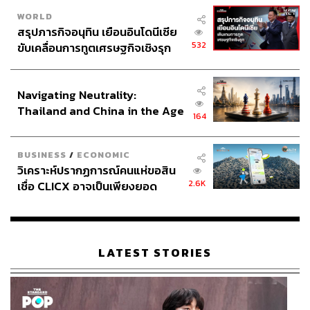
WORLD
สรุปภารกิจอนุทิน เยือนอินโดนีเซีย
532
ขับเคลื่อนการทูตเศรษฐกิจเชิงรุก
ประกาศหุ้นส่วนยุทธศาสตร์ไทย –
อินโดนีเซีย
Navigating Neutrality:
Thailand and China in the Age
164
of a New Global Order
BUSINESS
/
ECONOMIC
วิเคราะห์ปรากฏการณ์คนแห่ขอสิน
2.6K
เชื่อ CLICX อาจเป็นเพียงยอด
ภูเขาน้ำแข็ง ของปัญหาหนี้ครัว
เรือนไทยที่ถูกซุกไว้
LATEST STORIES