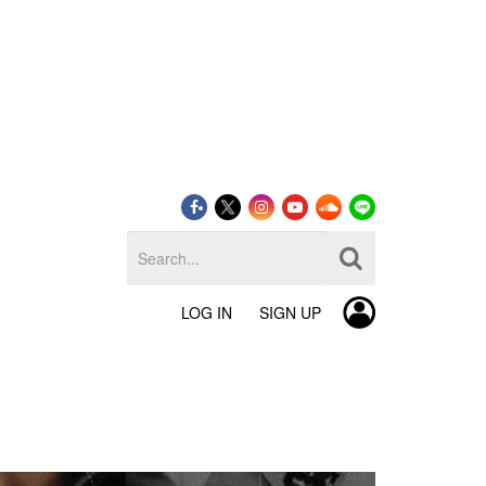
LOG IN
SIGN UP