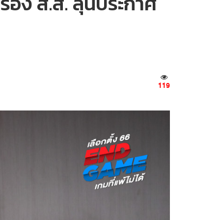
บรอง ส.ส. ลุ้นประกาศ
119