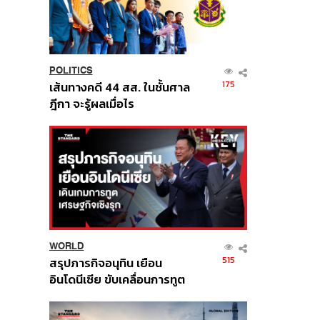
POLITICS
175
เส้นทางคดี 44 สส. ในชั้นศาล
ฎีกา จะรู้ผลเมื่อไร
WORLD
515
สรุปภารกิจอนุทิน เยือน
อินโดนีเซีย ขับเคลื่อนการทูต
เศรษฐกิจเชิงรุก ประกาศหุ้น
ส่วนยุทธศาสตร์ไทย –