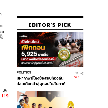
า
EDITOR'S PICK
าย
้อย
้ง
POLITICS
523
มหากาพย์โกงข้อสอบท้องถิ่น
ก่อนเดินหน้าสู่จุดจบในสัปดาห์
นี้
119