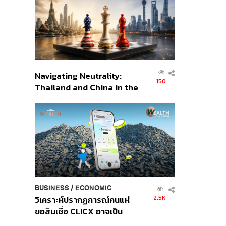
อินโดนีเซีย
Navigating Neutrality:
150
Thailand and China in the
Age of a New Global
Order
BUSINESS
/
ECONOMIC
2.5K
วิเคราะห์ปรากฏการณ์คนแห่
ขอสินเชื่อ CLICX อาจเป็น
เพียงยอดภูเขาน้ำแข็ง ของ