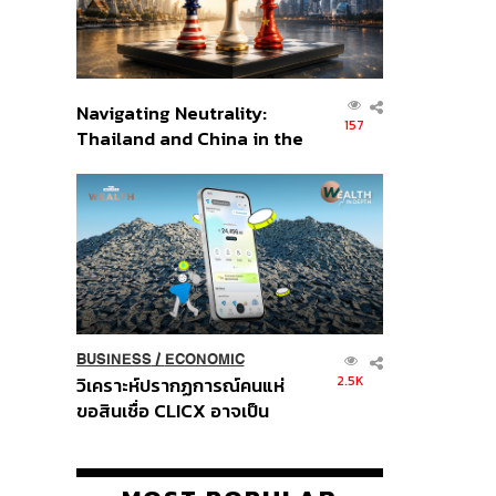
Navigating Neutrality:
157
Thailand and China in the
Age of a New Global
Order
BUSINESS
/
ECONOMIC
2.5K
วิเคราะห์ปรากฏการณ์คนแห่
ขอสินเชื่อ CLICX อาจเป็น
เพียงยอดภูเขาน้ำแข็ง ของ
ปัญหาหนี้ครัวเรือนไทยที่ถูกซุก
ไว้