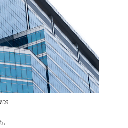
ิให้
ญใน