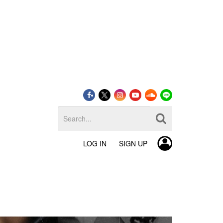
LOG IN
SIGN UP