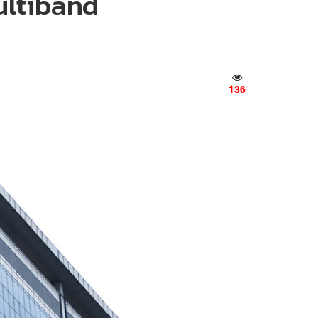
Multiband
136