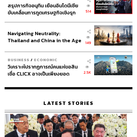
สรุปภารกิจอนุทิน เยือนอินโดนีเซีย
514
ขับเคลื่อนการทูตเศรษฐกิจเชิงรุก
ประกาศหุ้นส่วนยุทธศาสตร์ไทย –
อินโดนีเซีย
Navigating Neutrality:
Thailand and China in the Age
149
of a New Global Order
BUSINESS
/
ECONOMIC
วิเคราะห์ปรากฏการณ์คนแห่ขอสิน
2.5K
เชื่อ CLICX อาจเป็นเพียงยอด
ภูเขาน้ำแข็ง ของปัญหาหนี้ครัว
เรือนไทยที่ถูกซุกไว้
LATEST STORIES