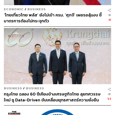
ECONOMIC
/
BUSINESS
‘ไทยเที่ยวไทย พลัส’ ยังไม่เข้า ครม. ‘ศุภจี’ เผยรอลุ้นงบ ชี้
41
มาตรการต้องไม่กระจุกตัว
BUSINESS
/
BUSINESS
กรุงไทย ฉลอง 60 ปีเคียงข้างเศรษฐกิจไทย ลุยทศวรรษ
53
ใหม่ ชู Data-Driven ขับเคลื่อนยุทธศาสตร์ความยั่งยืน