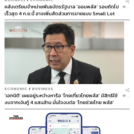
คลังเตรียมจำหน่ายพันธบัตรรัฐบาล ‘ออมพลัส’ รอบถัดไป
...
เร็วสุด 4 ก.ย.นี้ อาจเพิ่มสัดส่วนการขายแบบ Small Lot
First มากขึ้น
ECONOMIC
/
BUSINESS
‘เอกนิติ’ เผยอยู่ระหว่างหารือ ‘ไทยเที่ยวไทยพลัส’ มีสิทธิใช้
...
งบจากเงินกู้ 4 แสนล้าน มั่นใจงบต่อ ‘ไทยช่วยไทย พลัส’
เฟส 2 มีเพียงพอ