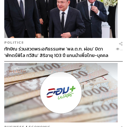
POLITICS
ทักษิณ ร่วมสวดพระอภิธรรมศพ ‘พล.ต.ท. ผ่อน’ บิดา
...
‘พักตร์พิไล ทวีสิน’ สิริอายุ 103 ปี แกนนำเพื่อไทย-บุคคล
หลากวงการร่วมอาลัย
BUSINESS
/
ECONOMIC