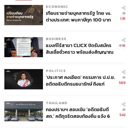
ECONOMIC
เทียบรายจ่ายบุคลากรรัฐ ไทย vs.
1.1K
ต่างประเทศ: พบภาษีทุก 100 บาท
ของคนไทยใช้ไปกับข้าราชการเฉียด
40 บาท
BUSINESS
แบงก์ไร้สาขา CLICX ปิดรับสมัคร
1K
สินเชื่อชั่วคราว พร้อมส่งสัญญาณ
เตือนกลุ่มกู้เงินผิดวัตถุประสงค์-ให้
ข้อมูลเท็จ เตรียมดำเนินคดีเด็ดขาด
POLITICS
‘ประภาศ คงเอียด’ กรรมการ ป.ป.ช.
569
อดีตอธิบดีกรมธนารักษ์ ถึงแก่
อนิจกรรม
THAILAND
กองปราบฯ สอบเข้ม ‘อดีตอธิบดี
542
สถ.’ คดีทุจริตสอบท้องถิ่น แจ้ง 6
ข้อหาหนัก จ่อชง ป.ป.ช. 12 ส.ค. นี้