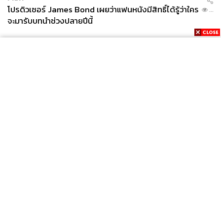
โปรดิวเซอร์ James Bond เผยว่าแฟนหนังมีสิทธิ์ได้รู้ว่าใคร
...
จะมารับบทนำช่วงปลายปีนี้
News
Wealth
Pop
Podcast
Video
Now
Opinion
Careers
Events
Privacy
About
Contact
Policy
FOR
ADVERTISING
MEMBERSHIP