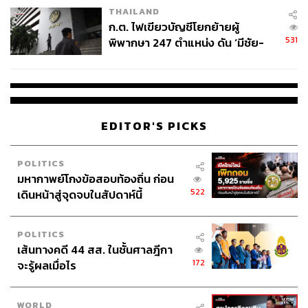
THAILAND
ก.ต. ไฟเขียวบัญชีโยกย้ายผู้
531
พิพากษา 247 ตำแหน่ง ดัน ‘มีชัย-
สรรพวิทย์’ คุมศาลอาญา-แพ่ง ‘วิธู
ร’ นั่งประธานศาลอุทธรณ์
EDITOR'S PICKS
POLITICS
มหากาพย์โกงข้อสอบท้องถิ่น ก่อน
522
เดินหน้าสู่จุดจบในสัปดาห์นี้
POLITICS
เส้นทางคดี 44 สส. ในชั้นศาลฎีกา
172
จะรู้ผลเมื่อไร
WORLD