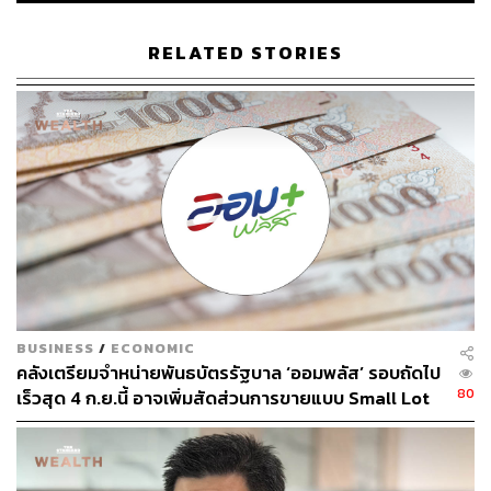
ทั้งนี้เพิ่มความสามารถในการแข่งขันได้ดีขึ้น
RELATED STORIES
“หลังจากนี้ไทยยังจำเป็นต้องดำเนินการปรับปรุงสภาพ
แวดล้อมทางธุรกิจให้มีความสะดวก และเอื้อต่อการแข่งขัน
ของผู้ประกอบการในด้านต่างๆ อย่างต่อเนื่องต่อไป เพื่อให้
มั่นใจว่าประเทศไทยจะสามารถแข่งขันกับประเทศคู่แข่งได้
ในระยะยาว และผลประโยชน์จากการปฏิรูปสภาพแวดล้อม
ทางธุรกิจจะนำมาซึ่งการเพิ่มการลงทุน และมีการจ้างงาน
คุณภาพมากขึ้นในอนาคต”
ทั้งนี้รายงาน Doing Business ของธนาคารโลก กำหนดตัวชี้
วัดรวม 10 ด้าน ประกอบด้วย 1) ด้านการเริ่มต้นธุรกิจ 2) ด้าน
การขออนุญาตก่อสร้าง 3) ด้านการขอใช้ไฟฟ้า 4) ด้านการ
BUSINESS
/
ECONOMIC
จดทะเบียนทรัพย์สิน 5) ด้านการได้รับสินเชื่อ 6) ด้านการ
คลังเตรียมจำหน่ายพันธบัตรรัฐบาล ‘ออมพลัส’ รอบถัดไป
คุ้มครองผู้ลงทุนเสียงข้างน้อย 7) ด้านการชำระภาษี 8) ด้าน
80
เร็วสุด 4 ก.ย.นี้ อาจเพิ่มสัดส่วนการขายแบบ Small Lot
การค้าระหว่างประเทศ 9) ด้านการบังคับให้เป็นไปตามข้อ
First มากขึ้น
ตกลง และ 10) ด้านการแก้ปัญหาการล้มละลาย
พิสูจน์อักษร: ลักษณ์นารา พักตร์เพียงจันทร์