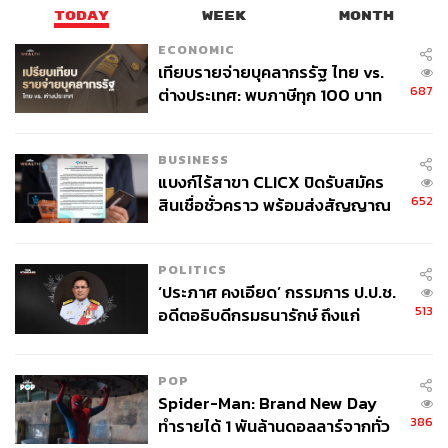
TODAY
WEEK
MONTH
ECONOMIC
เทียบรายจ่ายบุคลากรรัฐ ไทย vs.
687
ต่างประเทศ: พบภาษีทุก 100 บาท
ของคนไทยใช้ไปกับข้าราชการเฉียด
40 บาท
BUSINESS
แบงก์ไร้สาขา CLICX ปิดรับสมัคร
652
สินเชื่อชั่วคราว พร้อมส่งสัญญาณ
เตือนกลุ่มกู้เงินผิดวัตถุประสงค์-ให้
ข้อมูลเท็จ เตรียมดำเนินคดีเด็ดขาด
POLITICS
‘ประภาศ คงเอียด’ กรรมการ ป.ป.ช.
513
อดีตอธิบดีกรมธนารักษ์ ถึงแก่
อนิจกรรม
POP
Spider-Man: Brand New Day
386
ทำรายได้ 1 พันล้านดอลลาร์จากทั่ว