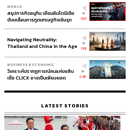
WORLD
สรุปภารกิจอนุทิน เยือนอินโดนีเซีย
501
ขับเคลื่อนการทูตเศรษฐกิจเชิงรุก
ประกาศหุ้นส่วนยุทธศาสตร์ไทย –
อินโดนีเซีย
Navigating Neutrality:
Thailand and China in the Age
138
of a New Global Order
BUSINESS
/
ECONOMIC
วิเคราะห์ปรากฏการณ์คนแห่ขอสิน
2.4K
เชื่อ CLICX อาจเป็นเพียงยอด
ภูเขาน้ำแข็ง ของปัญหาหนี้ครัว
เรือนไทยที่ถูกซุกไว้
LATEST STORIES