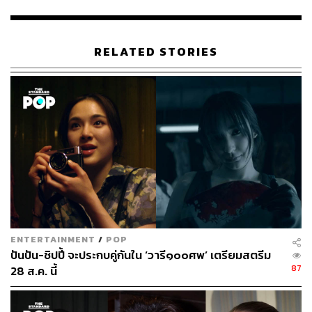
กับทั้งแฟนๆ Disney และหลายๆ ครอบครัวค่ะ”
RELATED STORIES
ENTERTAINMENT
/
POP
ปันปัน-ชิปปี้ จะประกบคู่กันใน ‘วารี๑๐๐ศพ’ เตรียมสตรีม
87
28 ส.ค. นี้