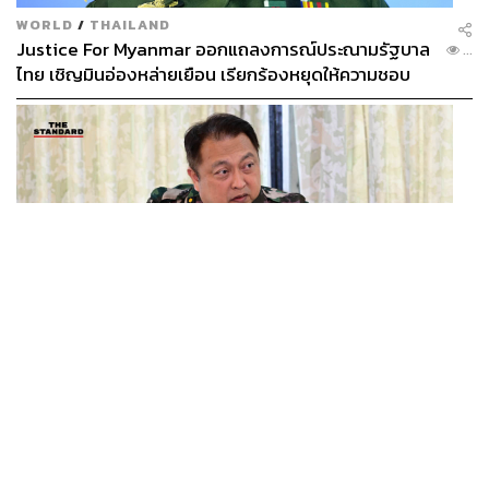
WORLD
/
THAILAND
Justice For Myanmar ออกแถลงการณ์ประณามรัฐบาล
...
ไทย เชิญมินอ่องหล่ายเยือน เรียกร้องหยุดให้ความชอบ
ธรรมรัฐบาลทหาร
THAILAND
ทวงคืนทับลาน สุชาติ ลั่นไม่ปล่อยนายทุนฮุบป่า เผย ‘ส
...
ตาร์เวลล์’ รื้อถอนเองคืบ 40% เตือนผู้ฝ่าฝืนเจอขั้นเด็ด
ขาด