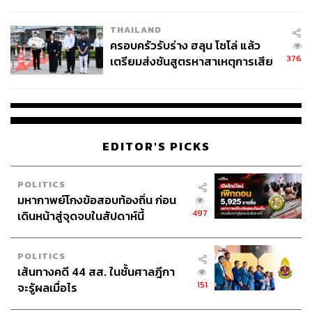
โลกภายใน 6 วัน
THAILAND
ครอบครัวรับร่าง ฮลุน โซโล่ แล้ว
376
เตรียมส่งชันสูตรหาสาเหตุการเสีย
ชีวิต
EDITOR'S PICKS
POLITICS
มหากาพย์โกงข้อสอบท้องถิ่น ก่อน
497
เดินหน้าสู่จุดจบในสัปดาห์นี้
POLITICS
เส้นทางคดี 44 สส. ในชั้นศาลฎีกา
151
จะรู้ผลเมื่อไร