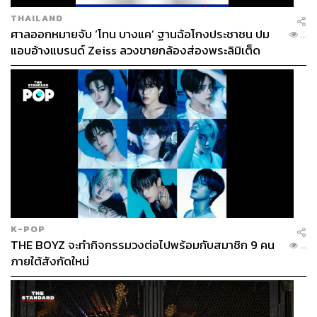
THAILAND
ศาลออกหมายจับ ‘โทน บางแค’ ฐานฉ้อโกงประชาชน ปม
...
แอบอ้างแบรนด์ Zeiss ลวงขายกล้องส่องพระลิมิเต็ด
K-POP
THE BOYZ จะทำกิจกรรมวงต่อไปพร้อมกับสมาชิก 9 คน
...
ภายใต้สังกัดใหม่