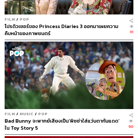
FILM
/
POP
โปรดิวเซอร์ของ Princess Diaries 3 ออกมาเผยความ
1.9K
111
คืบหน้าของภาพยนตร์
ABOUT THE AUTHOR
ใยรัก ชุติอังกูร
นักเขียนผู้ชอบถ่ายทอดเรื่องราวผ่านตัวอักษร
หลงใหลในภาษา วัฒนธรรม และการติ่ง
FILM
/
MUSIC
/
POP
Bad Bunny จะพากย์เสียงเป็น‘พิซซ่าใส่แว่นตากันแดด’
90
ใน Toy Story 5