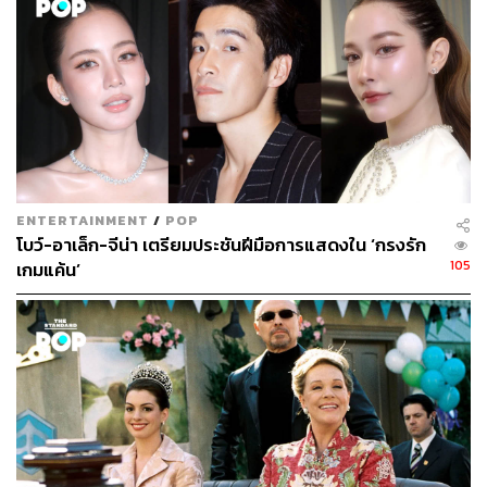
ภาพยนตร์
Disney’s Snow White สโนว์ไวท์
มีกำหนดฉายใน
ประเทศไทยอย่างเป็นทางการวันที่ 20 มีนาคมนี้ ในโรง
ENTERTAINMENT
/
POP
โบว์-อาเล็ก-จีน่า เตรียมประชันฝีมือการแสดงใน ‘กรงรัก
ภาพยนตร์ทั่วประเทศ โดยจะมีงาน Thailand Gala Premiere
105
เกมแค้น’
Disney’s Snow White สโนว์ไวท์ ในวันที่ 17 มีนาคม 2568
ณ สยามพารากอน ด้วยเช่นกัน
TAGS:
นัท-มีเรีย เบนเนเดดตี้
Snow White
Disney
โบว์-เมลดา สุศรี