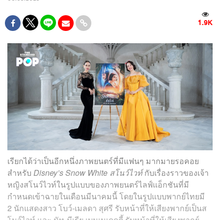
1.9K
เรียกได้ว่าเป็นอีกหนึ่งภาพยนตร์ที่มีแฟนๆ มากมายรอคอย
สำหรับ
Disney’s Snow White สโนว์ไวท์
กับเรื่องราวของเจ้า
หญิงสโนว์ไวท์ในรูปแบบของภาพยนตร์ไลฟ์แอ็กชันที่มี
กำหนดเข้าฉายในเดือนมีนาคมนี้ โดยในรูปแบบพากย์ไทยมี
2 นักแสดงสาว โบว์-เมลดา สุศรี รับหน้าที่ให้เสียงพากย์เป็นส
โนว์ไวท์ และ นัท-มีเรีย เบนเนเดดตี้ รับหน้าที่ให้เสียงพากย์