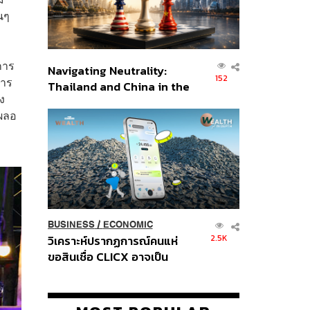
นๆ
การ
Navigating Neutrality:
152
การ
Thailand and China in the
อง
Age of a New Global
เผลอ
Order
BUSINESS
/
ECONOMIC
2.5K
วิเคราะห์ปรากฏการณ์คนแห่
ขอสินเชื่อ CLICX อาจเป็น
เพียงยอดภูเขาน้ำแข็ง ของ
ปัญหาหนี้ครัวเรือนไทยที่ถูกซุก
ไว้