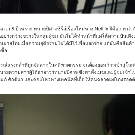
่า 5 ปี เพราะ ทนายปีศาจซีรีส์เรื่องใหม่ทาง Netflix ฝีมือการกำก
่างกว้างขวางในกลุ่มผู้ชม มันไม่ได้ทำหน้าที่แค่ให้ความบันเทิง
ไทยเมื่อความยุติธรรมไม่ได้มีไว้เพื่อแจกจ่าย แต่มันคือสินค้าที
ซื้อ
การณ์แรงกล้าที่ถูกจัดฉากในคดีฆาตกรรม จนต้องยอมก้าวเข้าสู่โลกส
 ทนายความสาวผู้ได้ฉายาว่าทนายปีศาจ ซึ่งพาทั้งเมฆและผู้ชมเข้าไปร
ปถัมภ์ ศักดินา และช่องโหว่ทางเทคนิคที่เอื้อให้คนฉลาดแต่โกงรอดต