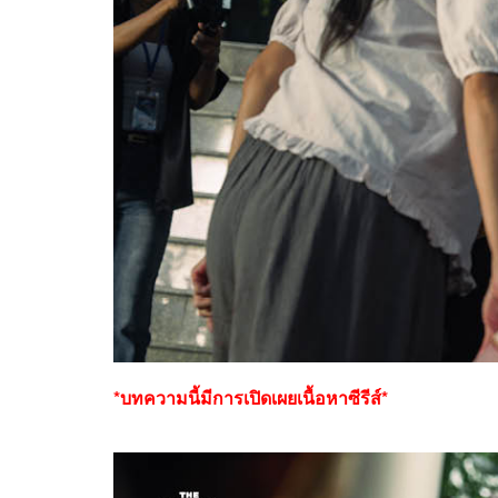
*บทความนี้มีการเปิดเผยเนื้อหาซีรีส์*