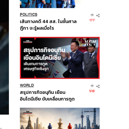
POLITICS
177
เส้นทางคดี 44 สส. ในชั้นศาล
ฎีกา จะรู้ผลเมื่อไร
WORLD
518
สรุปภารกิจอนุทิน เยือน
อินโดนีเซีย ขับเคลื่อนการทูต
เศรษฐกิจเชิงรุก ประกาศหุ้น
ส่วนยุทธศาสตร์ไทย –
อินโดนีเซีย
ม