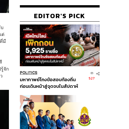
EDITOR'S PICK
ับ
แต่
่มี
ี
ู้จัก
POLITICS
ัว
527
มหากาพย์โกงข้อสอบท้องถิ่น
ก่อนเดินหน้าสู่จุดจบในสัปดาห์
นี้