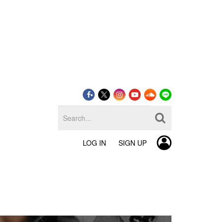
LOG IN
SIGN UP