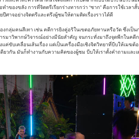
ทำของขลัง การที่จิตตรีเรียกร่างทารกว่า “ซาก” คือการใช้เวลาสั้
ีศาจอย่างจิตตรีและตรึงผู้ชมให้ตามติดเรื่องราวได้ดี
ของกลุ่มคนสีเทา เช่น คดีการยิงคู่อริในเขตอภัยทานหรือวัด ซึ่งเป็น
าวิพากษ์วิจารณ์อย่างมีนัยสำคัญ จนกระทั่งมาถึงจุดพีกในคดี
ยงแค่ขับเคลื่อนเส้นเรื่อง แต่เป็นเครื่องมือเชิงจิตวิทยาที่บีบให้เมฆต้
ียวกัน มันก็ทำงานกับความคิดของผู้ชม บีบให้เราตั้งคำถามและ