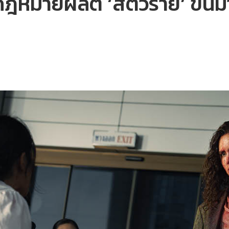
ฎหมายผลิต ‘สัตว์ร้าย’ ขึ้นม