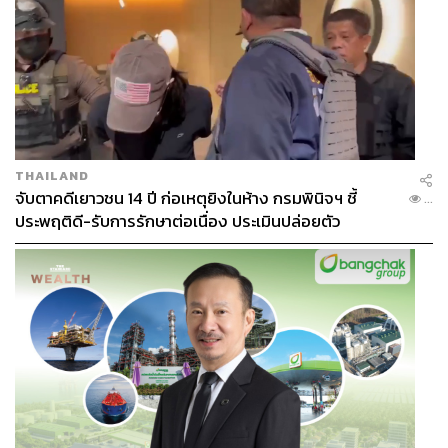
THAILAND
จับตาคดีเยาวชน 14 ปี ก่อเหตุยิงในห้าง กรมพินิจฯ ชี้
...
ประพฤติดี-รับการรักษาต่อเนื่อง ประเมินปล่อยตัว