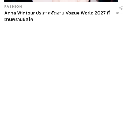
FASHION
Anna Wintour ประกาศจัดงาน Vogue World 2027 ที่
...
ซานฟรานซิสโก
News
Wealth
Pop
Podcast
Video
Now
Opinion
Careers
Events
Privacy
About
Contact
Policy
FOR
ADVERTISING
MEMBERSHIP