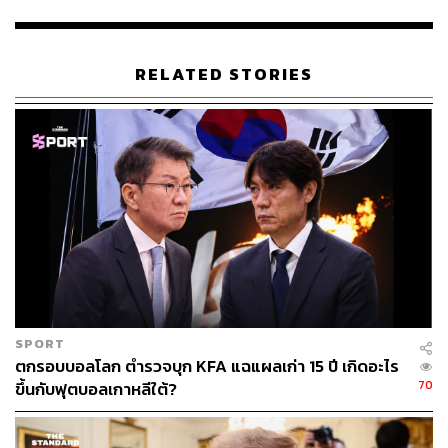
vs. ไทย
RELATED STORIES
ตามข้อมูลจากเว็บไซต์ FDIC ระบุว่า ยอดคงเหลือของกองทุน
The Deposit Insurance Fund อยู่ที่ 1.28 แสนล้านดอลลาร์
(หรือราว 4.42 ล้านล้านบาท) ณ วันที่ 31 ธันวาคม จาก
จำนวนเงินฝากในธนาคารพาณิชย์ทั้งหมดในสหรัฐฯ ที่ 17.61
ล้านล้านดอลลาร์ (หรือราว 606,857,657 ล้านบาท) ตาม
ข้อมูลจาก Federal Reserve Economic Data (FRED)
สำหรับประเทศไทย สถาบันคุ้มครองเงินฝาก (สคฝ.) เปิดเผย
กับ THE STANDARD WEALTH ว่าเงินในกองทุนอยู่ที่ 1.37
แสนล้านบาท ณ สิ้นปี 2565 ขณะที่เงินฝากที่ได้รับความ
คุ้มครอง มีจำนวนทั้งสิ้น 16.17 ล้านล้านบาท เพิ่มขึ้นจากสิ้น
SPORT
ปี 2564 จำนวน 5.80 แสนล้านบาท หรือเพิ่มขึ้น 3.72% (YoY)
ตกรอบบอลโลก ตำรวจบุก KFA แฉแผลเก่า 15 ปี เกิดอะไร
ขณะที่ผู้ฝากที่ได้รับความคุ้มครองเต็มจำนวน (เนื่องจากมีเงิน
70
ขึ้นกับฟุตบอลเกาหลีใต้?
ฝากไม่เกิน 1 ล้านบาท) อยู่ที่ 98.01% ของผู้ฝากทั้งหมด
ทั้งนี้ จำนวนเงินฝากของธนาคารพาณิชย์ทั้งระบบ ตามข้อมูล