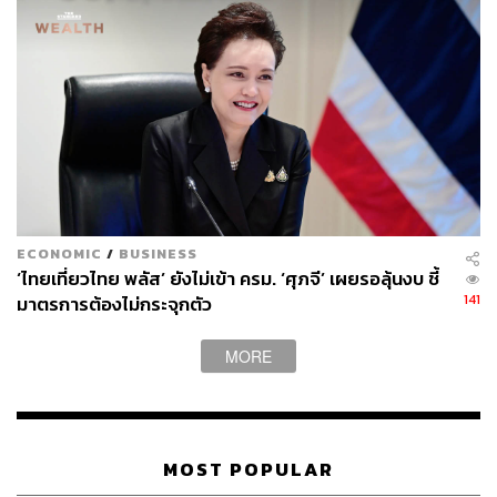
สามารถติดตาม THE STANDARD WEALTH
ผ่านแอปพลิเคชันต่างๆ ที่คุณสะดวกหรือใช้งานอยู่แล้วได้เลย
TAGS:
USA
เงินฝาก
Silicon Valley Bank (SVB)
ECONOMIC
/
BUSINESS
สถาบันคุ้มครองเงินฝากสหรัฐฯ (FDIC)
วิกฤตธนาคาร
‘ไทยเที่ยวไทย พลัส’ ยังไม่เข้า ครม. ‘ศุภจี’ เผยรอลุ้นงบ ชี้
141
มาตรการต้องไม่กระจุกตัว
MORE
MOST POPULAR
689