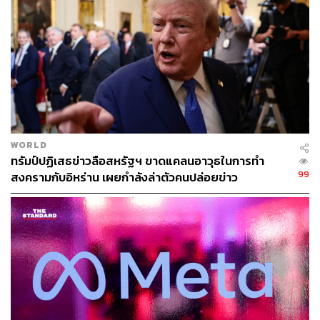
จากธนาคารแห่งประเทศไทย (ธปท.) อยู่ที่ 16,784,193 ล้าน
บาท ณ เดือนมกราคม 2566
WORLD
ทรัมป์ปฏิเสธข่าวลือสหรัฐฯ ขาดแคลนอาวุธในการทำ
99
สงครามกับอิหร่าน เผยกำลังล่าตัวคนปล่อยข่าว