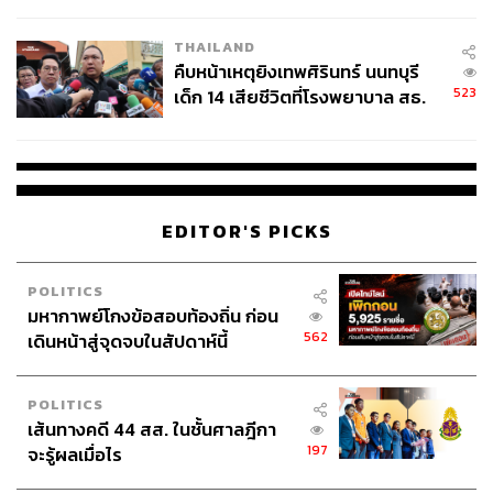
สอบปมขโมยปืนปู่ก่อเหตุ
THAILAND
คืบหน้าเหตุยิงเทพศิรินทร์ นนทบุรี
523
เด็ก 14 เสียชีวิตที่โรงพยาบาล สธ.
ยืนยันครูเสียชีวิต 5 ราย เจ็บ 22
ราย
EDITOR'S PICKS
POLITICS
มหากาพย์โกงข้อสอบท้องถิ่น ก่อน
562
เดินหน้าสู่จุดจบในสัปดาห์นี้
POLITICS
เส้นทางคดี 44 สส. ในชั้นศาลฎีกา
197
จะรู้ผลเมื่อไร