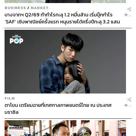
BUSINESS
/
MARKET
บางจากฯ Q2/69 ทำกำไรทะลุ 1.2 หมื่นล้าน เริ่มบุ๊กกำไร
...
‘SAF’ เชิงพาณิชย์ครั้งแรก หนุนรายได้ครึ่งปีทะลุ 3.2 แสน
ล้าน
FILM
ตาโขน เตรียมฉายที่เทศกาลภาพยนตร์ไทย ณ ประเทศ
...
บราซิล