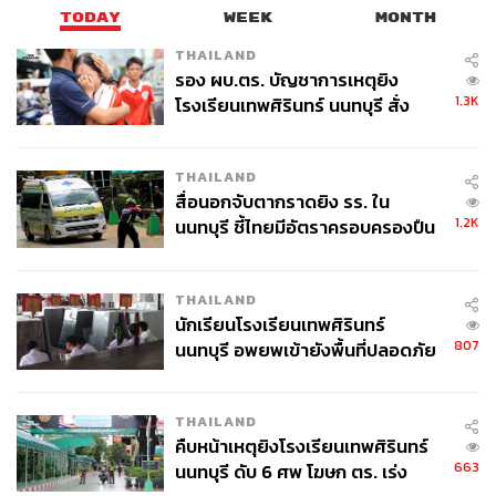
TODAY
WEEK
MONTH
ABOUT THE AUTHOR
THAILAND
รอง ผบ.ตร. บัญชาการเหตุยิง
วาราดา ทองจำนงค์
1.3K
โรงเรียนเทพศิรินทร์ นนทบุรี สั่ง
Content Creator สำนักข่าว THE
STANDARD WEALTH
ค้นหา 2 รอบยืนยันไร้คนติดค้าง พบ
ศพปู่-ย่าที่บ้านพักผู้ก่อเหตุ
THAILAND
สื่อนอกจับตากราดยิง รร. ใน
1.2K
นนทบุรี ชี้ไทยมีอัตราครอบครองปืน
สูงในระดับต้นของภูมิภาค
THAILAND
นักเรียนโรงเรียนเทพศิรินทร์
807
นนทบุรี อพยพเข้ายังพื้นที่ปลอดภัย
ชั่วคราว หลังเหตุใช้อาวุธปืนภายใน
โรงเรียนคลี่คลาย
THAILAND
คืบหน้าเหตุยิงโรงเรียนเทพศิรินทร์
663
นนทบุรี ดับ 6 ศพ โฆษก ตร. เร่ง