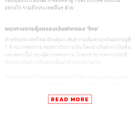
อย่างไร รวมถึงประเทศอื่นๆ ด้วย
แนวทางการคุ้มครองเงินฝากของ ‘ไทย’
สำหรับประเทศไทย ปัจจุบันระดับความคุ้มครองเงินฝากอยู่ที่
1 ล้านบาทต่อราย ต่อสถาบันการเงิน โดยนำเงินฝาก (เงินต้น
และดอกเบี้ย) ของผู้ฝากแต่ละราย ในทุกสาขาและทุกบัญชี
ของสถาบันการเงินแห่งนั้นมาคำนวณรวมกัน
สำหรับผู้ฝากที่เป็นนิติบุคคล เช่น บริษัท กองทุนต่างๆ มูลนิธิ
วัด สมาคม สหกรณ์ บริษัทประกันภัย บริษัทประกันชีวิต ได้รับ
การคุ้มครองตามกฎหมายเช่นเดียวกับผู้ฝากที่เป็นบุคคล
READ MORE
ธรรมดา โดยประเภทของเงินฝากและสถาบันการเงินที่ฝาก
ต้องอยู่ภายใต้กฎหมายคุ้มครองเงินฝาก
แนวทางการคุ้มครองเงินฝากของ ‘สหรัฐฯ’
ฟากสหรัฐฯ ตามข้อมูลจากเว็บไซต์ FDIC ระบุว่า จำนวนเงิน