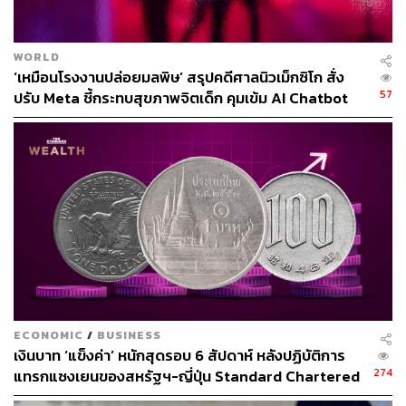
WORLD
‘เหมือนโรงงานปล่อยมลพิษ’ สรุปคดีศาลนิวเม็กซิโก สั่ง
57
ปรับ Meta ชี้กระทบสุขภาพจิตเด็ก คุมเข้ม AI Chatbot
ภาพประกอบ
:
พุทธิพงศ์ โรจน์ศตพงค์
อ้างอิง:
https://www.fdic.gov/news/press-releases/2023/pr23
019.html
https://fred.stlouisfed.org/series/DPSACBW027SBO
ECONOMIC
/
BUSINESS
เงินบาท ‘แข็งค่า’ หนักสุดรอบ 6 สัปดาห์ หลังปฏิบัติการ
G
274
แทรกแซงเยนของสหรัฐฯ-ญี่ปุ่น Standard Chartered
https://www.bot.or.th/App/BTWS_STAT/statistics/BOT
เปิดเป้าสิ้นปีนี้จ่อแข็งต่อแตะ 32.50 บาทต่อดอลลาร์
WEBSTAT.aspx?reportID=187&language=TH