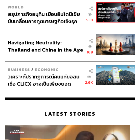
WORLD
สรุปภารกิจอนุทิน เยือนอินโดนีเซีย
539
ขับเคลื่อนการทูตเศรษฐกิจเชิงรุก
ประกาศหุ้นส่วนยุทธศาสตร์ไทย –
อินโดนีเซีย
Navigating Neutrality:
Thailand and China in the Age
169
of a New Global Order
BUSINESS
/
ECONOMIC
วิเคราะห์ปรากฏการณ์คนแห่ขอสิน
2.6K
เชื่อ CLICX อาจเป็นเพียงยอด
ภูเขาน้ำแข็ง ของปัญหาหนี้ครัว
เรือนไทยที่ถูกซุกไว้
LATEST STORIES