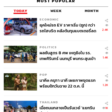
MOST POPULAR
ABOUT THE PHOTOGRAPHER
TODAY
WEEK
MONTH
ศวิตา พูลเสถียร
ECONOMIC
ยุคใหม่รถ EV ราคาเริ่ม (ถูก) กว่า
ช่างภาพข่าว ประจำสำนักข่าว THE
STANDARD
2.4K
รถไฮบริด หลังต้นทุนแบตเตอรี่ลด
ลง - จีนแห่บุกตลาดเกิดใหม่
POLITICS
ผลชันสูตร 8 ศพ เหตุยิงใน รร.
1.4K
เทพศิรินทร์ นนทบุรี พบกระสุนเข้า
จุดสำคัญ ‘ศีรษะ-หน้าอก’ ครูถูกยิง
4 นัด จากระยะไกล
POP
นาคี๓ ครุฑา นาคี เผยภาพชุดแรก
1.2K
พร้อมปักวันฉาย 22 ต.ค. นี้
THAILAND
เมื่อถนนกลายเป็นรันเวย์ ‘แยกริน
1K