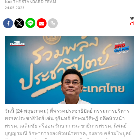
โดย
THE STANDARD TEAM
24.05.2023
71
วันนี้ (24 พฤษภาคม) ที่พรรคประชาธิปัตย์ กรรมการบริหาร
พรรคประชาธิปัตย์ เช่น จุรินทร์ ลักษณวิศิษฏ์ อดีตหัวหน้า
พรรค, เฉลิมชัย ศรีอ่อน รักษาการเลขาธิการพรรค, นิพนธ์
บุญญามณี รักษาการรองหัวหน้าพรรค, องอาจ คล้ามไพบูลย์