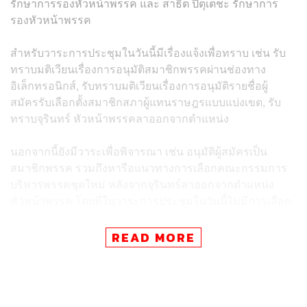
รักษาการรองหัวหน้าพรรค และ สาธิต ปิตุเตชะ รักษาการ
รองหัวหน้าพรรค
สำหรับวาระการประชุมในวันนี้มีเรื่องแจ้งเพื่อทราบ เช่น รับ
ทราบมติเวียนเรื่องการอนุมัติสมาชิกพรรคผ่านช่องทาง
อิเล็กทรอนิกส์, รับทราบมติเวียนเรื่องการอนุมัติรายชื่อผู้
สมัครรับเลือกตั้งสมาชิกสภาผู้แทนราษฎรแบบแบ่งเขต, รับ
ทราบจุรินทร์ หัวหน้าพรรคลาออกจากตำแหน่ง
นอกจากนี้ยังมีวาระเพื่อพิจารณา เช่น อนุมัติผู้สมัครเป็น
สมาชิกพรรค รวมถึงหารือแนวทางการเลือกคณะกรรมการ
บริหารพรรคชุดใหม่ หลังจากจุรินทร์ลาออกจากตำแหน่ง
หัวหน้าพรรค โดยที่ในวาระการประชุมในวันนี้ไม่มีการเลือก
หัวหน้าพรรคประชาธิปัตย์คนใหม่
READ MORE
จุรินทร์กล่าวตอนหนึ่งในการประชุมคณะกรรมการบริหาร
พรรคว่า ขอบคุณพวกเราทุกคน โดยเฉพาะอย่างยิ่ง
เลขาธิการพรรค อดีตหัวหน้าพรรค และกรรมการบริหาร
พรรค คณะทำงานทุกชุดของพรรค ผู้ลงสมัครรับเลือกตั้ง