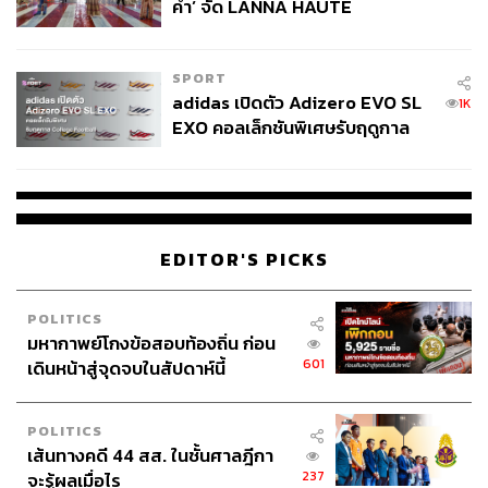
คำ’ จัด LANNA HAUTE
COUTURE กลางสายฝน
SPORT
adidas เปิดตัว Adizero EVO SL
1K
EXO คอลเล็กชันพิเศษรับฤดูกาล
College Football
EDITOR'S PICKS
POLITICS
มหากาพย์โกงข้อสอบท้องถิ่น ก่อน
601
เดินหน้าสู่จุดจบในสัปดาห์นี้
POLITICS
เส้นทางคดี 44 สส. ในชั้นศาลฎีกา
237
จะรู้ผลเมื่อไร