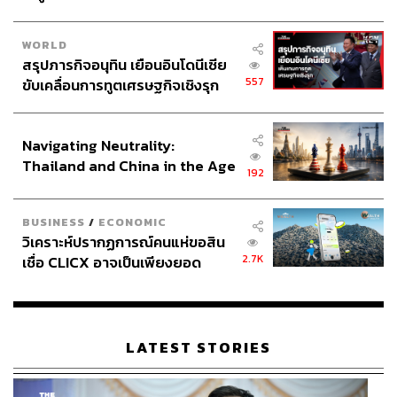
WORLD
สรุปภารกิจอนุทิน เยือนอินโดนีเซีย
557
ขับเคลื่อนการทูตเศรษฐกิจเชิงรุก
ประกาศหุ้นส่วนยุทธศาสตร์ไทย –
อินโดนีเซีย
Navigating Neutrality:
Thailand and China in the Age
192
of a New Global Order
BUSINESS
/
ECONOMIC
วิเคราะห์ปรากฏการณ์คนแห่ขอสิน
2.7K
เชื่อ CLICX อาจเป็นเพียงยอด
ภูเขาน้ำแข็ง ของปัญหาหนี้ครัว
เรือนไทยที่ถูกซุกไว้
LATEST STORIES