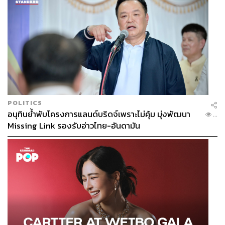
POLITICS
อนุทินย้ำพับโครงการแลนด์บริดจ์เพราะไม่คุ้ม มุ่งพัฒนา
...
Missing Link รองรับอ่าวไทย-อันดามัน