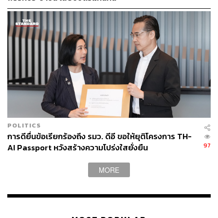
TAGS:
พรรคประชาธิปัตย์
จุรินทร์ ลักษณวิศิษฏ์
เฉลิมชัย ศรีอ่อน
นิพนธ์ บุญญามณี
เลือกตั้ง 2566
POLITICS
การดียื่นข้อเรียกร้องถึง รมว. ดีอี ขอให้ยุติโครงการ TH-
97
AI Passport หวังสร้างความโปร่งใสยั่งยืน
71
MORE
ABOUT THE AUTHOR
THE STANDARD TEAM
กองบรรณาธิการ THE STANDARD