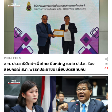
POLITICS
ส.ก. ประชาธิปัตย์-เพื่อไทย ยื่นหลักฐานต่อ ป.ป.ช. ร้อง
67
สอบกรณี ส.ก. พรรคประชาชน เสียบบัตรแทนกัน